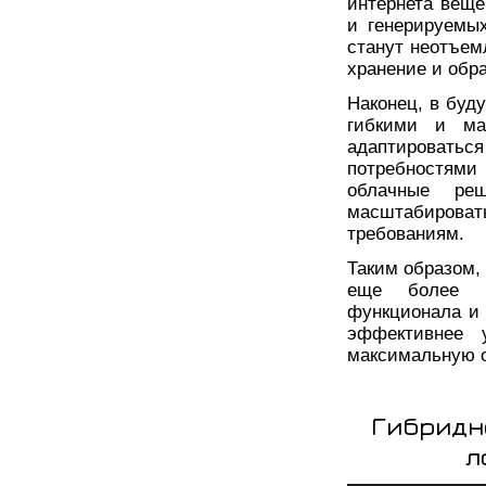
интернета веще
и генерируемы
станут неотъем
хранение и обр
Наконец, в буд
гибкими и ма
адаптироваться
потребностями
облачные реш
масштабирова
требованиям.
Таким образом,
еще более п
функционала и
эффективнее у
максимальную о
Гибридно
л