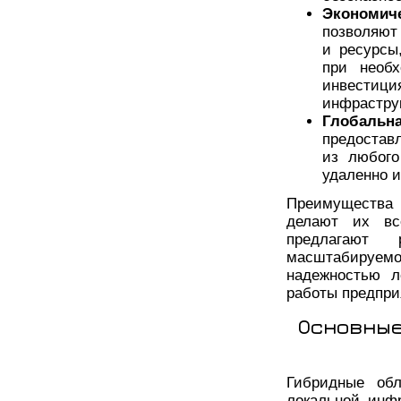
Экономич
позволяют
и ресурсы
при необх
инвестиц
инфрастру
Глобальн
предостав
из любого
удаленно и
Преимущества 
делают их вс
предлагают 
масштабируе
надежностью л
работы предпри
Основные
Гибридные об
локальной инф