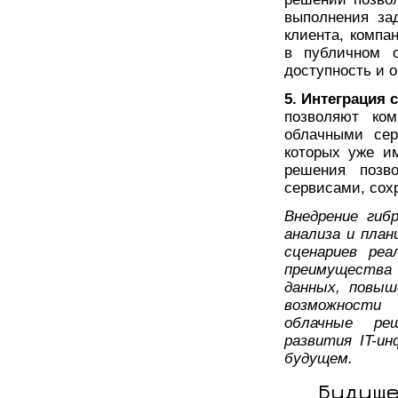
выполнения за
клиента, компа
в публичном о
доступность и 
5. Интеграция
позволяют ко
облачными сер
которых уже им
решения позв
сервисами, сох
Внедрение гиб
анализа и план
сценариев реа
преимущества 
данных, повыш
возможности 
облачные ре
развития IT-и
будущем.
Будуще