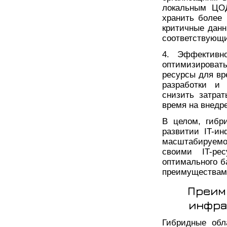
локальным ЦОД
хранить более 
критичные данн
соответствующи
4. Эффективно
оптимизировать
ресурсы для вр
разработки и 
снизить затрат
время на внедр
В целом, гибр
развитии IT-ин
масштабируемо
своими IT-ре
оптимального 
преимуществами
Преим
инфра
Гибридные обл