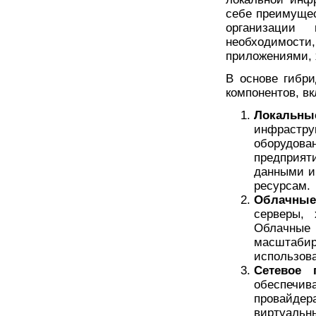
себе преимущес
организации
необходимост
приложениями, 
В основе гибр
компонентов, в
Локальны
инфрастру
оборудова
предприя
данными и
ресурсам.
Облачны
серверы,
Облачны
масштаби
использова
Сетевое 
обеспечи
провайдер
виртуальн