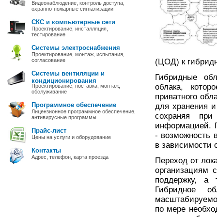
Видеонаблюдение, контроль доступа,
охранно-пожарные сигнализации
СКС и компьютерные сети
Проектирование, инсталляция,
тестирование
Системы электроснабжения
Проектирование, монтаж, испытания,
согласование
(ЦОД) к гибрид
Системы вентиляции и
Гибридные об
кондиционирования
облака, котор
Проектирование, поставка, монтаж,
обслуживание
приватного обл
Программное обеспечение
для хранения и
Лицензионное программное обеспечение,
сохраняя при
антивирусные программы
информацией. 
Прайс-лист
- возможность 
Цены на услуги и оборудование
в зависимости 
Контакты
Адрес, телефон, карта проезда
Переход от лок
организациям с
поддержку, а 
Гибридное об
масштабируемо
по мере необхо