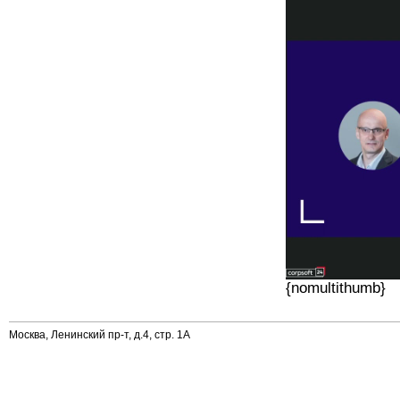
{nomultithumb}
Москва, Ленинский пр-т, д.4, стр. 1А