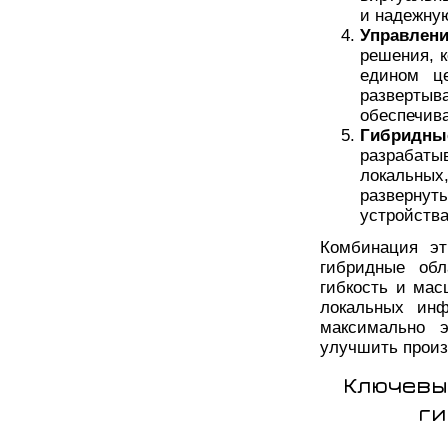
и надежную
Управлен
решения, 
едином ц
разверты
обеспечив
Гибридны
разрабаты
локальны
разверну
устройства
Комбинация эт
гибридные обл
гибкость и мас
локальных инф
максимально э
улучшить произ
Ключевы
ги