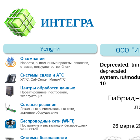
ИНТЕГРА
Услуги
ООО "
О компании
Новости, выполненные проекты, лицензии,
Deprecated
: tri
отзывы, сотрудничество, блоги
deprec
Системы связи и АТС
system.ru/modu
УАТС, Call-Center, Мини-АТС
10
Центры обработки данных
Проектирование, построение,
Гибридн
эксплуатация
л
Сетевые решения
Локальные вычислительные сети,
активное оборудование
Беспроводные сети (Wi-Fi)
26 марта 2
Построение и инсталляция беспроводных
Wi-Fi сетей
Системы безопасности