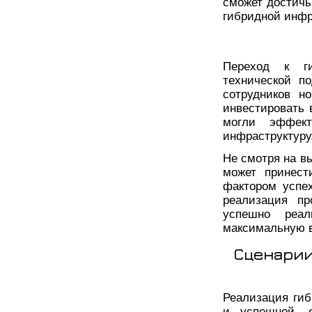
сможет достичь
гибридной инфр
Переход к ги
технической п
сотрудников н
инвестировать 
могли эффект
инфраструктуру
Не смотря на в
может принест
фактором успех
реализация пр
успешно реал
максимальную в
Сценарии
Реализация ги
и успешной, 