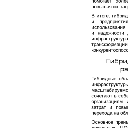
помогает боле
повышая их заг
В итоге, гибри
и предприяти
использования 
и надежности 
инфраструкту
трансформа
конкурентоспос
Гибри
ра
Гибридные обл
инфраструкт
масштабируем
сочетают в себ
организациям 
затрат и повы
перехода на обл
Основное преи
локальных ЦО