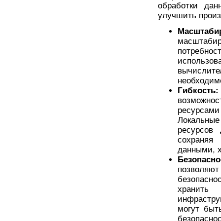
обработки дан
улучшить произ
Масштаби
масштаб
потребно
использо
вычислит
необходимо
Гибкость:
возможн
ресурсам
Локальные
ресурсов 
сохраняя
данными, 
Безопасн
позволяю
безопасно
хранить 
инфрастру
могут быт
безопасно