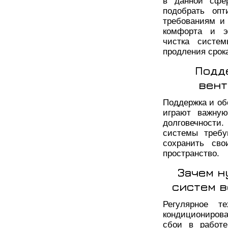
в данной сфер
подобрать опт
требованиям и
комфорта и эн
чистка систе
продления срок
Подд
вент
Поддержка и об
играют важну
долговечност
системы требу
сохранить сво
пространство.
Зачем н
систем 
Регулярное т
кондициониров
сбои в работе