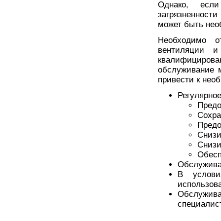
Однако, есл
загрязненност
может быть нео
Необходимо о
вентиляции и
квалифициро
обслуживание 
привести к нео
Регулярное
Предо
Сохра
Предо
Снизи
Снизи
Обесп
Обслуживан
В услови
использов
Обслужив
специалис