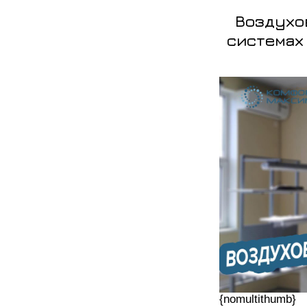
Воздухо
системах
{nomultithumb}