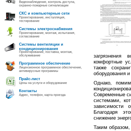
Видеонаблюдение, контроль доступа,
охранно-пожарные сигнализации
СКС и компьютерные сети
Проектирование, инсталляция,
тестирование
Системы электроснабжения
Проектирование, монтаж, испытания,
согласование
Системы вентиляции и
кондиционирования
Проектирование, поставка, монтаж,
загрязнения 
обслуживание
комфортные ус
Программное обеспечение
также сохран
Лицензионное программное обеспечение,
антивирусные программы
оборудования и
Прайс-лист
Однако, поми
Цены на услуги и оборудование
кондициониров
Контакты
Современные с
Адрес, телефон, карта проезда
системами, ко
зависимости 
Благодаря эт
снижение энерго
Таким образом,