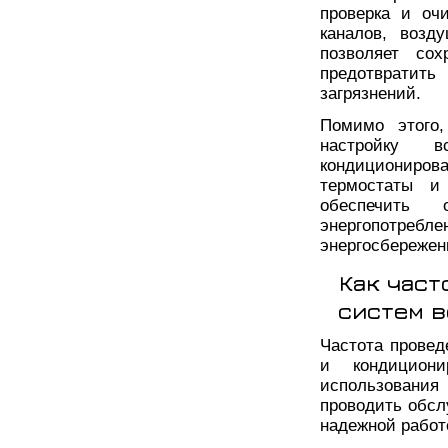
проверка и оч
каналов, возд
позволяет со
предотвратит
загрязнений.
Помимо этого,
настройку 
кондициониро
термостаты и 
обеспечить
энергопотре
энергосбережен
Как час
систем 
Частота провед
и кондициони
использования 
проводить обсл
надежной работ