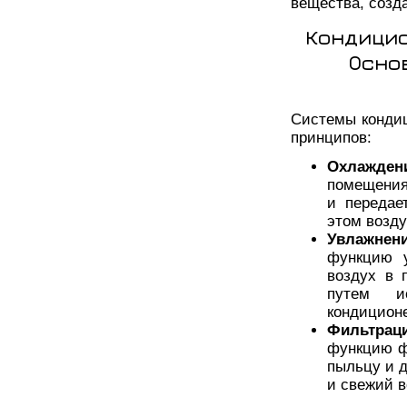
вещества, созд
Кондицио
Осно
Системы кондиц
принципов:
Охлажден
помещения
и передае
этом возду
Увлажнен
функцию у
воздух в 
путем и
кондицион
Фильтрац
функцию ф
пыльцу и д
и свежий 