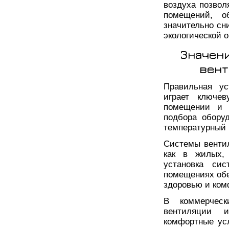
воздуха позвол
помещений, о
значительно сн
экологической 
Значен
вент
Правильная ус
играет ключе
помещении и э
подбора оборуд
температурный 
Системы венти
как в жилых,
установка си
помещениях обе
здоровью и ком
В коммерческ
вентиляции и
комфортные усл