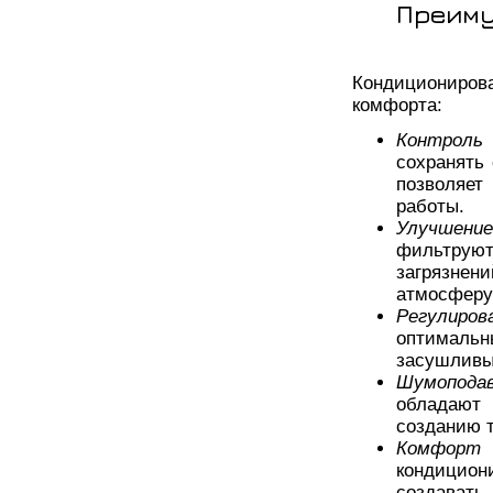
Преиму
Кондициониро
комфорта:
Контроль
сохранять
позволяе
работы.
Улучшени
фильтруют
загрязне
атмосферу
Регулиров
оптимальн
засушливы
Шумоподав
обладают
созданию 
Комфорт 
кондицион
создавать