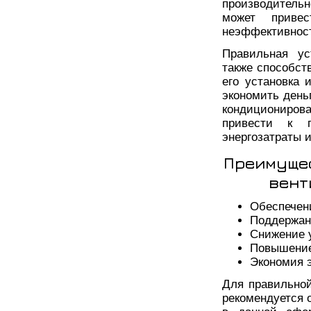
производитель
может приве
неэффективност
Правильная ус
также способст
его установка 
экономить день
кондициониро
привести к п
энергозатраты 
Преимущес
вент
Обеспечени
Поддержан
Снижение 
Повышение
Экономия э
Для правильной
рекомендуется