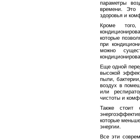
параметры воз
времени. Это 
здоровья и ком
Кроме того
кондициониров
которые позвол
при кондицион
можно сущес
кондиционирова
Еще одной пере
высокой эффек
пыли, бактерии
воздух в поме
или респирато
чистоты и комф
Также стоит 
энергоэффекти
которые меньш
энергии.
Все эти совре