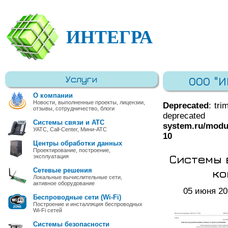
ИНТЕГРА
Услуги
ООО "
О компании
Новости, выполненные проекты, лицензии,
Deprecated
: tri
отзывы, сотрудничество, блоги
deprec
Системы связи и АТС
system.ru/modu
УАТС, Call-Center, Мини-АТС
10
Центры обработки данных
Проектирование, построение,
Системы 
эксплуатация
ко
Сетевые решения
Локальные вычислительные сети,
активное оборудование
05 июня 20
Беспроводные сети (Wi-Fi)
Построение и инсталляция беспроводных
Wi-Fi сетей
Системы безопасности