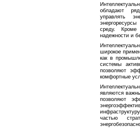
Интеллектуал
обладают ря
управлять эн
энергоресурсы
среду. Кроме
надежности и б
Интеллектуальн
широкое примен
как в промышл
системы актив
позволяют эфф
комфортные усл
Интеллектуал
являются важны
позволяют эфф
энергоэффект
инфраструктур
частью стра
энергобезопасн