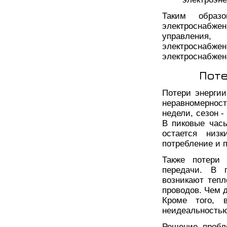
Таким образ
электроснабжен
управления,
электроснабжен
электроснабжен
Поте
Потери энергии
неравномернос
недели, сезон -
В пиковые часы
остается низ
потребление и п
Также потери 
передачи. В п
возникают теп
проводов. Чем 
Кроме того, 
неидеальностью
Решение пробл