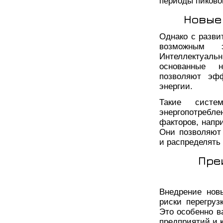
периоды пиково
Новые
Однако с разви
возможным э
Интеллектуал
основанные н
позволяют эфф
энергии.
Такие систе
энергопотреб
факторов, напр
Они позволяют 
и распределять
Пре
Внедрение нов
риски перегруз
Это особенно 
предприятий и 