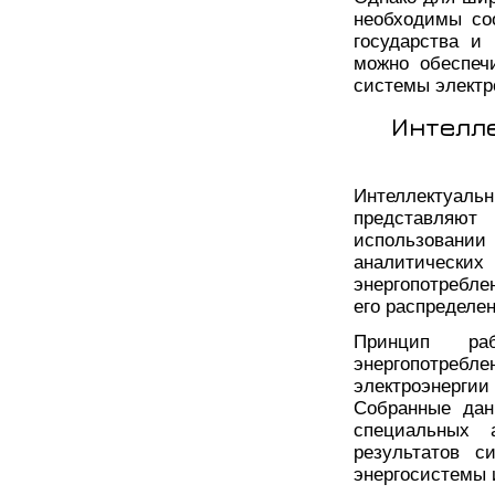
необходимы со
государства и
можно обеспеч
системы электр
Интелл
Интеллектуал
представляют
использовани
аналитических
энергопотребл
его распределе
Принцип раб
энергопотреб
электроэнерг
Собранные дан
специальных 
результатов с
энергосистемы 