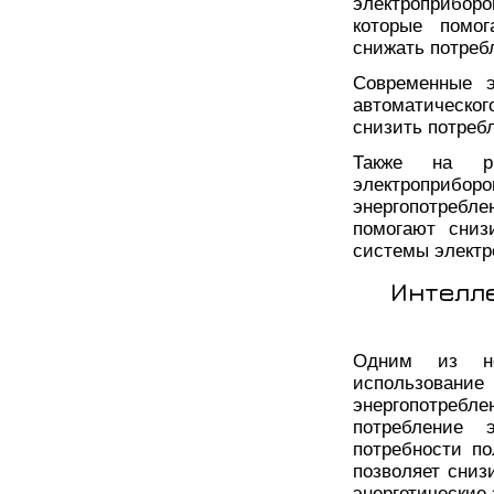
электроприбор
которые помог
снижать потреб
Современные 
автоматическо
снизить потребл
Также на ры
электроприб
энергопотребле
помогают сниз
системы электр
Интелл
Одним из но
использова
энергопотребл
потребление 
потребности по
позволяет сниз
энергетические 