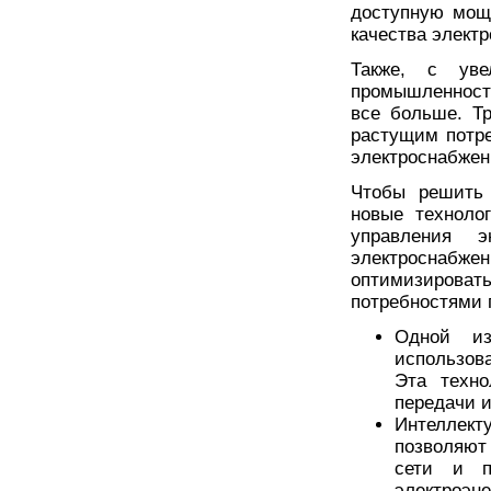
доступную мощн
качества элект
Также, с уве
промышленности
все больше. Т
растущим потре
электроснабжен
Чтобы решить 
новые техноло
управления 
электроснаб
оптимизироват
потребностями 
Одной из
использов
Эта техно
передачи 
Интеллект
позволяют
сети и п
электроэне