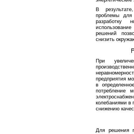
В результате
проблемы для 
разработку н
использовани
решений позво
снизить окружа
При увелич
производств
неравномерно
предприятия мо
в определенно
потребление 
электроснабж
колебаниями в п
снижению качес
Для решения п