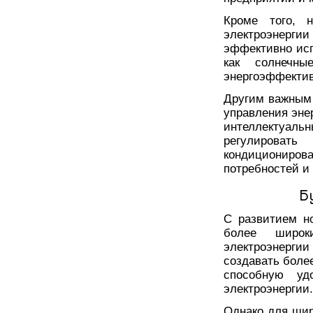
Кроме того, н
электроэнергии
эффективно исп
как солнечн
энергоэффектив
Другим важным 
управления эне
интеллектуаль
регулироват
кондициониро
потребностей и
Б
С развитием н
более широк
электроэнергии
создавать боле
способную уд
электроэнергии.
Однако для шир