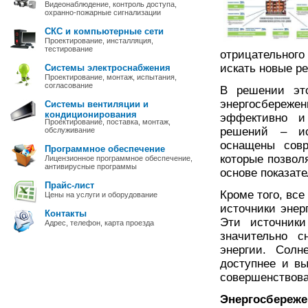
Видеонаблюдение, контроль доступа,
охранно-пожарные сигнализации
СКС и компьютерные сети
Проектирование, инсталляция,
тестирование
отрицательног
искать новые р
Системы электроснабжения
Проектирование, монтаж, испытания,
согласование
В решении это
энергосбережен
Системы вентиляции и
кондиционирования
эффективно и
Проектирование, поставка, монтаж,
решений – ис
обслуживание
оснащены совр
Программное обеспечение
которые позвол
Лицензионное программное обеспечение,
антивирусные программы
основе показат
Прайс-лист
Кроме того, вс
Цены на услуги и оборудование
источники энер
Контакты
Эти источники
Адрес, телефон, карта проезда
значительно с
энергии. Солн
доступнее и вы
совершенствова
Энергосбереже