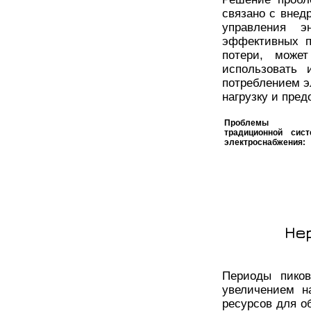
связано с внед
управления эн
эффективных п
потери, може
использовать 
потреблением э
нагрузку и пре
Проблемы
традиционной сис
электроснабжения:
Не
Периоды пиков
увеличением н
ресурсов для о