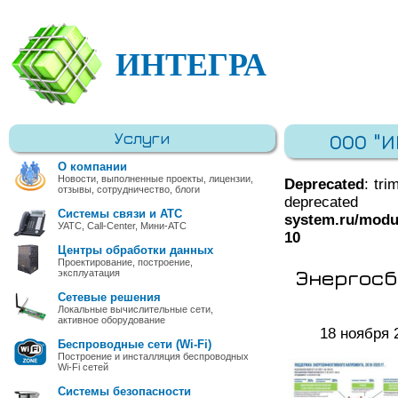
ИНТЕГРА
Услуги
ООО "
О компании
Новости, выполненные проекты, лицензии,
Deprecated
: tri
отзывы, сотрудничество, блоги
deprec
Системы связи и АТС
system.ru/modu
УАТС, Call-Center, Мини-АТС
10
Центры обработки данных
Проектирование, построение,
Энергосб
эксплуатация
Сетевые решения
Локальные вычислительные сети,
активное оборудование
18 ноября 
Беспроводные сети (Wi-Fi)
Построение и инсталляция беспроводных
Wi-Fi сетей
Системы безопасности