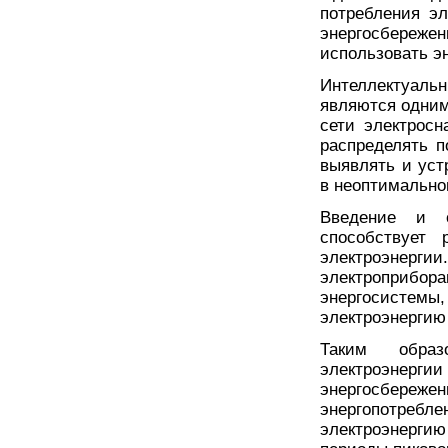
потребления эл
энергосбереже
использовать эн
Интеллектуал
являются одним
сети электрос
распределять п
выявлять и уст
в неоптимально
Введение и с
способствует 
электроэнерги
электроприбор
энергосистемы
электроэнергию 
Таким образ
электроэнер
энергосбережен
энергопотребле
электроэнерги