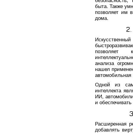
безопасность,
быта. Также ум
позволяет им 
дома.
2
Искусственн
быстроразвива
позволяет 
интеллектуал
анализа огром
нашел применен
автомобильная 
Одной из сам
интеллекта явл
ИИ, автомобили
и обеспечивать
Расширенная ре
добавлять вир