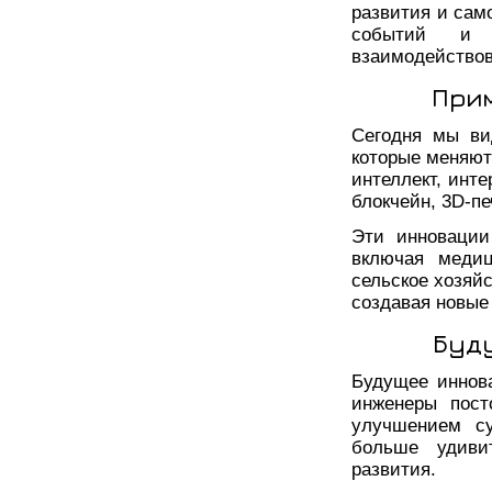
развития и сам
событий и 
взаимодейство
Прим
Сегодня мы ви
которые меняют
интеллект, инт
блокчейн, 3D-пе
Эти инновации
включая медиц
сельское хозяй
создавая новые
Буд
Будущее иннов
инженеры пост
улучшением с
больше удиви
развития.