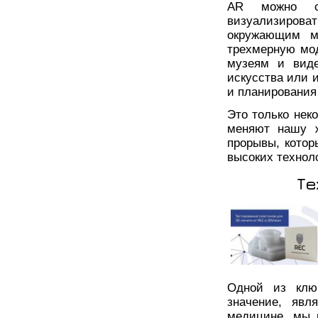
AR можно со
визуализиров
окружающим м
трехмерную мод
музеям и виде
искусства или 
и планирования
Это только нек
меняют нашу 
прорывы, котор
высоких технол
Те
Одной из ключ
значение, явл
медицине, мы 