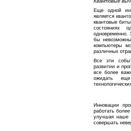
Квантовые выч
Еще одной инт
является квант
квантовые биты
состояниях о
одновременно. 
бы невозможны
компьютеры мо
различных отрас
Все эти событ
развитии и про
все более важ
ожидать ещ
технологически
Инновации про
работать более
улучшая наше 
совершать неве