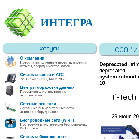
ИНТЕГРА
Услуги
ООО "
О компании
Новости, выполненные проекты, лицензии,
Deprecated
: tri
отзывы, сотрудничество, блоги
deprec
Системы связи и АТС
system.ru/modu
УАТС, Call-Center, Мини-АТС
10
Центры обработки данных
Проектирование, построение,
Hi-Tech
эксплуатация
Сетевые решения
Локальные вычислительные сети,
активное оборудование
29 июня 20
Беспроводные сети (Wi-Fi)
Построение и инсталляция беспроводных
Wi-Fi сетей
Системы безопасности