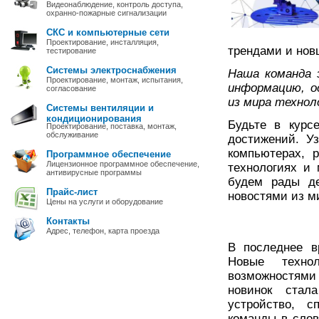
Видеонаблюдение, контроль доступа,
охранно-пожарные сигнализации
СКС и компьютерные сети
Проектирование, инсталляция,
трендами и нов
тестирование
Системы электроснабжения
Наша команда 
Проектирование, монтаж, испытания,
информацию, о
согласование
из мира технол
Системы вентиляции и
кондиционирования
Будьте в курс
Проектирование, поставка, монтаж,
обслуживание
достижений. У
компьютерах, р
Программное обеспечение
Лицензионное программное обеспечение,
технологиях и
антивирусные программы
будем рады де
Прайс-лист
новостями из ми
Цены на услуги и оборудование
Контакты
Адрес, телефон, карта проезда
В последнее в
Новые техно
возможностям
новинок стал
устройство, с
команды в слов