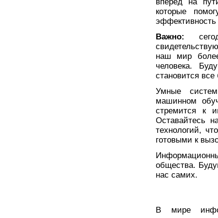
вперед на пут
которые помо
эффективность 
Важно:
сегод
свидетельствую
наш мир боле
человека. Буд
становится все
Умные систем
машинном обуч
стремится к и
Оставайтесь н
технологий, чт
готовыми к выз
Информационн
общества. Буду
нас самих.
В мире инфор