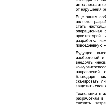
интеллекта отк
от нарушения р
Еще одним соб
является разра
стать настоящ
операционная 
архитектурой 
разработка из
повседневную ж
Будущее выс
изобретений и
внедрять иннов
конкурентосп
направлений с
Благодаря ни
сканировать ли
защитить свои 
Технологии в ж
разработкам в
снижать затра