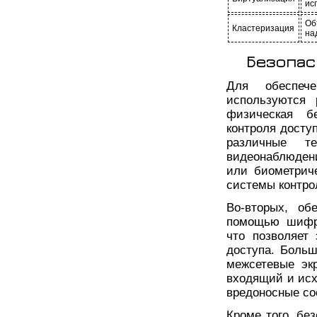
ис
Об
Кластеризация
на
Безопас
Для обеспече
используются 
физическая бе
контроля досту
различные т
видеонаблюдени
или биометрич
системы контро
Во-вторых, об
помощью шифро
что позволяет
доступа. Больш
межсетевые экр
входящий и исх
вредоносные со
Кроме того, бе