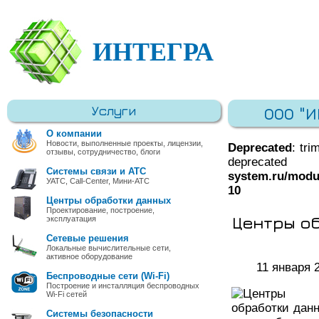
ИНТЕГРА
Услуги
ООО "
О компании
Новости, выполненные проекты, лицензии,
Deprecated
: tri
отзывы, сотрудничество, блоги
deprec
Системы связи и АТС
system.ru/modu
УАТС, Call-Center, Мини-АТС
10
Центры обработки данных
Проектирование, построение,
Центры о
эксплуатация
Сетевые решения
Локальные вычислительные сети,
активное оборудование
11 января 
Беспроводные сети (Wi-Fi)
Построение и инсталляция беспроводных
Wi-Fi сетей
Системы безопасности