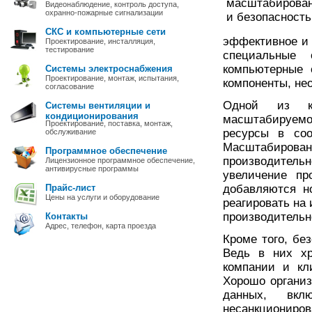
Видеонаблюдение, контроль доступа,
охранно-пожарные сигнализации
СКС и компьютерные сети
эффективное и 
Проектирование, инсталляция,
тестирование
специальные 
компьютерные 
Системы электроснабжения
Проектирование, монтаж, испытания,
компоненты, не
согласование
Одной из к
Системы вентиляции и
кондиционирования
масштабируем
Проектирование, поставка, монтаж,
ресурсы в соо
обслуживание
Масштабирован
Программное обеспечение
производитель
Лицензионное программное обеспечение,
антивирусные программы
увеличение пр
Прайс-лист
добавляются н
Цены на услуги и оборудование
реагировать на
производительн
Контакты
Адрес, телефон, карта проезда
Кроме того, бе
Ведь в них хр
компании и кл
Хорошо органи
данных, вкл
несанкционир