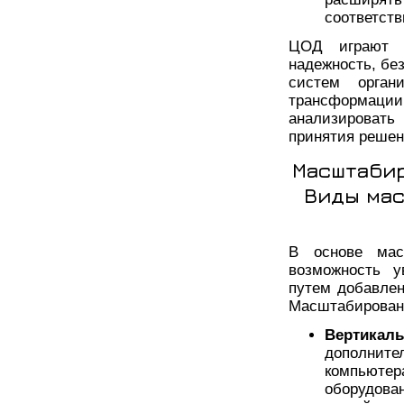
соответств
ЦОД играют в
надежность, бе
систем орган
трансформац
анализироват
принятия решен
Масштабир
Виды мас
В основе мас
возможность у
путем добавлен
Масштабировани
Вертикал
дополните
компьютер
оборудова