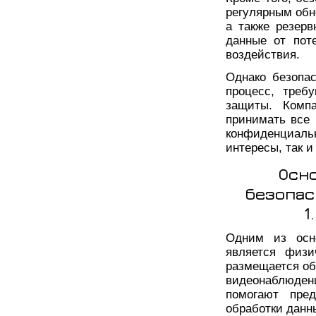
регулярным обн
а также резер
данные от пот
воздействия.
Однако безопа
процесс, треб
защиты. Комп
принимать все
конфиденциал
интересы, так и
Осн
безопас
1
Одним из осн
является физи
размещается об
видеонаблюден
помогают пред
обработки данн