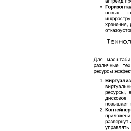
апгрейд пр
Горизонт
новых с
инфрастр
хранения, 
отказоусто
Технол
Для масштабир
различные тех
ресурсы эффек
Виртуализ
виртуаль
ресурсы, 
дисковое
повышает г
Контейнер
приложения
разверну
управля