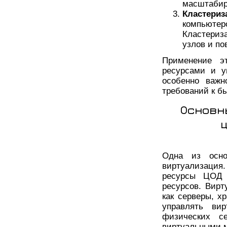
масштабир
Кластериз
компьют
Кластериз
узлов и по
Применение эт
ресурсами и у
особенно важн
требований к б
Основн
Одна из осно
виртуализация.
ресурсы ЦОД 
ресурсов. Вирт
как серверы, х
управлять ви
физических с
виртуальными 