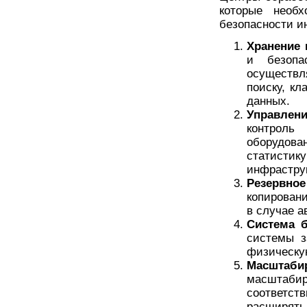
которые необ
безопасности и
Хранение 
и безопа
осуществ
поиску, к
данных.
Управлен
контрол
оборудов
статист
инфрастру
Резервное
копирован
в случае а
Система б
системы з
физическую
Масштаби
масштаб
соответс
расширять