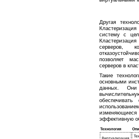
Другая технол
Кластеризация 
систему с цел
Кластеризация
серверов, 
отказоустойчив
позволяет ма
серверов в кла
Такие техноло
основными инс
данных. Они
вычислитель
обеспечивать 
использование
изменяющиеся 
эффективную об
Технология
Опи
Те
Виртуализация