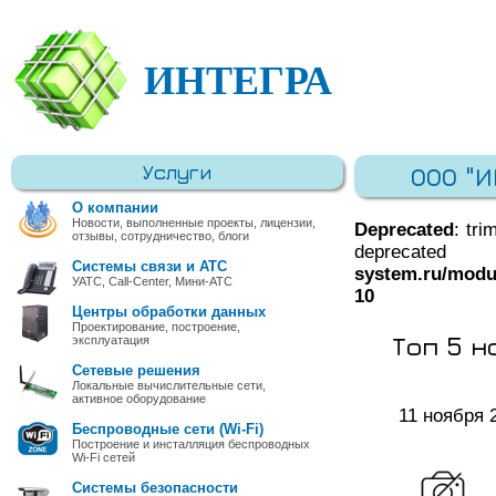
ИНТЕГРА
Услуги
ООО "
О компании
Новости, выполненные проекты, лицензии,
Deprecated
: tri
отзывы, сотрудничество, блоги
deprec
Системы связи и АТС
system.ru/modu
УАТС, Call-Center, Мини-АТС
10
Центры обработки данных
Проектирование, построение,
Топ 5 н
эксплуатация
Сетевые решения
Локальные вычислительные сети,
активное оборудование
11 ноября 
Беспроводные сети (Wi-Fi)
Построение и инсталляция беспроводных
Wi-Fi сетей
Системы безопасности