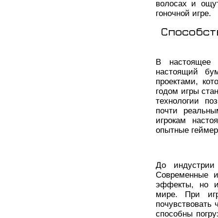
волосах и ощу
гоночной игре.
Способст
В настоящее 
настоящий бу
проектами, ко
годом игры ста
технологии по
почти реальны
игрокам насто
опытные геймер
До индустрии
Современные и
эффекты, но и
мире. При иг
почувствовать 
способны погру