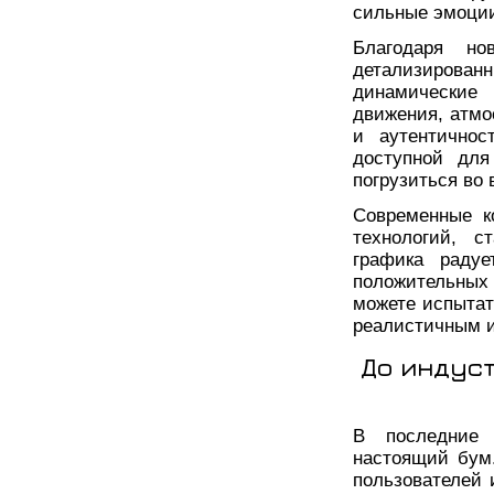
сильные эмоци
Благодаря но
детализиров
динамические
движения, атмо
и аутентичнос
доступной для
погрузиться во
Современные к
технологий, с
графика радуе
положительных
можете испытат
реалистичным 
До индус
В последние 
настоящий бум.
пользователей 