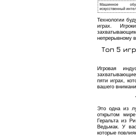
Машинное об
искусственный интел
Технологии буд
играх. Игро
захватывающи
непрерывному в
Топ 5 иг
Игровая инду
захватывающие
пяти играх, ко
вашего внимани
Это одна из л
открытом мире
Геральта из Ри
Ведьмак. У ва
которые повлия