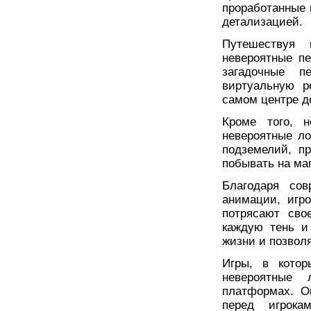
проработанные 
детализацией.
Путешествуя
невероятные п
загадочные п
виртуальную р
самом центре д
Кроме того, н
невероятные ло
подземелий, п
побывать на ма
Благодаря сов
анимации, игр
потрясают сво
каждую тень и
жизни и позвол
Игры, в кото
невероятные 
платформах. О
перед игрок