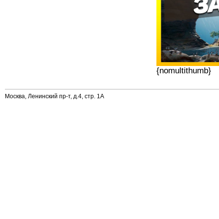
{nomultithumb}
Москва, Ленинский пр-т, д.4, стр. 1А