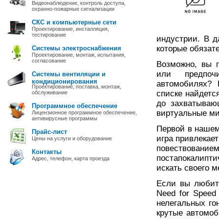
Видеонаблюдение, контроль доступа,
охранно-пожарные сигнализации
СКС и компьютерные сети
Проектирование, инсталляция,
тестирование
индустрии. В д
которые обязате
Системы электроснабжения
Проектирование, монтаж, испытания,
согласование
Возможно, вы п
или предпоч
Системы вентиляции и
кондиционирования
автомобилях? 
Проектирование, поставка, монтаж,
списке найдетс
обслуживание
до захватываю
Программное обеспечение
виртуальные ми
Лицензионное программное обеспечение,
антивирусные программы
Первой в нашем 
Прайс-лист
игра привлекае
Цены на услуги и оборудование
повествовани
Контакты
постапокалипти
Адрес, телефон, карта проезда
искать своего м
Если вы любите
Need for Speed
нелегальных го
крутые автомоб