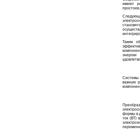
имеют ре
простоев.
Следующе
электрос
становя
осуществ
интегриро
Таким о
эффектив
компонен
энергии
удовлетв
Системы 
важную р
компонен
Преобра
электрос
формы в 
ток (ВТ)
электроэ
переменн