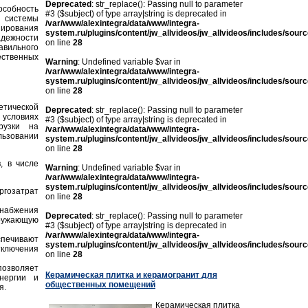
Deprecated
: str_replace(): Passing null to parameter
собность
#3 ($subject) of type array|string is deprecated in
 системы
/var/www/alexintegra/data/www/integra-
нирования
system.ru/plugins/content/jw_allvideos/jw_allvideos/includes/sour
адежности
on line
28
авильного
ественных
Warning
: Undefined variable $var in
/var/www/alexintegra/data/www/integra-
system.ru/plugins/content/jw_allvideos/jw_allvideos/includes/sour
on line
28
етической
Deprecated
: str_replace(): Passing null to parameter
 условиях
#3 ($subject) of type array|string is deprecated in
рузки на
/var/www/alexintegra/data/www/integra-
льзовании
system.ru/plugins/content/jw_allvideos/jw_allvideos/includes/sour
on line
28
, в числе
Warning
: Undefined variable $var in
/var/www/alexintegra/data/www/integra-
system.ru/plugins/content/jw_allvideos/jw_allvideos/includes/sour
гозатрат
on line
28
снабжения
Deprecated
: str_replace(): Passing null to parameter
кружающую
#3 ($subject) of type array|string is deprecated in
/var/www/alexintegra/data/www/integra-
спечивают
system.ru/plugins/content/jw_allvideos/jw_allvideos/includes/sour
тключения
on line
28
озволяет
Керамическая плитка и керамогранит для
нергии и
общественных помещений
я.
Керамическая плитка