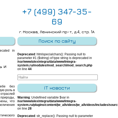
+7 (499) 347-35-
69
г. Москва, Ленинский пр-т, д.4, стр. 1А
E-mail:
info@integra-system.ru
Поиск по сайту
recated in
Deprecated
: htmlspecialchars(): Passing null to
parameter #1 ($string) of type string is deprecated in
/var/www/alexintegra/data/www/integra-
ь и
system.ru/modules/mod_search/mod_search.php
on line
44
себе без
IT новости
ую роль в
отраслей
 природы,
Warning
: Undefined variable $var in
чены, что
/var/www/alexintegra/data/www/integra-
величения
system.ru/plugins/content/jw_allvideos/jw_allvideos/includes/sour
on line
28
тического
Deprecated
: str_replace(): Passing null to parameter