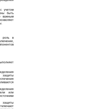
реждения
с учетом
жны быть
е важным
озволяет
ы.
ю роль в
ключение,
мпонентов
выполняет
деления
я защиты
еспечения
ливаются
еделения
нели или
источники
 защиты
отключают