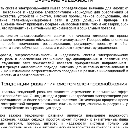
ть систем электроснабжения имеет определяющее значение для многих о
. Постоянное и надежное электропитание необходимо для обеспечения б
ножества устройств и систем, включая промышленное оборудование, ме
вание, телекоммуникационные сети и даже домашние приборы. Не
абжение может приводить к серьезным последствиям, таким как аварии, сбои
и, что приводит к значительным экономическим и социальным потерям.
ть систем электроснабжения зависит от качества компонентов, проек
 а также надлежащего обслуживания и эксплуатации. Процесс обеспечения н
т в себя применение резервирования, регулярную проверку и обсл
ания, а также обучение персонала и эффективную систему управления.
бразом, энергоэффективность и надежность систем электроснабжени
ю роль в обеспечении стабильного функционирования и развития сов
. Улучшение этих показателей является приоритетным направлением 
ки и требует комплексного подхода, включающего не только использование 
ий, но и изменение потребительского поведения и развитие инновационной п
нергетики и электроснабжения.
Тенденции развития систем электроснабжения
 главных тенденций развития является стремление к повышению эффе
лектроснабжения. С каждым годом уровень потребления электроэнергии раст
необходимость в более эффективных системах. Оптимизация процесса произ
 электрической энергии позволяет снизить потери, сэкономить ресурсы и 
ое воздействие на окружающую среду.
ой важной тенденцией развития является повышение надежност
набжения. Каждая секунда простоя может привести к значительным фин
ным потерям, поэтому интерес к надежности системы только усил
ные системы оснащены автоматическими устройствами контроля и защиты