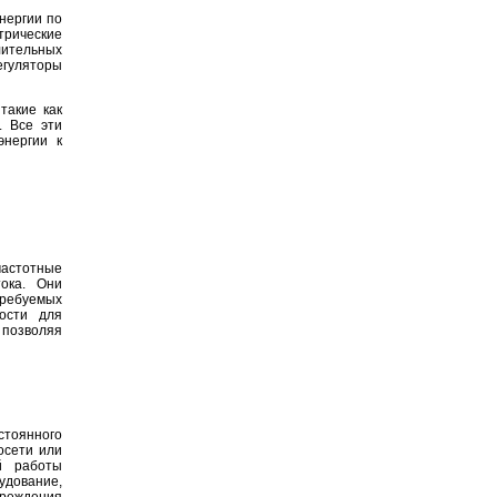
нергии по
трические
ительных
егуляторы
такие как
. Все эти
энергии к
астотные
ока. Они
требуемых
ости для
 позволяя
стоянного
осети или
й работы
удование,