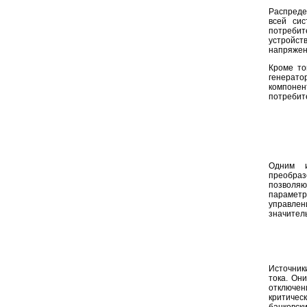
Распреде
всей сис
потреби
устройст
напряжен
Кроме то
генерато
компонен
потребит
Одним и
преобра
позволяю
парамет
управлен
значител
Источник
тока. Он
отключе
критичес