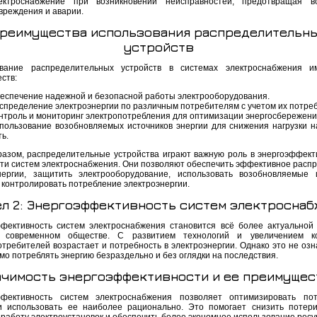
ектроснабжение при возникновении неисправностей, предотвращая в
вреждения и аварии.
реимущества использования распределительн
устройств
ование распределительных устройств в системах электроснабжения и
ств:
еспечение надежной и безопасной работы электрооборудования.
спределение электроэнергии по различным потребителям с учетом их потре
нтроль и мониторинг электропотребления для оптимизации энергосбережени
пользование возобновляемых источников энергии для снижения нагрузки н
ть.
разом, распределительные устройства играют важную роль в энергоэффект
ти систем электроснабжения. Они позволяют обеспечить эффективное расп
нергии, защитить электрооборудование, использовать возобновляемые 
и контролировать потребление электроэнергии.
ел 2: Энергоэффективность систем электроснаб
фективность систем электроснабжения становится всё более актуальной
 современном обществе. С развитием технологий и увеличением ко
требителей возрастает и потребность в электроэнергии. Однако это не озна
мо потреблять энергию безраздельно и без оглядки на последствия.
ачимость энергоэффективности и ее преимущес
фективность систем электроснабжения позволяет оптимизировать пот
и использовать ее наиболее рационально. Это помогает снизить потери