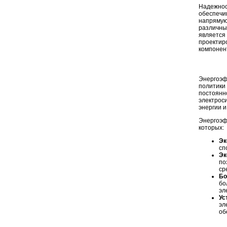
Надежно
обеспечи
напрямую
различны
является
проектир
компонен
Энергоэф
политики
постоян
электрос
энергии и
Энергоэф
которых:
Эк
сп
Эк
по
ср
Бо
бо
эл
У
эл
об