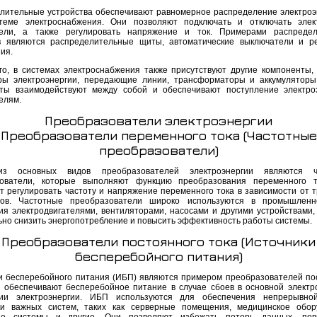
лительные устройства обеспечивают равномерное распределение электроэ
теме электроснабжения. Они позволяют подключать и отключать элек
тели, а также регулировать напряжение и ток. Примерами распредел
в являются распределительные щиты, автоматические выключатели и р
ия.
го, в системах электроснабжения также присутствуют другие компоненты, 
ры электроэнергии, передающие линии, трансформаторы и аккумуляторы
ты взаимодействуют между собой и обеспечивают поступление электро
елям.
Преобразователи электроэнергии
Преобразователи переменного тока (Частотные
преобразователи)
з основных видов преобразователей электроэнергии являются ч
зователи, которые выполняют функцию преобразования переменного т
т регулировать частоту и напряжение переменного тока в зависимости от 
ров. Частотные преобразователи широко используются в промышленн
ия электродвигателями, вентиляторами, насосами и другими устройствами,
ьно снизить энергопотребление и повысить эффективность работы системы.
Преобразователи постоянного тока (Источники
бесперебойного питания)
и бесперебойного питания (ИБП) являются примером преобразователей по
и обеспечивают бесперебойное питание в случае сбоев в основной электр
нии электроэнергии. ИБП используются для обеспечения непрерывно
ки важных систем, таких как серверные помещения, медицинское обор