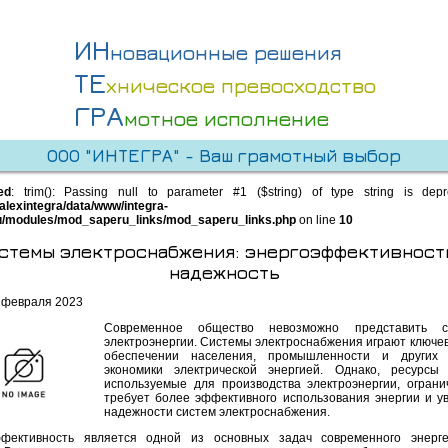
ИН
новационные решения
ТЕ
хническое превосходство
ГРА
мотное исполнение
ООО "ИНТЕГРА" - Ваш грамотный выбор
ed
: trim(): Passing null to parameter #1 ($string) of type string is dep
alexintegra/data/www/integra-
u/modules/mod_saperu_links/mod_saperu_links.php
on line
10
стемы электроснабжения: энергоэффективност
надежность
 февраля 2023
Современное общество невозможно представить 
электроэнергии. Системы электроснабжения играют ключев
обеспечении населения, промышленности и других 
экономики электрической энергией. Однако, ресурсы
используемые для производства электроэнергии, ограни
требует более эффективного использования энергии и у
надежности систем электроснабжения.
фективность является одной из основных задач современного энерге