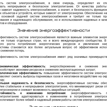
сть систем электроснабжения, в свою очередь, определяет их спо
вать непрерывное и безопасное электропитание. От качества работы
 зависит надежность электроснабжения, а значит, и безопасность функцио
х объектов и устройств, которые зависят от электроэнергии. Обеспечение н
 основной задачей систем электроснабжения и требует не только пр
ования и надлежащего обслуживания, но и использования надежных и кач
тов и оборудования.
Значение энергоэффективности
фективность систем электроснабжения является важным элементом энерг
 не только отдельных стран, но и всего международного сообщества. В
ного роста потребления энергетических ресурсов и увеличения наг
истемы становится все более актуальным вопрос об эффективном испо
 снижении потерь.
фективность систем электроснабжения имеет ряд значимых преимуществ
ономическая эффективность
: энергосбережение и снижение энер
особствуют экономии ресурсов и снижению эксплуатационных затрат;
ологическая эффективность
: повышение эффективности систем электро
зволяет снизить выбросы парниковых газов и негативное воздействие на о
еду;
льшая надежность и безопасность
: энергоэффективные системы обе
лее стабильное и непрерывное электропитание, что минимизирует риски о
ектроэнергии и снижает возможность аварийных ситуаций;
стойчивость к изменению потребления
: энергоэффективность п
ектропитанию адаптироваться к изменениям в потреблении электроэ
еспечивает более гибкий и надежный режим работы систем электроснабжени
Значение надежности