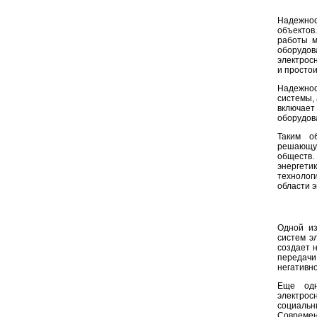
Надежнос
объектов
работы м
оборудо
электросн
и просто
Надежнос
системы,
включае
оборудов
Таким о
решающу
обществ
энергети
технолог
области э
Одной из
систем э
создает 
передачи
негативн
Еще одн
электрос
социаль
Современ