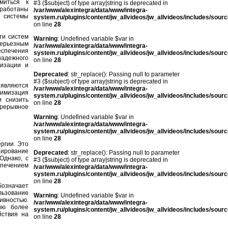
миться к
#3 ($subject) of type array|string is deprecated in
зработаны
/var/www/alexintegra/data/www/integra-
е системы
system.ru/plugins/content/jw_allvideos/jw_allvideos/includes/sour
on line
28
ти систем
Warning
: Undefined variable $var in
серьезным
/var/www/alexintegra/data/www/integra-
еспечения
system.ru/plugins/content/jw_allvideos/jw_allvideos/includes/sour
надежного
on line
28
тизации и
Deprecated
: str_replace(): Passing null to parameter
#3 ($subject) of type array|string is deprecated in
являются
/var/www/alexintegra/data/www/integra-
тимизация
system.ru/plugins/content/jw_allvideos/jw_allvideos/includes/sour
и снизить
on line
28
прерывное
Warning
: Undefined variable $var in
/var/www/alexintegra/data/www/integra-
system.ru/plugins/content/jw_allvideos/jw_allvideos/includes/sour
on line
28
ргии. Это
ирование
Deprecated
: str_replace(): Passing null to parameter
Однако, с
#3 ($subject) of type array|string is deprecated in
печением
/var/www/alexintegra/data/www/integra-
system.ru/plugins/content/jw_allvideos/jw_allvideos/includes/sour
on line
28
бозначает
ьзование
Warning
: Undefined variable $var in
ностью.
/var/www/alexintegra/data/www/integra-
ию более
system.ru/plugins/content/jw_allvideos/jw_allvideos/includes/sour
йствия на
on line
28