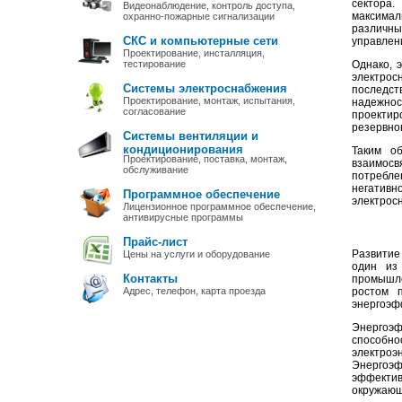
сектора
Видеонаблюдение, контроль доступа,
максимал
охранно-пожарные сигнализации
различны
СКС и компьютерные сети
управлен
Проектирование, инсталляция,
тестирование
Однако, 
электрос
Системы электроснабжения
последст
Проектирование, монтаж, испытания,
надежнос
согласование
проектир
резервно
Системы вентиляции и
кондиционирования
Таким об
Проектирование, поставка, монтаж,
взаимосв
обслуживание
потребле
негативн
Программное обеспечение
электрос
Лицензионное программное обеспечение,
антивирусные программы
Прайс-лист
Развитие
Цены на услуги и оборудование
один из
Контакты
промышле
Адрес, телефон, карта проезда
ростом 
энергоэф
Энергоэф
способн
электр
Энергоэ
эффектив
окружающ