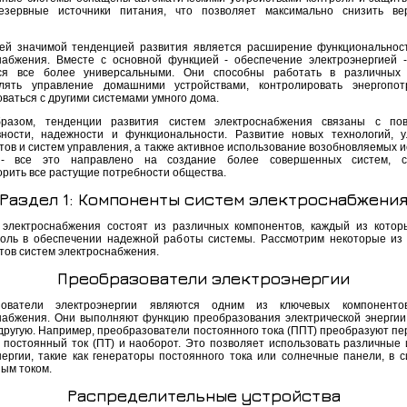
зервные источники питания, что позволяет максимально снизить вер
й значимой тенденцией развития является расширение функциональнос
набжения. Вместе с основной функцией - обеспечение электроэнергией 
тся все более универсальными. Они способны работать в различных 
лять управление домашними устройствами, контролировать энергопот
ваться с другими системами умного дома.
бразом, тенденции развития систем электроснабжения связаны с по
ности, надежности и функциональности. Развитие новых технологий, 
тов и систем управления, а также активное использование возобновляемых и
 - все это направлено на создание более совершенных систем, с
орить все растущие потребности общества.
Раздел 1: Компоненты систем электроснабжени
электроснабжения состоят из различных компонентов, каждый из котор
оль в обеспечении надежной работы системы. Рассмотрим некоторые из
тов систем электроснабжения.
Преобразователи электроэнергии
зователи электроэнергии являются одним из ключевых компоненто
набжения. Они выполняют функцию преобразования электрической энергии
другую. Например, преобразователи постоянного тока (ППТ) преобразуют п
 в постоянный ток (ПТ) и наоборот. Это позволяет использовать различные 
нергии, такие как генераторы постоянного тока или солнечные панели, в с
ым током.
Распределительные устройства