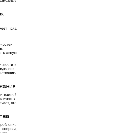
озможные
ых
меет ряд
бностей.
я.
а главную
ивности и
ределение
источники
жения
 и важной
личества
чает, что
тва
ребление
 энергии,