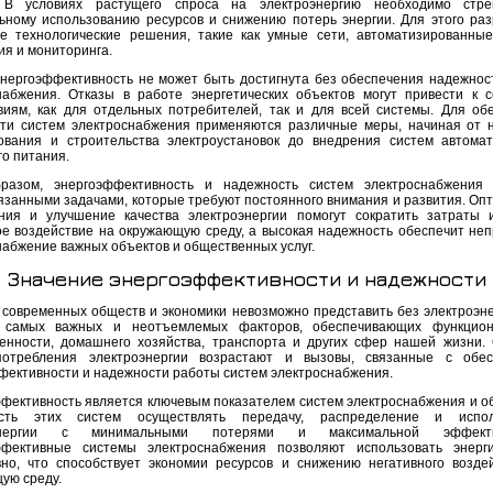
. В условиях растущего спроса на электроэнергию необходимо стре
ьному использованию ресурсов и снижению потерь энергии. Для этого ра
е технологические решения, такие как умные сети, автоматизированны
ия и мониторинга.
энергоэффективность не может быть достигнута без обеспечения надежнос
набжения. Отказы в работе энергетических объектов могут привести к 
виям, как для отдельных потребителей, так и для всей системы. Для об
ти систем электроснабжения применяются различные меры, начиная от 
ования и строительства электроустановок до внедрения систем автома
го питания.
разом, энергоэффективность и надежность систем электроснабжения 
язанными задачами, которые требуют постоянного внимания и развития. Оп
ния и улучшение качества электроэнергии помогут сократить затраты 
ое воздействие на окружающую среду, а высокая надежность обеспечит не
набжение важных объектов и общественных услуг.
Значение энергоэффективности и надежности
 современных обществ и экономики невозможно представить без электроэне
 самых важных и неотъемлемых факторов, обеспечивающих функцион
нности, домашнего хозяйства, транспорта и других сфер нашей жизни. 
потребления электроэнергии возрастают и вызовы, связанные с обес
фективности и надежности работы систем электроснабжения.
фективность является ключевым показателем систем электроснабжения и о
ость этих систем осуществлять передачу, распределение и испол
оэнергии с минимальными потерями и максимальной эффектив
ффективные системы электроснабжения позволяют использовать энерг
но, что способствует экономии ресурсов и снижению негативного возде
ую среду.