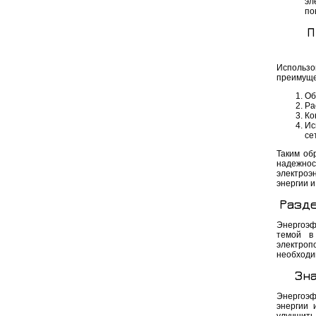
эл
по
П
Использ
преимуще
Об
Ра
Ко
Ис
се
Таким об
надежнос
электроэ
энергии 
Разд
Энергоэф
темой в
электропо
необходи
Зн
Энергоэф
энергии 