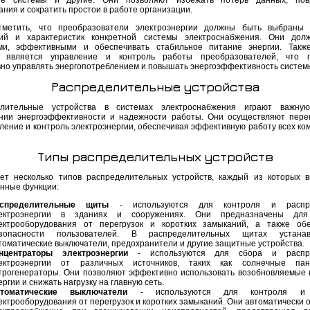
кие системы и другие. Они позволяют избежать потерь данных, пов
ния и сократить простои в работе организации.
тметить, что преобразователи электроэнергии должны быть выбраны 
ний и характеристик конкретной системы электроснабжения. Они дол
ми, эффективными и обеспечивать стабильное питание энергии. Такж
м является управление и контроль работы преобразователей, что п
но управлять энергопотреблением и повышать энергоэффективность систем
Распределительные устройства
елительные устройства в системах электроснабжения играют важну
нии энергоэффективности и надежности работы. Они осуществляют пере
ление и контроль электроэнергии, обеспечивая эффективную работу всех ко
Типы распределительных устройств
ет несколько типов распределительных устройств, каждый из которых 
нные функции:
спределительные щиты
- используются для контроля и распре
ектроэнергии в зданиях и сооружениях. Они предназначены дл
ектрооборудования от перегрузок и коротких замыканий, а также об
зопасности пользователей. В распределительных щитах устанав
томатические выключатели, предохранители и другие защитные устройства.
нцентраторы электроэнергии
- используются для сбора и распр
ектроэнергии от различных источников, таких как солнечные па
трогенераторы. Они позволяют эффективно использовать возобновляемые 
ергии и снижать нагрузку на главную сеть.
томатические выключатели
- используются для контроля и
ектрооборудования от перегрузок и коротких замыканий. Они автоматически 