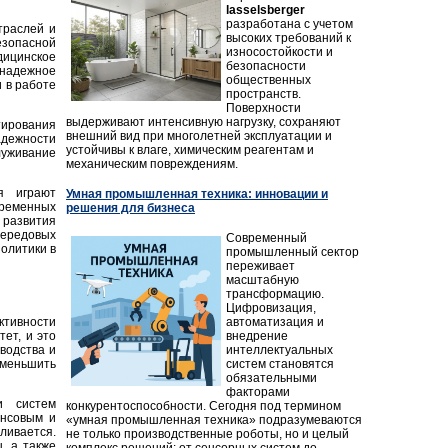
lasselsberger
разработана с учетом
траслей и
высоких требований к
езопасной
износостойкости и
дицинское
безопасности
надежное
общественных
 в работе
пространств.
Поверхности
выдерживают интенсивную нагрузку, сохраняют
тирования
внешний вид при многолетней эксплуатации и
адежности
устойчивы к влаге, химическим реагентам и
уживание
механическим повреждениям.
я играют
Умная промышленная техника: инновации и
ременных
решения для бизнеса
развития
передовых
Современный
олитики в
промышленный сектор
переживает
масштабную
трансформацию.
Цифровизация,
автоматизация и
ктивности
внедрение
ет, и это
интеллектуальных
водства и
систем становятся
уменьшить
обязательными
факторами
и систем
конкурентоспособности. Сегодня под термином
ансовым и
«умная промышленная техника» подразумеваются
ивается.
не только производственные роботы, но и целый
, а также
комплекс решений: от сенсорных систем до