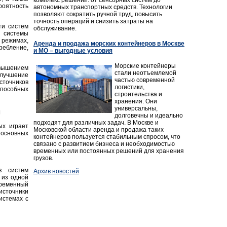
оятность
автономных транспортных средств. Технологии
позволяют сократить ручной труд, повысить
точность операций и снизить затраты на
ти систем
обслуживание.
- системы
режимах,
Аренда и продажа морских контейнеров в Москве
ребление,
и МО – выгодные условия
Морские контейнеры
вышением
стали неотъемлемой
улучшение
частью современной
сточников
логистики,
пособных
строительства и
хранения. Они
универсальны,
я
долговечны и идеально
подходят для различных задач. В Москве и
ых играет
Московской области аренда и продажа таких
 основных
контейнеров пользуется стабильным спросом, что
связано с развитием бизнеса и необходимостью
временных или постоянных решений для хранения
грузов.
в систем
Архив новостей
 из одной
еременный
источники
истемах с