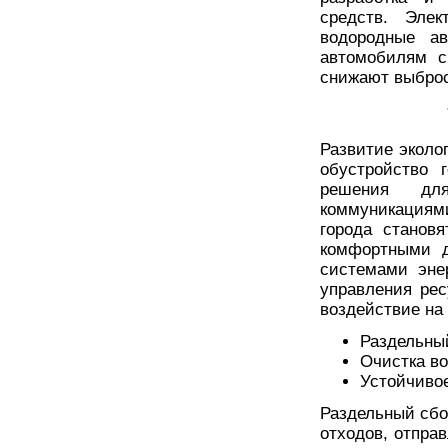
средств. Элек
водородные ав
автомобилям с
снижают выброс
Развитие эколо
обустройство 
решения для
коммуникациям
города станов
комфортными д
системами эне
управления рес
воздействие на
Раздельный
Очистка во
Устойчивое
Раздельный сбо
отходов, отпра