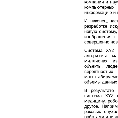
компании и нау
компьютерных
информацию и п
И, наконец, на
разработке иск
новую систему,
изображения с
совершенно нов
Система XYZ и
алгоритмы ма
миллионах из
объекты, люд
вероятностью
масштабируем
объемы данных 
В результате 
система XYZ 
медицину, робо
другое. Напри
раковых опухо
роботами или а