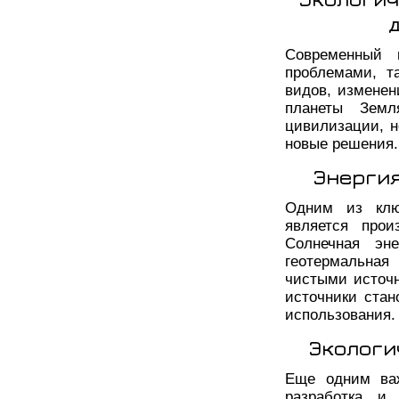
Современный 
проблемами, т
видов, изменен
планеты Земл
цивилизации, н
новые решения.
Энерги
Одним из ключ
является прои
Солнечная эне
геотермальная
чистыми источн
источники ста
использования.
Экологи
Еще одним важ
разработка и 