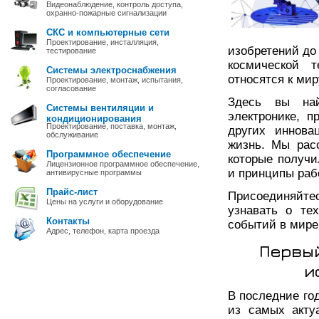
Видеонаблюдение, контроль доступа,
охранно-пожарные сигнализации
СКС и компьютерные сети
Проектирование, инсталляция,
изобретений до
тестирование
космической 
Системы электроснабжения
относятся к мир
Проектирование, монтаж, испытания,
согласование
Здесь вы на
Системы вентиляции и
электронике, 
кондиционирования
Проектирование, поставка, монтаж,
других иннова
обслуживание
жизнь. Мы рас
Программное обеспечение
которые получи
Лицензионное программное обеспечение,
и принципы раб
антивирусные программы
Прайс-лист
Присоединяйте
Цены на услуги и оборудование
узнавать о те
Контакты
событий в мире 
Адрес, телефон, карта проезда
Первый
и
В последние го
из самых акту