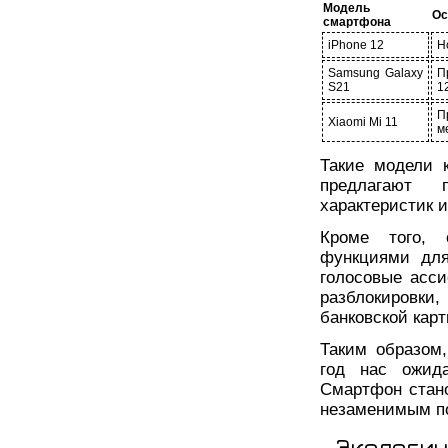
Модель
Ос
смартфона
iPhone 12
Н
Samsung Galaxy
П
S21
1
П
Xiaomi Mi 11
м
Такие модели 
предлагают 
характеристик и
Кроме того, 
функциями для
голосовые асси
разблокировки
банковской карт
Таким образом
год нас ожид
Смартфон стано
незаменимым п
Экологич