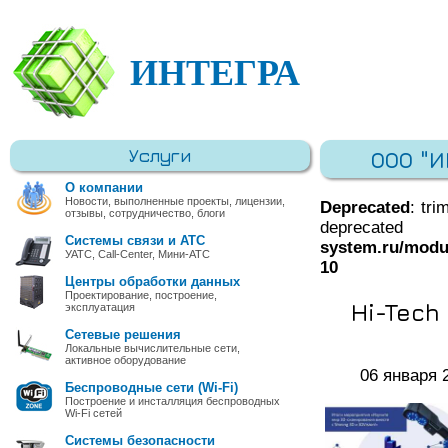
ИНТЕГРА
Услуги
ООО "
О компании
Новости, выполненные проекты, лицензии,
Deprecated
: tri
отзывы, сотрудничество, блоги
deprec
Системы связи и АТС
system.ru/modu
УАТС, Call-Center, Мини-АТС
10
Центры обработки данных
Проектирование, построение,
Hi-Tech
эксплуатация
Сетевые решения
Локальные вычислительные сети,
активное оборудование
06 января 
Беспроводные сети (Wi-Fi)
Построение и инсталляция беспроводных
Wi-Fi сетей
Системы безопасности