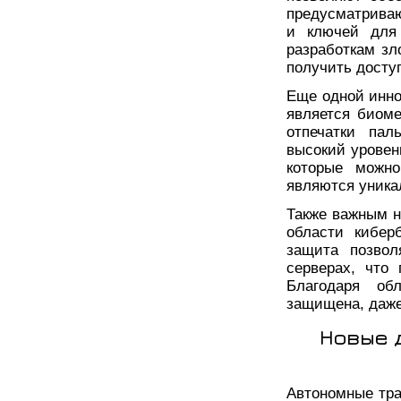
предусматрива
и ключей для
разработкам зл
получить досту
Еще одной инно
является биоме
отпечатки пал
высокий уровен
которые можно
являются уника
Также важным н
области кибер
защита позвол
серверах, что
Благодаря об
защищена, даже
Новые 
Автономные тра