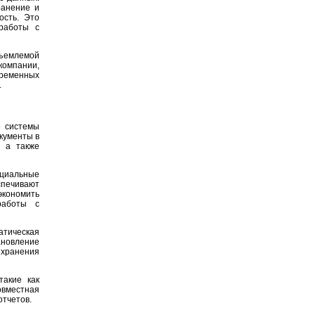
ранение и
ость. Это
работы с
ъемлемой
компании,
ременных
.
е системы
кументы в
, а также
циальные
спечивают
экономить
работы с
атическая
ановление
 хранения
такие как
овместная
отчетов.