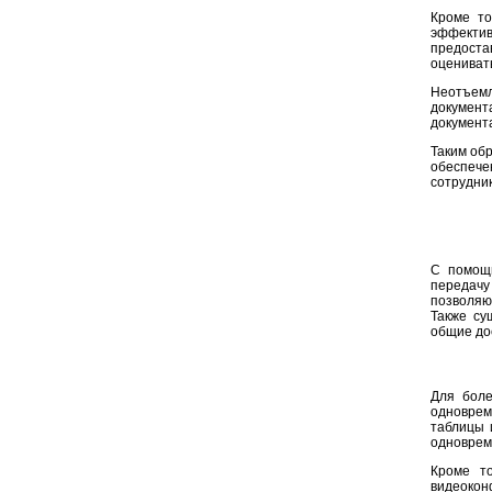
Кроме то
эффектив
предост
оцениват
Неотъем
документ
документ
Таким об
обеспече
сотрудни
С помощь
передач
позволяю
Также су
общие до
Для боле
одноврем
таблицы 
одноврем
Кроме то
видеокон