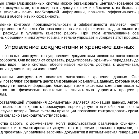
ю специализированных систем можно организовать централизованное х
ие документами, контролировать доступ к ним и обеспечить их безопасн
т ускорить поиск необходимой информации, повысить эффективность 
ми и обеспечить их сохранность.
вление контроля производительности и эффективности является неот
овременного бизнеса. Он позволяет повысить эффективность деятельности 
ь расходы и улучшить качество работы. При этом использование сов
ных решений и инструментов значительно упрощает и ускоряет этот процесс
Управление документами и хранение данных
 основных инструментов управления документами являются электронны
оборота. Они позволяют создавать, редактировать, хранить и передавать до
ном виде. Такие системы обеспечивают контроль доступа к документам
сть ведения истории изменений.
важным инструментом является электронное хранение данных. Спе
ы позволяют создавать централизованные хранилища данных, которые обе
доступ и поиск информации. Благодаря таким системам, компания может с
нство на физических носителях и значительно упростить процесс 
ами.
оставляющей управления документами является архивация данных. Автом
я позволяет сохранять предыдущие версии документов и облегчает восст
 случае потери. Также системы архивации позволяют контролировать сроки
ов согласно законодательству страны.
ства работы с документами могут использоваться различные функции, 
ование и комментирование документов в режиме реального времени, с
ад проектами, управление версиями документов и автоматическая генерация 