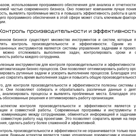
разом, использование программного обеспечения для анализа и отчетности
емой частью современного бизнеса. Оно помогает компаниям лучше пони
ость, выявлять проблемные места и повышать эффективность работы в цел
его программного обеспечения в этой сфере может стать ключевым фактор
ции.
Контроль производительности и эффективност
енном бизнесе существует множество инструментов и систем, которые 
влять контроль производительности и эффективности. Одним из 
раненных инструментов являются системы управления задачами и проект
 можно отслеживать выполнение задач, контролировать сроки и о
ность работы каждого сотрудника.
олезным инструментом для контроля производительности и эффективности
автоматизации бизнес-процессов. Они позволяют оптимизировать работу орг
зировать рутинные задачи и ускорить выполнение процессов. Благодаря эт
ьно сократить время выполнения задач и повысить общую производительност
го, для контроля производительности и эффективности полезны системы 
ти. Они позволяют собирать и обрабатывать различные данные о дея
, анализировать процессы и выявлять проблемные места. Благодаря эт
ь обоснованные решения и оптимизировать работу организации.
аспектом контроля производительности и эффективности является у
кации и совместной работы. Современные программы и инструменты п
ь коммуникацию между сотрудниками, обменяться информацией и задачами
 совместную работу над проектами. Это позволяет сократить время на пер
ания, сделать работу более слаженной и эффективной.
онтроль производительности и эффективности не ограничивается только пр
нием. Важным аспектом является также управление документами и хранени