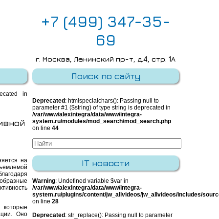
+7 (499) 347-35-
69
г. Москва, Ленинский пр-т, д.4, стр. 1А
E-mail:
info@integra-system.ru
Поиск по сайту
recated in
Deprecated
: htmlspecialchars(): Passing null to
parameter #1 ($string) of type string is deprecated in
/var/www/alexintegra/data/www/integra-
ивной
system.ru/modules/mod_search/mod_search.php
on line
44
няется на
IT новости
тъемлемой
лагодаря
ообразные
Warning
: Undefined variable $var in
ктивность
/var/www/alexintegra/data/www/integra-
system.ru/plugins/content/jw_allvideos/jw_allvideos/includes/sour
on line
28
 которые
ции. Оно
Deprecated
: str_replace(): Passing null to parameter