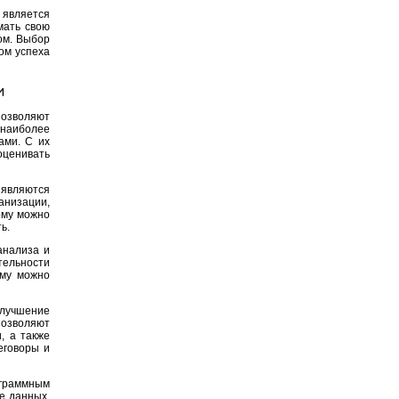
 является
мать свою
ом. Выбор
ом успеха
и
позволяют
наиболее
ами. С их
ценивать
 являются
анизации,
ому можно
ь.
анализа и
тельности
ому можно
лучшение
озволяют
, а также
еговоры и
ограммным
е данных.