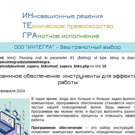
ИН
новационные решения
ТЕ
хническое превосходство
ГРА
мотное исполнение
ООО "ИНТЕГРА" - Ваш грамотный выбор
ed
: trim(): Passing null to parameter #1 ($string) of type string is dep
alexintegra/data/www/integra-
u/modules/mod_saperu_links/mod_saperu_links.php
on line
10
раммное обеспечение: инструменты для эффект
работы
 февраля 2024
В наше время, когда все больше и больше задач выпол
компьютерах, программное обеспечение становится нео
частью нашей повседневной жизни. Ведь именно б
программам мы можем легко и быстро выполнять разн
задачи, автоматизировать процессы и повышать эффе
работы.
Программное обеспечение
– это набор инструкций,
позволяют компьютеру выполнять определенные опера