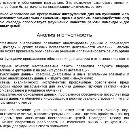
ь встречи и обсуждения виртуально. Это позволяет сэкономить время и
ранее были бы затрачены на организацию физических встреч.
ное использование программных инструментов для коммуникации и со
озволяет значительно сэкономить время и усилить взаимодействие сот
вою очередь способствует улучшению качества работы команды и до
нных целей.
Анализ и отчетность
ограммное обеспечение позволяет анализировать данные о производит
, доходах и других важных показателях деятельности компании. Благода
тво может принимать обоснованные решения и оптимизировать работу орган
и функциями программного обеспечения для анализа и отчетности являются
здание отчетов: настраиваемые отчеты позволяют получать инфор
зличным критериям и на разных уровнях детализации;
зуализация данных: графики, диаграммы и иные визуальные элементы 
обно анализировать данные и видеть связи между ними;
стема аналитических инструментов: программное обеспечение предо
рокий набор инструментов для анализа данных, включая статистически
огнозирование и машинное обучение;
томатическое обновление данных: программное обеспечение позволяет под
базам данных и обновлять информацию в режиме реального времени, что спо
туальности отчетов.
мное обеспечение для анализа и отчетности помогает бизнесу осущ
г ключевых метрик, выявлять тренды и понимать, где есть проблемы и как п
процессы для достижения поставленных целей. Благодаря такому инс
я может оперативно реагировать на изменения рынка и конкурентной
ь меры для улучшения своего положения.