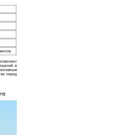
ментов.
позволяет
решений и
ективным
тво перед
те