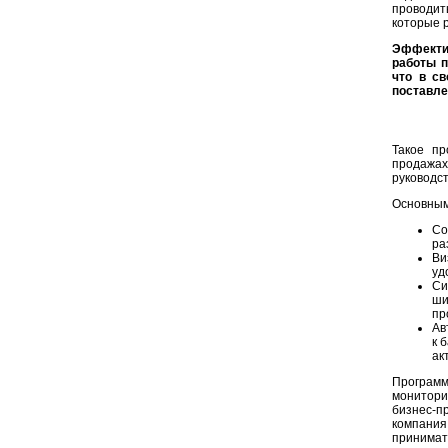
проводит
которые 
Эффектив
работы п
что в с
поставле
Такое пр
продажах
руководс
Основным
Со
ра
Ви
уд
Си
ши
пр
Ав
к 
ак
Програм
мониторин
бизнес-
компани
принимат