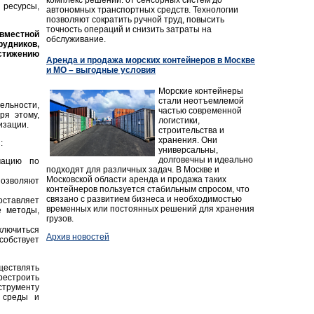
 ресурсы,
автономных транспортных средств. Технологии
позволяют сократить ручной труд, повысить
точность операций и снизить затраты на
вместной
обслуживание.
рудников,
стижению
Аренда и продажа морских контейнеров в Москве
и МО – выгодные условия
Морские контейнеры
стали неотъемлемой
ельности,
частью современной
ря этому,
логистики,
изации.
строительства и
хранения. Они
:
универсальны,
долговечны и идеально
мацию по
подходят для различных задач. В Москве и
Московской области аренда и продажа таких
позволяют
контейнеров пользуется стабильным спросом, что
связано с развитием бизнеса и необходимостью
ставляет
временных или постоянных решений для хранения
е методы,
грузов.
ключиться
Архив новостей
собствует
ествлять
ерестроить
трументу
 среды и