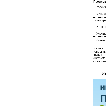
Преимущ
- Увели
- Миним
- Быстр
- Упрощ
- Улучш
- Соотв
В итоге,
повысить
снизить
инструме
конкурен
И