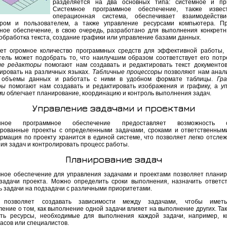
разделяется на два основных типа: системное и при
Системное программное обеспечение, также извес
операционная система, обеспечивает взаимодейств
ром и пользователем, а также управление ресурсами компьютера. Пр
ное обеспечение, в свою очередь, разработано для выполнения конкретн
 обработка текста, создание графики или управление базами данных.
ет огромное количество программных средств для эффективной работы,
тель может подобрать то, что наилучшим образом соответствует его потр
ые редакторы
помогают нам создавать и редактировать текст документов
ировать на различных языках.
Табличные процессоры
позволяют нам анал
 объемы данных и работать с ними в удобном формате таблицы.
Гр
ры
помогают нам создавать и редактировать изображения и графику, а
у
ми
облегчает планирование, координацию и контроль выполнения задач.
Управление задачами и проектами
нное программное обеспечение предоставляет возможность с
ированные проекты с определенными задачами, сроками и ответственным
рмация по проекту хранится в единой системе, что позволяет легко отслеж
ия задач и контролировать процесс работы.
Планирование задач
ное обеспечение для управления задачами и проектами позволяет планир
задачи проекта. Можно определить сроки выполнения, назначить ответс
ь задачи на подзадачи с различными приоритетами.
 позволяет создавать зависимости между задачами, чтобы имет
ление о том, как выполнение одной задачи влияет на выполнение других. Та
ть ресурсы, необходимые для выполнения каждой задачи, например, к
асов или специалистов.