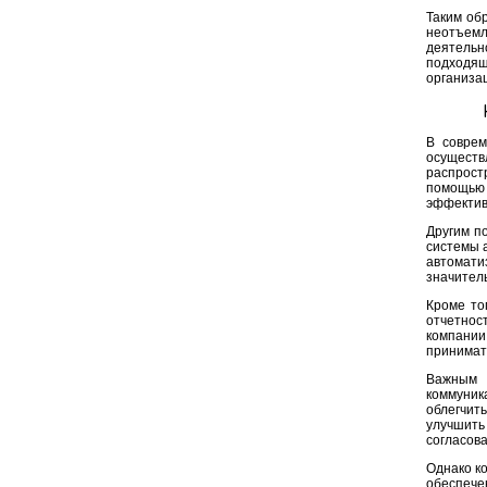
Таким об
неотъемл
деятельн
подходящ
организа
В соврем
осущест
распрост
помощью
эффектив
Другим п
системы 
автомати
значител
Кроме то
отчетнос
компании
принимат
Важным 
коммуни
облегчит
улучшить
согласов
Однако к
обеспече