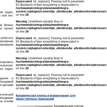
Deprecated
: str_replace(): Passing null to parameter
#3 ($subject) of type array|string is deprecated in
/var/www/alexintegra/data/www/integra-
system.ru/plugins/content/jw_allvideos/jw_allvideos/includes/sour
ия задач.
on line
28
 или нет,
Warning
: Undefined variable $var in
/var/www/alexintegra/data/www/integra-
ом. Можно
system.ru/plugins/content/jw_allvideos/jw_allvideos/includes/sour
ко проект
on line
28
 работать
Deprecated
: str_replace(): Passing null to parameter
икновении
#3 ($subject) of type array|string is deprecated in
нирование
/var/www/alexintegra/data/www/integra-
system.ru/plugins/content/jw_allvideos/jw_allvideos/includes/sour
on line
28
Warning
: Undefined variable $var in
/var/www/alexintegra/data/www/integra-
изировать
system.ru/plugins/content/jw_allvideos/jw_allvideos/includes/sour
олнения.
on line
28
ых задач,
Deprecated
: str_replace(): Passing null to parameter
здания и
#3 ($subject) of type array|string is deprecated in
бходимой
/var/www/alexintegra/data/www/integra-
 отделами
system.ru/plugins/content/jw_allvideos/jw_allvideos/includes/sour
on line
28
атической
Керамическая плитка и керамогранит для
бходимую
общественных помещений
на основе
Керамическая плитка