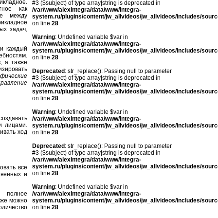
кладное.
#3 ($subject) of type array|string is deprecated in
тное как
/var/www/alexintegra/data/www/integra-
ие между
system.ru/plugins/content/jw_allvideos/jw_allvideos/includes/sour
икладное
on line
28
ых задач,
Warning
: Undefined variable $var in
/var/www/alexintegra/data/www/integra-
 и каждый
system.ru/plugins/content/jw_allvideos/jw_allvideos/includes/sour
ебностям.
on line
28
, а также
изировать
Deprecated
: str_replace(): Passing null to parameter
афические
#3 ($subject) of type array|string is deprecated in
правление
/var/www/alexintegra/data/www/integra-
system.ru/plugins/content/jw_allvideos/jw_allvideos/includes/sour
on line
28
Warning
: Undefined variable $var in
оздавать
/var/www/alexintegra/data/www/integra-
и лицами.
system.ru/plugins/content/jw_allvideos/jw_allvideos/includes/sour
ивать ход
on line
28
Deprecated
: str_replace(): Passing null to parameter
#3 ($subject) of type array|string is deprecated in
/var/www/alexintegra/data/www/integra-
system.ru/plugins/content/jw_allvideos/jw_allvideos/includes/sour
овать все
on line
28
твенных и
Warning
: Undefined variable $var in
ь полное
/var/www/alexintegra/data/www/integra-
кже можно
system.ru/plugins/content/jw_allvideos/jw_allvideos/includes/sour
оличество
on line
28