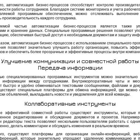
го, автоматизация бизнес-процессов способствует контролю производите
ности работы сотрудников. Благодаря системе мониторинга и учета рабочего
авляемой программным обеспечением, можно отслеживать выполнение
ь производительность каждого сотрудника.
лемой частью автоматизации бизнес-процессов является также уп
ами и хранение данных. Специальные программные решения позволяют уп
ацию, обеспечивая быстрый доступ к необходимым документам и защиту ин
разом, автоматизация бизнес-процессов с использованием специального про
ния позволяет значительно улучшить работу организации, повысить эффе
ков и обеспечить более прозрачные и эффективные процессы внутри компани
Улучшение коммуникации и совместной работы
Передача информации
ю специализированных программных инструментов можно значительно 
у информации между сотрудниками. Внутрикорпоративные чаты и мес
т быстро и удобно обмениваться текстовыми сообщениями, файлами и док
ществуют специальные платформы для обмена информацией, где можно 
ски объявлений, выкладывать новости и уведомления для всей команды.
Коллаборативные инструменты
е эффективной совместной работы существуют инструменты, которые 
енное редактирование и обсуждение документов и проектов. Например
и редакторы текста позволяют нескольким пользователям работать с одн
енно, делать комментарии и обсуждать изменения в реальном времени.
го, существуют платформы для организации онлайн-конференций, веб
ференций, которые значительно упрощают удаленную коммуникацию и 