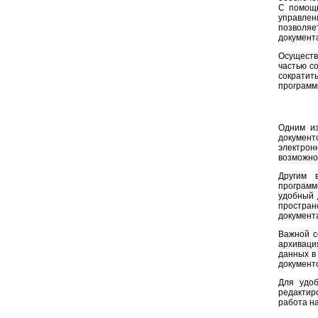
С помощь
управлен
позволяе
документа
Осущест
частью с
сократит
программ
Одним из
документо
электрон
возможно
Другим 
программ
удобный 
простра
документ
Важной с
архиваци
данных в
документ
Для удоб
редактир
работа н