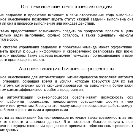
Отслеживание выполнения задач
ие задачами и проектами включает в себя отслеживание хода выполнен
ное обеспечение позволяет видеть статус каждой задачи - выполнена она
я ли она в процессе выполнения или ожидает действий.
стема предоставляет возможность следить за прогрессом проекта в цел
сколько задач выполнено, сколько осталось, а также оценивать, насколь
ся в срок.
я системе управления задачами и проектами команда может эффективно
иметь доступ к общей информации и своевременно реагировать при возн
й или проблем. Также система позволяет улучшить прогнозирование и пла
ости организации в целом.
Автоматизация бизнес-процессов
ное обеспечение для автоматизации бизнес-процессов позволяет автомат
 операции, сокращая время и усилия, которые требуются для их вып
я этому, сотрудники могут сконцентрироваться на выполнении более важн
тем самым эффективность работы предприятия.
мы автоматизации бизнес-процессов обеспечивают возможность со
ния рабочими процессами, предоставляя сотрудникам доступ к нео
ии и инструментам. В результате, коммуникация и совместная работа между
ся более эффективными и прозрачными.
ства автоматизации бизнес-процессов включают также возможность автом
и отчетности и анализа данных. Это позволяет быстро получать нео
ию о текущем состоянии процессов и принимать обоснованные решения 
ких данных.