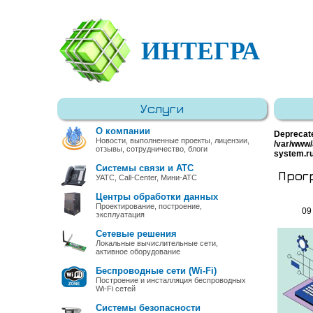
ИНТЕГРА
Услуги
О компании
Deprecat
Новости, выполненные проекты, лицензии,
/var/www/
отзывы, сотрудничество, блоги
system.r
Системы связи и АТС
Прог
УАТС, Call-Center, Мини-АТС
Центры обработки данных
Проектирование, построение,
09
эксплуатация
Сетевые решения
Локальные вычислительные сети,
активное оборудование
Беспроводные сети (Wi-Fi)
Построение и инсталляция беспроводных
Wi-Fi сетей
Системы безопасности