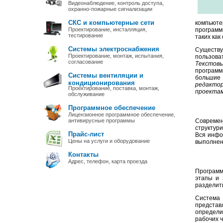
Видеонаблюдение, контроль доступа,
охранно-пожарные сигнализации
СКС и компьютерные сети
компьюте
Проектирование, инсталляция,
программ
тестирование
таких как
Системы электроснабжения
Существу
Проектирование, монтаж, испытания,
пользова
согласование
Текстов
программ
Системы вентиляции и
большие
кондиционирования
редакто
Проектирование, поставка, монтаж,
проекта
обслуживание
Программное обеспечение
Лицензионное программное обеспечение,
антивирусные программы
Совреме
структур
Прайс-лист
Вся инфо
Цены на услуги и оборудование
выполнен
Контакты
Адрес, телефон, карта проезда
Программ
этапы и 
разделит
Система
представ
определи
рабочих ч