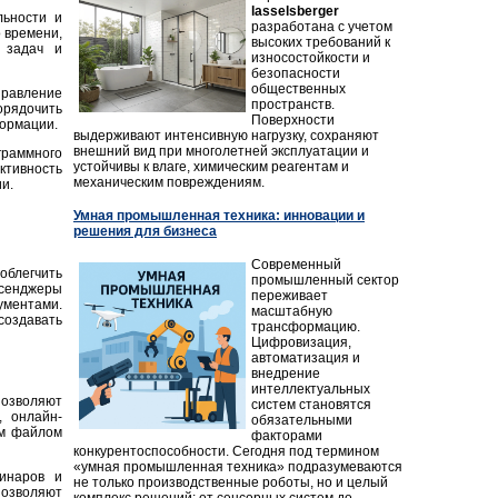
lasselsberger
льности и
разработана с учетом
 времени,
высоких требований к
 задач и
износостойкости и
безопасности
общественных
равление
пространств.
орядочить
Поверхности
формации.
выдерживают интенсивную нагрузку, сохраняют
внешний вид при многолетней эксплуатации и
граммного
устойчивы к влаге, химическим реагентам и
ктивность
механическим повреждениям.
и.
Умная промышленная техника: инновации и
решения для бизнеса
Современный
облегчить
промышленный сектор
сенджеры
переживает
ументами.
масштабную
создавать
трансформацию.
Цифровизация,
автоматизация и
внедрение
интеллектуальных
позволяют
систем становятся
, онлайн-
обязательными
им файлом
факторами
конкурентоспособности. Сегодня под термином
«умная промышленная техника» подразумеваются
инаров и
не только производственные роботы, но и целый
позволяют
комплекс решений: от сенсорных систем до