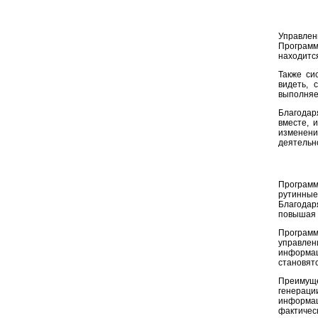
Управлен
Программ
находитс
Также си
видеть, 
выполняет
Благодар
вместе, 
изменени
деятельн
Программ
рутинные
Благодар
повышая 
Програм
управле
информац
становят
Преимуще
генераци
информац
фактичес