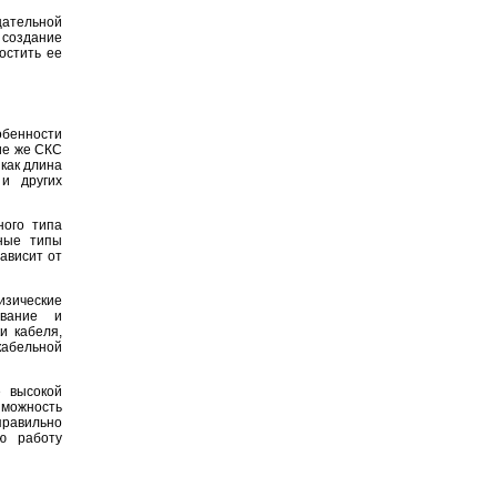
щательной
 создание
остить ее
бенности
ие же СКС
как длина
и других
ного типа
ные типы
ависит от
зические
ование и
и кабеля,
кабельной
 высокой
можность
равильно
ю работу