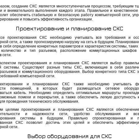
разом, создание СКС является многоступенчатым процессом, требующим т
ки и внимательного выполнения каждого этапа. Правильное и качественное
олит обеспечить стабильную и безопасную работу компьютерной сети, упр
рирование и повысить эффективность организации.
Проектирование и планирование СКС
ссе проектирования СКС необходимо учитывать все требования и осо
рной сети, а также прогнозируемую нагрузку на сеть в будущем. Планирован
в себя определение конкретных параметров и характеристик системы, таких 
, количество и тип разъемов, расположение коммутационных шкафов 
 сети.
спектом проектирования и планирования СКС является выбор правиль
ой системы. Существуют разные типы СКС, включающие в себя различ
 разъемов и коммутационного оборудования. Выбор конкретного типа СКС з
требований компьютерной сети.
ектировании и планировании СКС также необходимо учитывать фи
ости помещений, в которых будет размещаться сетевое оборуд
ваться кабель. Необходимо определить оптимальные маршруты прокладк
озможные помехи и перекрытия, а также обеспечить легкую доступность 
для проведения технического обслуживания.
ми целями проектирования и планирования СКС являются обеспечение
дительности и надежности сети, удобство обслуживания и воз
ирования системы в будущем. Правильно спроектированная и п
ованная СКС позволит достичь этих целей и обеспечить эффективну
рной сети.
Выбор оборудования для СКС