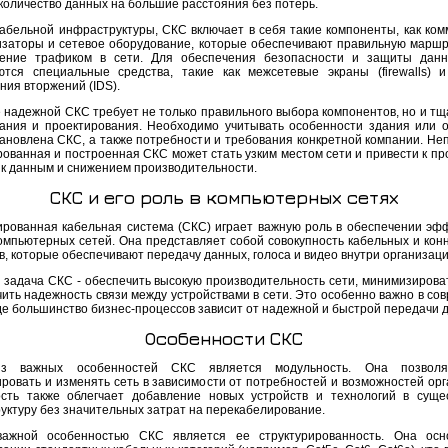
количество данных на большие расстояния без потерь.
абельной инфраструктуры, СКС включает в себя такие компоненты, как ком
заторы и сетевое оборудование, которые обеспечивают правильную марш
ение трафиком в сети. Для обеспечения безопасности и защиты данн
ются специальные средства, такие как межсетевые экраны (firewalls) 
ния вторжений (IDS).
 надежной СКС требует не только правильного выбора компонентов, но и тщ
ания и проектирования. Необходимо учитывать особенности здания или о
тановлена СКС, а также потребности и требования конкретной компании. Не
рованная и построенная СКС может стать узким местом сети и привести к пр
 к данным и снижением производительности.
СКС и его роль в компьютерных сетях
ированная кабельная система (СКС) играет важную роль в обеспечении эф
омпьютерных сетей. Она представляет собой совокупность кабельных и кон
, которые обеспечивают передачу данных, голоса и видео внутри организаци
 задача СКС - обеспечить высокую производительность сети, минимизирова
чить надежность связи между устройствами в сети. Это особенно важно в со
где большинство бизнес-процессов зависит от надежной и быстрой передачи 
Особенности СКС
з важных особенностей СКС является модульность. Она позволя
ровать и изменять сеть в зависимости от потребностей и возможностей орг
сть также облегчает добавление новых устройств и технологий в сущ
уктуру без значительных затрат на перекабелирование.
важной особенностью СКС является ее структурированность. Она осн