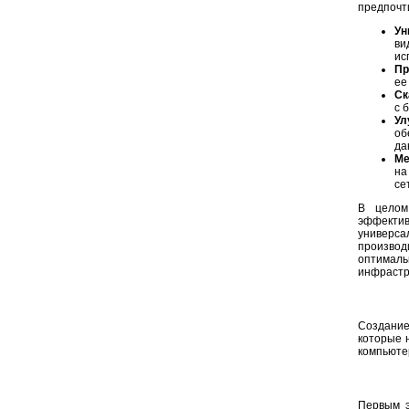
предпочт
Ун
ви
ис
Пр
ее
Ск
с 
Ул
об
да
Ме
на
се
В целом
эффекти
универса
производ
оптималь
инфрастр
Создание
которые 
компьюте
Первым э