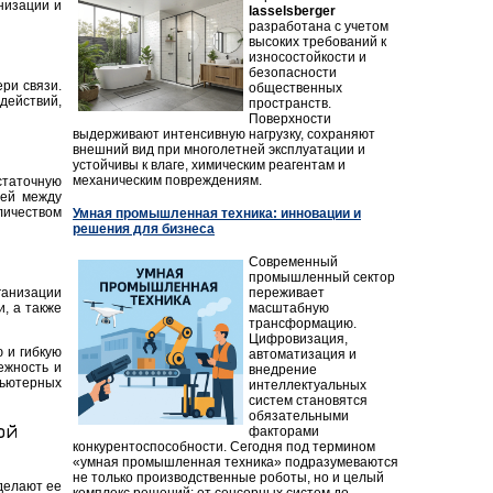
низации и
lasselsberger
разработана с учетом
высоких требований к
износостойкости и
безопасности
ри связи.
общественных
действий,
пространств.
Поверхности
выдерживают интенсивную нагрузку, сохраняют
внешний вид при многолетней эксплуатации и
устойчивы к влаге, химическим реагентам и
механическим повреждениям.
статочную
ией между
личеством
Умная промышленная техника: инновации и
решения для бизнеса
Современный
промышленный сектор
переживает
ганизации
масштабную
, а также
трансформацию.
Цифровизация,
 и гибкую
автоматизация и
ежность и
внедрение
пьютерных
интеллектуальных
систем становятся
обязательными
ой
факторами
конкурентоспособности. Сегодня под термином
«умная промышленная техника» подразумеваются
не только производственные роботы, но и целый
делают ее
комплекс решений: от сенсорных систем до