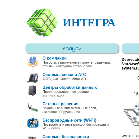
ИНТЕГРА
Услуги
О компании
Deprecat
Новости, выполненные проекты, лицензии,
/var/www/
отзывы, сотрудничество, блоги
system.r
Системы связи и АТС
УАТС, Call-Center, Мини-АТС
Центры обработки данных
Проектирование, построение,
18
эксплуатация
Сетевые решения
Локальные вычислительные сети,
активное оборудование
Беспроводные сети (Wi-Fi)
Построение и инсталляция беспроводных
Wi-Fi сетей
имеют вы
Системы безопасности