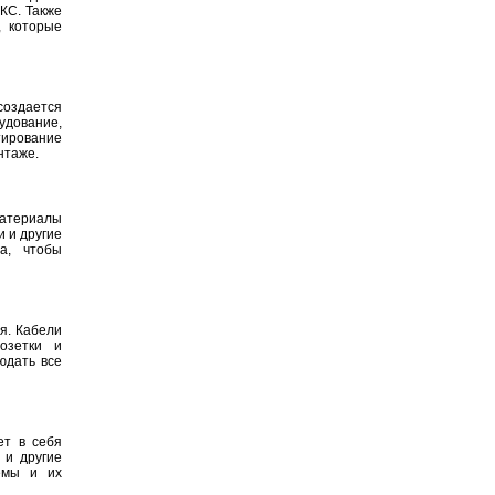
КС. Также
, которые
создается
удование,
тирование
нтаже.
материалы
и и другие
а, чтобы
я. Кабели
озетки и
юдать все
ет в себя
 и другие
емы и их