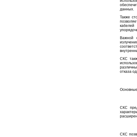
использов
обеспечи
данных.
Также ст
позволяе
кабелей
упорядоч
Важной 
излучени
соответс
внутренни
СКС такж
использо
различны
отказа од
Основные
СКС пред
характер
расширен
СКС позв