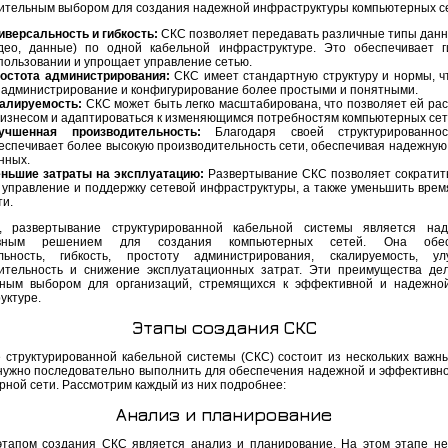
ительным выбором для создания надежной инфраструктуры компьютерных с
иверсальность и гибкость:
СКС позволяет передавать различные типы данны
део, данные) по одной кабельной инфраструктуре. Это обеспечивает г
пользовании и упрощает управление сетью.
остота администрирования:
СКС имеет стандартную структуру и нормы, ч
 администрирование и конфигурирование более простыми и понятными.
алируемость:
СКС может быть легко масштабирована, что позволяет ей рас
бизнесом и адаптироваться к изменяющимся потребностям компьютерных сет
учшенная производительность:
Благодаря своей структурированно
еспечивает более высокую производительность сети, обеспечивая надежную
нных.
ньшие затраты на эксплуатацию:
Развертывание СКС позволяет сократит
 управление и поддержку сетевой инфраструктуры, а также уменьшить врем
ти.
, развертывание структурированной кабельной системы является на
вным решением для создания компьютерных сетей. Она обесп
льность, гибкость, простоту администрирования, скалируемость, ул
ительность и снижение эксплуатационных затрат. Эти преимущества д
ным выбором для организаций, стремящихся к эффективной и надежно
уктуре.
Этапы создания СКС
 структурированной кабельной системы (СКС) состоит из нескольких важны
нужно последовательно выполнить для обеспечения надежной и эффективн
рной сети. Рассмотрим каждый из них подробнее:
Анализ и планирование
тапом создания СКС является анализ и планирование. На этом этапе н