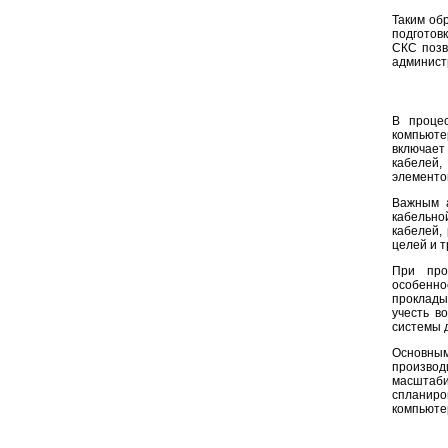
Таким об
подготов
СКС позв
админист
В проце
компьюте
включает 
кабелей
элементов
Важным а
кабельн
кабелей,
целей и 
При про
особенн
проклады
учесть в
системы 
Основны
произво
масштаб
спланир
компьюте