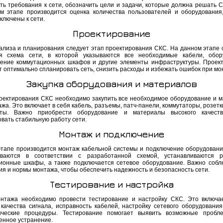
ть требования к сети, обозначить цели и задачи, которые должна решать С
м этапе производится оценка количества пользователей и оборудования
ключены к сети.
Проектирование
ализа и планирования следует этап проектирования СКС. На данном этапе 
я схема сети, в которой указываются все необходимые кабели, обор
ение коммутационных шкафов и другие элементы инфраструктуры. Проек
т оптимально спланировать сеть, снизить расходы и избежать ошибок при мо
Закупка оборудования и материалов
оектирования СКС необходимо закупить все необходимое оборудование и 
жа. Это включает в себя кабель, разъемы, патч-панели, коммутаторы, розетк
нты. Важно приобрести оборудование и материалы высокого качеств
вать стабильную работу сети.
Монтаж и подключение
этапе производится монтаж кабельной системы и подключение оборудовани
ываются в соответствии с разработанной схемой, устанавливаются р
ионные шкафы, а также подключается сетевое оборудование. Важно собл
ия и нормы монтажа, чтобы обеспечить надежность и безопасность сети.
Тестирование и настройка
нтажа необходимо провести тестирование и настройку СКС. Это включа
 качества сигнала, исправность кабелей, настройку сетевого оборудования
ические процедуры. Тестирование помогает выявить возможные пробл
енное устранение.