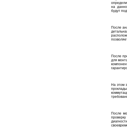
определи
на данно
будут под
После ан
детальна
располож
позволяе
После пр
для монта
компоне
гарантиро
На этом 
проклад
коммутац
требован
После мо
проверку
диагност
своеврем