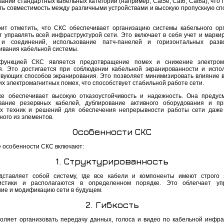
ании стандартных кабельных категорий (например, Cat5e, Cat6, Cat6a), что
ть совместимость между различными устройствами и высокую пропускную сп
оит отметить, что СКС обеспечивает организацию системы кабельного ор
т управлять всей инфраструктурой сети. Это включает в себя учет и маркир
 и соединений, использование патч-панелей и горизонтальных разв
ивания кабельной системы.
функцией СКС является предотвращение помех и снижение электрома
я. Это достигается при соблюдении кабельной экранированности и испо
твующих способов экранирования. Это позволяет минимизировать влияние 
х электромагнитных помех, что способствует стабильной работе сети.
е обеспечивает высокую отказоустойчивость и надежность. Она предус
вание резервных кабелей, дублирование активного оборудования и п
х техник и решений для обеспечения непрерывности работы сети даже
ного из элементов.
Особенности СКС
 особенности СКС включают:
1. Структурированность
ставляет собой систему, где все кабели и компоненты имеют строго
истики и располагаются в определенном порядке. Это облегчает упр
ие и модификацию сети в будущем.
2. Гибкость
оляет организовать передачу данных, голоса и видео по кабельной инфра