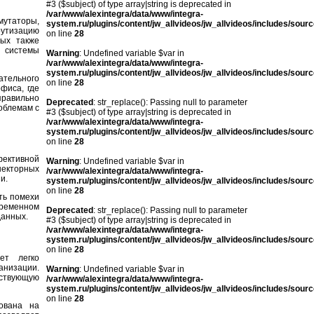
#3 ($subject) of type array|string is deprecated in
/var/www/alexintegra/data/www/integra-
мутаторы,
system.ru/plugins/content/jw_allvideos/jw_allvideos/includes/sour
рутизацию
on line
28
ых также
и системы
Warning
: Undefined variable $var in
/var/www/alexintegra/data/www/integra-
system.ru/plugins/content/jw_allvideos/jw_allvideos/includes/sour
ательного
on line
28
фиса, где
правильно
Deprecated
: str_replace(): Passing null to parameter
облемам с
#3 ($subject) of type array|string is deprecated in
/var/www/alexintegra/data/www/integra-
system.ru/plugins/content/jw_allvideos/jw_allvideos/includes/sour
on line
28
фективной
Warning
: Undefined variable $var in
некторных
/var/www/alexintegra/data/www/integra-
и.
system.ru/plugins/content/jw_allvideos/jw_allvideos/includes/sour
on line
28
ть помехи
временном
Deprecated
: str_replace(): Passing null to parameter
данных.
#3 ($subject) of type array|string is deprecated in
/var/www/alexintegra/data/www/integra-
system.ru/plugins/content/jw_allvideos/jw_allvideos/includes/sour
on line
28
ет легко
анизации.
Warning
: Undefined variable $var in
ествующую
/var/www/alexintegra/data/www/integra-
system.ru/plugins/content/jw_allvideos/jw_allvideos/includes/sour
on line
28
ована на