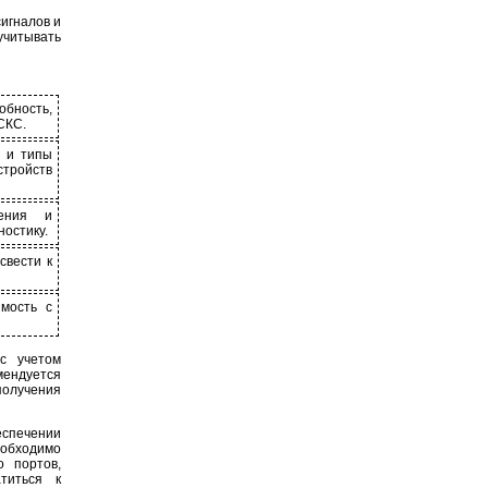
игналов и
учитывать
обность,
СКС.
о и типы
стройств
ления и
ностику.
свести к
мость с
с учетом
мендуется
получения
еспечении
еобходимо
о портов,
титься к