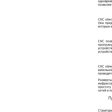
одноврем
позволяе
СКС обес
Она пред
которые м
СКС позв
пропускн
устройст
устройств
СКС обле
кабельно
проводит
Разверты
инфрастр
простоту
сетей и 
П
Структур