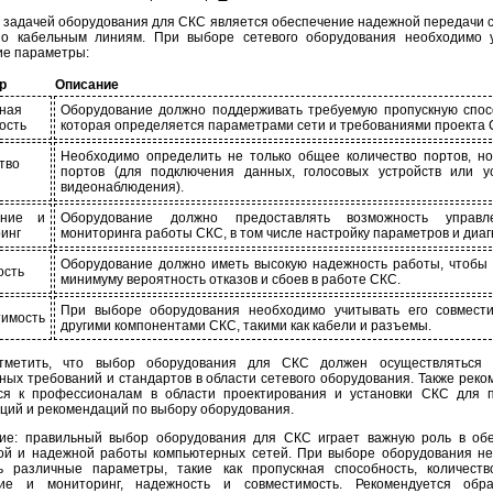
 задачей оборудования для СКС является обеспечение надежной передачи с
о кабельным линиям. При выборе сетевого оборудования необходимо 
е параметры:
р
Описание
ная
Оборудование должно поддерживать требуемую пропускную спос
ость
которая определяется параметрами сети и требованиями проекта 
Необходимо определить не только общее количество портов, н
тво
портов (для подключения данных, голосовых устройств или у
видеонаблюдения).
ение и
Оборудование должно предоставлять возможность управ
инг
мониторинга работы СКС, в том числе настройку параметров и диаг
Оборудование должно иметь высокую надежность работы, чтобы 
ость
минимуму вероятность отказов и сбоев в работе СКС.
При выборе оборудования необходимо учитывать его совмести
имость
другими компонентами СКС, такими как кабели и разъемы.
тметить, что выбор оборудования для СКС должен осуществляться 
ных требований и стандартов в области сетевого оборудования. Также реко
ся к профессионалам в области проектирования и установки СКС для 
аций и рекомендаций по выбору оборудования.
ие: правильный выбор оборудования для СКС играет важную роль в об
ой и надежной работы компьютерных сетей. При выборе оборудования н
ь различные параметры, такие как пропускная способность, количеств
ние и мониторинг, надежность и совместимость. Рекомендуется обра