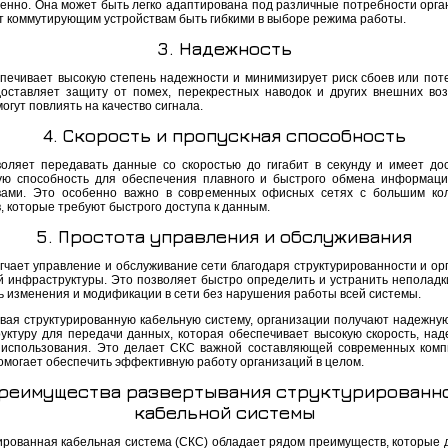
енно. Она может быть легко адаптирована под различные потребности орга
т коммутирующим устройствам быть гибкими в выборе режима работы.
3. Надежность
печивает высокую степень надежности и минимизирует риск сбоев или поте
оставляет защиту от помех, перекрестных наводок и других внешних воз
огут повлиять на качество сигнала.
4. Скорость и пропускная способность
оляет передавать данные со скоростью до гигабит в секунду и имеет до
ую способность для обеспечения плавного и быстрого обмена информац
вами. Это особенно важно в современных офисных сетях с большим ко
, которые требуют быстрого доступа к данным.
5. Простота управления и обслуживания
гчает управление и обслуживание сети благодаря структурированности и ор
й инфраструктуры. Это позволяет быстро определить и устранить неполадки
ь изменения и модификации в сети без нарушения работы всей системы.
вая структурированную кабельную систему, организации получают надежную
уктуру для передачи данных, которая обеспечивает высокую скорость, над
 использования. Это делает СКС важной составляющей современных ком
помогает обеспечить эффективную работу организаций в целом.
реимущества развертывания структурированн
кабельной системы
ированная кабельная система (СКС) обладает рядом преимуществ, которые 