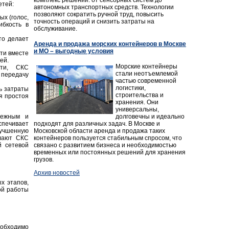
етей:
автономных транспортных средств. Технологии
позволяют сократить ручной труд, повысить
х (голос,
точность операций и снизить затраты на
ибкость в
обслуживание.
то делает
Аренда и продажа морских контейнеров в Москве
и МО – выгодные условия
ти вместе
ей.
Морские контейнеры
сти, СКС
стали неотъемлемой
 передачу
частью современной
логистики,
ь затраты
строительства и
я простоя
хранения. Они
универсальны,
долговечны и идеально
дежным и
подходят для различных задач. В Москве и
ечивает
Московской области аренда и продажа таких
учшенную
контейнеров пользуется стабильным спросом, что
елают СКС
связано с развитием бизнеса и необходимостью
й сетевой
временных или постоянных решений для хранения
грузов.
Архив новостей
х этапов,
ой работы
еобходимо