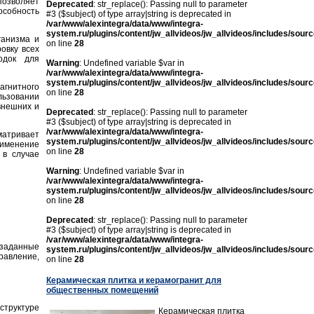
 позволяет
Deprecated
: str_replace(): Passing null to parameter
особность
#3 ($subject) of type array|string is deprecated in
/var/www/alexintegra/data/www/integra-
system.ru/plugins/content/jw_allvideos/jw_allvideos/includes/sour
ганизма и
on line
28
овку всех
одок для
Warning
: Undefined variable $var in
/var/www/alexintegra/data/www/integra-
system.ru/plugins/content/jw_allvideos/jw_allvideos/includes/sour
гнитного
on line
28
льзовании
внешних и
Deprecated
: str_replace(): Passing null to parameter
#3 ($subject) of type array|string is deprecated in
/var/www/alexintegra/data/www/integra-
матривает
system.ru/plugins/content/jw_allvideos/jw_allvideos/includes/sour
рименение
on line
28
 в случае
Warning
: Undefined variable $var in
/var/www/alexintegra/data/www/integra-
system.ru/plugins/content/jw_allvideos/jw_allvideos/includes/sour
on line
28
Deprecated
: str_replace(): Passing null to parameter
#3 ($subject) of type array|string is deprecated in
/var/www/alexintegra/data/www/integra-
 заданные
system.ru/plugins/content/jw_allvideos/jw_allvideos/includes/sour
авление,
on line
28
Керамическая плитка и керамогранит для
общественных помещений
структуре
Керамическая плитка