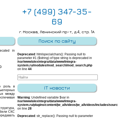
+7 (499) 347-35-
69
г. Москва, Ленинский пр-т, д.4, стр. 1А
E-mail:
info@integra-system.ru
Поиск по сайту
recated in
Deprecated
: htmlspecialchars(): Passing null to
parameter #1 ($string) of type string is deprecated in
/var/www/alexintegra/data/www/integra-
ю
system.ru/modules/mod_search/mod_search.php
on line
44
ю роль в
IT новости
ьютерных
ых между
спечивая
Warning
: Undefined variable $var in
/var/www/alexintegra/data/www/integra-
system.ru/plugins/content/jw_allvideos/jw_allvideos/includes/sour
труктура,
on line
28
абели СКС
ередавать
Deprecated
: str_replace(): Passing null to parameter