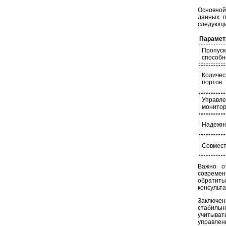
Основной
данных п
следующи
Парамет
Пропуск
способн
Количес
портов
Управл
монитор
Надежн
Совмест
Важно о
современ
обратить
консульт
Заключен
стабильн
учитыват
управле