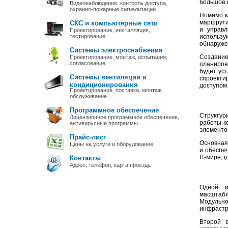
большое 
Видеонаблюдение, контроль доступа,
охранно-пожарные сигнализации
Помимо к
маршрути
СКС и компьютерные сети
и управл
Проектирование, инсталляция,
тестирование
использу
обнаруже
Системы электроснабжения
Создание
Проектирование, монтаж, испытания,
согласование
планиров
будет ус
Системы вентиляции и
спроекти
кондиционирования
доступом
Проектирование, поставка, монтаж,
обслуживание
Программное обеспечение
Структур
Лицензионное программное обеспечение,
работы к
антивирусные программы
элементов
Прайс-лист
Основная
Цены на услуги и оборудование
и обеспе
IT-мире, 
Контакты
Адрес, телефон, карта проезда
Одной и
масштаби
Модульно
инфрастр
Второй 