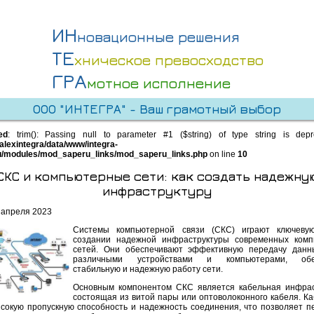
ИН
новационные решения
ТЕ
хническое превосходство
ГРА
мотное исполнение
ООО "ИНТЕГРА" - Ваш грамотный выбор
ed
: trim(): Passing null to parameter #1 ($string) of type string is dep
alexintegra/data/www/integra-
u/modules/mod_saperu_links/mod_saperu_links.php
on line
10
СКС и компьютерные сети: как создать надежну
инфраструктуру
 апреля 2023
Системы компьютерной связи (СКС) играют ключеву
создании надежной инфраструктуры современных комп
сетей. Они обеспечивают эффективную передачу данн
различными устройствами и компьютерами, обе
стабильную и надежную работу сети.
Основным компонентом СКС является кабельная инфрас
состоящая из витой пары или оптоволоконного кабеля. К
сокую пропускную способность и надежность соединения, что позволяет п