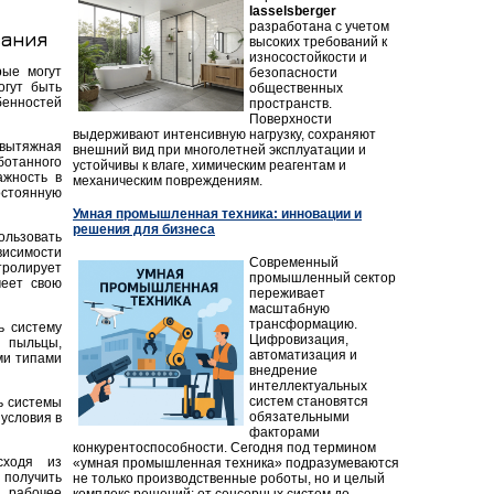
lasselsberger
разработана с учетом
вания
высоких требований к
износостойкости и
рые могут
безопасности
огут быть
общественных
бенностей
пространств.
Поверхности
выдерживают интенсивную нагрузку, сохраняют
вытяжная
внешний вид при многолетней эксплуатации и
ботанного
устойчивы к влаге, химическим реагентам и
ажность в
механическим повреждениям.
остоянную
Умная промышленная техника: инновации и
решения для бизнеса
ользовать
висимости
Современный
тролирует
промышленный сектор
меет свою
переживает
масштабную
трансформацию.
ь систему
Цифровизация,
, пыльцы,
автоматизация и
ми типами
внедрение
интеллектуальных
систем становятся
ь системы
обязательными
условия в
факторами
конкурентоспособности. Сегодня под термином
сходя из
«умная промышленная техника» подразумеваются
 получить
не только производственные роботы, но и целый
 рабочее
комплекс решений: от сенсорных систем до