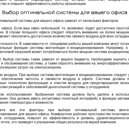
ство и повысит эффективность работы организации.
Выбор оптимальной системы для вашего офиса
тимальной системы для вашего офиса зависит от нескольких факторов:
р офиса. Если ваш офис небольшой, то, возможно, будет достаточно просто
ии. В случае большого офиса следует обратить внимание на более мощную
может обеспечить достаточное количество свежего воздуха для всех сотрудни
еятельности. В зависимости от специфики работы вашей компании могут потр
ельные функции системы вентиляции и кондиционирования. Например, в
тепловой нагрузкой может потребоваться более мощная система кондициони
т. Выбор системы также зависит от вашего бюджета. Необходимо оценить 
и и обслуживания системы, а также обратить внимание на энергоэффективнос
 излишних затрат на электроэнергию.
тво воздуха. При выборе системы вентиляции и кондиционирования следует 
 обеспечения чистоты и свежести воздуха в офисе. Система должна 
ные технологии фильтрации и очистки воздуха для предотвращения возн
еских реакций и заболеваний дыхательной системы у сотрудников.
тво использования. Выбранная система должна быть удобна в исполь
ании. Она должна иметь интуитивно понятный интерфейс и функции автома
вания температуры и влажности.
рите все эти факторы при выборе оптимальной системы вент
нирования для вашего офиса. Комфортное рабочее пространство позитивно
е сотрудников, повысит их эффективность и уровень удовлетворенност
 итоге, это приведет к улучшению общих результатов вашей компании.