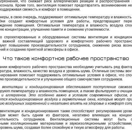
агрязнения, что снижает риск аллергических реакций и распространения
рсонала. Кроме того, вентиляция помогает предотвратить возникновение н
 поддерживая свежесть и комфорт в помещении.
неры, в свою очередь, поддерживают оптимальную температуру и влажность 
Они создают комфортные условия для работы, предотвращают пере
ждение помещения. Оптимальная температура и влажность воздуха спо
ию концентрации, улучшению памяти и снижению утомляемости.
о спроектированные и оборудованные системы вентиляции и кондицио
я важной составляющей здорового и комфортного рабочего пространс
вуют повышению производительности сотрудников, снижению риска возн
ний и созданию приятной атмосферы в офисе.
Что такое комфортное рабочее пространство
ании комфортного рабочего пространства необходимо учитывать ряд фактор
ратура, влажность, качество воздуха и уровень шума. Отличные системы вен
нирования помогают поддерживать оптимальные условия в офисе, что спо
ю производительности и улучшению общего самочувствия сотрудников.
вентиляции и кондиционирования обеспечивают поступление свежего 
руют температуру и влажность помещения, а также фильтруют и очища
и аллергенов. Это особенно важно в условиях современных офисов, 
ется кондиционирование воздуха и герметичные окна, которые могут пр
ию воздушных загрязнений и негативно влиять на здоровье и комфорт сот
вентиляции и кондиционирования также способствуют регулированию уров
Шум может быть одним из факторов, негативно влияющих на концен
дительность сотрудников. Вентиляционные системы могут быть 
ными изоляционными материалами и звукоизоляционными устройствами
уровень шума, создавая более спокойную и тихую атмосферу для работы.