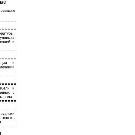
ва
 повышают
ературы,
дников.
лезней и
рации и
влечений
ебели и
анных с
канала.
трудники
ствовать
.
ы