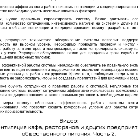
печения эффективности работы системы вентиляции и кондиционирования 
стве необходимо учесть несколько ключевых факторов.
ых, нужно правильно спроектировать систему. Важно учитывать осо
я, количество сотрудников, интенсивность нагрузки на систему и другие п
сты в области вентиляции и кондиционирования помогут разработать оп
ых, регулярное техническое обслуживание системы позволит поддерж
ность на высоком уровне. Необходимо проводить проверку и чистку 
ь работу вентиляторов и компрессоров, а также контролировать систему н
х утечек. Регулярное обслуживание важно для продления срока службы 
ащения возможных поломок.
я эффективной работы системы необходимо обеспечить ее правильную эксп
ая вентиляция помещения и поддержание оптимальной температуры поможе
ые условия для работы сотрудников. Кроме того, необходимо следить за т
еста не загромождать, чтобы не создавать препятствий для циркуляции возд
кже обучить сотрудников о правилах работы с системой. Регулярные тр
ванию системы помогут сотрудникам эффективно использовать возможност
ии и кондиционирования, а также правильно установить необходимые парам
 меры помогут обеспечить эффективность работы системы вент
нирования, что позволит создать комфортные условия для работы сотр
 их производительность.
Видео:
нтиляция кафе, ресторанов и других предприя
общественного питания. Часть 2.