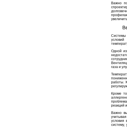
Важно по
спроект
долговеч
профила
увеличит
В
Системы 
условий 
температу
Одной из
недостат
сотрудни
Вентиляц
газа и ул
Темпера
пониженн
работы. 
регулиру
Кроме то
аллергено
проблема
реакций 
Важно вы
учитывая
условия 
систему,