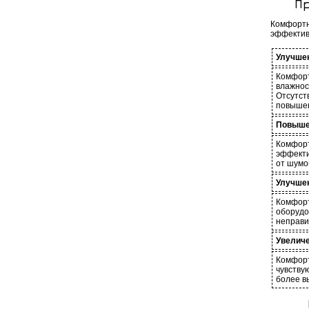
П
Комфортн
эффектив
Улучшен
Комфорт
влажно
Отсутст
повышен
Повыше
Комфор
эффекти
от шумо
Улучше
Комфор
оборуд
неправи
Увеличе
Комфорт
чувству
более в