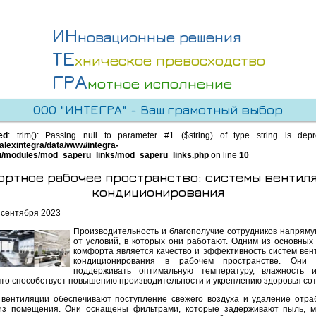
ИН
новационные решения
ТЕ
хническое превосходство
ГРА
мотное исполнение
ООО "ИНТЕГРА" - Ваш грамотный выбор
ed
: trim(): Passing null to parameter #1 ($string) of type string is dep
alexintegra/data/www/integra-
u/modules/mod_saperu_links/mod_saperu_links.php
on line
10
ортное рабочее пространство: системы вентиля
кондиционирования
 сентября 2023
Производительность и благополучие сотрудников напряму
от условий, в которых они работают. Одним из основных
комфорта является качество и эффективность систем вен
кондиционирования в рабочем пространстве. Они 
поддерживать оптимальную температуру, влажность и
 что способствует повышению производительности и укреплению здоровья сот
вентиляции обеспечивают поступление свежего воздуха и удаление отра
из помещения. Они оснащены фильтрами, которые задерживают пыль, 