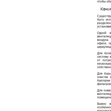
чтобы об
Каки
Существу
быть исп
разделен
установки
Одной и
вентиляц
воздуха.
офисе, п
циркуляц
Для боле
систему 
от потре
нескольк
собствен
Для борь
очистки 
бактерии
фильтров
Для поме
вентиляц
помещени
Важно в
особенно
консуль