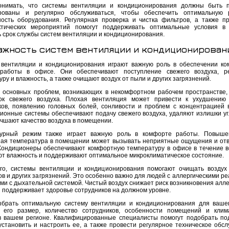
нимать, что системы вентиляции и кондиционирования должны быть п
ированы и регулярно обслуживаться, чтобы обеспечить оптимальную 
ность оборудования. Регулярная проверка и чистка фильтров, а также п
ктических мероприятий помогут поддерживать оптимальные условия в
ь срок службы систем вентиляции и кондиционирования.
ажность систем вентиляции и кондиционирован
вентиляции и кондиционирования играют важную роль в обеспечении к
работы в офисе. Они обеспечивают поступление свежего воздуха, ре
ру и влажность, а также очищают воздух от пыли и других загрязнений.
 основных проблем, возникающих в некомфортном рабочем пространстве,
ок свежего воздуха. Плохая вентиляция может привести к ухудшению
ков, появлению головных болей, сонливости и проблем с концентрацией 
ионные системы обеспечивают подачу свежего воздуха, удаляют излишки уг
учшают качество воздуха в помещении.
турный режим также играет важную роль в комфорте работы. Повыше
ая температура в помещении может вызывать неприятные ощущения и отв
Кондиционеры обеспечивают комфортную температуру в офисе в течение вс
ют влажность и поддерживают оптимальное микроклиматическое состояние.
го, системы вентиляции и кондиционирования помогают очищать воздух
в и других загрязнений. Это особенно важно для людей с аллергическими ре
ми с дыхательной системой. Чистый воздух снижает риск возникновения алле
и поддерживает здоровье сотрудников на должном уровне.
брать оптимальную систему вентиляции и кондиционирования для ваше
 его размер, количество сотрудников, особенности помещений и клим
в вашем регионе. Квалифицированные специалисты помогут подобрать п
 установить и настроить ее, а также провести регулярное техническое обсл