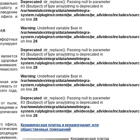
Deprecated
: str_replace(): Passing null to parameter
равильно
#3 ($subject) of type array|string is deprecated in
работу и
/var/www/alexintegra/data/www/integra-
роведение
system.ru/plugins/content/jw_allvideos/jw_allvideos/includes/sour
 офисе и
on line
28
Warning
: Undefined variable $var in
ия
/var/www/alexintegra/data/www/integra-
system.ru/plugins/content/jw_allvideos/jw_allvideos/includes/sour
омфортных
on line
28
гулируют
Deprecated
: str_replace(): Passing null to parameter
#3 ($subject) of type array|string is deprecated in
 является
/var/www/alexintegra/data/www/integra-
 здоровья
system.ru/plugins/content/jw_allvideos/jw_allvideos/includes/sour
внимания.
on line
28
лекислого
Warning
: Undefined variable $var in
/var/www/alexintegra/data/www/integra-
нная или
system.ru/plugins/content/jw_allvideos/jw_allvideos/includes/sour
лекать от
on line
28
его года,
Deprecated
: str_replace(): Passing null to parameter
#3 ($subject) of type array|string is deprecated in
 от пыли,
/var/www/alexintegra/data/www/integra-
акциями и
system.ru/plugins/content/jw_allvideos/jw_allvideos/includes/sour
ргических
on line
28
го офиса,
Керамическая плитка и керамогранит для
атические
общественных помещений
одходящую
уживание,
Керамическая плитка