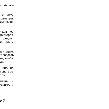
в рабочем
бенности
араметры.
тимальное
ивать ее
фильтров,
а предмет
системы и
луатацию.
т создать
ем, чтобы
уха.
енинги по
и системы
етры.
иляции и
удников и
тий