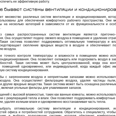
еспечить ее эффективную работу.
е бывают системы вентиляции и кондициониро
ет множество различных систем вентиляции и кондиционирования, кото
ользованы для обеспечения комфортного рабочего пространства. Они м
ы на несколько категорий в зависимости от их функциональности и осо
.
з самых распространенных систем вентиляции является приточно-
ия. Она осуществляет подачу свежего воздуха в помещение и удаление отра
 Такая система позволяет поддерживать оптимальную температуру и вл
редотвращает скопление вредных веществ в воздухе и обеспечивает п
ию воздуха.
е точного контроля температуры и влажности в помещении можно исп
кондиционирования. Она позволяет охлаждать или подогревать воздух в за
бностей. Такая система может быть централизованной, когда она кон
о помещений одновременно, или индивидуальной, когда каждый офис и
ную систему кондиционирования.
бы с загрязнением воздуха и неприятными запахами можно использоват
воздуха. Она осуществляет фильтрацию воздуха, удаляя частицы пыли
 и другие вредные вещества. Такая система может быть оснащена различны
, включая угольные фильтры для улавливания запахов.
щений с высокой влажностью, таких как ванные комнаты, можно использоват
ии с рекуперацией тепла и влаги. Они позволяют поддерживать комфортные 
и, удаляя излишки влаги и одновременно восстанавливая часть тепла.
ыбрать оптимальную систему вентиляции и кондиционирования, и
стей офиса и потребностей сотрудников. Обратитесь к специалисту, чтобы
тацию и выбрать подходящую систему, которая обеспечит комфортное