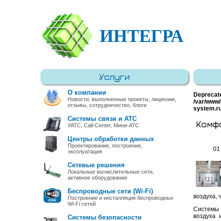
ИНТЕГРА
Услуги
О компании
Deprecat
Новости, выполненные проекты, лицензии,
/var/www/
отзывы, сотрудничество, блоги
system.r
Системы связи и АТС
Комф
УАТС, Call-Center, Мини-АТС
Центры обработки данных
Проектирование, построение,
01
эксплуатация
Сетевые решения
Локальные вычислительные сети,
активное оборудование
Беспроводные сети (Wi-Fi)
воздуха,
Построение и инсталляция беспроводных
Wi-Fi сетей
Системы 
воздуха 
Системы безопасности