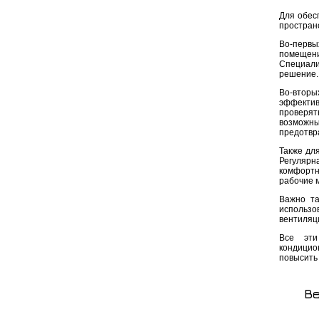
Для обес
простран
Во-перв
помещени
Специали
решение.
Во-втор
эффектив
проверят
возможны
предотвр
Также дл
Регулярн
комфортн
рабочие м
Важно та
использо
вентиляц
Все эти
кондицио
повысить
Ве