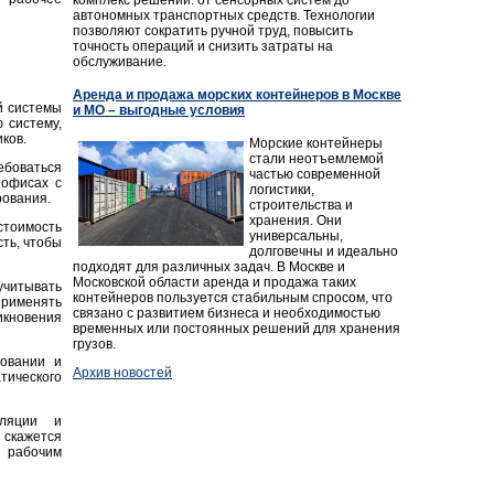
автономных транспортных средств. Технологии
позволяют сократить ручной труд, повысить
точность операций и снизить затраты на
обслуживание.
Аренда и продажа морских контейнеров в Москве
й системы
и МО – выгодные условия
 систему,
ков.
Морские контейнеры
стали неотъемлемой
ебоваться
частью современной
 офисах с
логистики,
рования.
строительства и
хранения. Они
стоимость
универсальны,
ть, чтобы
долговечны и идеально
подходят для различных задач. В Москве и
Московской области аренда и продажа таких
учитывать
контейнеров пользуется стабильным спросом, что
применять
связано с развитием бизнеса и необходимостью
икновения
временных или постоянных решений для хранения
грузов.
зовании и
Архив новостей
тического
иляции и
 скажется
и рабочим