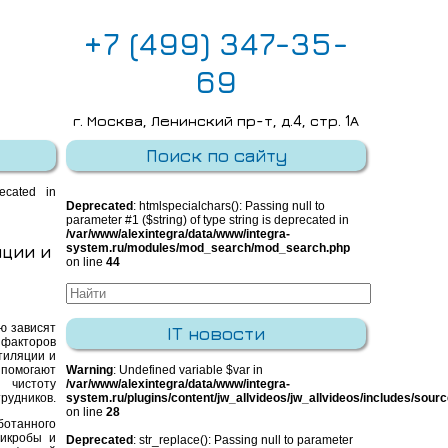
+7 (499) 347-35-
69
г. Москва, Ленинский пр-т, д.4, стр. 1А
E-mail:
info@integra-system.ru
Поиск по сайту
recated in
Deprecated
: htmlspecialchars(): Passing null to
parameter #1 ($string) of type string is deprecated in
/var/www/alexintegra/data/www/integra-
ции и
system.ru/modules/mod_search/mod_search.php
on line
44
ю зависят
IT новости
 факторов
тиляции и
помогают
Warning
: Undefined variable $var in
 чистоту
/var/www/alexintegra/data/www/integra-
рудников.
system.ru/plugins/content/jw_allvideos/jw_allvideos/includes/sour
on line
28
ботанного
микробы и
Deprecated
: str_replace(): Passing null to parameter