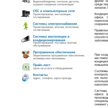
другие з
Видеонаблюдение, контроль доступа,
среди пе
охранно-пожарные сигнализации
запахов,
СКС и компьютерные сети
Кондицио
Проектирование, инсталляция,
тестирование
офисе. 
переохла
Системы электроснабжения
сохранен
Проектирование, монтаж, испытания,
согласование
Правильн
являютс
Системы вентиляции и
способст
кондиционирования
заболева
Проектирование, поставка, монтаж,
обслуживание
Программное обеспечение
При созд
Лицензионное программное обеспечение,
как темпе
антивирусные программы
кондицио
Прайс-лист
повышени
Цены на услуги и оборудование
Системы 
контроли
Контакты
от пыли 
Адрес, телефон, карта проезда
использу
накоплен
Системы 
офисе. 
произво
специаль
снижают 