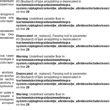
 инфекций
#3 ($subject) of type array|string is deprecated in
еприятных
/var/www/alexintegra/data/www/integra-
system.ru/plugins/content/jw_allvideos/jw_allvideos/includes/sour
on line
28
воздуха в
грев или
Warning
: Undefined variable $var in
собствуют
/var/www/alexintegra/data/www/integra-
system.ru/plugins/content/jw_allvideos/jw_allvideos/includes/sour
on line
28
нирования
тва. Они
Deprecated
: str_replace(): Passing null to parameter
икновения
#3 ($subject) of type array|string is deprecated in
/var/www/alexintegra/data/www/integra-
system.ru/plugins/content/jw_allvideos/jw_allvideos/includes/sour
on line
28
ов, таких
Warning
: Undefined variable $var in
тиляции и
/var/www/alexintegra/data/www/integra-
собствует
system.ru/plugins/content/jw_allvideos/jw_allvideos/includes/sour
on line
28
воздуха,
Deprecated
: str_replace(): Passing null to parameter
ют воздух
#3 ($subject) of type array|string is deprecated in
где часто
/var/www/alexintegra/data/www/integra-
иводить к
system.ru/plugins/content/jw_allvideos/jw_allvideos/includes/sour
рудников.
on line
28
ня шума в
Warning
: Undefined variable $var in
трацию и
/var/www/alexintegra/data/www/integra-
оснащены
system.ru/plugins/content/jw_allvideos/jw_allvideos/includes/sour
, которые
on line
28