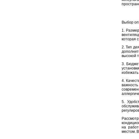
простран
Выбор оп
1. Разме
вентиляц
которая с
2. Тип д
дополнит
высокой 
3. Бюдже
установк
избежать
4. Качес
важность
современ
аллергич
5. Удобс
обслужив
регулиро
Рассмот
кондицио
на работ
местом. В