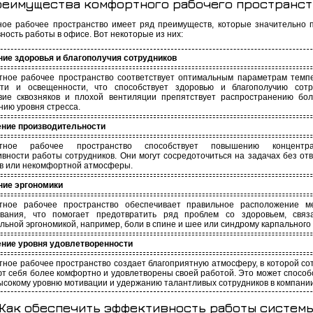
реимущества комфортного рабочего пространст
ое рабочее пространство имеет ряд преимуществ, которые значительно
ность работы в офисе. Вот некоторые из них:
ие здоровья и благополучия сотрудников
ное рабочее пространство соответствует оптимальным параметрам темп
сти и освещенности, что способствует здоровью и благополучию сотру
вие сквозняков и плохой вентиляции препятствует распространению бо
ию уровня стресса.
ние производительности
тное рабочее пространство способствует повышению концент
вности работы сотрудников. Они могут сосредоточиться на задачах без от
в или некомфортной атмосферы.
ние эргономики
тное рабочее пространство обеспечивает правильное расположение м
ования, что помогает предотвратить ряд проблем со здоровьем, связ
льной эргономикой, например, боли в спине и шее или синдрому карпального 
ние уровня удовлетворенности
ное рабочее пространство создает благоприятную атмосферу, в которой со
ют себя более комфортно и удовлетворены своей работой. Это может способ
ысокому уровню мотивации и удержанию талантливых сотрудников в компании
Как обеспечить эффективность работы систем