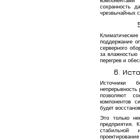
компонентами
сохранность д
чрезвычайных с
Климатические
поддержание о
серверного обо
за влажностью 
перегрев и обе
6. Ист
Источники б
непрерывность 
позволяют со
компонентов с
будет восстано
Это только не
предприятия. 
стабильной 
проектирован