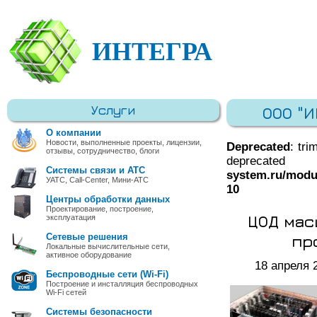
ИНТЕГРА
Услуги
ООО "
О компании
Новости, выполненные проекты, лицензии,
Deprecated
: tri
отзывы, сотрудничество, блоги
deprec
Системы связи и АТС
system.ru/modu
УАТС, Call-Center, Мини-АТС
10
Центры обработки данных
Проектирование, построение,
ЦОД мас
эксплуатация
пр
Сетевые решения
Локальные вычислительные сети,
активное оборудование
18 апреля 
Беспроводные сети (Wi-Fi)
Построение и инсталляция беспроводных
Wi-Fi сетей
Системы безопасности