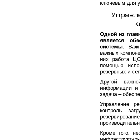
ключевым для 
Управл
к
Одной из глав
является обе
системы.
Важно
важных компоне
них работа ЦО
помощью испол
резервных и сет
Другой важно
информации и 
задача – обесп
Управление р
контроль загр
резервировани
производительн
Кроме того, н
инфраструктур