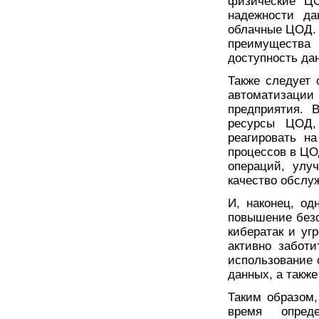
физические ЦО
надежности да
облачные ЦОД.
преимущества 
доступность да
Также следует 
автоматизац
предприятия. 
ресурсы ЦОД,
реагировать н
процессов в ЦО
операций, улу
качество обслу
И, наконец, о
повышение безо
кибератак и уг
активно забот
использование 
данных, а такж
Таким образом
время опреде