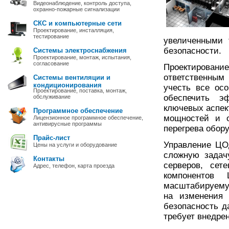
Видеонаблюдение, контроль доступа,
охранно-пожарные сигнализации
СКС и компьютерные сети
Проектирование, инсталляция,
тестирование
увеличенными 
безопасности.
Системы электроснабжения
Проектирование, монтаж, испытания,
согласование
Проектировани
ответственным
Системы вентиляции и
кондиционирования
учесть все ос
Проектирование, поставка, монтаж,
обеспечить э
обслуживание
ключевых аспек
Программное обеспечение
мощностей и о
Лицензионное программное обеспечение,
антивирусные программы
перегрева обор
Прайс-лист
Управление ЦО
Цены на услуги и оборудование
сложную задач
Контакты
серверов, сет
Адрес, телефон, карта проезда
компонентов
масштабируемую
на изменения 
безопасность д
требует внедре