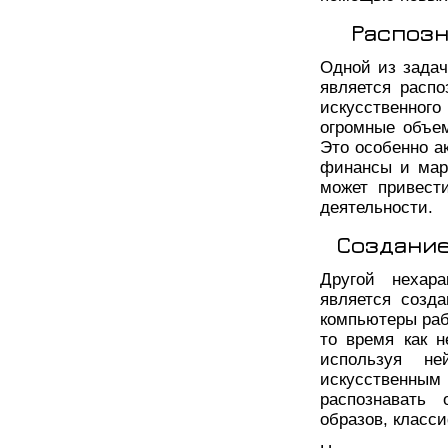
Распозн
Одной из задач
является расп
искусственно
огромные объе
Это особенно а
финансы и мар
может привест
деятельности.
Создание
Другой нехара
является созд
компьютеры рабо
то время как н
используя н
искусственны
распознавать 
образов, класс