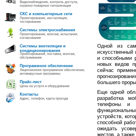
Видеонаблюдение, контроль доступа,
охранно-пожарные сигнализации
СКС и компьютерные сети
Проектирование, инсталляция,
тестирование
Системы электроснабжения
Проектирование, монтаж, испытания,
согласование
Одной из сам
Системы вентиляции и
кондиционирования
искусственный 
Проектирование, поставка, монтаж,
и способными 
обслуживание
новых видов п
Программное обеспечение
сейчас примен
Лицензионное программное обеспечение,
антивирусные программы
прогнозирован
Прайс-лист
большего проры
Цены на услуги и оборудование
Еще одной обл
Контакты
разработка м
Адрес, телефон, карта проезда
телефоны и 
функциональны
устройств, кот
способной рабо
ожидать усове
жестов, а также