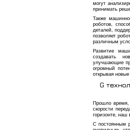
могут анализир
принимать реше
Также машинно
роботов, спос
деталей, подде
позволяет робо
различным усло
Развитие маши
создавать н
улучшающие пр
огромный поте
открывая новые
G техно
Прошло время,
скорости перед
горизонте, наш 
С постоянным р
очевидным, чт