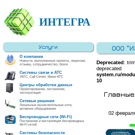
ИНТЕГРА
Услуги
ООО "
О компании
Новости, выполненные проекты, лицензии,
Deprecated
: tri
отзывы, сотрудничество, блоги
deprec
Системы связи и АТС
system.ru/modu
УАТС, Call-Center, Мини-АТС
10
Центры обработки данных
Проектирование, построение,
Главные
эксплуатация
Сетевые решения
Локальные вычислительные сети,
активное оборудование
02 феврал
Беспроводные сети (Wi-Fi)
Построение и инсталляция беспроводных
Wi-Fi сетей
Системы безопасности