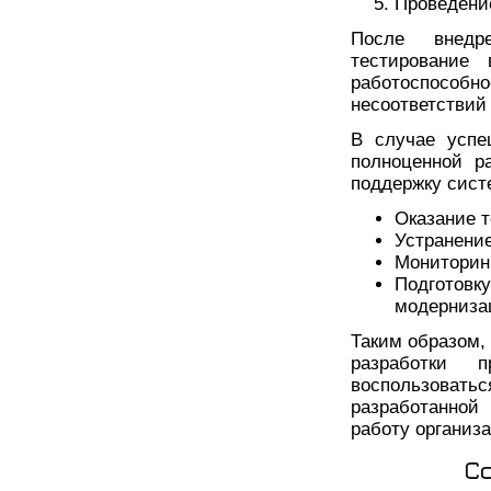
Проведение
После внедр
тестирование
работоспосо
несоответствий
В случае успе
полноценной р
поддержку сист
Оказание т
Устранени
Мониторинг
Подготов
модерниза
Таким образом,
разработки 
воспользова
разработанной
работу организ
С