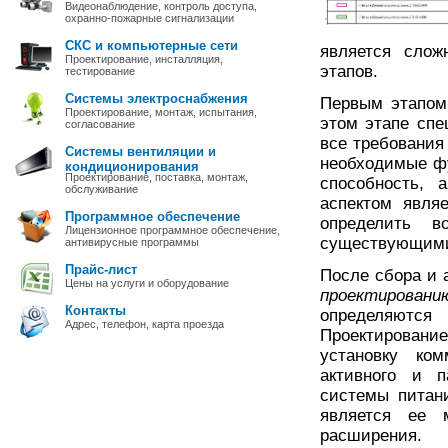
Видеонаблюдение, контроль доступа,
охранно-пожарные сигнализации
СКС и компьютерные сети
является слож
Проектирование, инсталляция,
этапов.
тестирование
Системы электроснабжения
Первым этапом
Проектирование, монтаж, испытания,
этом этапе спе
согласование
все требования
Системы вентиляции и
необходимые фу
кондиционирования
Проектирование, поставка, монтаж,
способность, 
обслуживание
аспектом явля
Программное обеспечение
определить в
Лицензионное программное обеспечение,
существующим
антивирусные программы
Прайс-лист
После сбора и 
Цены на услуги и оборудование
проектировани
Контакты
определяются
Адрес, телефон, карта проезда
Проектировани
установку ком
активного и п
системы питан
является ее 
расширения.