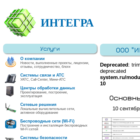
ИНТЕГРА
Услуги
ООО "
О компании
Новости, выполненные проекты, лицензии,
Deprecated
: tri
отзывы, сотрудничество, блоги
deprec
Системы связи и АТС
system.ru/modu
УАТС, Call-Center, Мини-АТС
10
Центры обработки данных
Проектирование, построение,
Основны
эксплуатация
Сетевые решения
10 сентябр
Локальные вычислительные сети,
активное оборудование
Беспроводные сети (Wi-Fi)
Построение и инсталляция беспроводных
Wi-Fi сетей
Системы безопасности