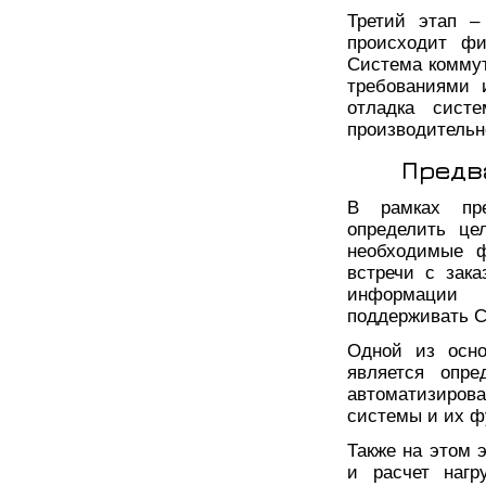
Третий этап 
происходит фи
Система коммут
требованиями 
отладка сист
производительн
Предв
В рамках пре
определить це
необходимые ф
встречи с зак
информации 
поддерживать 
Одной из осно
является опре
автоматизирова
системы и их ф
Также на этом 
и расчет нагр