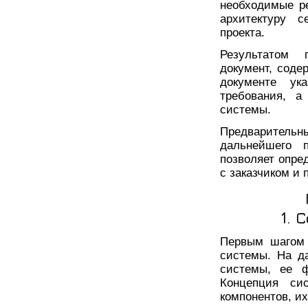
необходимые ре
архитектуру с
проекта.
Результатом 
документ, соде
документе ук
требования, а
системы.
Предваритель
дальнейшего 
позволяет опред
с заказчиком и
1. 
Первым шагом 
системы. На д
системы, ее ф
Концепция си
компонентов, и