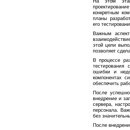
На этом этап
проектирован
конкретным ко
планы разработ
его тестировани
Важным аспект
взаимодействие
этой цели выпо
позволяет сдел
В процессе ра
тестирования 
ошибки и недо
компонентах с
обеспечить раб
После успешно
внедрение и за
сервера, настр
персонала. Важ
без значительн
После внедрени