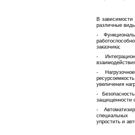
В зависимости 
различные виды
- Функциональ
работоспособно
заказчика;
- Интеграцио
взаимодействия
- Нагрузочно
ресурсоемкос
увеличения нагр
- Безопасност
защищенности с
- Автоматизи
специальных 
упростить и ав