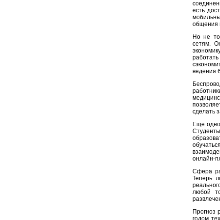
соединен
есть дос
мобильны
общения 
Но не то
сетям. О
экономик
работать
сэкономит
ведения 
Беспров
работник
медицинс
позволяе
сделать 
Еще одно
Студент
образова
обучать
взаимоде
онлайн-п
Сфера ра
Теперь л
реального
любой т
развлече
Прогноз 
годом те