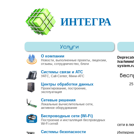
ИНТЕГРА
Услуги
О компании
Deprecat
Новости, выполненные проекты, лицензии,
/var/www/
отзывы, сотрудничество, блоги
system.r
Системы связи и АТС
Бесп
УАТС, Call-Center, Мини-АТС
Центры обработки данных
25
Проектирование, построение,
эксплуатация
Сетевые решения
Локальные вычислительные сети,
активное оборудование
Беспроводные сети (Wi-Fi)
Построение и инсталляция беспроводных
Wi-Fi сетей
сети в лю
Системы безопасности
Интерне