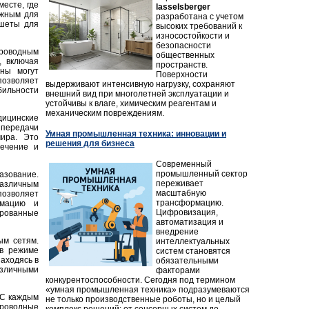
есте, где
lasselsberger
ажным для
разработана с учетом
ншеты для
высоких требований к
износостойкости и
безопасности
проводным
общественных
, включая
пространств.
ены могут
Поверхности
позволяет
выдерживают интенсивную нагрузку, сохраняют
бильности
внешний вид при многолетней эксплуатации и
устойчивы к влаге, химическим реагентам и
механическим повреждениям.
ицинские
 передачи
Умная промышленная техника: инновации и
мира. Это
решения для бизнеса
лечение и
Современный
промышленный сектор
азование.
переживает
азличным
масштабную
позволяет
трансформацию.
рмацию и
Цифровизация,
ированные
автоматизация и
внедрение
ым сетям.
интеллектуальных
 в режиме
систем становятся
находясь в
обязательными
зличными
факторами
конкурентоспособности. Сегодня под термином
«умная промышленная техника» подразумеваются
 С каждым
не только производственные роботы, но и целый
проводные
комплекс решений: от сенсорных систем до