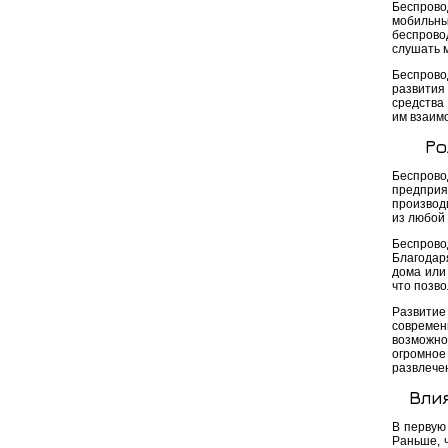
Беспрово
мобильн
беспрово
слушать м
Беспрово
развития
средства
им взаим
Ро
Беспров
предпри
производ
из любой 
Беспрово
Благодаря
дома или
что позв
Развитие
совреме
возможн
огромное
развлечен
Вли
В первую
Раньше, 