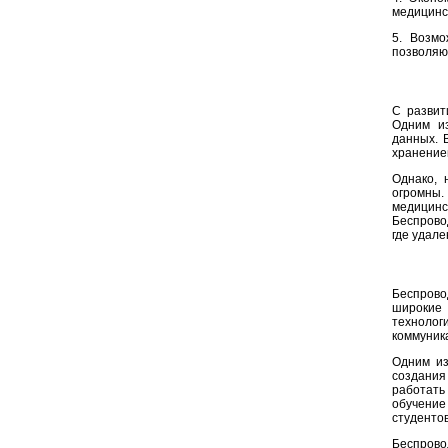
медицинс
5. Возмо
позволяю
С развит
Одним из
данных. 
хранение
Однако, 
огромны.
медицинс
Беспрово
где удале
Беспров
широкие 
техноло
коммуник
Одним из
создания
работать
обучение
студентов
Беспров