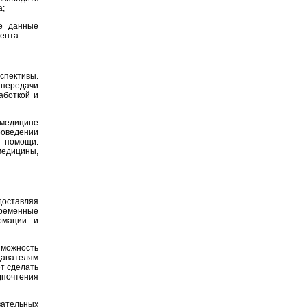
а;
ые данные
ента.
спективы.
передачи
аботкой и
 медицине
роведении
й помощи.
медицины,
оставляя
временные
рмации и
зможность
давателям
т сделать
почтения
ательных