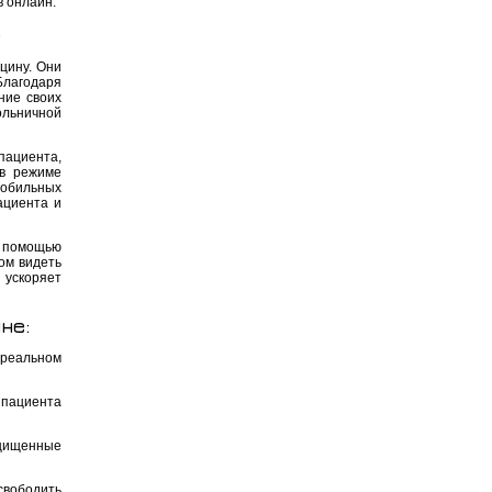
в онлайн.
е
цину. Они
Благодаря
ние своих
ольничной
пациента,
 в режиме
обильных
ациента и
с помощью
ом видеть
ускоряет
не:
 реальном
 пациента
ащищенные
свободить