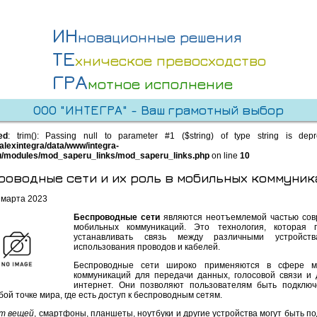
ИН
новационные решения
ТЕ
хническое превосходство
ГРА
мотное исполнение
ООО "ИНТЕГРА" - Ваш грамотный выбор
ed
: trim(): Passing null to parameter #1 ($string) of type string is dep
alexintegra/data/www/integra-
u/modules/mod_saperu_links/mod_saperu_links.php
on line
10
роводные сети и их роль в мобильных коммуник
 марта 2023
Беспроводные сети
являются неотъемлемой частью со
мобильных коммуникаций. Это технология, которая п
устанавливать связь между различными устройст
использования проводов и кабелей.
Беспроводные сети широко применяются в сфере м
коммуникаций для передачи данных, голосовой связи и 
интернет. Они позволяют пользователям быть подклю
бой точке мира, где есть доступ к беспроводным сетям.
т вещей
, смартфоны, планшеты, ноутбуки и другие устройства могут быть п