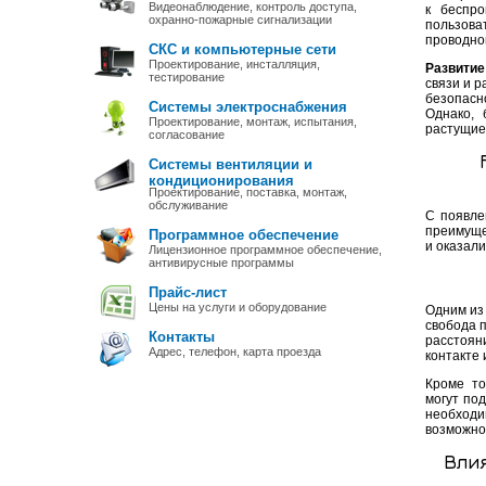
Видеонаблюдение, контроль доступа,
к беспр
охранно-пожарные сигнализации
пользова
проводно
СКС и компьютерные сети
Проектирование, инсталляция,
Развити
тестирование
связи и р
безопасн
Системы электроснабжения
Однако, 
Проектирование, монтаж, испытания,
растущие
согласование
Системы вентиляции и
кондиционирования
Проектирование, поставка, монтаж,
обслуживание
С появле
преимуще
Программное обеспечение
и оказал
Лицензионное программное обеспечение,
антивирусные программы
Прайс-лист
Цены на услуги и оборудование
Одним из
свобода 
Контакты
расстоян
Адрес, телефон, карта проезда
контакте
Кроме то
могут под
необходи
возможнос
Вли