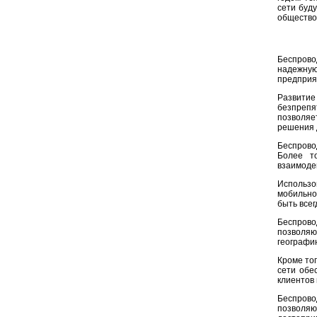
сети буд
общество
Беспрово
надежную
предприя
Развити
безпрепя
позволяе
решения 
Беспрово
Более т
взаимоде
Использо
мобильнос
быть всег
Беспрово
позволяю
географи
Кроме тог
сети обе
клиентов
Беспрово
позволяю