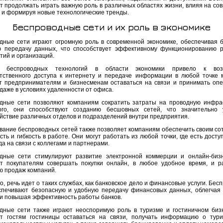
ут продолжать играть важную роль в различных областях жизни, влияя на со
 и формируя новые технологические тренды.
Беспроводные сети и их роль в экономике
дные сети играют огромную роль в современной экономике, обеспечивая 
 передачу данных, что способствует эффективному функционированию 
тий и организаций.
е беспроводных технологий в области экономики привело к воз
тственного доступа к интернету и передаче информации в любой точке 
т предпринимателям и бизнесменам оставаться на связи и принимать оп
даже в условиях удаленности от офиса.
дные сети позволяют компаниям сократить затраты на проводную инфрас
ого, они способствуют созданию бесшовных сетей, что значительно 
йствие различных отделов и подразделений внутри предприятия.
вание беспроводных сетей также позволяет компаниям обеспечить своим со
ть и гибкость в работе. Они могут работать из любой точки, где есть доступ
да на связи с коллегами и партнерами.
дные сети стимулируют развитие электронной коммерции и онлайн-биз
т покупателям совершать покупки онлайн, в любое удобное время, и 
ю продаж компаний.
о, речь идет о таких службах, как банковское дело и финансовые услуги. Бе
спечивают безопасную и удобную передачу финансовых данных, облегчая
 и повышая эффективность работы банков.
дные сети также играют неоспоримую роль в туризме и гостиничном биз
т гостям гостиницы оставаться на связи, получать информацию о тури