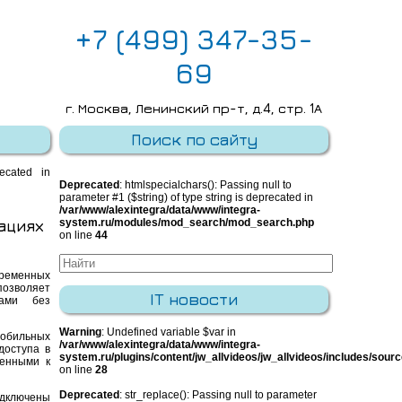
+7 (499) 347-35-
69
г. Москва, Ленинский пр-т, д.4, стр. 1А
E-mail:
info@integra-system.ru
Поиск по сайту
recated in
Deprecated
: htmlspecialchars(): Passing null to
parameter #1 ($string) of type string is deprecated in
/var/www/alexintegra/data/www/integra-
ациях
system.ru/modules/mod_search/mod_search.php
on line
44
временных
озволяет
IT новости
вами без
Warning
: Undefined variable $var in
обильных
/var/www/alexintegra/data/www/integra-
доступа в
system.ru/plugins/content/jw_allvideos/jw_allvideos/includes/sour
ченными к
on line
28
Deprecated
: str_replace(): Passing null to parameter
одключены