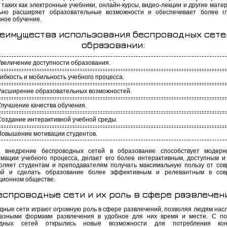
 таких как электронные учебники, онлайн-курсы, видео-лекции и другие мате
ьно расширяет образовательные возможности и обеспечивает более г
ное обучение.
еимущества использования беспроводных сете
образовании:
Увеличение доступности образования.
Гибкость и мобильность учебного процесса.
Расширение образовательных возможностей.
Улучшение качества обучения.
Создание интерактивной учебной среды.
Повышение мотивации студентов.
, внедрение беспроводных сетей в образование способствует модерн
мации учебного процесса, делает его более интерактивным, доступным и
оляет студентам и преподавателям получать максимальную пользу от со
гий и сделать образование более эффективным и релевантным в сов
ионном обществе.
еспроводные сети и их роль в сфере развлечен
дные сети играют огромную роль в сфере развлечений, позволяя людям нас
азными формами развлечения в удобное для них время и месте. С по
одных сетей открылись новые возможности для потребления ко