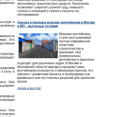
временное
автономных транспортных средств. Технологии
позволяют сократить ручной труд, повысить
точность операций и снизить затраты на
обслуживание.
быструю и
Аренда и продажа морских контейнеров в Москве
различных
и МО – выгодные условия
Морские контейнеры
можности
стали неотъемлемой
мира. Это
частью современной
еративные
логистики,
строительства и
хранения. Они
труктуру.
универсальны,
упрощает
долговечны и идеально
подходят для различных задач. В Москве и
Московской области аренда и продажа таких
трудникам
контейнеров пользуется стабильным спросом, что
 к сети, и
связано с развитием бизнеса и необходимостью
временных или постоянных решений для хранения
грузов.
неса. Они
расширяют
Архив новостей
спроводные
 операции
несе. Они
стических