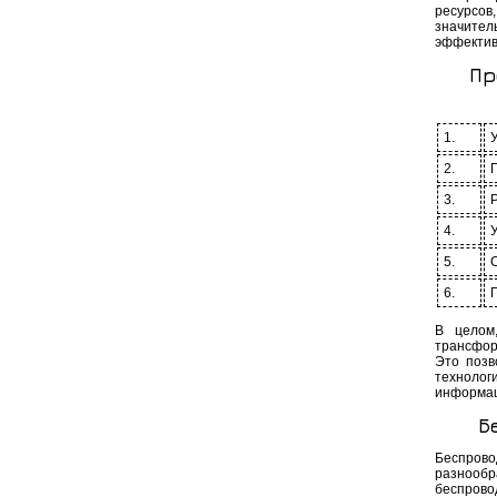
ресурсов,
значител
эффектив
Пр
1.
2.
3.
4.
5.
6.
В целом
трансфор
Это позв
техноло
информац
Б
Беспрово
разнообр
беспров