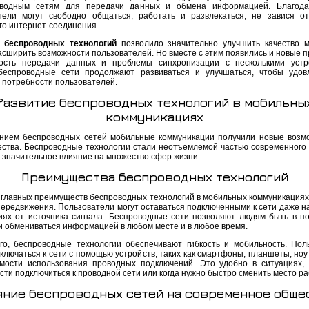
оводным сетям для передачи данных и обмена информацией. Благода
тели могут свободно общаться, работать и развлекаться, не завися о
го интернет-соединения.
е беспроводных технологий
позволило значительно улучшить качество 
асширить возможности пользователей. Но вместе с этим появились и новые п
ость передачи данных и проблемы синхронизации с несколькими устр
беспроводные сети продолжают развиваться и улучшаться, чтобы удов
 потребности пользователей.
Развитие беспроводных технологий в мобильны
коммуникациях
нием беспроводных сетей мобильные коммуникации получили новые возм
ства. Беспроводные технологии стали неотъемлемой частью современного
и значительное влияние на множество сфер жизни.
Преимущества беспроводных технологий
 главных преимуществ беспроводных технологий в мобильных коммуникациях
передвижения. Пользователи могут оставаться подключенными к сети даже н
иях от источника сигнала. Беспроводные сети позволяют людям быть в п
 и обмениваться информацией в любом месте и в любое время.
го, беспроводные технологии обеспечивают гибкость и мобильность. Пол
ключаться к сети с помощью устройств, таких как смартфоны, планшеты, ноу
мости использования проводных подключений. Это удобно в ситуациях, 
ти подключиться к проводной сети или когда нужно быстро сменить место ра
яние беспроводных сетей на современное обще