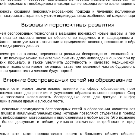
кий персонал от необходимости находиться непосредственно возле пациент
жность создания персонализированного подхода к лечению: полученн
т настраивать терапию с учетом индивидуальных особенностей каждого паци
Вызовы и перспективы развития
ием беспроводных технологий в медицине возникают новые вызовы и пер
 главных вызовов является обеспечение надежности и защищенности 
Важно также учитывать этические и юридические аспекты, связанные с обр
м медицинских данных.
несмотря на вызовы, перспективы развития беспроводных технологий в
 С их помощью можно значительно снизить долю неполадок и ошибок при п
ких процедур, а также увеличить доступность и качество медицинско
дные технологии имеют потенциал стать неотъемлемой частью будущего 
нная диагностика и лечение будут нормой.
Влияние беспроводных сетей на образование
одные сети имеют значительное влияние на сферу образования, пред
возможности для развития и улучшения образовательного процесса. Со
гии позволяют использовать беспроводные сети для доступа к инфо
ации в любое время и в любом месте.
 основных преимуществ беспроводных сетей в образовании является во
 гибких и мобильных учебных сред, которые позволяют студентам и препо
 с информацией, материалами и приложениями в любом месте. Это позволяе
 более доступным и гибким, учитывая различные потребности и пред
.
одные сети также предоставляют доступ к большому объему образов