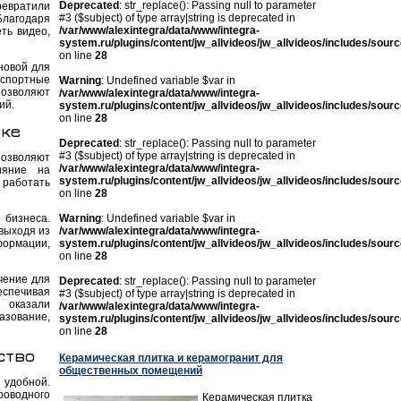
Deprecated
: str_replace(): Passing null to parameter
ревратили
#3 ($subject) of type array|string is deprecated in
лагодаря
/var/www/alexintegra/data/www/integra-
ть видео,
system.ru/plugins/content/jw_allvideos/jw_allvideos/includes/sour
on line
28
новой для
нспортные
Warning
: Undefined variable $var in
позволяют
/var/www/alexintegra/data/www/integra-
ий.
system.ru/plugins/content/jw_allvideos/jw_allvideos/includes/sour
on line
28
ике
Deprecated
: str_replace(): Passing null to parameter
#3 ($subject) of type array|string is deprecated in
озволяют
/var/www/alexintegra/data/www/integra-
ияние на
system.ru/plugins/content/jw_allvideos/jw_allvideos/includes/sour
 работать
on line
28
 бизнеса.
Warning
: Undefined variable $var in
 выходя из
/var/www/alexintegra/data/www/integra-
формации,
system.ru/plugins/content/jw_allvideos/jw_allvideos/includes/sour
on line
28
чение для
Deprecated
: str_replace(): Passing null to parameter
спечивая
#3 ($subject) of type array|string is deprecated in
 оказали
/var/www/alexintegra/data/www/integra-
зование,
system.ru/plugins/content/jw_allvideos/jw_allvideos/includes/sour
on line
28
ство
Керамическая плитка и керамогранит для
общественных помещений
 удобной.
роводного
Керамическая плитка