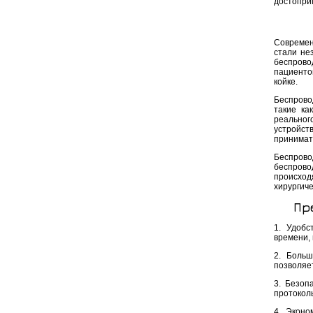
достопри
Современ
стали не
беспрово
пациенто
койке.
Беспрово
такие ка
реальног
устройст
принимат
Беспрово
беспрово
происхо
хирургиче
Пр
1. Удобс
времени, 
2. Больш
позволяе
3. Безоп
протокол
4. Эконо