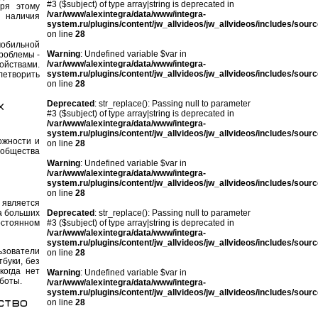
#3 ($subject) of type array|string is deprecated in
ря этому
/var/www/alexintegra/data/www/integra-
т наличия
system.ru/plugins/content/jw_allvideos/jw_allvideos/includes/sour
on line
28
мобильной
Warning
: Undefined variable $var in
роблемы -
/var/www/alexintegra/data/www/integra-
ойствами.
system.ru/plugins/content/jw_allvideos/jw_allvideos/includes/sour
летворить
on line
28
х
Deprecated
: str_replace(): Passing null to parameter
#3 ($subject) of type array|string is deprecated in
/var/www/alexintegra/data/www/integra-
system.ru/plugins/content/jw_allvideos/jw_allvideos/includes/sour
ожности и
on line
28
 общества
Warning
: Undefined variable $var in
/var/www/alexintegra/data/www/integra-
system.ru/plugins/content/jw_allvideos/jw_allvideos/includes/sour
on line
28
 является
а больших
Deprecated
: str_replace(): Passing null to parameter
остоянном
#3 ($subject) of type array|string is deprecated in
/var/www/alexintegra/data/www/integra-
system.ru/plugins/content/jw_allvideos/jw_allvideos/includes/sour
ьзователи
on line
28
тбуки, без
когда нет
Warning
: Undefined variable $var in
боты.
/var/www/alexintegra/data/www/integra-
system.ru/plugins/content/jw_allvideos/jw_allvideos/includes/sour
ство
on line
28