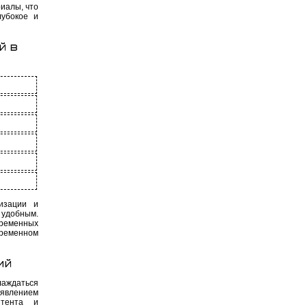
риалы, что
лубокое и
й в
изации и
 удобным.
временных
ременном
ий
лаждаться
явлением
нтента и