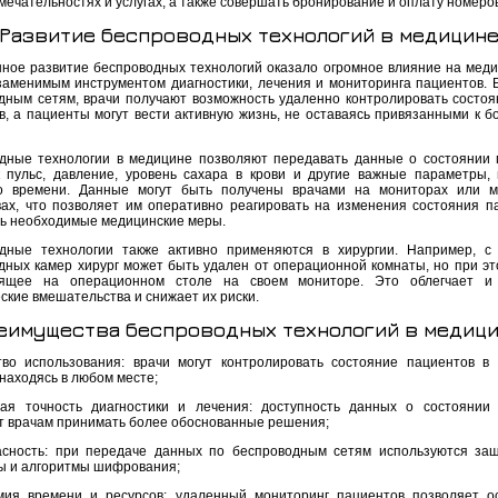
мечательностях и услугах, а также совершать бронирование и оплату номеро
Развитие беспроводных технологий в медицин
ное развитие беспроводных технологий оказало огромное влияние на меди
заменимым инструментом диагностики, лечения и мониторинга пациентов. 
дным сетям, врачи получают возможность удаленно контролировать состоя
в, а пациенты могут вести активную жизнь, не оставаясь привязанными к б
дные технологии в медицине позволяют передавать данные о состоянии 
к пульс, давление, уровень сахара в крови и другие важные параметры,
о времени. Данные могут быть получены врачами на мониторах или м
вах, что позволяет им оперативно реагировать на изменения состояния п
ь необходимые медицинские меры.
дные технологии также активно применяются в хирургии. Например, 
дных камер хирург может быть удален от операционной комнаты, но при эт
дящее на операционном столе на своем мониторе. Это облегчает и 
ские вмешательства и снижает их риски.
еимущества беспроводных технологий в медици
тво использования: врачи могут контролировать состояние пациентов в
находясь в любом месте;
ая точность диагностики и лечения: доступность данных о состоянии
т врачам принимать более обоснованные решения;
асность: при передаче данных по беспроводным сетям используются з
ы и алгоритмы шифрования;
мия времени и ресурсов: удаленный мониторинг пациентов позволяет о