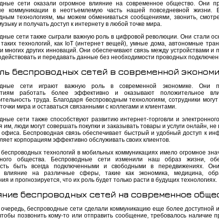
дные сети оказали огромное влияние на современное общество. Они п
ые коммуникации в неотъемлемую часть нашей повседневной жизни. Б
дным технологиям, мы можем обмениваться сообщениями, звонить, смотре
узыку и получать доступ к интернету в любой точке мира.
дные сети также сыграли важную роль в цифровой революции. Они стали ос
 таких технологий, как IoT (интернет вещей), умные дома, автономные тра
 и многих других инноваций. Они обеспечивают связь между устройствами и 
одействовать и передавать данные без необходимости проводных подключен
ль беспроводных сетей в современной эконом
одные сети играют важную роль в современной экономике. Они п
ятиям работать более эффективно и оказывают положительное вл
ительность труда. Благодаря беспроводным технологиям, сотрудники могут
точки мира и оставаться связанными с коллегами и клиентами.
дные сети также способствуют развитию интернет-торговли и электронного
 им, люди могут совершать покупки и заказывать товары и услуги онлайн, не
 офиса. Беспроводная связь обеспечивает быстрый и удобный доступ к ин
оляет корпорациям эффективно обслуживать своих клиентов.
 беспроводных технологий в мобильных коммуникациях имело огромное зна
нного общества. Беспроводные сети изменили наш образ жизни, обе
ость быть всегда подключенными и свободными в передвижениях. Они
 влияние на различные сферы, такие как экономика, медицина, обра
ия и прогнозируется, что их роль будет только расти в будущих технологиях.
яние беспроводных сетей на современное обще
 очередь, беспроводные сети сделали коммуникацию еще более доступной и
чтобы позвонить кому-то или отправить сообщение, требовалось наличие п