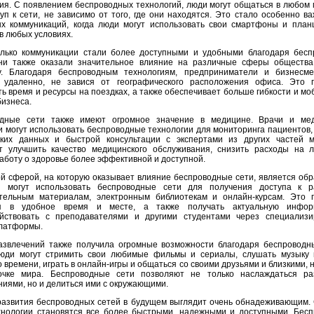
ия. С появлением беспроводных технологий, люди могут общаться в любом м
туп к сети, не зависимо от того, где они находятся. Это стало особенно в
х коммуникаций, когда люди могут использовать свои смартфоны и пла
в любых условиях.
лько коммуникации стали более доступными и удобными благодаря бес
ни также оказали значительное влияние на различные сферы общества
у. Благодаря беспроводным технологиям, предприниматели и бизнесм
 удаленно, не завися от географического расположения офиса. Это 
ь время и ресурсы на поездках, а также обеспечивает больше гибкости и мо
бизнеса.
одные сети также имеют огромное значение в медицине. Врачи и мед
и могут использовать беспроводные технологии для мониторинга пациентов,
ких данных и быстрой консультации с экспертами из других частей 
т улучшить качество медицинского обслуживания, снизить расходы на 
заботу о здоровье более эффективной и доступной.
й сферой, на которую оказывает влияние беспроводные сети, является обр
ы могут использовать беспроводные сети для получения доступа к р
тельным материалам, электронным библиотекам и онлайн-курсам. Это 
ся в удобное время и месте, а также получать актуальную инфо
йствовать с преподавателями и другими студентами через специализ
латформы.
звлечений также получила огромные возможности благодаря беспроводн
юди могут стримить свои любимые фильмы и сериалы, слушать музыку
 времени, играть в онлайн-игры и общаться со своими друзьями и близкими, 
очке мира. Беспроводные сети позволяют не только наслаждаться ра
ниями, но и делиться ими с окружающими.
развития беспроводных сетей в будущем выглядит очень обнадеживающим.
хнологии становятся все более быстрыми, надежными и доступными. Бес