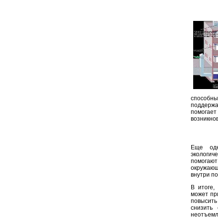
способн
поддержа
помогает
возникно
Еще одн
экологич
помогают 
окружающ
внутри по
В итоге,
может пр
повысить 
снизить
неотъемл