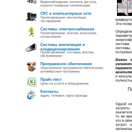
Видеонаблюдение, контроль доступа,
охранно-пожарные сигнализации
СКС и компьютерные сети
Проектирование, инсталляция,
комфортн
тестирование
Это позво
Системы электроснабжения
Определи
Проектирование, монтаж, испытания,
парамет
согласование
энергоэф
система.
Системы вентиляции и
системы, 
кондиционирования
потребно
Проектирование, поставка, монтаж,
обслуживание
Важно п
Программное обеспечение
увлажне
Лицензионное программное обеспечение,
парамет
антивирусные программы
вентиляц
и консул
Прайс-лист
полность
Цены на услуги и оборудование
П
Контакты
Адрес, телефон, карта проезда
Одной из
затраты 
значитель
то же вр
что в сво
затрат 
организа