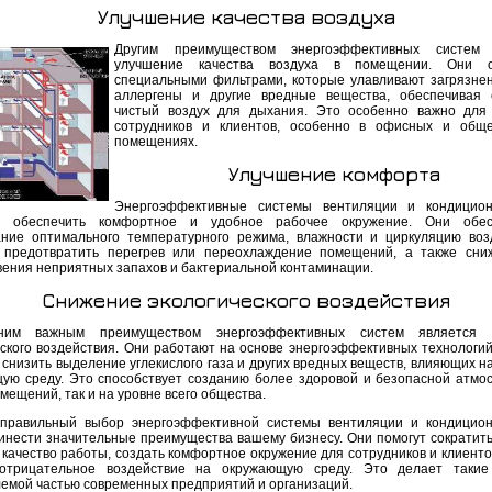
Улучшение качества воздуха
Другим преимуществом энергоэффективных систем 
улучшение качества воздуха в помещении. Они 
специальными фильтрами, которые улавливают загрязнен
аллергены и другие вредные вещества, обеспечивая 
чистый воздух для дыхания. Это особенно важно для
сотрудников и клиентов, особенно в офисных и обще
помещениях.
Улучшение комфорта
Энергоэффективные системы вентиляции и кондицион
ы обеспечить комфортное и удобное рабочее окружение. Они обес
ние оптимального температурного режима, влажности и циркуляцию воз
 предотвратить перегрев или переохлаждение помещений, а также сни
вения неприятных запахов и бактериальной контаминации.
Снижение экологического воздействия
им важным преимуществом энергоэффективных систем является 
еского воздействия. Они работают на основе энергоэффективных технологий
снизить выделение углекислого газа и других вредных веществ, влияющих на
ую среду. Это способствует созданию более здоровой и безопасной атмо
мещений, так и на уровне всего общества.
 правильный выбор энергоэффективной системы вентиляции и кондицио
инести значительные преимущества вашему бизнесу. Они помогут сократить
качество работы, создать комфортное окружение для сотрудников и клиентов
 отрицательное воздействие на окружающую среду. Это делает такие
емой частью современных предприятий и организаций.