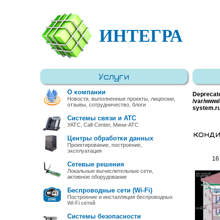
ИНТЕГРА
Услуги
О компании
Deprecat
Новости, выполненные проекты, лицензии,
/var/www/
отзывы, сотрудничество, блоги
system.r
Системы связи и АТС
УАТС, Call-Center, Мини-АТС
конди
Центры обработки данных
Проектирование, построение,
эксплуатация
16
Сетевые решения
Локальные вычислительные сети,
активное оборудование
Беспроводные сети (Wi-Fi)
Построение и инсталляция беспроводных
Wi-Fi сетей
Системы безопасности