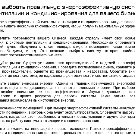
 выбрать правильную энергоэффективную сист
нтиляции и кондиционирования для вашего бизн
ре энергоэффективной системы вентиляции и кондиционирования для вашег
учитывать несколько ключевых факторов, чтобы получить максимальную эффе
ию.
елите потребности вашего бизнеса. Каждая отрасль имеет свои особ
ия к системе вентиляции и кондиционирования. Необходимо определить
й нужно обслуживать, какая площадь каждого помещения, какие темп
 необходимы, и т.д. Это позволит выбрать систему, которая наибол
твует потребностям вашего бизнеса.
дуйте рынок. Существует множество производителей и моделей энергоэф
ентиляции и кондиционирования. Проведите исследование рынка, сравните 
 производителей, оцените их преимущества и недостатки. Обратите вн
фективность системы, ее надежность, долговечность и соответствие стандар
вьте задачу экономии энергии. Одним из главных преимуществ энергоэф
ентиляции и кондиционирования является экономия энергии. При выбор
 особое внимание ее энергоэффективности. Изучите данные о пот
энергии и других ресурсов для работы системы. Также учтите воз
вания возобновляемых источников энергии.
е особенности помещений. При выборе энергоэффективной системы необходи
сти помещений, в которых она будет эксплуатироваться. Определите высоту 
окон, наружных стен, особенности климатических условий и другие факторы
иять на работу системы вентиляции и кондиционирования.
ите внимание на инновации и новые технологии. Рынок энергоэффективн
ии и кондиционирования постоянно развивается, в нем появляются новые т