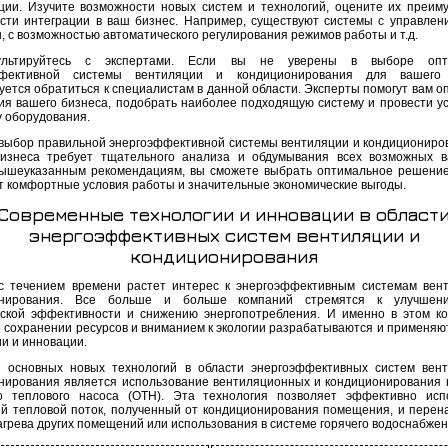
ции. Изучите возможности новых систем и технологий, оцените их преим
сти интеграции в ваш бизнес. Например, существуют системы с управлен
, с возможностью автоматического регулирования режимов работы и т.д.
ультируйтесь с экспертами. Если вы не уверены в выборе опт
ффективной системы вентиляции и кондиционирования для вашего 
уется обратиться к специалистам в данной области. Эксперты помогут вам о
ия вашего бизнеса, подобрать наиболее подходящую систему и провести ус
у оборудования.
 выбор правильной энергоэффективной системы вентиляции и кондициониро
изнеса требует тщательного анализа и обдумывания всех возможных в
ышеуказанным рекомендациям, вы сможете выбрать оптимальное решение
т комфортные условия работы и значительные экономические выгоды.
Современные технологии и инновации в област
энергоэффективных систем вентиляции и
кондиционирования
с течением времени растет интерес к энергоэффективным системам вен
онирования. Все больше и больше компаний стремятся к улучшен
еской эффективности и снижению энергопотребления. И именно в этом ко
о сохранении ресурсов и вниманием к экологии разрабатываются и применяю
и и инновации.
 основных новых технологий в области энергоэффективных систем вен
нирования является использование вентиляционных и кондиционирования 
о теплового насоса (ОТН). Эта технология позволяет эффективно исп
й тепловой поток, полученный от кондиционирования помещения, и перен
агрева других помещений или использования в системе горячего водоснабжен