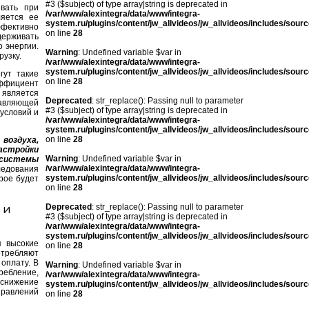
#3 ($subject) of type array|string is deprecated in
вать при
/var/www/alexintegra/data/www/integra-
ляется ее
system.ru/plugins/content/jw_allvideos/jw_allvideos/includes/sour
фективно
on line
28
держивать
 энергии.
Warning
: Undefined variable $var in
рузку.
/var/www/alexintegra/data/www/integra-
system.ru/plugins/content/jw_allvideos/jw_allvideos/includes/sour
гут такие
on line
28
ффициент
 является
Deprecated
: str_replace(): Passing null to parameter
авляющей
#3 ($subject) of type array|string is deprecated in
условий и
/var/www/alexintegra/data/www/integra-
system.ru/plugins/content/jw_allvideos/jw_allvideos/includes/sour
on line
28
воздуха,
астройки
Warning
: Undefined variable $var in
 системы
/var/www/alexintegra/data/www/integra-
ледования
system.ru/plugins/content/jw_allvideos/jw_allvideos/includes/sour
рое будет
on line
28
 и
Deprecated
: str_replace(): Passing null to parameter
#3 ($subject) of type array|string is deprecated in
/var/www/alexintegra/data/www/integra-
system.ru/plugins/content/jw_allvideos/jw_allvideos/includes/sour
я высокие
on line
28
отребляют
оплату. В
Warning
: Undefined variable $var in
ребление,
/var/www/alexintegra/data/www/integra-
к снижение
system.ru/plugins/content/jw_allvideos/jw_allvideos/includes/sour
равлений
on line
28