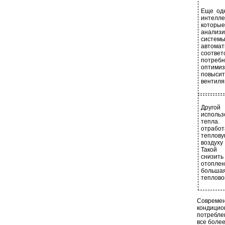
Еще од
интелл
котор
анали
систем
автомат
соотве
потребн
оптими
повыси
вентиля
Другой
использ
тепла
отрабо
теплову
воздуху
Такой 
снизи
отоплен
больш
теплово
Современ
кондицио
потребле
все боле