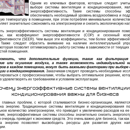
Одним из ключевых факторов, которые следует учиты
выборе системы вентиляции и кондиционирования, яв
энергоэффективность. Такие системы способны эф
обеспечивать необходимый уровень воздухообмена и под
ую температуру в помещении, при этом потребляя минимальное количество
ляет значительно сэкономить на электроэнергии и снизить экологическую наг
ть энергоэффективность системы вентиляции и кондиционирования помо
ры, как коэффициент энергоэффективности (COP) и сезонный коэ
фективности (SEER). Чем выше эти коэффициенты, тем более эффективной
 Также следует обратить внимание на наличие интеллектуальной упр
которая позволит оптимизировать работу системы в зависимости от текущих 
стей помещения.
омнить, что дополнительные функции, такие как фильтрация 
ние или осушение воздуха, а также возможность индивидуальной н
ров в каждом помещении, могут быть важными факторами при выборе
ии и кондиционирования.
Заказчикам следует проводить необходимые исс
ьтироваться с профессионалами, чтобы выбрать оптимальное решение, кото
ю удовлетворять их требованиям и условиям эксплуатации.
очему энергоэффективные системы вентиляции
кондиционирования важны для бизнеса
 главных проблем, с которой сталкиваются бизнес-организации, являютс
на энергию. Традиционные системы вентиляции и кондиционирования п
ное количество электроэнергии, что приводит к увеличению расходов на ее 
емя, энергоэффективные системы способны значительно снизить энергопот
ю очередь приводит к экономии средств. Это очень важно для бизнеса, так ка
на энергию позволяет высвободить ресурсы для развития других нап
ции.