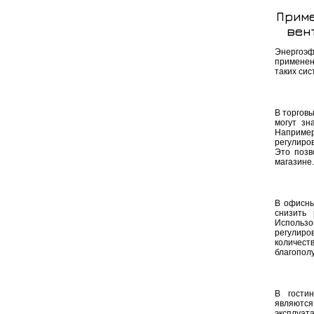
Приме
вен
Энергоэ
применен
таких сис
В торгов
могут зн
Наприме
регулиро
Это позв
магазине.
В офисны
снизить
Использ
регулиро
количест
благополу
В гости
являютс
эксплуа