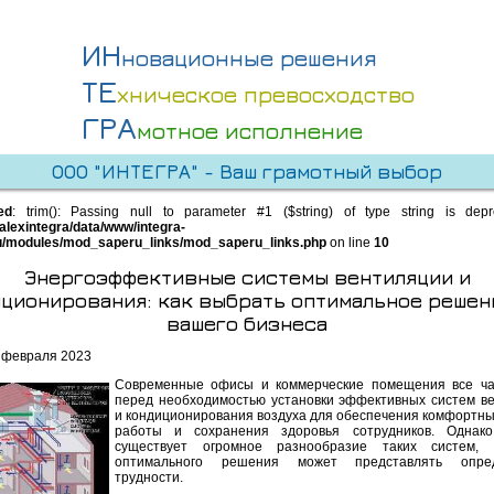
ИН
новационные решения
ТЕ
хническое превосходство
ГРА
мотное исполнение
ООО "ИНТЕГРА" - Ваш грамотный выбор
ed
: trim(): Passing null to parameter #1 ($string) of type string is dep
alexintegra/data/www/integra-
u/modules/mod_saperu_links/mod_saperu_links.php
on line
10
Энергоэффективные системы вентиляции и
ционирования: как выбрать оптимальное решен
вашего бизнеса
 февраля 2023
Современные офисы и коммерческие помещения все ча
перед необходимостью установки эффективных систем в
и кондиционирования воздуха для обеспечения комфортны
работы и сохранения здоровья сотрудников. Однак
существует огромное разнообразие таких систем,
оптимального решения может представлять опре
трудности.