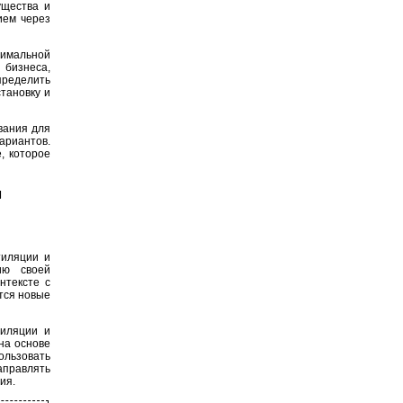
ущества и
ием через
имальной
бизнеса,
пределить
тановку и
вания для
ариантов.
, которое
и
тиляции и
ию своей
нтексте с
тся новые
тиляции и
на основе
ользовать
аправлять
ия.