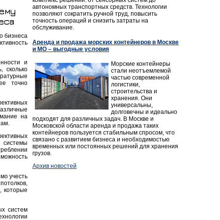
автономных транспортных средств. Технологии
ему
позволяют сократить ручной труд, повысить
еса
точность операций и снизить затраты на
обслуживание.
о бизнеса
Аренда и продажа морских контейнеров в Москве
ктивность
и МО – выгодные условия
енности и
Морские контейнеры
, сколько
стали неотъемлемой
ературные
частью современной
ее точно
логистики,
строительства и
хранения. Они
фективных
универсальны,
различные
долговечны и идеально
имание на
подходят для различных задач. В Москве и
там.
Московской области аренда и продажа таких
контейнеров пользуется стабильным спросом, что
фективных
связано с развитием бизнеса и необходимостью
е системы
временных или постоянных решений для хранения
реблении
грузов.
можность
Архив новостей
мо учесть
потолков,
, которые
ых систем
ехнологии