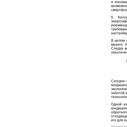
и иннова
возможно
смартфон
6. Конс
энергоэ
рекоменд
требован
настройк
В целом,
вашего б
Следуя в
обеспечи
Сегодня 
кондици
экологич
заботой 
технологи
Одной из
кондицио
обратног
отходящи
его для н