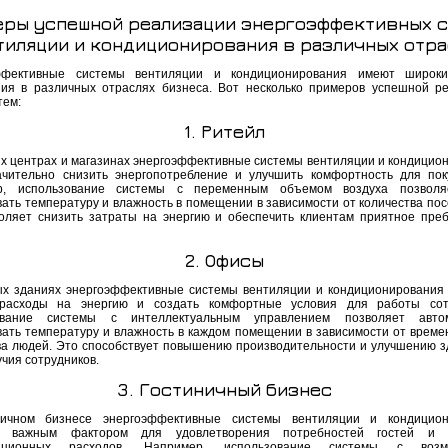
ры успешной реализации энергоэффективных 
тиляции и кондиционирования в различных отра
ффективные системы вентиляции и кондиционирования имеют широки
ия в различных отраслях бизнеса. Вот несколько примеров успешной р
тем:
1. Ритейл
ых центрах и магазинах энергоэффективные системы вентиляции и кондицио
ачительно снизить энергопотребление и улучшить комфортность для пок
р, использование системы с переменным объемом воздуха позволя
вать температуру и влажность в помещении в зависимости от количества пос
оляет снизить затраты на энергию и обеспечить клиентам приятное пре
2. Офисы
х зданиях энергоэффективные системы вентиляции и кондиционирования
 расходы на энергию и создать комфортные условия для работы сотр
ование системы с интеллектуальным управлением позволяет автом
вать температуру и влажность в каждом помещении в зависимости от времен
ва людей. Это способствует повышению производительности и улучшению з
чия сотрудников.
3. Гостиничный бизнес
ничном бизнесе энергоэффективные системы вентиляции и кондицион
я важным фактором для удовлетворения потребностей гостей и 
тационных расходов. Например, использование системы с возм