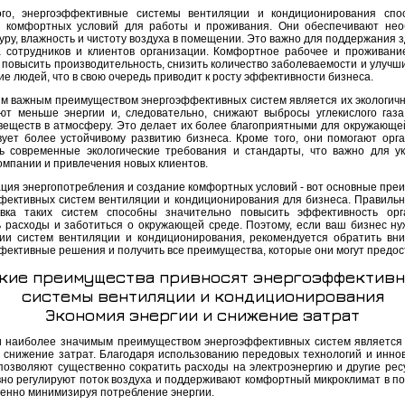
го, энергоэффективные системы вентиляции и кондиционирования спо
 комфортных условий для работы и проживания. Они обеспечивают не
ру, влажность и чистоту воздуха в помещении. Это важно для поддержания з
 сотрудников и клиентов организации. Комфортное рабочее и проживани
 повысить производительность, снизить количество заболеваемости и улучш
е людей, что в свою очередь приводит к росту эффективности бизнеса.
м важным преимуществом энергоэффективных систем является их экологичн
ют меньше энергии и, следовательно, снижают выбросы углекислого газа
веществ в атмосферу. Это делает их более благоприятными для окружающе
вует более устойчивому развитию бизнеса. Кроме того, они помогают орг
ь современные экологические требования и стандарты, что важно для у
омпании и привлечения новых клиентов.
ция энергопотребления и создание комфортных условий - вот основные пре
фективных систем вентиляции и кондиционирования для бизнеса. Правиль
вка таких систем способны значительно повысить эффективность орг
ь расходы и заботиться о окружающей среде. Поэтому, если ваш бизнес ну
ии систем вентиляции и кондиционирования, рекомендуется обратить вн
фективные решения и получить все преимущества, которые они могут предос
кие преимущества привносят энергоэффектив
системы вентиляции и кондиционирования
Экономия энергии и снижение затрат
 наиболее значимым преимуществом энергоэффективных систем является
и снижение затрат. Благодаря использованию передовых технологий и иннов
позволяют существенно сократить расходы на электроэнергию и другие рес
но регулируют поток воздуха и поддерживают комфортный микроклимат в п
енно минимизируя потребление энергии.