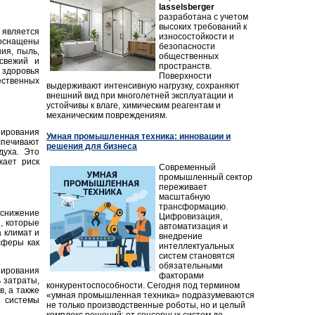
lasselsberger
разработана с учетом
высоких требований к
является
износостойкости и
оснащены
безопасности
ия, пыль,
общественных
свежий и
пространств.
 здоровья
Поверхности
ственных
выдерживают интенсивную нагрузку, сохраняют
внешний вид при многолетней эксплуатации и
устойчивы к влаге, химическим реагентам и
механическим повреждениям.
ирования
Умная промышленная техника: инновации и
печивают
решения для бизнеса
духа. Это
жает риск
Современный
промышленный сектор
переживает
масштабную
трансформацию.
снижение
Цифровизация,
, которые
автоматизация и
 климат и
внедрение
сферы как
интеллектуальных
систем становятся
обязательными
нирования
факторами
 затраты,
конкурентоспособности. Сегодня под термином
, а также
«умная промышленная техника» подразумеваются
 системы
не только производственные роботы, но и целый
комплекс решений: от сенсорных систем до