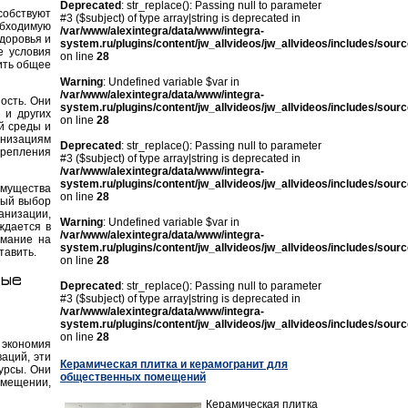
Deprecated
: str_replace(): Passing null to parameter
собствуют
#3 ($subject) of type array|string is deprecated in
обходимую
/var/www/alexintegra/data/www/integra-
доровья и
system.ru/plugins/content/jw_allvideos/jw_allvideos/includes/sour
е условия
on line
28
ить общее
Warning
: Undefined variable $var in
/var/www/alexintegra/data/www/integra-
ость. Они
system.ru/plugins/content/jw_allvideos/jw_allvideos/includes/sour
 и других
on line
28
й среды и
анизациям
Deprecated
: str_replace(): Passing null to parameter
крепления
#3 ($subject) of type array|string is deprecated in
/var/www/alexintegra/data/www/integra-
system.ru/plugins/content/jw_allvideos/jw_allvideos/includes/sour
имущества
on line
28
ный выбор
анизации,
Warning
: Undefined variable $var in
ждается в
/var/www/alexintegra/data/www/integra-
имание на
system.ru/plugins/content/jw_allvideos/jw_allvideos/includes/sour
тавить.
on line
28
ные
Deprecated
: str_replace(): Passing null to parameter
#3 ($subject) of type array|string is deprecated in
/var/www/alexintegra/data/www/integra-
system.ru/plugins/content/jw_allvideos/jw_allvideos/includes/sour
on line
28
 экономия
аций, эти
Керамическая плитка и керамогранит для
урсы. Они
общественных помещений
омещении,
Керамическая плитка