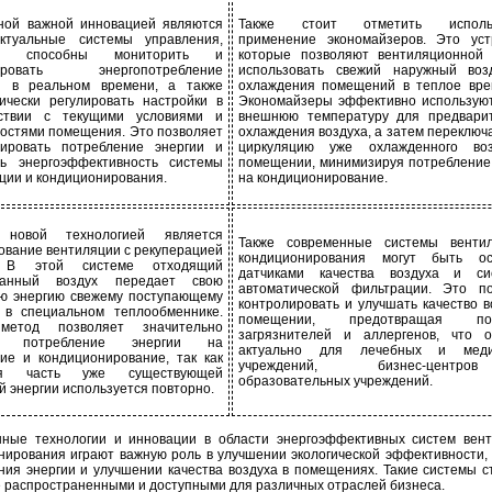
ной важной инновацией являются
Также стоит отметить использ
ектуальные системы управления,
применение экономайзеров. Это уст
ые способны мониторить и
которые позволяют вентиляционной 
зировать энергопотребление
использовать свежий наружный воз
ы в реальном времени, а также
охлаждения помещений в теплое вре
ически регулировать настройки в
Экономайзеры эффективно использую
тствии с текущими условиями и
внешнюю температуру для предварит
остями помещения. Это позволяет
охлаждения воздуха, а затем переключ
зировать потребление энергии и
циркуляцию уже охлажденного во
ть энергоэффективность системы
помещении, минимизируя потребление
ции и кондиционирования.
на кондиционирование.
 новой технологией является
Также современные системы венти
ование вентиляции с рекуперацией
кондиционирования могут быть о
. В этой системе отходящий
датчиками качества воздуха и си
танный воздух передает свою
автоматической фильтрации. Это по
ю энергию свежему поступающему
контролировать и улучшать качество в
 в специальном теплообменнике.
помещении, предотвращая поя
метод позволяет значительно
загрязнителей и аллергенов, что о
ть потребление энергии на
актуально для лечебных и меди
ие и кондиционирование, так как
учреждений, бизнес-цент
ая часть уже существующей
образовательных учреждений.
й энергии используется повторно.
ные технологии и инновации в области энергоэффективных систем вен
нирования играют важную роль в улучшении экологической эффективности,
ния энергии и улучшении качества воздуха в помещениях. Такие системы с
е распространенными и доступными для различных отраслей бизнеса.