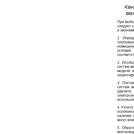
Как
ве
При выбо
следует 
и эконом
1. Опред
требован
помещени
условия
соответс
2. Иссле
систем в
модели и
энергоэф
3. Поста
систем в
уделите
электро
использо
4. Учтит
особенно
наличие 
могут вл
5. Обрат
вентиляц