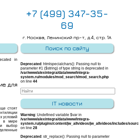
+7 (499) 347-35-
69
г. Москва, Ленинский пр-т, д.4, стр. 1А
E-mail:
info@integra-system.ru
Поиск по сайту
recated in
Deprecated
: htmlspecialchars(): Passing null to
parameter #1 ($string) of type string is deprecated in
/var/www/alexintegra/data/www/integra-
system.ru/modules/mod_search/mod_search.php
on line
44
ие для
IT новости
ще стоят
ентиляции
Warning
: Undefined variable $var in
х условий
/var/www/alexintegra/data/www/integra-
о в мире
system.ru/plugins/content/jw_allvideos/jw_allvideos/includes/sour
 и выбор
on line
28
деленные
Deprecated
: str_replace(): Passing null to parameter