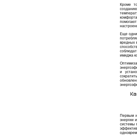
Кроме то
созданию
температу
комфорта
помогают
настроени
Еще одни
потребля
вредных 
способст
соблюдат
имиджа к
Оптимиза
энергоэф
и устано
сократит
обновлен
энергоэф
Ка
Первым и
энергии 
системы 
эффектив
одноврем