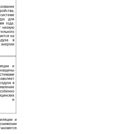
ование
ройства,
системе
дух для
мя года.
т низкую
ельного
аются на
здуха в
 энергии
ляции и
снащены
стемами
зволяет
оздуха в
вление
собенно
цинских
ров и
тиляции и
 снижении
тановятся