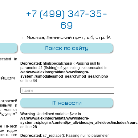
+7 (499) 347-35-
69
г. Москва, Ленинский пр-т, д.4, стр. 1А
E-mail:
info@integra-system.ru
Поиск по сайту
recated in
Deprecated
: htmlspecialchars(): Passing null to
parameter #1 ($string) of type string is deprecated in
/var/www/alexintegra/data/www/integra-
айшем
system.ru/modules/mod_search/mod_search.php
on line
44
отраслей
IT новости
новыми и
ые меняют
 будущем?
Warning
: Undefined variable $var in
/var/www/alexintegra/data/www/integra-
system.ru/plugins/content/jw_allvideos/jw_allvideos/includes/sour
е Hi-Tech
on line
28
дым годом
лнять все
Deprecated
: str_replace(): Passing null to parameter