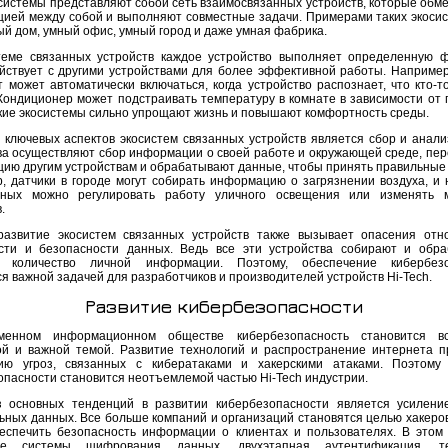
осистемы представляют собой сеть взаимосвязанных устройств, которые обм
ией между собой и выполняют совместные задачи. Примерами таких экосис
ый дом, умный офис, умный город и даже умная фабрика.
теме связанных устройств каждое устройство выполняет определенную 
йствует с другими устройствами для более эффективной работы. Например
т может автоматически включаться, когда устройство распознает, что кто-т
 Кондиционер может подстраивать температуру в комнате в зависимости от 
акие экосистемы сильно упрощают жизнь и повышают комфортность среды.
 ключевых аспектов экосистем связанных устройств является сбор и анали
ва осуществляют сбор информации о своей работе и окружающей среде, пер
ию другим устройствам и обрабатывают данные, чтобы принять правильные
, датчики в городе могут собирать информацию о загрязнении воздуха, и 
нных можно регулировать работу уличного освещения или изменять 
.
развитие экосистем связанных устройств также вызывает опасения отн
сти и безопасности данных. Ведь все эти устройства собирают и обр
е количество личной информации. Поэтому, обеспечение кибербезо
я важной задачей для разработчиков и производителей устройств Hi-Tech.
Развитие кибербезопасности
менном информационном обществе кибербезопасность становится в
ой и важной темой. Развитие технологий и распространение интернета п
ию угроз, связанных с кибератаками и хакерскими атаками. Поэтому
опасности становится неотъемлемой частью Hi-Tech индустрии.
 основных тенденций в развитии кибербезопасности является усилен
ьных данных. Все больше компаний и организаций становятся целью хакеров
еспечить безопасность информации о клиентах и пользователях. В этом
ые системы шифрования данных, двухэтапная аутентификация, те