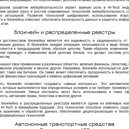
вания информации, что обеспечивает дополнительный уровень безопасности
разом, развитие кибербезопасности играет важную роль в Hi-Tech инд
ем уровня угроз и ростом современных технологий, кибербезопасность с
е актуальной. Развитие технологий шифрования, использование искус
та и блокчейна помогают обеспечить безопасность данных и защитить инфо
 атак.
Блокчейн и распределенные реестры
 достоинством блокчейна является его надежность и защищенность от
кации данных. В блокчейне каждая операция записывается в виде блока
пляется к предыдущему блоку, образуя цепочку. Таким образом, изменение
оке приведет к изменению всей цепочки блоков, что делает систему уст
еству.
нашел свое применение в различных областях, включая финансы, логистику, 
твенное управление и многое другое. Например, блокчейн используется для
лют, таких как Биткоин. Он также может обеспечить прозрачность и безопас
ии финансовых транзакций и обмене цифровыми активами.
го, блокчейн позволяет создавать «умные контракты». Это автоматиз
ы, которые выполняются при определенных условиях и не требуют промежут
го исполнения. Умные контракты могут быть использованы в таких сф
сть, авторские права, логистика и многое другое.
 блокчейна и распределенных реестров является одним из ключевых на
 Hi-Tech в ближайшем будущем. Эта технология способна изменить сущ
к хранению и обработке данных, обеспечивая децентрализацию и безоп
формационных технологий.
Автономные транспортные средства