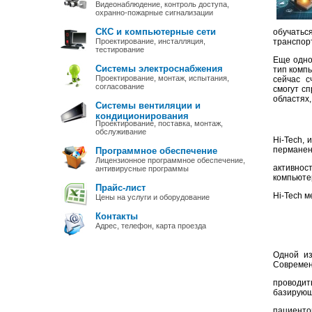
Видеонаблюдение, контроль доступа,
охранно-пожарные сигнализации
СКС и компьютерные сети
обучатьс
Проектирование, инсталляция,
транспорт
тестирование
Еще одно
Системы электроснабжения
тип компь
Проектирование, монтаж, испытания,
сейчас с
согласование
смогут с
областях,
Системы вентиляции и
кондиционирования
Проектирование, поставка, монтаж,
обслуживание
Hi-Tech, 
перманен
Программное обеспечение
Лицензионное программное обеспечение,
активнос
антивирусные программы
компьюте
Прайс-лист
Hi-Tech м
Цены на услуги и оборудование
Контакты
Адрес, телефон, карта проезда
Одной из
Современ
проводит
базирующ
пациенто