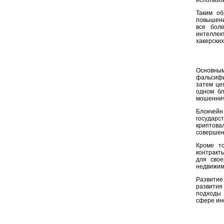
использо
Таким об
повышени
все боле
интеллек
хакерских
Основным
фальсифи
затем це
одном бл
мошеннич
Блокчейн 
государс
криптова
совершен
Кроме то
контракт
для свое
недвижимо
Развитие
развития
подходы 
сфере ин