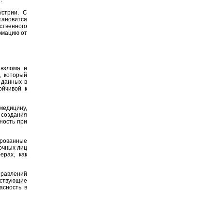
.
устрии. С
тановится
ственного
рмацию от
 взлома и
, который
 данных в
ойчивой к
медицину,
 создания
ность при
ированные
очных лиц
ерах, как
правлений
ествующие
асность в