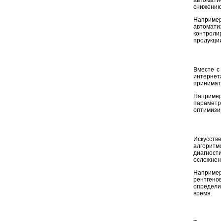
автомати
снижению
Например
автомати
контроли
продукции
Вместе с
интернет
принимат
Например
параметр
оптимизи
Искусст
алгоритм
диагност
осложнен
Например
рентгено
определи
время.