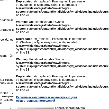
Deprecated
: str_replace(): Passing null to parameter
#3 ($subject) of type array|string is deprecated in
/var/www/alexintegra/data/www/integra-
system.ru/plugins/content/jw_allvideos/jw_allvideos/includes/sour
on line
28
спилотные
Warning
: Undefined variable $var in
/var/www/alexintegra/data/www/integra-
system.ru/plugins/content/jw_allvideos/jw_allvideos/includes/sour
ываться с
on line
28
Deprecated
: str_replace(): Passing null to parameter
 ее более
#3 ($subject) of type array|string is deprecated in
/var/www/alexintegra/data/www/integra-
system.ru/plugins/content/jw_allvideos/jw_allvideos/includes/sour
on line
28
жизни. Он
Warning
: Undefined variable $var in
/var/www/alexintegra/data/www/integra-
system.ru/plugins/content/jw_allvideos/jw_allvideos/includes/sour
on line
28
Deprecated
: str_replace(): Passing null to parameter
рах жизни
#3 ($subject) of type array|string is deprecated in
привычные
/var/www/alexintegra/data/www/integra-
system.ru/plugins/content/jw_allvideos/jw_allvideos/includes/sour
on line
28
еллект и
, которые
Керамическая плитка и керамогранит для
ительное
общественных помещений
и.
Керамическая плитка