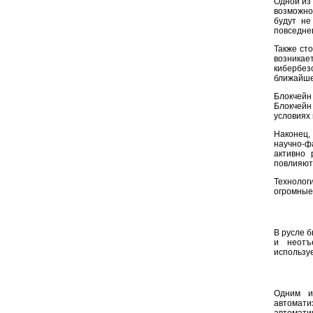
Одной из 
возможно
будут не
повседне
Также ст
возникае
кибербез
ближайше
Блокчейн
Блокчейн
условиях
Наконец,
научно-ф
активно 
повлияют
Технолог
огромные
В русле б
и неотъ
используе
Одним и
автомат