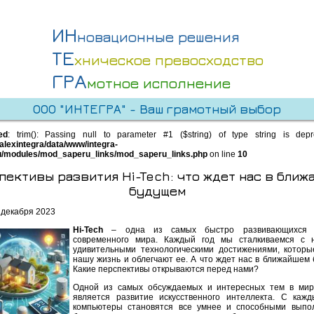
ИН
новационные решения
ТЕ
хническое превосходство
ГРА
мотное исполнение
ООО "ИНТЕГРА" - Ваш грамотный выбор
ed
: trim(): Passing null to parameter #1 ($string) of type string is dep
alexintegra/data/www/integra-
u/modules/mod_saperu_links/mod_saperu_links.php
on line
10
пективы развития Hi-Tech: что ждет нас в ближ
будущем
 декабря 2023
Hi-Tech
– одна из самых быстро развивающихся 
современного мира. Каждый год мы сталкиваемся с 
удивительными технологическими достижениями, котор
нашу жизнь и облегчают ее. А что ждет нас в ближайшем
Какие перспективы открываются перед нами?
Одной из самых обсуждаемых и интересных тем в мир
является развитие искусственного интеллекта. С каж
компьютеры становятся все умнее и способными выпо