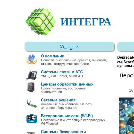
ИНТЕГРА
Услуги
О компании
Deprecat
Новости, выполненные проекты, лицензии,
/var/www/
отзывы, сотрудничество, блоги
system.r
Системы связи и АТС
Перс
УАТС, Call-Center, Мини-АТС
Центры обработки данных
Проектирование, построение,
28
эксплуатация
Сетевые решения
Локальные вычислительные сети,
активное оборудование
Беспроводные сети (Wi-Fi)
Построение и инсталляция беспроводных
Wi-Fi сетей
Системы безопасности