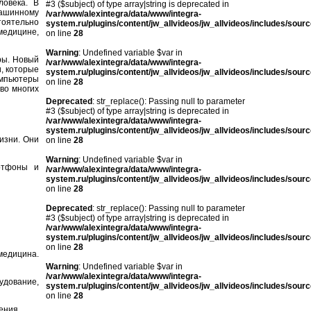
ловека. В
#3 ($subject) of type array|string is deprecated in
ашинному
/var/www/alexintegra/data/www/integra-
оятельно
system.ru/plugins/content/jw_allvideos/jw_allvideos/includes/sour
медицине,
on line
28
Warning
: Undefined variable $var in
ры. Новый
/var/www/alexintegra/data/www/integra-
, которые
system.ru/plugins/content/jw_allvideos/jw_allvideos/includes/sour
омпьютеры
on line
28
во многих
Deprecated
: str_replace(): Passing null to parameter
#3 ($subject) of type array|string is deprecated in
/var/www/alexintegra/data/www/integra-
system.ru/plugins/content/jw_allvideos/jw_allvideos/includes/sour
изни. Они
on line
28
Warning
: Undefined variable $var in
артфоны и
/var/www/alexintegra/data/www/integra-
system.ru/plugins/content/jw_allvideos/jw_allvideos/includes/sour
on line
28
Deprecated
: str_replace(): Passing null to parameter
#3 ($subject) of type array|string is deprecated in
/var/www/alexintegra/data/www/integra-
system.ru/plugins/content/jw_allvideos/jw_allvideos/includes/sour
on line
28
медицина.
Warning
: Undefined variable $var in
/var/www/alexintegra/data/www/integra-
удование,
system.ru/plugins/content/jw_allvideos/jw_allvideos/includes/sour
on line
28
ения.