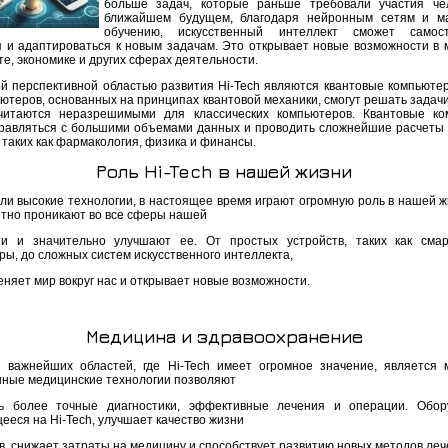
больше задач, которые раньше требовали участия че
ближайшем будущем, благодаря нейронным сетям и м
обучению, искусственный интеллект сможет самост
я и адаптироваться к новым задачам. Это открывает новые возможности в 
е, экономике и других сферах деятельности.
й перспективной областью развития Hi-Tech являются квантовые компьюте
ютеров, основанных на принципах квантовой механики, смогут решать задачи
читаются неразрешимыми для классических компьютеров. Квантовые к
правляться с большими объемами данных и проводить сложнейшие расчеты 
 таких как фармакология, физика и финансы.
Роль Hi-Tech в нашей жизни
или высокие технологии, в настоящее время играют огромную роль в нашей ж
тно проникают во все сферы нашей
ти и значительно улучшают ее. От простых устройств, таких как см
ры, до сложных систем искусственного интеллекта,
еняет мир вокруг нас и открывает новые возможности.
Медицина и здравоохранение
 важнейших областей, где Hi-Tech имеет огромное значение, является 
ные медицинские технологии позволяют
ь более точные диагностики, эффективные лечения и операции. Обор
ееся на Hi-Tech, улучшает качество жизни
в, снижает затраты на медицину и способствует развитию новых методов леч