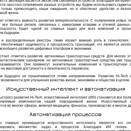
есть эволюция касается экосистем связанных устройств. Благодаря интернет
сти простого сопряжения разных устройств, мы будем использовать гаджеты
 только превосходить наши ожидания, но и обеспечат удобство и безоп
вной жизни.
оит отметить важность развития кибербезопасности. С появлением новых те
т все больше рисков, связанных с хакерскими атаками и утечкой данных.
опасность будет одной из главных задач для всех компаний и орган
м будущем.
 и распределенные реестры также играют важную роль в технологиях 
 обеспечивает надежность и прозрачность транзакций, что является необ
 всеобщего развития цифровых платформ и экономики.
 стоит отметить развитие автономных транспортных средств. Для многих эт
антастическим сценарием, но автономные транспортные средства уже сущ
развиваются. Они привнесут значительные изменения в транспортную 
 на массовую доступность и безопасность перевозок.
ии будущего не ограничиваются этими направлениями. Развитие Hi-Tech 
 возможности для улучшения качества жизни, экономики и общества в целом.
Искусственный интеллект и автоматизация
ыстрого развития Hi-Tech, искусственный интеллект (ИИ) становится все бо
емлемым компонентом нашей повседневной жизни. Искусственный и
тся во многих сферах, включая медицину, финансы, производство и многое др
Автоматизация процессов
з главных преимуществ искусственного интеллекта является его спо
изировать множество задач и процессов. Благодаря ИИ теперь 