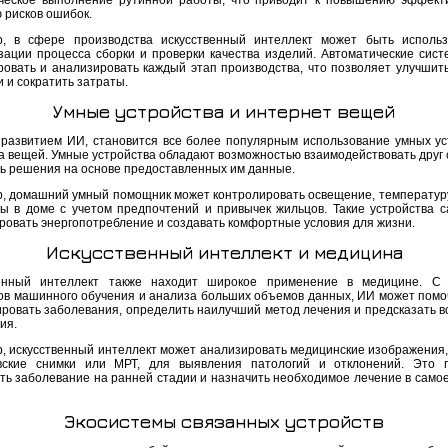
ческое выполнение рутинной работы, что приводит к повышению эффект
 рисков ошибок.
, в сфере производства искусственный интеллект может быть исполь
зации процесса сборки и проверки качества изделий. Автоматические сист
ровать и анализировать каждый этап производства, что позволяет улучшить
 и сократить затраты.
Умные устройства и интернет вещей
 развитием ИИ, становится все более популярным использование умных ус
а вещей. Умные устройства обладают возможностью взаимодействовать друг с
ь решения на основе предоставленных им данные.
, домашний умный помощник может контролировать освещение, температуру
ы в доме с учетом предпочтений и привычек жильцов. Такие устройства с
ровать энергопотребление и создавать комфортные условия для жизни.
Искусственный интеллект и медицина
венный интеллект также находит широкое применение в медицине. С
ов машинного обучения и анализа больших объемов данных, ИИ может помо
ировать заболевания, определить наилучший метод лечения и предсказать 
ия.
, искусственный интеллект может анализировать медицинские изображения, 
вские снимки или МРТ, для выявления патологий и отклонений. Это 
ть заболевание на ранней стадии и назначить необходимое лечение в самое
Экосистемы связанных устройств