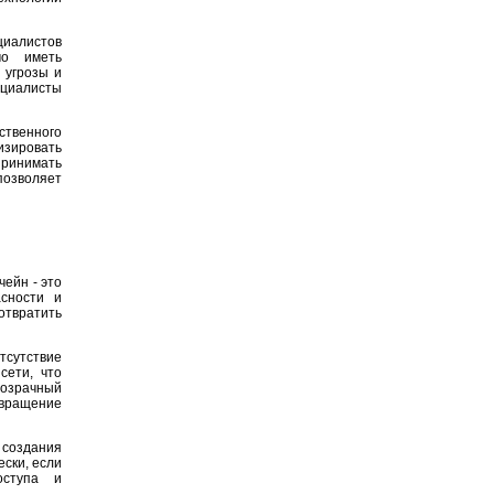
циалистов
мо иметь
 угрозы и
ециалисты
ственного
изировать
ринимать
позволяет
ейн - это
сности и
отвратить
тсутствие
сети, что
розрачный
вращение
 создания
ски, если
оступа и