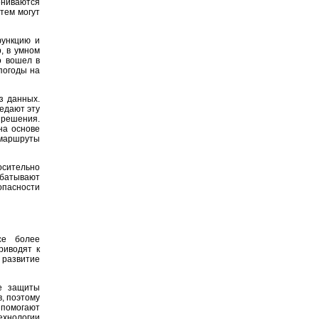
ениваются
тем могут
функцию и
, в умном
о вошел в
погоды на
з данных.
едают эту
 решения.
на основе
маршруты
осительно
абатывают
пасности
се более
риводят к
 развитие
ие защиты
, поэтому
 помогают
хнологии