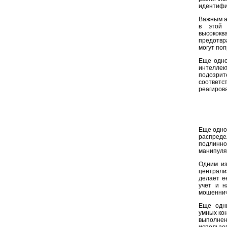
идентифик
Важным а
в этой 
высококв
предотвр
могут по
Еще одно
интеллек
подозри
соответс
реагиров
Еще одной
распреде
подлинно
манипуля
Одним из
централи
делает е
учет и н
мошеннич
Еще одни
умных кон
выполне