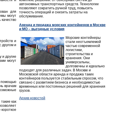
ивности и
автономных транспортных средств. Технологии
позволяют сократить ручной труд, повысить
зован для
точность операций и снизить затраты на
емы могут
обслуживание.
 качество
Аренда и продажа морских контейнеров в Москве
и МО – выгодные условия
Морские контейнеры
тройств и
стали неотъемлемой
 другом и
частью современной
логистики,
строительства и
 и другие
хранения. Они
ами могут
универсальны,
долговечны и идеально
подходят для различных задач. В Москве и
Московской области аренда и продажа таких
контейнеров пользуется стабильным спросом, что
 помощью
связано с развитием бизнеса и необходимостью
чь врачам
временных или постоянных решений для хранения
возможные
грузов.
Архив новостей
такие как
позволяет
 короткое