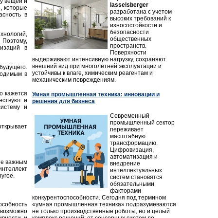
у вещей и
lasselsberger
, которые
разработана с учетом
асность в
высоких требований к
износостойкости и
безопасности
хнологий,
общественных
 Поэтому,
пространств.
изаций в
Поверхности
выдерживают интенсивную нагрузку, сохраняют
внешний вид при многолетней эксплуатации и
будущего.
устойчивы к влаге, химическим реагентам и
ходимым в
механическим повреждениям.
о кажется
Умная промышленная техника: инновации и
ествуют и
решения для бизнеса
систему и
Современный
промышленный сектор
открывает
переживает
масштабную
трансформацию.
Цифровизация,
автоматизация и
лее важным
внедрение
нтеллект
интеллектуальных
угое.
систем становятся
обязательными
факторами
конкурентоспособности. Сегодня под термином
«умная промышленная техника» подразумеваются
собность
не только производственные роботы, но и целый
возможно
комплекс решений: от сенсорных систем до