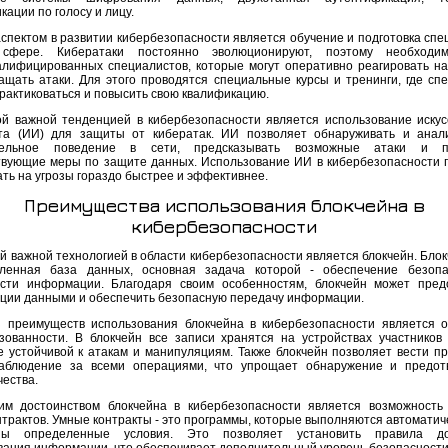
ации по голосу и лицу.
спектом в развитии кибербезопасности является обучение и подготовка спе
сфере. Кибератаки постоянно эволюционируют, поэтому необходи
алифицированных специалистов, которые могут оперативно реагировать на
ащать атаки. Для этого проводятся специальные курсы и тренинги, где сп
практиковаться и повысить свою квалификацию.
й важной тенденцией в кибербезопасности является использование искус
та (ИИ) для защиты от кибератак. ИИ позволяет обнаруживать и анал
тельное поведение в сети, предсказывать возможные атаки и п
твующие меры по защите данных. Использование ИИ в кибербезопасности 
ать на угрозы гораздо быстрее и эффективнее.
Преимущества использования блокчейна в
кибербезопасности
 важной технологией в области кибербезопасности является блокчейн. Блокч
ленная база данных, основная задача которой - обеспечение безопа
сти информации. Благодаря своим особенностям, блокчейн может пред
ции данными и обеспечить безопасную передачу информации.
 преимуществ использования блокчейна в кибербезопасности является о
зованности. В блокчейн все записи хранятся на устройствах участников 
е устойчивой к атакам и манипуляциям. Также блокчейн позволяет вести п
аблюдение за всеми операциями, что упрощает обнаружение и предот
ества.
м достоинством блокчейна в кибербезопасности является возможность
трактов. Умные контракты - это программы, которые выполняются автоматиче
ны определенные условия. Это позволяет установить правила д