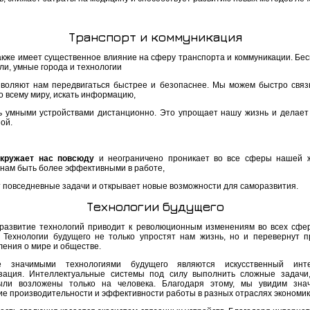
Транспорт и коммуникация
также имеет существенное влияние на сферу транспорта и коммуникации. Бе
ли, умные города и технологии
зволяют нам передвигаться быстрее и безопаснее. Мы можем быстро связ
о всему миру, искать информацию,
ь умными устройствами дистанционно. Это упрощает нашу жизнь и делает
ой.
окружает нас повсюду
и неограничено проникает во все сферы нашей 
 нам быть более эффективными в работе,
т повседневные задачи и открывает новые возможности для саморазвития.
Технологии будущего
развитие технологий приводит к революционным изменениям во всех сфе
. Технологии будущего не только упростят нам жизнь, но и перевернут 
ления о мире и обществе.
е значимыми технологиями будущего являются искусственный инт
зация. Интеллектуальные системы под силу выполнить сложные задачи
ли возложены только на человека. Благодаря этому, мы увидим знач
ие производительности и эффективности работы в разных отраслях экономик