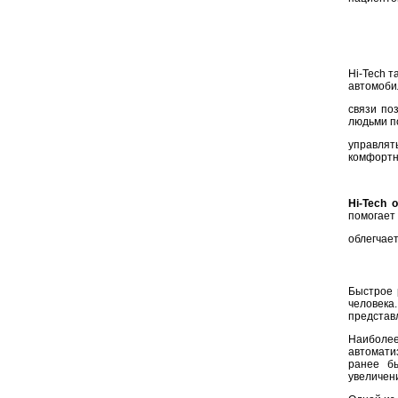
Hi-Tech 
автомоби
связи по
людьми п
управлят
комфортн
Hi-Tech 
помогает
облегчае
Быстрое 
человека
представ
Наиболе
автомати
ранее бы
увеличен