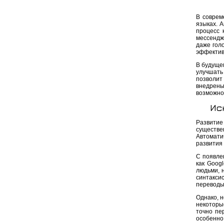
В соврем
языках. 
процесс 
мессендж
даже гол
эффектив
В будуще
улучшать
позволит
внедрен
возможно
Ис
Развитие
существе
Автомати
развития 
С появле
как Googl
людьми, 
синтакси
переводы
Однако, н
некоторы
точно пе
особенно