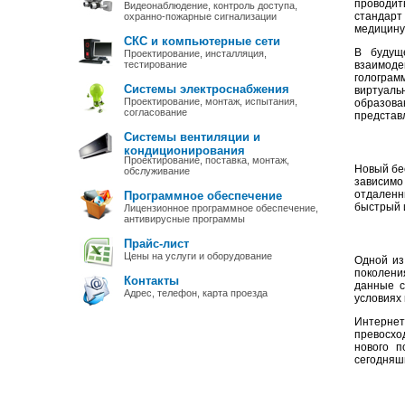
проводит
Видеонаблюдение, контроль доступа,
стандарт
охранно-пожарные сигнализации
медицину
СКС и компьютерные сети
В будущ
Проектирование, инсталляция,
тестирование
взаимоде
голограмм
Системы электроснабжения
виртуаль
Проектирование, монтаж, испытания,
образова
согласование
представл
Системы вентиляции и
кондиционирования
Проектирование, поставка, монтаж,
Новый бе
обслуживание
зависимо
отдаленн
Программное обеспечение
быстрый 
Лицензионное программное обеспечение,
антивирусные программы
Прайс-лист
Цены на услуги и оборудование
Одной из
поколени
Контакты
данные с
Адрес, телефон, карта проезда
условиях
Интернет
превосхо
нового п
сегодняш