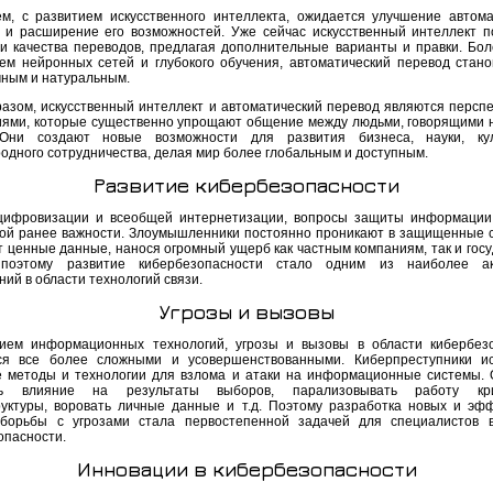
м, с развитием искусственного интеллекта, ожидается улучшение автома
 и расширение его возможностей. Уже сейчас искусственный интеллект п
и качества переводов, предлагая дополнительные варианты и правки. Боле
ем нейронных сетей и глубокого обучения, автоматический перевод стано
чным и натуральным.
разом, искусственный интеллект и автоматический перевод являются персп
иями, которые существенно упрощают общение между людьми, говорящими 
 Они создают новые возможности для развития бизнеса, науки, ку
одного сотрудничества, делая мир более глобальным и доступным.
Развитие кибербезопасности
цифровизации и всеобщей интернетизации, вопросы защиты информации
ой ранее важности. Злоумышленники постоянно проникают в защищенные 
 ценные данные, нанося огромный ущерб как частным компаниям, так и госу
поэтому развитие кибербезопасности стало одним из наиболее ак
ий в области технологий связи.
Угрозы и вызовы
ием информационных технологий, угрозы и вызовы в области кибербез
ся все более сложными и усовершенствованными. Киберпреступники и
 методы и технологии для взлома и атаки на информационные системы. 
ть влияние на результаты выборов, парализовывать работу кри
уктуры, воровать личные данные и т.д. Поэтому разработка новых и эф
борьбы с угрозами стала первостепенной задачей для специалистов 
опасности.
Инновации в кибербезопасности