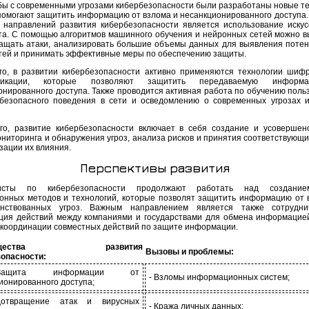
бы с современными угрозами кибербезопасности были разработаны новые те
помогают защитить информацию от взлома и несанкционированного доступа.
 направлений развития кибербезопасности является использование искус
та. С помощью алгоритмов машинного обучения и нейронных сетей можно в
ащать атаки, анализировать большие объемы данных для выявления поте
тей и принимать эффективные меры по обеспечению защиты.
го, в развитии кибербезопасности активно применяются технологии шиф
ификации, которые позволяют защитить передаваемую информ
онированного доступа. Также проводится активная работа по обучению поль
безопасного поведения в сети и осведомлению о современных угрозах 
го, развитие кибербезопасности включает в себя создание и усовершен
ониторинга и обнаружения угроз, анализа рисков и принятия соответствующи
зации их влияния.
Перспективы развития
исты по кибербезопасности продолжают работать над создани
онных методов и технологий, которые позволят защитить информацию от 
енствованных угроз. Важным направлением является также сотрудни
ция действий между компаниями и государствами для обмена информацие
и координации совместных действий по защите информации.
мущества развития
Вызовы и проблемы:
зопасности:
щита информации от
- Взломы информационных систем;
ионированного доступа;
отвращение атак и вирусных
- Кража личных данных;