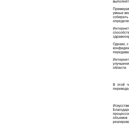
выполнят
Примерам
умные вещ
собирать
определе
Интернет
способс
здравоохр
Однако, 
конфиден
передава
Интерне
улучшени
области.
В этой ч
перевода 
Искусств
Благодар
процессов
объемов
реагирова