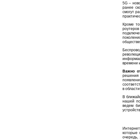
5G – нов
ранее ск
смогут ра
практиче
Кроме то
роутеров 
подключе
поколени
обществе
Беспрово
революци
информац
времени и
Важно от
решения
появлени
соответс
в области
В ближай
нашей по
ведем би
устройст
Интернет
которые 
очередь,