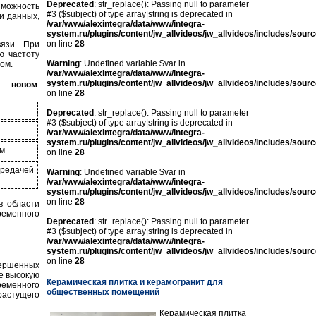
Deprecated
: str_replace(): Passing null to parameter
можность
#3 ($subject) of type array|string is deprecated in
и данных,
/var/www/alexintegra/data/www/integra-
system.ru/plugins/content/jw_allvideos/jw_allvideos/includes/sour
on line
28
вязи. При
ю частоту
Warning
: Undefined variable $var in
ом.
/var/www/alexintegra/data/www/integra-
system.ru/plugins/content/jw_allvideos/jw_allvideos/includes/sour
в новом
on line
28
Deprecated
: str_replace(): Passing null to parameter
#3 ($subject) of type array|string is deprecated in
/var/www/alexintegra/data/www/integra-
system.ru/plugins/content/jw_allvideos/jw_allvideos/includes/sour
ем
on line
28
ередачей
Warning
: Undefined variable $var in
/var/www/alexintegra/data/www/integra-
system.ru/plugins/content/jw_allvideos/jw_allvideos/includes/sour
on line
28
в области
ременного
Deprecated
: str_replace(): Passing null to parameter
#3 ($subject) of type array|string is deprecated in
/var/www/alexintegra/data/www/integra-
system.ru/plugins/content/jw_allvideos/jw_allvideos/includes/sour
on line
28
вершенных
ее высокую
Керамическая плитка и керамогранит для
ременного
общественных помещений
растущего
Керамическая плитка