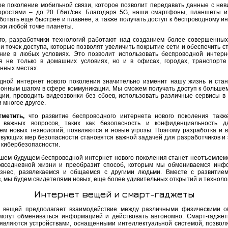
ое поколение мобильной связи, которое позволит передавать данные с не
оростями – до 20 Гбит/сек. Благодаря 5G, наши смартфоны, планшеты и
ботать еще быстрее и плавнее, а также получать доступ к беспроводному ин
ски любой точке планеты.
го, разработчики технологий работают над созданием более совершенны
и точек доступа, которые позволят увеличить покрытие сети и обеспечить с
ние в любых условиях. Это позволит использовать беспроводной интерн
я не только в домашних условиях, но и в офисах, городах, транспорте
нных местах.
дной интернет нового поколения значительно изменит нашу жизнь и ста
онным шагом в сфере коммуникации. Мы сможем получать доступ к больше
ии, проводить видеозвонки без сбоев, использовать различные сервисы в
 многое другое.
метить,
что развитие беспроводного интернета нового поколения такж
 важных вопросов, таких как безопасность и конфиденциальность д
ем новых технологий, появляются и новые угрозы. Поэтому разработка и 
твующих мер безопасности становятся важной задачей для разработчиков и 
 кибербезопасности.
шем будущем беспроводной интернет нового поколения станет неотъемлем
вседневной жизни и преобразит способ, которым мы обмениваемся инф
знес, развлекаемся и общаемся с другими людьми. Вместе с развитие
в, мы будем свидетелями новых, еще более удивительных открытий и техноло
Интернет вещей и смарт-гаджеты
 вещей предполагает взаимодействие между различными физическими о
могут обмениваться информацией и действовать автономно. Смарт-гаджет
 являются устройствами, оснащенными интеллектуальной системой, позво