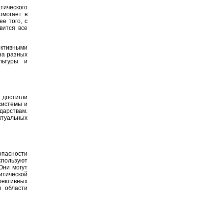
тического
омогает в
е того, с
вится все
ективными
на разных
льтуры и
 достигли
системы и
дарствам.
туальных
опасности
спользуют
Они могут
тической
фективных
в области