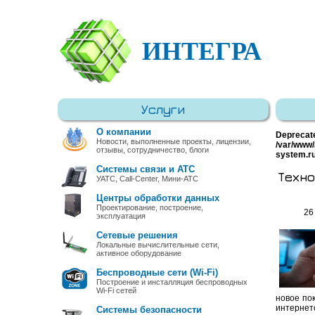
ИНТЕГРА
Услуги
О компании
Deprecat
Новости, выполненные проекты, лицензии,
/var/www/
отзывы, сотрудничество, блоги
system.r
Системы связи и АТС
Техно
УАТС, Call-Center, Мини-АТС
Центры обработки данных
Проектирование, построение,
26
эксплуатация
Сетевые решения
Локальные вычислительные сети,
активное оборудование
Беспроводные сети (Wi-Fi)
Построение и инсталляция беспроводных
Wi-Fi сетей
новое по
интернет
Системы безопасности