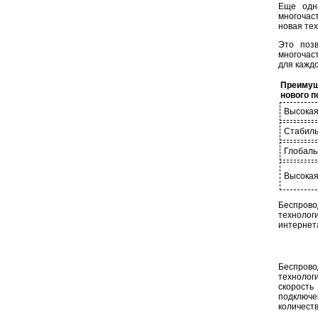
Еще одна
многочас
новая те
Это позв
многочас
для кажд
Преимущ
нового п
Высокая
Стабиль
Глобаль
Высокая
Беспрово
технолог
интернет
Беспрово
технологи
скорость
подключе
количест