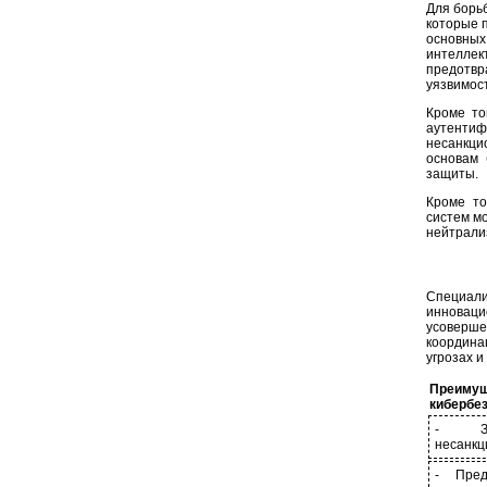
Для борь
которые 
основных
интеллек
предотвр
уязвимос
Кроме то
аутент
несанкци
основам 
защиты.
Кроме то
систем м
нейтрали
Специал
инноваци
усоверш
координа
угрозах 
Преи
кибербе
- За
несанкц
- Пред