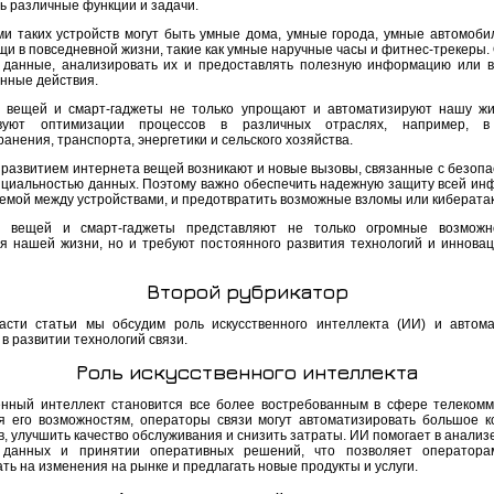
ь различные функции и задачи.
и таких устройств могут быть умные дома, умные города, умные автомоби
и в повседневной жизни, такие как умные наручные часы и фитнес-трекеры. 
 данные, анализировать их и предоставлять полезную информацию или 
нные действия.
 вещей и смарт-гаджеты не только упрощают и автоматизируют нашу жи
твуют оптимизации процессов в различных отраслях, например, в
анения, транспорта, энергетики и сельского хозяйства.
с развитием интернета вещей возникают и новые вызовы, связанные с безопа
циальностью данных. Поэтому важно обеспечить надежную защиту всей ин
емой между устройствами, и предотвратить возможные взломы или кибератак
т вещей и смарт-гаджеты представляют не только огромные возможн
я нашей жизни, но и требуют постоянного развития технологий и инновац
Второй рубрикатор
асти статьи мы обсудим роль искусственного интеллекта (ИИ) и автома
в развитии технологий связи.
Роль искусственного интеллекта
енный интеллект становится все более востребованным в сфере телекомм
я его возможностям, операторы связи могут автоматизировать большое к
, улучшить качество обслуживания и снизить затраты. ИИ помогает в анализ
 данных и принятии оперативных решений, что позволяет оператора
ть на изменения на рынке и предлагать новые продукты и услуги.