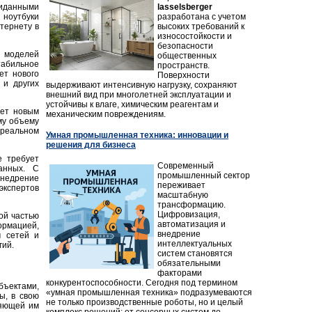
lasselsberger
виданными
разработана с учетом
 ноутбуки
высоких требований к
тернету в
износостойкости и
безопасности
х моделей
общественных
табильное
пространств.
ет нового
Поверхности
 и других
выдерживают интенсивную нагрузку, сохраняют
внешний вид при многолетней эксплуатации и
устойчивы к влаге, химическим реагентам и
нет новым
механическим повреждениям.
му объему
 реальном
Умная промышленная техника: инновации и
решения для бизнеса
е требует
Современный
анных. С
промышленный сектор
внедрение
переживает
экспертов
масштабную
трансформацию.
Цифровизация,
ой частью
автоматизация и
ормацией,
внедрение
м сетей и
интеллектуальных
гий.
систем становятся
обязательными
факторами
конкурентоспособности. Сегодня под термином
бъектами,
«умная промышленная техника» подразумеваются
ы, в свою
не только производственные роботы, но и целый
ляющей им
комплекс решений: от сенсорных систем до