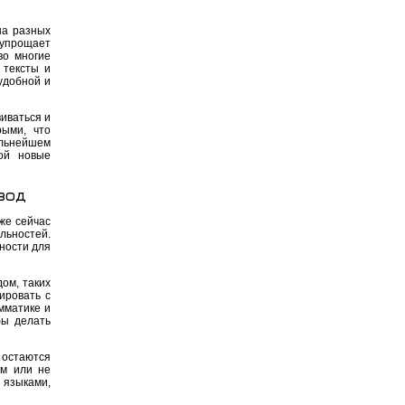
на разных
 упрощает
во многие
 тексты и
удобной и
иваться и
рыми, что
альнейшем
ой новые
вод
же сейчас
ьностей.
ности для
ом, таких
ировать с
мматике и
бы делать
 остаются
ым или не
 языками,