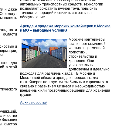
автономных транспортных средств. Технологии
позволяют сократить ручной труд, повысить
ли и даже
точность операций и снизить затраты на
Они могут
обслуживание.
выполнять
Аренда и продажа морских контейнеров в Москве
знь, но и
и МО – выгодные условия
 области
Морские контейнеры
стали неотъемлемой
сностью и
частью современной
формации,
логистики,
и.
строительства и
хранения. Они
ости для
универсальны,
ий в этой
долговечны и идеально
подходят для различных задач. В Москве и
Московской области аренда и продажа таких
контейнеров пользуется стабильным спросом, что
связано с развитием бизнеса и необходимостью
тического
временных или постоянных решений для хранения
грузов.
Архив новостей
уникаций.
оличество
е больших
м быстро