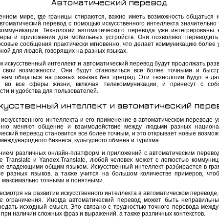
Автоматический перевод
енном мире, где границы стираются, важно иметь возможность общаться 
Автоматический перевод с помощью искусственного интеллекта значительно
коммуникации. Технологии автоматического перевода уже интегрированы 
еры и приложения для мобильных устройств. Они позволяют переводить
осовые сообщения практически мгновенно, что делает коммуникацию более 
ной для людей, говорящих на разных языках.
м искусственный интеллект и автоматический перевод будут продолжать разв
 свои возможности. Они будут становиться все более точными и быст
 нам общаться на разных языках без преград. Эти технологии будут в д
ы во все сферы жизни, включая телекоммуникации, и принесут с соб
сти и удобства для пользователей.
кусственный интеллект и автоматический пере
 искусственного интеллекта и его применение в автоматическом переводе у
нно меняют общение и взаимодействие между людьми разных национал
ческий перевод становится все более точным, и это открывает новые возмож
международного бизнеса, культурного обмена и туризма.
нием различных онлайн-платформ и приложений с автоматическим перевод
e Translate и Yandex.Translate, любой человек может с легкостью коммуниц
не владеющими общим языком. Искусственный интеллект разбирается в гра
се разных языков, а также учится на большом количестве примеров, что
 максимально точными и понятными.
есмотря на развитие искусственного интеллекта в автоматическом переводе,
е ограничения. Иногда автоматический перевод может быть неправильн
редать исходный смысл. Это связано с трудностью точного перевода между
 при наличии сложных фраз и выражений, а также различных контекстов.