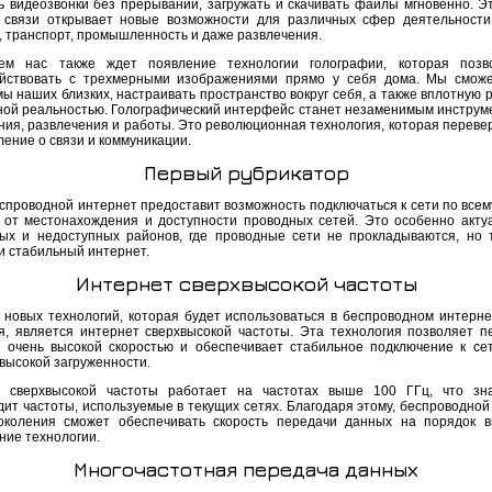
ь видеозвонки без прерываний, загружать и скачивать файлы мгновенно. Э
 связи открывает новые возможности для различных сфер деятельности
, транспорт, промышленность и даже развлечения.
ем нас также ждет появление технологии голографии, которая позв
йствовать с трехмерными изображениями прямо у себя дома. Мы смож
ы наших близких, настраивать пространство вокруг себя, а также вплотную 
ной реальностью. Голографический интерфейс станет незаменимым инструм
ния, развлечения и работы. Это революционная технология, которая переве
ение о связи и коммуникации.
Первый рубрикатор
спроводной интернет предоставит возможность подключаться к сети по всему
 от местонахождения и доступности проводных сетей. Это особенно акту
ых и недоступных районов, где проводные сети не прокладываются, но 
и стабильный интернет.
Интернет сверхвысокой частоты
 новых технологий, которая будет использоваться в беспроводном интерне
я, является интернет сверхвысокой частоты. Эта технология позволяет п
 очень высокой скоростью и обеспечивает стабильное подключение к се
 высокой загруженности.
 сверхвысокой частоты работает на частотах выше 100 ГГц, что зна
дит частоты, используемые в текущих сетях. Благодаря этому, беспроводной
околения сможет обеспечивать скорость передачи данных на порядок 
ние технологии.
Многочастотная передача данных