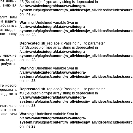
тот новый
#3 ($subject) of type array|string is deprecated in
, включая
/var/www/alexintegra/data/www/integra-
system.ru/plugins/content/jw_allvideos/jw_allvideos/includes/sour
on line
28
олит нам
ем видеть
Warning
: Undefined variable $var in
работать с
/var/www/alexintegra/data/www/integra-
ентом для
system.ru/plugins/content/jw_allvideos/jw_allvideos/includes/sour
рнет нашу
on line
28
Deprecated
: str_replace(): Passing null to parameter
#3 ($subject) of type array|string is deprecated in
/var/www/alexintegra/data/www/integra-
 миру, не
system.ru/plugins/content/jw_allvideos/jw_allvideos/includes/sour
ально для
on line
28
требуется
Warning
: Undefined variable $var in
/var/www/alexintegra/data/www/integra-
system.ru/plugins/content/jw_allvideos/jw_allvideos/includes/sour
on line
28
те нового
Deprecated
: str_replace(): Passing null to parameter
ередавать
#3 ($subject) of type array|string is deprecated in
ти даже в
/var/www/alexintegra/data/www/integra-
system.ru/plugins/content/jw_allvideos/jw_allvideos/includes/sour
чительно
on line
28
 интернет
выше, чем
Warning
: Undefined variable $var in
/var/www/alexintegra/data/www/integra-
system.ru/plugins/content/jw_allvideos/jw_allvideos/includes/sour
on line
28