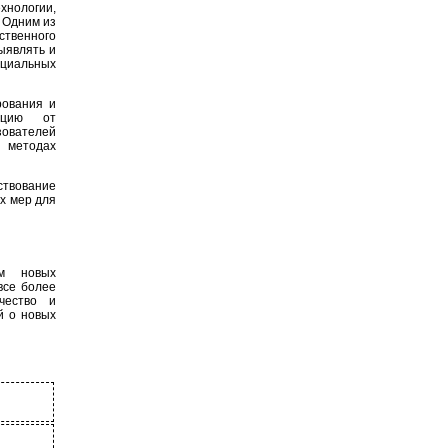
хнологии,
 Одним из
ственного
ыявлять и
нциальных
рования и
ацию от
зователей
и методах
ствование
х мер для
ем новых
все более
чество и
й о новых