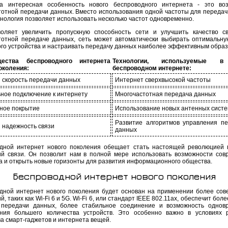
 интересная особенность нового беспроводного интернета - это воз
тотной передачи данных. Вместо использования одной частоты для передач
хнология позволяет использовать несколько частот одновременно.
оляет увеличить пропускную способность сети и улучшить качество с
тотной передаче данных, сеть может автоматически выбирать оптимальну
ого устройства и настраивать передачу данных наиболее эффективным образ
ества беспроводного интернета
Технологии, используемые 
околения:
беспроводном интернете:
 скорость передачи данных
Интернет сверхвысокой частоты
ное подключение к интернету
Многочастотная передача данных
ное покрытие
Использование новых антенных сист
Развитие алгоритмов управления п
 надежность связи
данных
дной интернет нового поколения обещает стать настоящей революцией 
ий связи. Он позволит нам в полной мере использовать возможности сов
а и открыть новые горизонты для развития информационного общества.
Беспроводной интернет нового поколения
дной интернет нового поколения будет основан на применении более со
й, таких как Wi-Fi 6 и 5G. Wi-Fi 6, или стандарт IEEE 802.11ax, обеспечит бол
 передачи данных, более стабильное соединение и возможность однов
ния большего количества устройств. Это особенно важно в условиях 
ва смарт-гаджетов и интернета вещей.