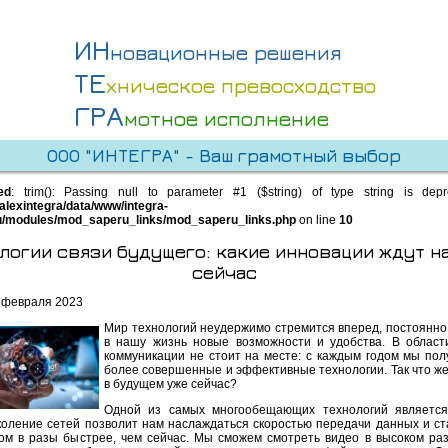
ИН
новационные решения
ТЕ
хническое превосходство
ГРА
мотное исполнение
ООО "ИНТЕГРА" - Ваш грамотный выбор
ed
: trim(): Passing null to parameter #1 ($string) of type string is dep
alexintegra/data/www/integra-
u/modules/mod_saperu_links/mod_saperu_links.php
on line
10
логии связи будущего: какие инновации ждут н
сейчас
 февраля 2023
Мир технологий неудержимо стремится вперед, постоянно
в нашу жизнь новые возможности и удобства. В област
коммуникации не стоит на месте: с каждым годом мы пол
более совершенные и эффективные технологии. Так что же
в будущем уже сейчас?
Одной из самых многообещающих технологий является
коление сетей позволит нам наслаждаться скоростью передачи данных и с
ом в разы быстрее, чем сейчас. Мы сможем смотреть видео в высоком ра