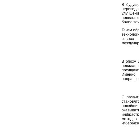
В будуще
перевода
улучшени
появлени
более то
Таким об
технолог
языках.
междунар
В эпоху 
невиданн
похищают
Именно 
направлен
С развит
становят
новейшие
оказыва
инфрастр
методов 
кибербез