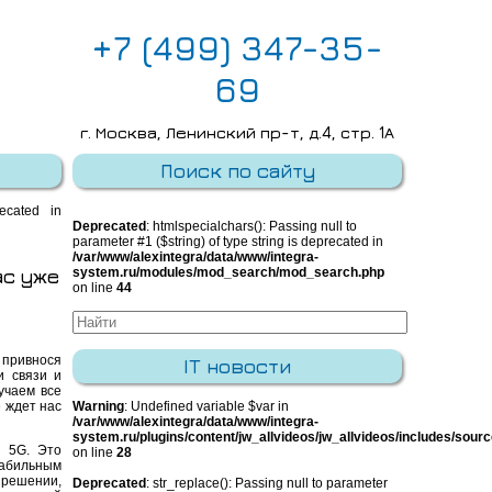
+7 (499) 347-35-
69
г. Москва, Ленинский пр-т, д.4, стр. 1А
E-mail:
info@integra-system.ru
Поиск по сайту
recated in
Deprecated
: htmlspecialchars(): Passing null to
parameter #1 ($string) of type string is deprecated in
/var/www/alexintegra/data/www/integra-
ас уже
system.ru/modules/mod_search/mod_search.php
on line
44
 привнося
IT новости
и связи и
учаем все
 ждет нас
Warning
: Undefined variable $var in
/var/www/alexintegra/data/www/integra-
system.ru/plugins/content/jw_allvideos/jw_allvideos/includes/sour
 5G. Это
on line
28
табильным
зрешении,
Deprecated
: str_replace(): Passing null to parameter