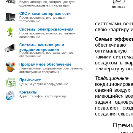
Видеонаблюдение, контроль доступа,
охранно-пожарные сигнализации
СКС и компьютерные сети
Проектирование, инсталляция,
тестирование
системами вен
свою квартиру 
Системы электроснабжения
Проектирование, монтаж, испытания,
согласование
Самые эффект
обеспечивают
Системы вентиляции и
кондиционирования
оптимальную т
Проектирование, поставка, монтаж,
такими система
обслуживание
воздухом в жа
Программное обеспечение
температуру воз
Лицензионное программное обеспечение,
антивирусные программы
Традиционные
Прайс-лист
кондициониров
Цены на услуги и оборудование
свежий воздух 
Контакты
имеющийся воз
Адрес, телефон, карта проезда
задачи одновр
позволяет соз
создания сквоз
Преим