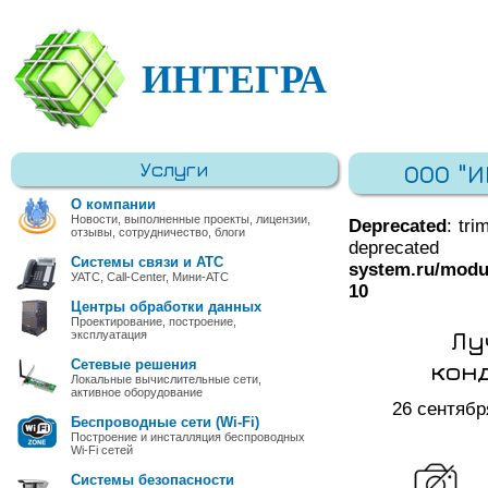
ИНТЕГРА
Услуги
ООО "
О компании
Новости, выполненные проекты, лицензии,
Deprecated
: tri
отзывы, сотрудничество, блоги
deprec
Системы связи и АТС
system.ru/modu
УАТС, Call-Center, Мини-АТС
10
Центры обработки данных
Проектирование, построение,
Лу
эксплуатация
кон
Сетевые решения
Локальные вычислительные сети,
активное оборудование
26 сентябр
Беспроводные сети (Wi-Fi)
Построение и инсталляция беспроводных
Wi-Fi сетей
Системы безопасности