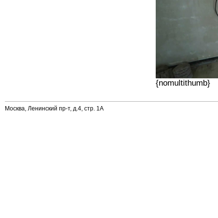
{nomultithumb}
Москва, Ленинский пр-т, д.4, стр. 1А