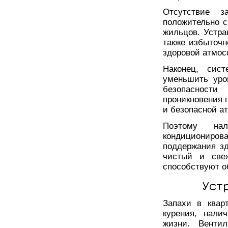
Отсутствие з
положительно с
жильцов. Устра
также избыточн
здоровой атмос
Наконец, сис
уменьшить уро
безопасност
проникновения 
и безопасной а
Поэтому на
кондиционирова
поддержания з
чистый и све
способствуют о
Уст
Запахи в квар
курения, нали
жизни. Венти