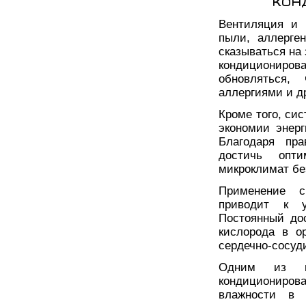
кон
Вентиляция и 
пыли, аллерген
сказываться на
кондициониро
обновляться,
аллергиями и д
Кроме того, си
экономии энер
Благодаря пра
достичь опт
микроклимат бе
Применение с
приводит к у
Постоянный до
кислорода в о
сердечно-сосуд
Одним из в
кондициониров
влажности в 