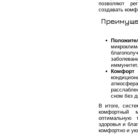
позволяют ре
создавать комф
Преимуще
Положит
микрокл
благопол
заболева
иммунитет
Комфорт
кондицио
атмосфер
расслабле
сном без 
В итоге, сист
комфортный 
оптимальную 
здоровья и бла
комфортно и ую