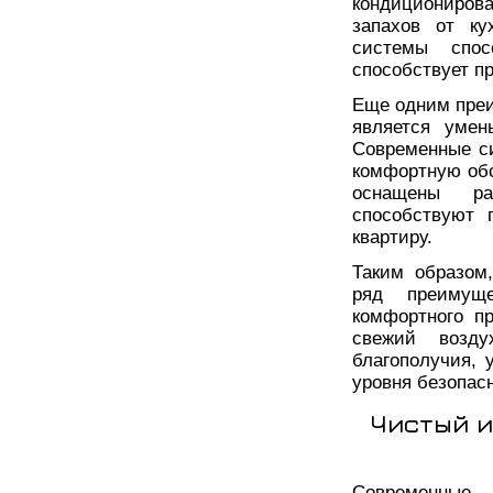
кондиционирова
запахов от ку
системы спос
способствует п
Еще одним пре
является умен
Современные си
комфортную обс
оснащены ра
способствуют 
квартиру.
Таким образом
ряд преимущ
комфортного п
свежий возду
благополучия, 
уровня безопас
Чистый и
Современные