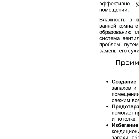
эффективно у
помещении.
Влажность в к
ванной комнате
образованию пл
система венти
проблем путем
замены его сух
Преим
Создание
запахов и
помещени
свежим во
Предотвр
помогает п
и потолке,
Избегани
кондицион
запахи, об