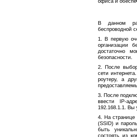
офиса и обеспе
В данном ра
беспроводной с
1. В первую о
организации б
достаточно м
безопасности.
2. После выбо
сети интернета
роутеру, а др
предоставляем
3. После подкл
ввести IP-адр
192.168.1.1. Вы
4. На странице
(SSID) и парол
быть уникаль
состоять из к