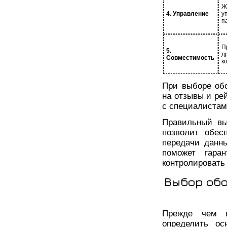
Ж
4. Управление
у
п
П
5.
д
Совместимость
к
При выборе об
на отзывы и ре
с специалистам
Правильный вы
позволит обес
передачи данн
поможет гара
контролировать 
Выбор обо
Прежде чем п
определить ос