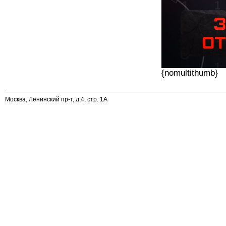
{nomultithumb}
Москва, Ленинский пр-т, д.4, стр. 1А