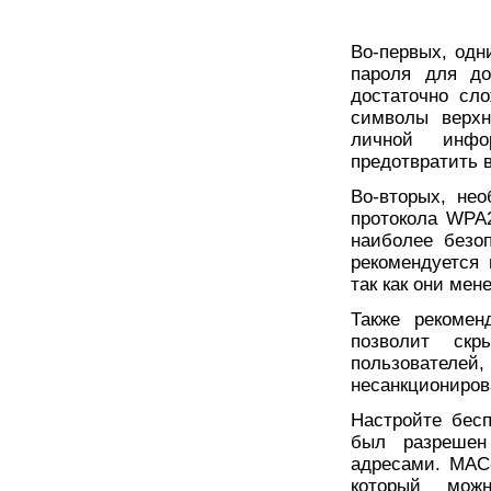
Во-первых, одн
пароля для до
достаточно сл
символы верхн
личной инфо
предотвратить 
Во-вторых, не
протокола WPA2
наиболее безо
рекомендуется
так как они ме
Также рекомен
позволит скр
пользовате
несанкциониров
Настройте бес
был разрешен
адресами. MAC-
который мож