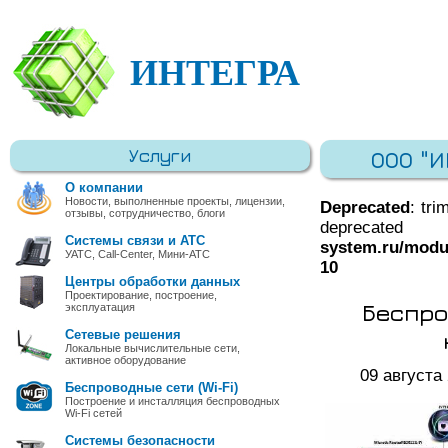
ИНТЕГРА
Услуги
ООО "
О компании
Новости, выполненные проекты, лицензии,
Deprecated
: tri
отзывы, сотрудничество, блоги
deprec
Системы связи и АТС
system.ru/modu
УАТС, Call-Center, Мини-АТС
10
Центры обработки данных
Проектирование, построение,
Беспро
эксплуатация
Сетевые решения
Локальные вычислительные сети,
активное оборудование
09 августа
Беспроводные сети (Wi-Fi)
Построение и инсталляция беспроводных
Wi-Fi сетей
Системы безопасности