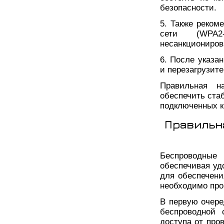
безопасности.
5. Также реко
сети (WPA2
несанкциониров
6. После указа
и перезагрузите
Правильная н
обеспечить ста
подключенных к
Правильн
Беспроводные 
обеспечивая уд
для обеспечени
необходимо про
В первую очере
беспроводной 
доступа от про