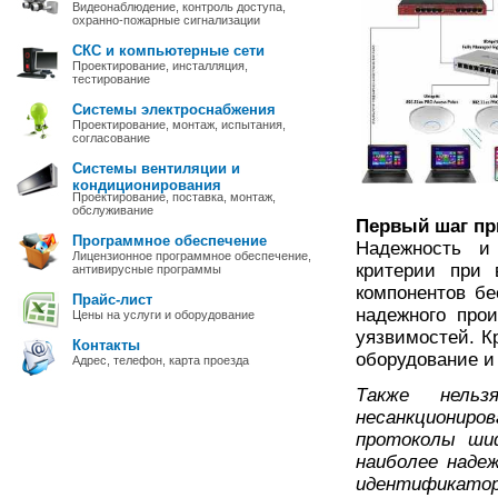
Видеонаблюдение, контроль доступа,
охранно-пожарные сигнализации
СКС и компьютерные сети
Проектирование, инсталляция,
тестирование
Системы электроснабжения
Проектирование, монтаж, испытания,
согласование
Системы вентиляции и
кондиционирования
Проектирование, поставка, монтаж,
обслуживание
Первый шаг при
Программное обеспечение
Надежность и 
Лицензионное программное обеспечение,
критерии при 
антивирусные программы
компонентов бе
Прайс-лист
надежного про
Цены на услуги и оборудование
уязвимостей. К
Контакты
оборудование и
Адрес, телефон, карта проезда
Также нель
несанкциониро
протоколы шиф
наиболее наде
идентификатор