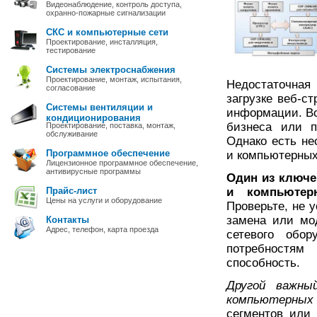
Видеонаблюдение, контроль доступа,
охранно-пожарные сигнализации
СКС и компьютерные сети
Проектирование, инсталляция,
тестирование
Системы электроснабжения
Проектирование, монтаж, испытания,
Недостаточная
согласование
загрузке веб-с
Системы вентиляции и
информации. Вс
кондиционирования
бизнеса или п
Проектирование, поставка, монтаж,
обслуживание
Однако есть не
Программное обеспечение
и компьютерных
Лицензионное программное обеспечение,
антивирусные программы
Один из ключе
Прайс-лист
и компьютер
Цены на услуги и оборудование
Проверьте, не 
замена или мо
Контакты
Адрес, телефон, карта проезда
сетевого обо
потребностя
способность.
Другой важны
компьютерных
сегментов или 