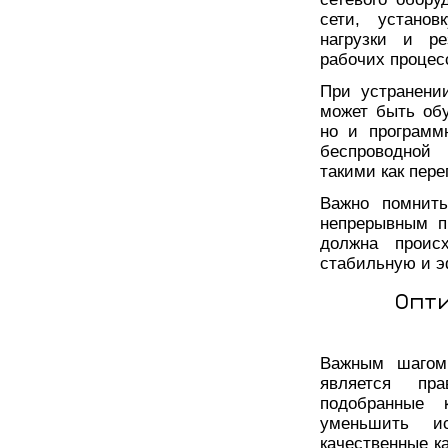
сети, установ
нагрузки и ре
рабочих процесс
При устранени
может быть об
но и программ
беспроводной 
такими как пер
Важно помнить
непрерывным п
должна происх
стабильную и э
Опт
Важным шагом 
является пр
подобранные 
уменьшить ис
качественные к