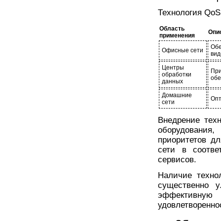
Технология QoS
Область
Опи
применения
Обе
Офисные сети
вид
Центры
Пр
обработки
обе
данных
Домашние
Опт
сети
Внедрение техн
оборудования
приоритетов д
сети в соотве
сервисов.
Наличие техно
существенно у
эффективную 
удовлетворенно