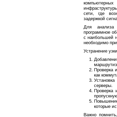
компьютерн
инфраструктуры
сети, где во
задержкой сигн
Для анализа 
программное об
с наибольшей н
необходимо при
Устранение узк
Добавле
маршрутиз
Проверка и
как комму
Установка
серверы.
Проверка 
пропускну
Повышени
которые ис
Важно помнить