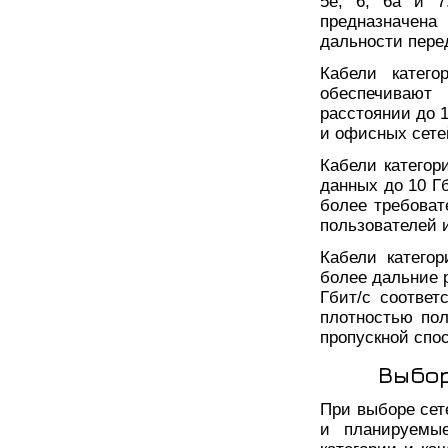
5е, 6, 6а и 7
предназначен
дальности пере
Кабели катего
обеспечивают
расстоянии до 
и офисных сете
Кабели категор
данных до 10 Г
более требоват
пользователей и
Кабели катего
более дальние р
Гбит/с соответ
плотностью пол
пропускной спо
Выбор
При выборе сет
и планируемые