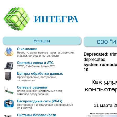
ИНТЕГРА
Услуги
ООО "
О компании
Новости, выполненные проекты, лицензии,
Deprecated
: tri
отзывы, сотрудничество, блоги
deprec
Системы связи и АТС
system.ru/modu
УАТС, Call-Center, Мини-АТС
10
Центры обработки данных
Проектирование, построение,
Как улу
эксплуатация
компьютер
Сетевые решения
Локальные вычислительные сети,
активное оборудование
Беспроводные сети (Wi-Fi)
31 марта 2
Построение и инсталляция беспроводных
Wi-Fi сетей
Системы безопасности