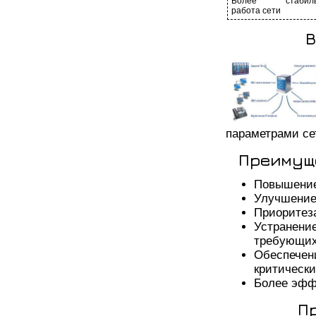
Более стабиль
работа сети
В
параметрами се
Преимущ
Повышение
Улучшение
Приоритез
Устранен
требующих
Обеспечен
критическ
Более эфф
П