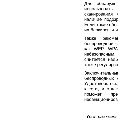
Для обнаружен
использоват
сканирования 
наличие подоз
Если такие обн
их блокировки и
Также реком
беспроводной с
как WEP, WPA
небезопасным, 
считается наи
также регулярно
Заключительн
беспроводных 
Удостоверьтесь
к сети, и откл
поможет пр
несанкциониров
Как через