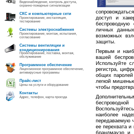
Видеонаблюдение, контроль доступа,
охранно-пожарные сигнализации
сопровождатьс
СКС и компьютерные сети
доступ и хаке
Проектирование, инсталляция,
тестирование
беспроводную 
личных данных
Системы электроснабжения
Проектирование, монтаж, испытания,
возможных взл
согласование
защиты.
Системы вентиляции и
кондиционирования
Первым и наиб
Проектирование, поставка, монтаж,
вашей беспров
обслуживание
Используйте с
Программное обеспечение
регистра, цифр
Лицензионное программное обеспечение,
антивирусные программы
общих паролей 
Прайс-лист
легкой мишенью
Цены на услуги и оборудование
чтобы предотвр
Контакты
Дополнитель
Адрес, телефон, карта проезда
беспроводной
Воспользуйтесь
наиболее наде
передаваемую ч
ее перехвата и
брандмауэр и 