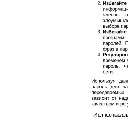
Избегайт
информаци
членов с
злоумышле
выборе пар
Избегайт
программ,
паролей. 
фраз в пар
Регулярно
временем 
пароль, ч
сети.
Используя дан
пароль для ва
передаваемых 
зависит от над
качеством и рег
Использо