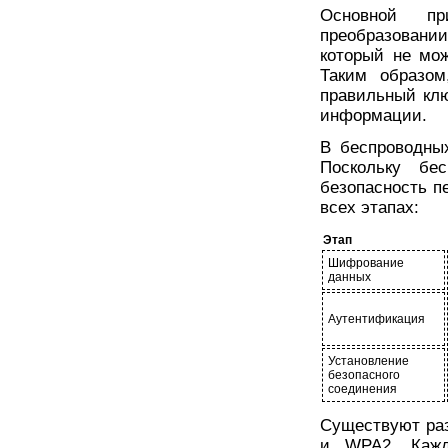
Основной п
преобразовани
который не мож
Таким образом
правильный клю
информации.
В беспроводны
Поскольку бе
безопасность п
всех этапах:
Этап
Шифрование
данных
Аутентификация
Установление
безопасного
соединения
Существуют ра
и WPA2. Кажд