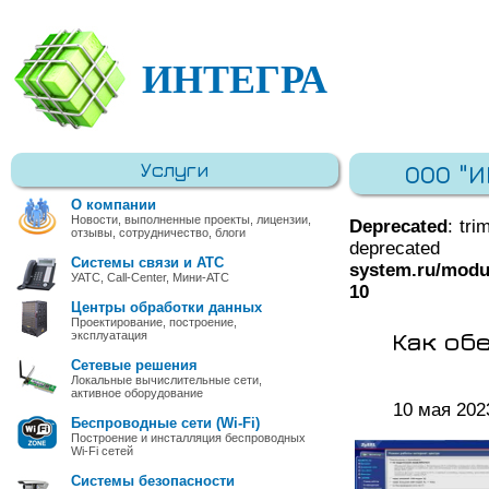
ИНТЕГРА
Услуги
ООО "
О компании
Новости, выполненные проекты, лицензии,
Deprecated
: tri
отзывы, сотрудничество, блоги
deprec
Системы связи и АТС
system.ru/modu
УАТС, Call-Center, Мини-АТС
10
Центры обработки данных
Проектирование, построение,
Как об
эксплуатация
Сетевые решения
Локальные вычислительные сети,
активное оборудование
10 мая 202
Беспроводные сети (Wi-Fi)
Построение и инсталляция беспроводных
Wi-Fi сетей
Системы безопасности