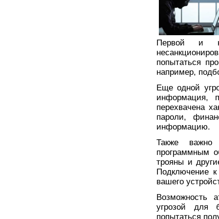
Первой и на
несанкциониро
попытаться про
например, подб
Еще одной угр
информация, п
перехвачена ха
пароли, фина
информацию.
Также важно 
программным о
трояны и други
Подключение к
вашего устройс
Возможность а
угрозой для б
попытаться полу