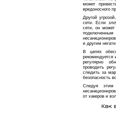
может привест
вредоносного п
Другой угрозой
сети. Если зл
сети, он может
подключенн
несанкциониров
и другим негат
В целях обесп
рекомендуется 
регулярно об
проводить регу
следить за мар
безопасность вс
Следуя этим
несанкциониров
от хакеров и вз
Как 