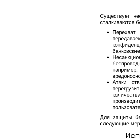
Существует не
сталкиваются б
Перехват
передав
конфиден
банковские
Несанкцио
беспрово
например,
вредоносно
Атаки от
перегруз
количест
производ
пользовате
Для защиты бе
следующие мер
Исп