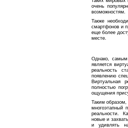
таких мировых п
очень популяр
возможностям.
Также необход
смартфонов и п
еще более дост
месте.
Однако, самым
является вирту
реальность ст
появлению спец
Виртуальная р
полностью пог
ощущения прису
Таким образом,
многоэтапный п
реальности. К
новые и захват
и удивлять н