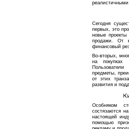
реалистичными
Сегодня сущест
первых, это пр
новые проекты
продажи. От 
финансовый рез
Во-вторых, мно
на покупках 
Пользователи
предметы, преи
от этих транз
развития и подд
К
Особняком ст
состязаются на
настоящей инду
помощью призо
рекламу и прод