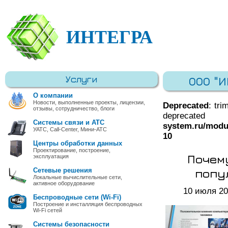
ИНТЕГРА
Услуги
ООО "
О компании
Новости, выполненные проекты, лицензии,
Deprecated
: tri
отзывы, сотрудничество, блоги
deprec
Системы связи и АТС
system.ru/modu
УАТС, Call-Center, Мини-АТС
10
Центры обработки данных
Проектирование, построение,
Почем
эксплуатация
попу
Сетевые решения
Локальные вычислительные сети,
активное оборудование
10 июля 2
Беспроводные сети (Wi-Fi)
Построение и инсталляция беспроводных
Wi-Fi сетей
Системы безопасности