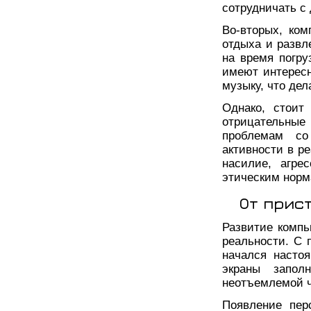
сотрудничать с
Во-вторых, ко
отдыха и развл
на время погру
имеют интерес
музыку, что де
Однако, стоит
отрицательные 
проблемам со
активности в р
насилие, агре
этическим норм
От прис
Развитие компь
реальности. С 
начался насто
экраны запол
неотъемлемой ч
Появление пер