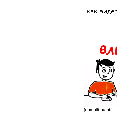
Как виде
{nomultithumb}