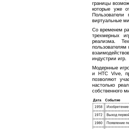
границы возмож
которые уже о
Пользователи 
виртуальные м
Со временем ра
трехмерных иг
реализма. Те
пользователям 
взаимодейство
индустрии игр.
Модернные игров
и HTC Vive, п
позволяют уча
настолько реа
собственного м
Дата
Событие
1958
Изобретение 
1972
Выход первой
1980
Появление пе