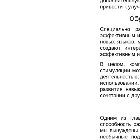
дополнительну
привести к улу
Об
Специально ра
эффективным ин
новых языков, 
создают интер
эффективным и
В целом, ком
стимуляции моз
деятельность
использовании
развития навы
сочетании с др
Одним из глав
способность ра
мы вынуждены 
необычные под