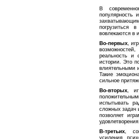
В современн
популярность 
захватывающим
погрузиться 
вовлекаются в и
Во-первых
, иг
возможностей,
реальность и 
истории. Это п
влиятельными и
Такие эмоцион
сильное притяж
Во-вторых
, и
положительны
испытывать ра
сложных задач 
позволяет игр
удовлетворения
В-третьих
, со
усиления псих