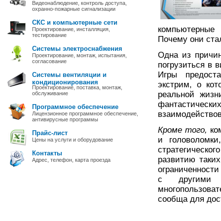
Видеонаблюдение, контроль доступа,
охранно-пожарные сигнализации
СКС и компьютерные сети
компьютерные
Проектирование, инсталляция,
тестирование
Почему они стал
Системы электроснабжения
Одна из причин
Проектирование, монтаж, испытания,
согласование
погрузиться в 
Игры предост
Системы вентиляции и
кондиционирования
экстрим, о ко
Проектирование, поставка, монтаж,
реальной жизн
обслуживание
фантастичес
Программное обеспечение
взаимодействов
Лицензионное программное обеспечение,
антивирусные программы
Кроме того,
ком
Прайс-лист
и головоломки
Цены на услуги и оборудование
стратегическо
Контакты
развитию таких
Адрес, телефон, карта проезда
ограниченности
с другими 
многопользова
сообща для дос