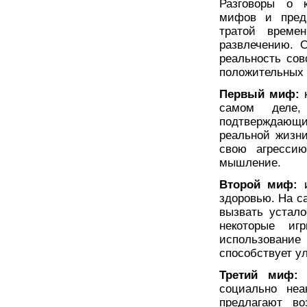
Разговоры о 
мифов и предр
тратой времен
развлечению. 
реальность со
положительных 
Первый миф:
к
самом деле, 
подтверждающ
реальной жизни
свою агрессию
мышление.
Второй миф:
и
здоровью. На с
вызвать устало
некоторые иг
использовани
способствует у
Третий миф:
к
социально неа
предлагают в