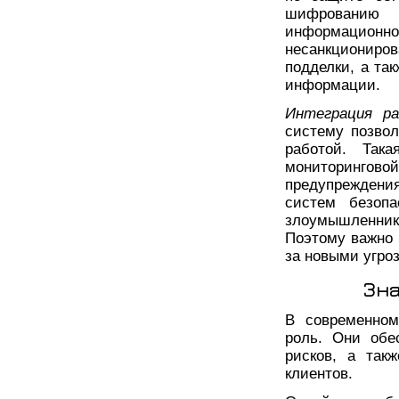
шифрованию 
информаци
несанкциониро
подделки, а та
информации.
Интеграция ра
систему позвол
работой. Так
мониторинговой
предупреждени
систем безопа
злоумышленни
Поэтому важно 
за новыми угро
Зн
В современном
роль. Они обе
рисков, а так
клиентов.