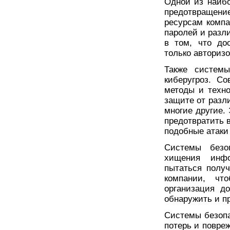
Одной из наиб
предотвращени
ресурсам компа
паролей и разл
в том, что до
только авториз
Также системы
киберугроз. С
методы и техно
защите от разли
многие другие.
предотвратить 
подобные атаки
Системы безо
хищения инфо
пытаться полу
компании, чт
организация д
обнаружить и п
Системы безопа
потерь и повре