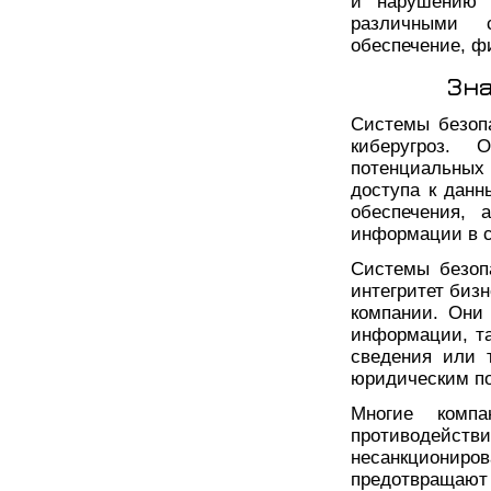
и нарушению б
различными с
обеспечение, ф
Зн
Системы безоп
киберугроз. 
потенциальны
доступа к данн
обеспечения, 
информации в с
Системы безоп
интегритет биз
компании. Они
информации, та
сведения или 
юридическим по
Многие комп
противодейст
несанкциониро
предотвращают