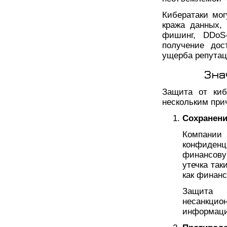
Кибератаки мо
кража данных,
фишинг, DDoS
получение дос
ущерба репутац
Зна
Защита от киб
нескольким при
Сохранени
Компани
конфиден
финансову
утечка та
как финанс
Защита 
несанкцион
информацие