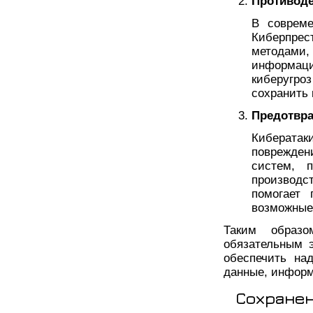
Противод
В соврем
Киберпре
методами
информац
киберугро
сохранить 
Предотвра
Киберат
поврежде
систем, 
производс
помогает 
возможные
Таким образо
обязательным 
обеспечить на
данные, информ
Сохранен