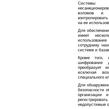
Системы б
несанкциониро
взломов и к
контролировать
на ее использов
Для обеспечени
имеет нескол
использование
сотруднику наз
системе и база
Кроме того, 
шифрование д
преобразует 
исключая во
специального к
Для обнаружен
безопасности о
организации 
регистрироват
недопустимые о