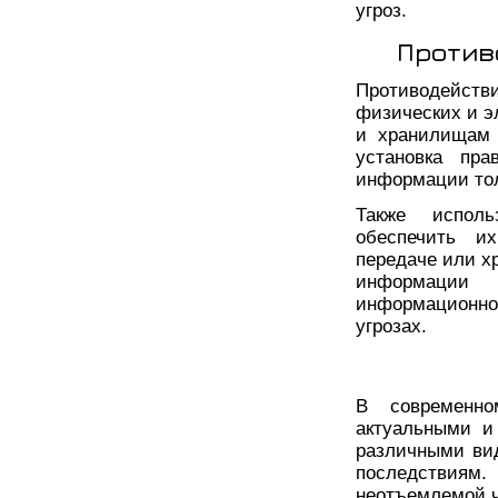
угроз.
Против
Противодейств
физических и э
и хранилищам 
установка пра
информации тол
Также испол
обеспечить и
передаче или х
информации 
информационно
угрозах.
В современно
актуальными и
различными вид
последствиям
неотъемлемой ч