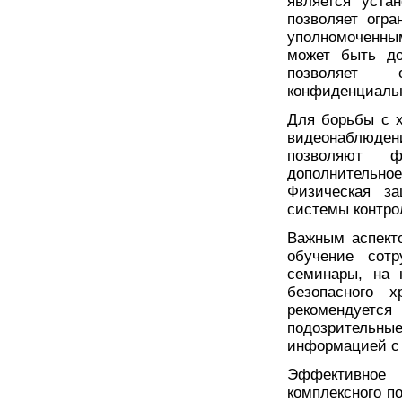
является уста
позволяет огр
уполномоченным
может быть до
позволяет 
конфиденциаль
Для борьбы с 
видеонаблюден
позволяют 
дополнительно
Физическая з
системы контрол
Важным аспект
обучение сотр
семинары, на 
безопасного 
рекомендуетс
подозритель
информацией с
Эффективное 
комплексного п