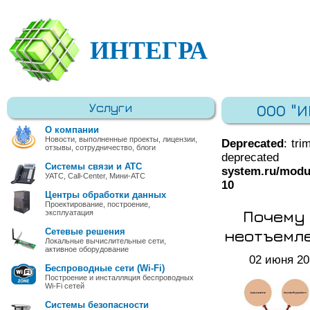
ИНТЕГРА
Услуги
ООО "
О компании
Новости, выполненные проекты, лицензии,
Deprecated
: tri
отзывы, сотрудничество, блоги
deprec
Системы связи и АТС
system.ru/modu
УАТС, Call-Center, Мини-АТС
10
Центры обработки данных
Проектирование, построение,
Почему 
эксплуатация
неотъемл
Сетевые решения
Локальные вычислительные сети,
активное оборудование
02 июня 20
Беспроводные сети (Wi-Fi)
Построение и инсталляция беспроводных
Wi-Fi сетей
Системы безопасности