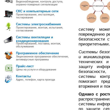
Видеонаблюдение, контроль доступа,
охранно-пожарные сигнализации
СКС и компьютерные сети
Проектирование, инсталляция,
тестирование
Системы электроснабжения
Проектирование, монтаж, испытания,
систему може
согласование
повреждению ре
Системы вентиляции и
безопасности 
кондиционирования
приоритетными.
Проектирование, поставка, монтаж,
обслуживание
Системы безоп
Программное обеспечение
и минимизиров
Лицензионное программное обеспечение,
антивирусные программы
технических и
Прайс-лист
защиту инфор
Цены на услуги и оборудование
безопасности,
системы конт
Контакты
Адрес, телефон, карта проезда
помогают пред
вторжения и по
Однако с рос
распространен
системы инфор
по защите сет