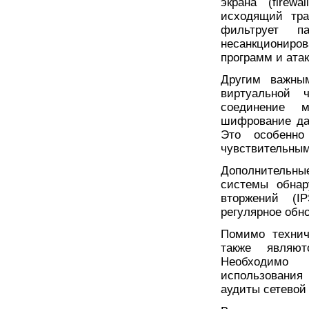
экрана (firew
исходящий тра
фильтрует п
несанкциониро
программ и атак
Другим важны
виртуальной 
соединение 
шифрование да
Это особенно
чувствительны
Дополнительн
системы обнар
вторжений (IP
регулярное обн
Помимо технич
также являют
Необходимо 
использования
аудиты сетевой