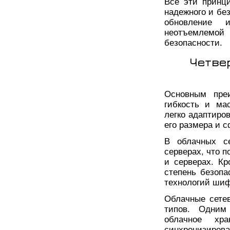
Все эти принц
надежного и без
обновление 
неотъемлемой
безопасности.
Четве
Основным пре
гибкость и ма
легко адаптиро
его размера и 
В облачных с
серверах, что 
и серверах. К
степень безопа
технологий шиф
Облачные сете
типов. Одним
облачное хр
синхронизиро