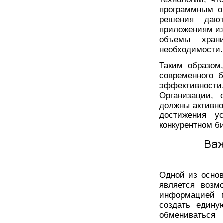
программным о
решения даю
приложениям из
объемы хран
необходимости.
Таким образом
современного 
эффективнос
Организации, 
должны активно
достижения у
конкурентном б
Ва
Одной из осно
является возм
информацией м
создать едину
обмениваться