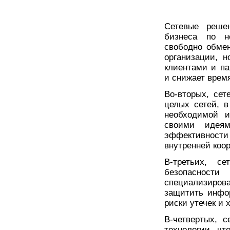
Сетевые реше
бизнеса по н
свободно обме
организации, 
клиентами и п
и снижает врем
Во-вторых, се
целых сетей, в
необходимой и
своими идея
эффективнос
внутренней коо
В-третьих, с
безопасно
специализиро
защитить инфо
риски утечек и 
В-четвертых, 
технологии, чт