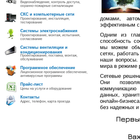
Видеонаблюдение, контроль доступа,
охранно-пожарные сигнализации
СКС и компьютерные сети
домами, авто
Проектирование, инсталляция,
тестирование
эффективным с
Системы электроснабжения
Одним из гла
Проектирование, монтаж, испытания,
согласование
способность со
мы можем обм
Системы вентиляции и
кондиционирования
сетях, работат
Проектирование, поставка, монтаж,
наши вопросы.
обслуживание
мира в режиме 
Программное обеспечение
Лицензионное программное обеспечение,
Сетевые решени
антивирусные программы
Они позволя
Прайс-лист
коммуникацию 
Цены на услуги и оборудование
данных, храни
Контакты
онлайн-бизнес
Адрес, телефон, карта проезда
без надежных и
Первы
Ва