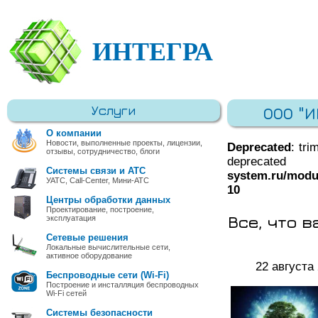
ИНТЕГРА
Услуги
ООО "
О компании
Новости, выполненные проекты, лицензии,
Deprecated
: tri
отзывы, сотрудничество, блоги
deprec
Системы связи и АТС
system.ru/modu
УАТС, Call-Center, Мини-АТС
10
Центры обработки данных
Проектирование, построение,
Все, что 
эксплуатация
Сетевые решения
Локальные вычислительные сети,
активное оборудование
22 августа
Беспроводные сети (Wi-Fi)
Построение и инсталляция беспроводных
Wi-Fi сетей
Системы безопасности