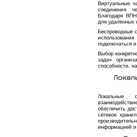
Виртуальные ч
соединения ч
Благодаря ВПН
для удаленных 
Беспроводные се
использования
подключаться и
Выбор конкретн
задач организ
способности, н
Локал
Локальные с
взаимодействи
обеспечить дос
сетевое храни
производител
информацией и 