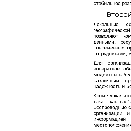
стабильное раз
Второй
Локальные с
географической
позволяют ко
данными, рес
современных о
сотрудниками, 
Для организа
аппаратное об
модемы и кабел
различным пр
надежность и б
Кроме локальны
такие как гло
беспроводные с
организации 
информацие
местоположения