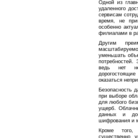
Одной из глав
удаленного до
сервисам сотру
время, не при
особенно акту
филиалами в ра
Другим преи
масштабируем
уменьшать объ
потребностей. 
ведь нет не
дорогостоящие 
оказаться непр
Безопасность д
при выборе обл
для любого биз
ущерб. Облачн
данных и до
шифрования и 
Кроме того,
существенно у