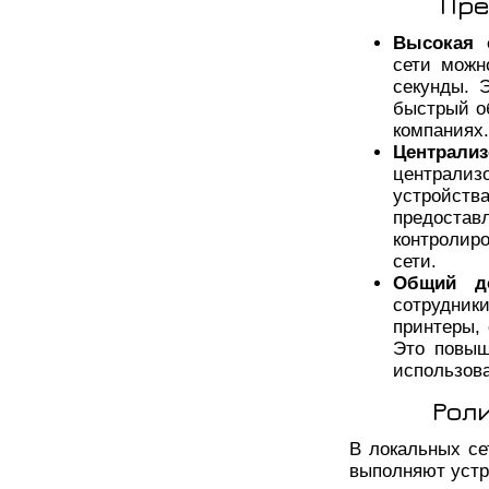
Пре
Высокая 
сети можн
секунды. 
быстрый о
компаниях.
Централи
централ
устройст
предост
контролир
сети.
Общий до
сотрудник
принтеры,
Это повыш
использова
Рол
В локальных се
выполняют устр