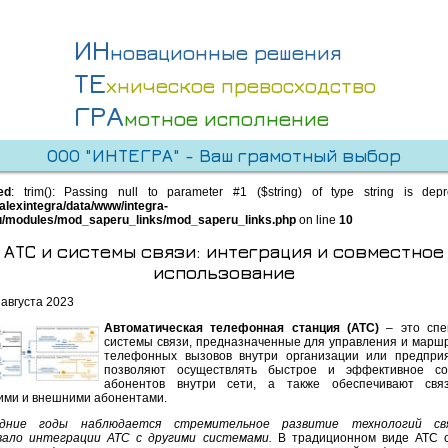
ИН
новационные решения
ТЕ
хническое превосходство
ГРА
мотное исполнение
ООО "ИНТЕГРА" - Ваш грамотный выбор
ed
: trim(): Passing null to parameter #1 ($string) of type string is dep
alexintegra/data/www/integra-
u/modules/mod_saperu_links/mod_saperu_links.php
on line
10
АТС и системы связи: интеграция и совместное
использование
 августа 2023
Автоматическая телефонная станция (АТС)
– это спе
системы связи, предназначенные для управления и марш
телефонных вызовов внутри организации или предпри
позволяют осуществлять быстрое и эффективное со
абонентов внутри сети, а также обеспечивают свя
ими и внешними абонентами.
дние годы наблюдается стремительное развитие технологий св
ало интеграции АТС с другими системами.
В традиционном виде АТС 