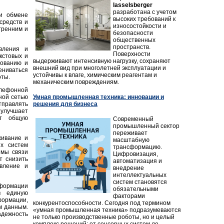
lasselsberger
разработана с учетом
 и обмене
высоких требований к
средств и
износостойкости и
тренним и
безопасности
общественных
пространств.
вления и
Поверхности
кстовых и
выдерживают интенсивную нагрузку, сохраняют
рованию и
внешний вид при многолетней эксплуатации и
ениваться
устойчивы к влаге, химическим реагентам и
оты.
механическим повреждениям.
елефонной
Умная промышленная техника: инновации и
ной сетью
решения для бизнеса
тправлять
улучшает
ет общую
Современный
промышленный сектор
переживает
живание и
масштабную
ых систем
трансформацию.
емы связи
Цифровизация,
т снизить
автоматизация и
вление и
внедрение
интеллектуальных
систем становятся
нформации
обязательными
в единую
факторами
ормации,
конкурентоспособности. Сегодня под термином
м данным.
«умная промышленная техника» подразумеваются
адежность
не только производственные роботы, но и целый
комплекс решений: от сенсорных систем до