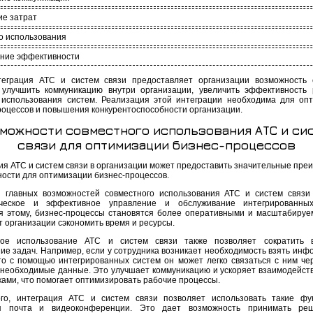
е затрат
о использования
ние эффективности
теграция АТС и систем связи предоставляет организации возможность 
 улучшить коммуникацию внутри организации, увеличить эффективность
 использования систем. Реализация этой интеграции необходима для оп
роцессов и повышения конкурентоспособности организации.
можности совместного использования АТС и си
связи для оптимизации бизнес-процессов
ия АТС и систем связи в организации может предоставить значительные пре
ности для оптимизации бизнес-процессов.
 главных возможностей совместного использования АТС и систем связи
ическое и эффективное управление и обслуживание интегрированных
я этому, бизнес-процессы становятся более оперативными и масштабируе
т организации сэкономить время и ресурсы.
ное использование АТС и систем связи также позволяет сократить 
ие задач. Например, если у сотрудника возникает необходимость взять инф
 то с помощью интегрированных систем он может легко связаться с ним че
 необходимые данные. Это улучшает коммуникацию и ускоряет взаимодейст
ками, что помогает оптимизировать рабочие процессы.
го, интеграция АТС и систем связи позволяет использовать такие фу
ая почта и видеоконференции. Это дает возможность принимать ре