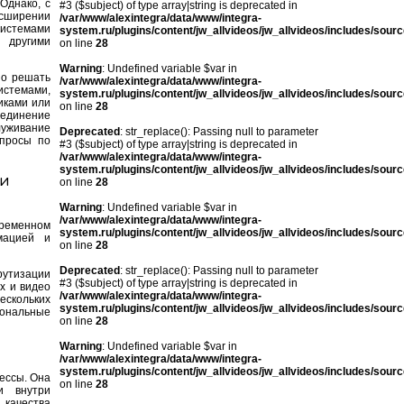
Однако, с
#3 ($subject) of type array|string is deprecated in
сширении
/var/www/alexintegra/data/www/integra-
истемами
system.ru/plugins/content/jw_allvideos/jw_allvideos/includes/sour
 другими
on line
28
Warning
: Undefined variable $var in
но решать
/var/www/alexintegra/data/www/integra-
истемами,
system.ru/plugins/content/jw_allvideos/jw_allvideos/includes/sour
иками или
on line
28
соединение
уживание
Deprecated
: str_replace(): Passing null to parameter
опросы по
#3 ($subject) of type array|string is deprecated in
/var/www/alexintegra/data/www/integra-
system.ru/plugins/content/jw_allvideos/jw_allvideos/includes/sour
 и
on line
28
Warning
: Undefined variable $var in
/var/www/alexintegra/data/www/integra-
временном
system.ru/plugins/content/jw_allvideos/jw_allvideos/includes/sour
мацией и
on line
28
Deprecated
: str_replace(): Passing null to parameter
рутизации
#3 ($subject) of type array|string is deprecated in
х и видео
/var/www/alexintegra/data/www/integra-
ескольких
system.ru/plugins/content/jw_allvideos/jw_allvideos/includes/sour
иональные
on line
28
Warning
: Undefined variable $var in
/var/www/alexintegra/data/www/integra-
system.ru/plugins/content/jw_allvideos/jw_allvideos/includes/sour
ессы. Она
on line
28
и внутри
качества