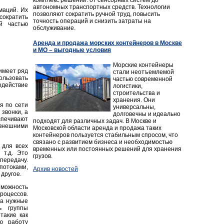
автономных транспортных средств. Технологии
маций. Их
позволяют сократить ручной труд, повысить
сократить
точность операций и снизить затраты на
й частью
обслуживание.
Аренда и продажа морских контейнеров в Москве
и МО – выгодные условия
Морские контейнеры
имеет ряд
стали неотъемлемой
ользовать
частью современной
одействие
логистики,
строительства и
хранения. Они
я по сети
универсальны,
звонки, а
долговечны и идеально
спечивают
подходят для различных задач. В Москве и
 внешними
Московской области аренда и продажа таких
контейнеров пользуется стабильным спросом, что
связано с развитием бизнеса и необходимостью
 для всех
временных или постоянных решений для хранения
 т.д. Это
грузов.
передачу.
отоками,
Архив новостей
другое.
можность
оцессов.
на нужные
ь группы
такие как
ю работу