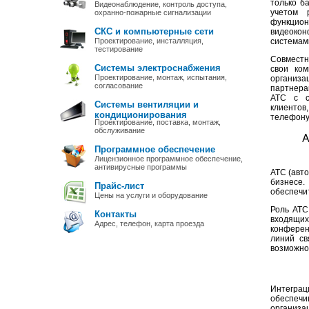
только б
Видеонаблюдение, контроль доступа,
учетом 
охранно-пожарные сигнализации
функцио
СКС и компьютерные сети
видеокон
Проектирование, инсталляция,
системам
тестирование
Совместн
Системы электроснабжения
свои ком
Проектирование, монтаж, испытания,
организа
согласование
партнерам
АТС с си
Системы вентиляции и
клиентов
кондиционирования
телефону
Проектирование, поставка, монтаж,
обслуживание
А
Программное обеспечение
Лицензионное программное обеспечение,
антивирусные программы
АТС (авт
бизнесе
Прайс-лист
обеспечи
Цены на услуги и оборудование
Роль АТС
Контакты
входящих
Адрес, телефон, карта проезда
конферен
линий св
возможнос
Интеграц
обеспеч
организ