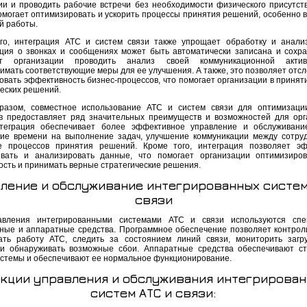
ии и проводить рабочие встречи без необходимости физического присутств
омогает оптимизировать и ускорить процессы принятия решений, особенно в
й работы.
го, интеграция АТС и систем связи также упрощает обработку и анали
ия о звонках и сообщениях может быть автоматически записана и сохра
ет организации проводить анализ своей коммуникационной акти
имать соответствующие меры для ее улучшения. А также, это позволяет отсл
овать эффективность бизнес-процессов, что помогает организации в принят
ческих решений.
разом, совместное использование АТС и систем связи для оптимизаци
в предоставляет ряд значительных преимуществ и возможностей для орг
теграция обеспечивает более эффективное управление и обслуживани
ие времени на выполнение задач, улучшение коммуникации между сотру
е процессов принятия решений. Кроме того, интеграция позволяет э
вать и анализировать данные, что помогает организации оптимизиро
ость и принимать верные стратегические решения.
ление и обслуживание интегрированных систем
связи
авления интегрированными системами АТС и связи используются спе
ные и аппаратные средства. Программное обеспечение позволяет контрол
ать работу АТС, следить за состоянием линий связи, мониторить загр
и обнаруживать возможные сбои. Аппаратные средства обеспечивают с
истемы и обеспечивают ее нормальное функционирование.
кции управления и обслуживания интегрирова
систем АТС и связи: