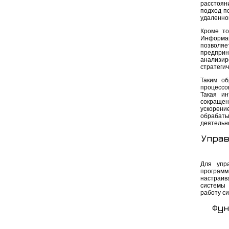
расстоян
подход п
удаленно
Кроме то
Информац
позволя
предприн
анализир
стратеги
Таким об
процессо
Такая ин
сокращен
ускорени
обрабаты
деятельн
Управ
Для упр
программ
настраив
системы 
работу с
Фун