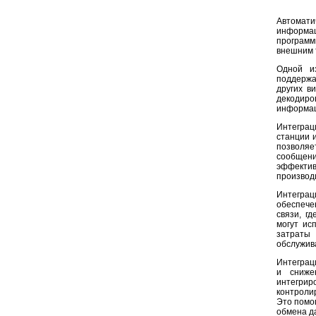
Автомати
информац
программ
внешним 
Одной и
поддержа
других в
декодиро
информац
Интеграц
станции 
позволяе
сообщен
эффекти
производ
Интеграц
обеспече
связи, г
могут ис
затраты 
обслужив
Интеграц
и сниже
интегри
контроли
Это помо
обмена д