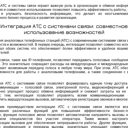
 АТС и системы связи играют важную роль в организации и обмене инфор
ия и совместное использование позволяют повысить эффективность работы, 
 и улучшить безопасность информации, что делает их неотъемлемо
ного бизнес-процесса и развития организации.
Интеграция АТС с системами связи: совместное
использование возможностей
ия аналоговых телефонных станций (АТС) с современными системами связи 
ств и возможностей. В первую очередь, интеграция позволяет совместно исп
ал обоих систем, что обеспечивает более эффективное и удобное взаим
телей.
связи, такие как IP-телефония, позволяют передавать голосовые сообщени
. Это значительно сокращает расходы на междугородные и международные 
лает возможным передачу голоса в любую точку мира. При этом, АТС обе
можности для работы с аналоговыми телефонами, а также соединение с
ия АТС с системами связи позволяет формировать единую точку доступа
ммуникации – голосовой связи, электронной почты, видеоконференций и
нно упрощает процесс обмена информацией и снижает затраты на ее 
с тем, интеграция позволяет управлять всеми коммуникационными п
лять маршрутизацию вызовов, автоматическую регистрацию звонков и многое 
им преимуществом интеграции АТС с системами связи является воз
ования различных функций для повышения эффективности бизнес-пр
, функция голосовое меню позволяет автоматически направлять вызовы 
или специалистов без участия оператора. Также можно настроит
сации вызовов для обеспечения непрерывности работы. Другие функции, 
ая конференция и передача вызова, значительно упрощают совместну