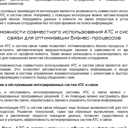
ания клиентов.
 основных преимуществ интеграции является возможность совместного испо
АТС и систем связи. Например, с помощью интеграции можно автоматизиров
щий звонок, передавать данные о клиенте на экран оператора и уста
ие с нужным сотрудником без потери времени на поиск информации.
можности совместного использования АТС и си
связи для оптимизации бизнес-процессов
ия АТС и систем связи также позволяет оптимизировать бизнес-процессы. 
строить автоматическую маршрутизацию звонков в зависимости от вр
ния или от профиля клиента. Также можно записывать и анализировать т
ы для повышения качества обслуживания и обучения сотрудников.
озможностью совместного использования АТС и систем связи является инт
темами. Это позволяет автоматически передавать информацию о вход
м звонке в систему управления взаимоотношениями с клиентами и быстро
нформацию о клиенте перед общением с ним.
ие и обслуживание интегрированных систем АТС и связи
ть и обслуживать интегрированные системы АТС и связи можно с
зированных программных решений. С их помощью можно настраивать фун
ть качество связи, обрабатывать звонки и управлять потоком информации.
интеграции АТС и систем связи обещает еще больше возможностей для оп
роцессов. Развитие технологий, таких как облачные вычисления, перех
ию и увеличение скорости передачи данных, позволят существенно р
ал и улучшить эффективность интегрированных систем АТС и связи.