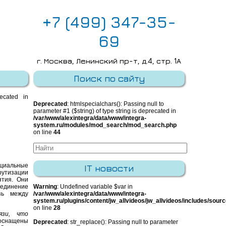
+7 (499) 347-35-
69
г. Москва, Ленинский пр-т, д.4, стр. 1А
E-mail:
info@integra-system.ru
Поиск по сайту
recated in
Deprecated
: htmlspecialchars(): Passing null to
parameter #1 ($string) of type string is deprecated in
/var/www/alexintegra/data/www/integra-
system.ru/modules/mod_search/mod_search.php
on line
44
циальные
IT новости
рутизации
ятия. Они
единение
Warning
: Undefined variable $var in
зь между
/var/www/alexintegra/data/www/integra-
system.ru/plugins/content/jw_allvideos/jw_allvideos/includes/sour
on line
28
язи, что
оснащены
Deprecated
: str_replace(): Passing null to parameter