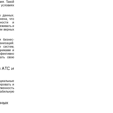
ия. Такой
 условиях
з данных.
нена, что
вности и
еживать и
ии верных
и бизнес-
анизаций.
е систем,
дниками и
ффективно
вать свою
 АТС и
циальные
ировать и
уженность
табильную
нных