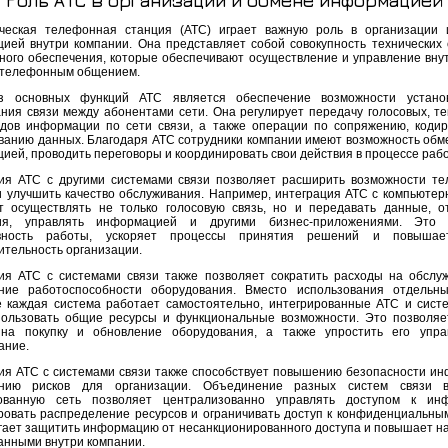
Роль АТС в организации и обмене информацией
ческая телефонная станция (АТС) играет важную роль в организации
ией внутри компании. Она представляет собой совокупность технических 
ного обеспечения, которые обеспечивают осуществление и управление вну
телефонным общением.
з основных функций АТС является обеспечение возможности устано
ния связи между абонентами сети. Она регулирует передачу голосовых, те
идов информации по сети связи, а также операции по сопряжению, коди
ванию данных. Благодаря АТС сотрудники компании имеют возможность обм
ией, проводить переговоры и координировать свои действия в процессе раб
ия АТС с другими системами связи позволяет расширить возможности т
и улучшить качество обслуживания. Например, интеграция АТС с компьютер
т осуществлять не только голосовую связь, но и передавать данные, о
ия, управлять информацией и другими бизнес-приложениями. Это 
вность работы, ускоряет процессы принятия решений и повыша
ительность организации.
ия АТС с системами связи также позволяет сократить расходы на обслу
ние работоспособности оборудования. Вместо использования отдельн
де каждая система работает самостоятельно, интегрированные АТС и сист
пользовать общие ресурсы и функциональные возможности. Это позволяе
на покупку и обновление оборудования, а также упростить его упра
ание.
ия АТС с системами связи также способствует повышению безопасности и
нию рисков для организации. Объединение разных систем связи 
рованную сеть позволяет централизованно управлять доступом к инф
ровать распределение ресурсов и ограничивать доступ к конфиденциальны
гает защитить информацию от несанкционированного доступа и повышает н
анными внутри компании.