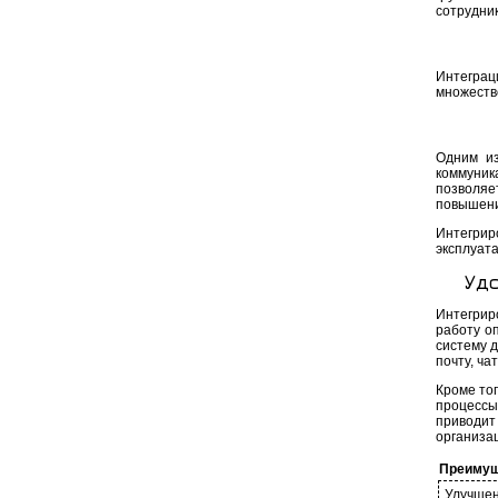
сотрудни
Интеграц
множеств
Одним из
коммуник
позволя
повышени
Интегрир
эксплуата
Уд
Интегрир
работу о
систему 
почту, ч
Кроме то
процессы
приводит
организа
Преимуще
Улучшен