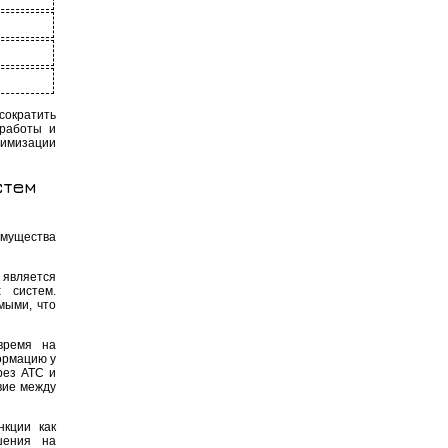
сократить
 работы и
тимизации
стем
имущества
 является
 систем.
мыми, что
время на
ормацию у
рез АТС и
вие между
нкции как
шения на