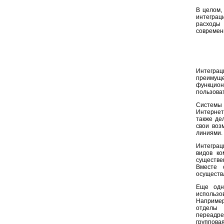
В целом,
интеграц
расходы
современ
Интеграц
преимуще
функцион
пользова
Системы 
Интернет
также де
свои воз
линиями.
Интеграц
видов ко
существе
Вместе 
осуществ
Еще одн
использ
Например
отделы 
переадре
группов