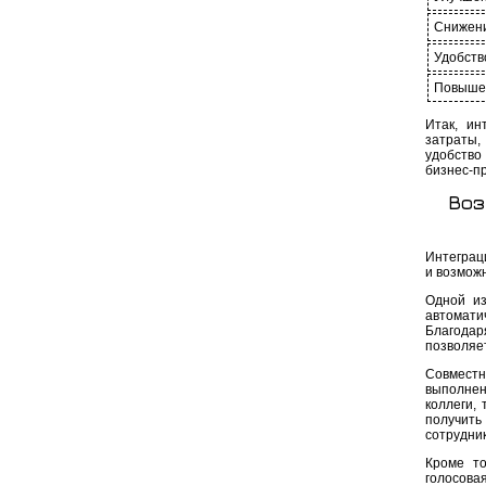
Снижени
Удобств
Повыше
Итак, ин
затраты,
удобство
бизнес-п
Воз
Интеграц
и возмож
Одной из
автомат
Благодар
позволяе
Совмест
выполнен
коллеги,
получить
сотрудни
Кроме то
голосов