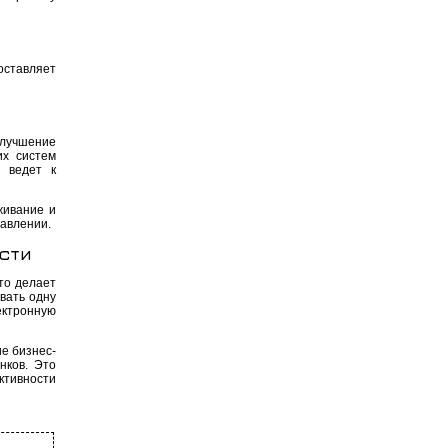
оставляет
улучшение
их систем
 ведет к
живание и
равлении.
сти
то делает
вать одну
ектронную
е бизнес-
нков. Это
ктивности