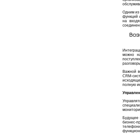
обслужив
Одним из
функций 
на входя
соединен
Воз
Интеграц
можно на
поступле
разговор
Важной в
CRM-сис
исходяще
полную и
Управлен
Управля
специали
монитори
Будущее 
бизнес-п
телефон
функцион