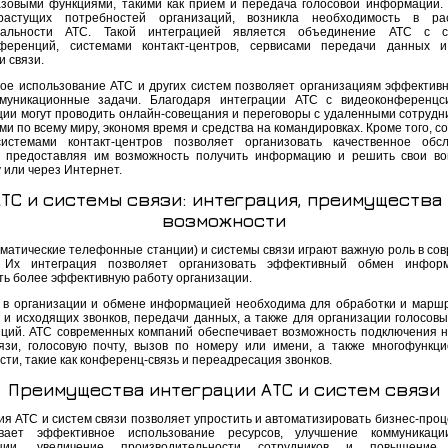
азовыми функциями, такими как прием и передача голосовой информации. 
растущих потребностей организаций, возникла необходимость в ра
нальности АТС. Такой интеграцией является объединение АТС с с
ференций, системами контакт-центров, сервисами передачи данных и
и связи.
ое использование АТС и других систем позволяет организациям эффектив
муникационные задачи. Благодаря интеграции АТС с видеоконференцс
ции могут проводить онлайн-совещания и переговоры с удаленными сотрудн
и по всему миру, экономя время и средства на командировках. Кроме того, 
стемами контакт-центров позволяет организовать качественное обсл
, предоставляя им возможность получить информацию и решить свои в
 или через Интернет.
ТС и системы связи: интеграция, преимущества
возможности
оматические телефонные станции) и системы связи играют важную роль в со
. Их интеграция позволяет организовать эффективный обмен инфор
ть более эффективную работу организации.
 в организации и обмене информацией необходима для обработки и марш
 и исходящих звонков, передачи данных, а также для организации голосовы
ций. АТС современных компаний обеспечивает возможность подключения н
язи, голосовую почту, вызов по номеру или имени, а также многофункц
ти, такие как конференц-связь и переадресация звонков.
Преимущества интеграции АТС и систем связи
ия АТС и систем связи позволяет упростить и автоматизировать бизнес-проц
ивает эффективное использование ресурсов, улучшение коммуникаци
ации, увеличение производительности сотрудников и повышение 