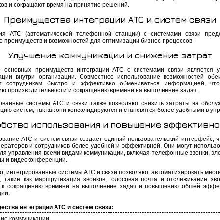
ков и сокращают время на принятие решений.
Преимущества интеграции АТС и систем связи
ия АТС (автоматической телефонной станции) с системами связи пред
о преимуществ и возможностей для оптимизации бизнес-процессов.
Улучшение коммуникации и снижение затрат
 основных преимуществ интеграции АТС с системами связи является 
ации внутри организации. Совместное использование возможностей обе
ет сотрудникам быстро и эффективно обмениваться информацией, что
ю производительности и сокращению времени на выполнение задач.
ованные системы АТС и связи также позволяют снизить затраты на обслу
цию систем, так как они консолидируются и становятся более удобными в уп
обство использования и повышение эффективно
ование АТС и систем связи создает единый пользовательский интерфейс, ч
ператоров и сотрудников более удобной и эффективной. Они могут использо
для управления всеми видами коммуникации, включая телефонные звонки, эл
аты и видеоконференции.
го, интегрированные системы АТС и связи позволяют автоматизировать многи
, такие как маршрутизация звонков, голосовая почта и отслеживание зво
 к сокращению времени на выполнение задач и повышению общей эффе
ции.
ства интеграции АТС и систем связи:
ие коммуникации