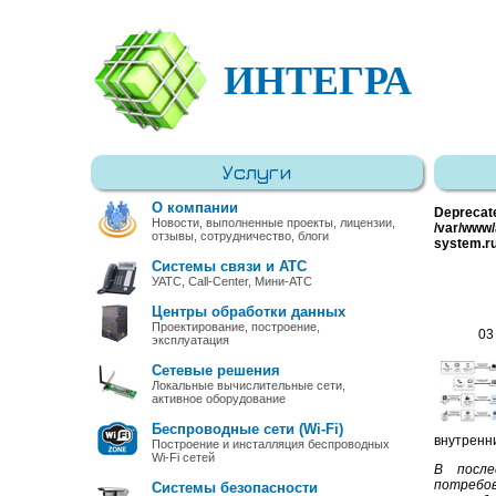
ИНТЕГРА
Услуги
О компании
Deprecat
Новости, выполненные проекты, лицензии,
/var/www/
отзывы, сотрудничество, блоги
system.r
Системы связи и АТС
УАТС, Call-Center, Мини-АТС
Центры обработки данных
Проектирование, построение,
03
эксплуатация
Сетевые решения
Локальные вычислительные сети,
активное оборудование
Беспроводные сети (Wi-Fi)
внутренн
Построение и инсталляция беспроводных
Wi-Fi сетей
В после
потребов
Системы безопасности