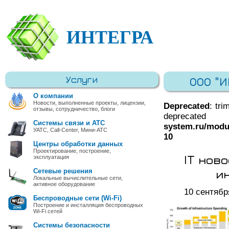
ИНТЕГРА
Услуги
ООО "
О компании
Новости, выполненные проекты, лицензии,
Deprecated
: tri
отзывы, сотрудничество, блоги
deprec
Системы связи и АТС
system.ru/modu
УАТС, Call-Center, Мини-АТС
10
Центры обработки данных
Проектирование, построение,
IT нов
эксплуатация
и
Сетевые решения
Локальные вычислительные сети,
активное оборудование
10 сентябр
Беспроводные сети (Wi-Fi)
Построение и инсталляция беспроводных
Wi-Fi сетей
Системы безопасности