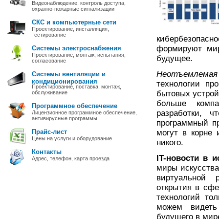
Видеонаблюдение, контроль доступа,
охранно-пожарные сигнализации
СКС и компьютерные сети
Проектирование, инсталляция,
тестирование
кибербезопас
формируют мир
Системы электроснабжения
Проектирование, монтаж, испытания,
будущее.
согласование
Неотъемлема
Системы вентиляции и
кондиционирования
технологии пр
Проектирование, поставка, монтаж,
бытовых устрой
обслуживание
больше комп
Программное обеспечение
разработки, ч
Лицензионное программное обеспечение,
антивирусные программы
программный пр
Прайс-лист
могут в корне
Цены на услуги и оборудование
никого.
Контакты
IT-новости в и
Адрес, телефон, карта проезда
миры искусств
виртуальной 
открытия в сфе
технологий то
можем видеть
будущего в мире