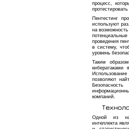
процесс, кото
протестировать 
Пентестинг пр
используют раз
на возможность
потенциальн
проведения пен
в систему, чт
уровень безопа
Таким образом
кибератаками 
Использование 
позволяют най
Безопасность
информационны
компаний.
Технол
Одной из наи
интеллекта явл
и статистиче