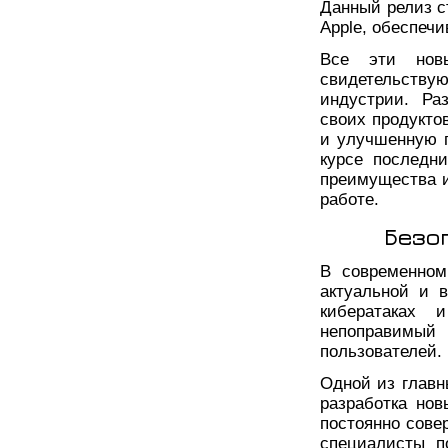
Данный релиз с
Apple, обеспеч
Все эти новы
свидетельству
индустрии. Ра
своих продукто
и улучшенную п
курсе последн
преимущества 
работе.
Безо
В современном
актуальной и 
кибератаках 
непоправимый
пользователей.
Одной из главн
разработка нов
постоянно сове
специалисты п