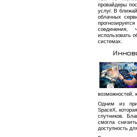
провайдеры пос
услуг. В ближа
облачных серв
прогнозирует
соединения, 
использовать о
системах.
Иннов
возможностей, 
Одним из прим
SpaceX, котора
спутников. Бл
смогла снизит
доступность дл