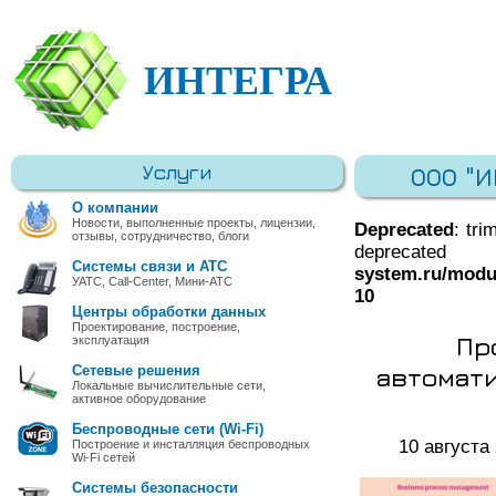
ИНТЕГРА
Услуги
ООО "
О компании
Новости, выполненные проекты, лицензии,
Deprecated
: tri
отзывы, сотрудничество, блоги
deprec
Системы связи и АТС
system.ru/modu
УАТС, Call-Center, Мини-АТС
10
Центры обработки данных
Проектирование, построение,
Пр
эксплуатация
автомат
Сетевые решения
Локальные вычислительные сети,
активное оборудование
Беспроводные сети (Wi-Fi)
10 августа
Построение и инсталляция беспроводных
Wi-Fi сетей
Системы безопасности