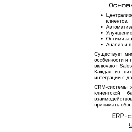
Основ
Централи
клиентов.
Автоматиз
Улучшение
Оптимизаци
Анализ и п
Существует мн
особенности и 
включают Sales
Каждая из них
интеграции с д
CRM-системы я
клиентской б
взаимодействов
принимать обос
ERP-