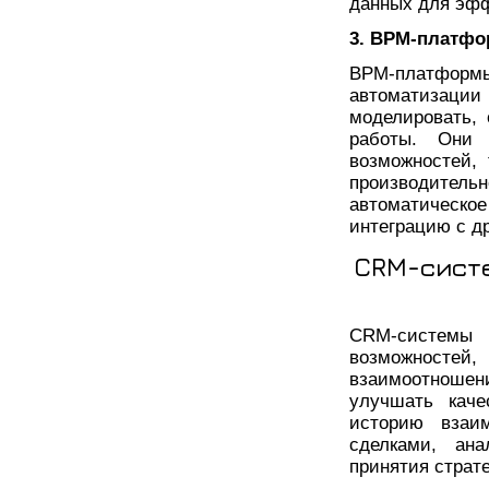
данных для эфф
3. BPM-платф
BPM-платформ
автоматизации
моделировать,
работы. Они 
возможностей, 
производител
автоматическое
интеграцию с д
CRM-систе
CRM-системы 
возможностей
взаимоотношени
улучшать каче
историю взаи
сделками, ан
принятия страт