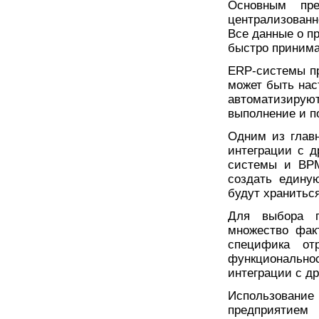
Основным пре
централизован
Все данные о п
быстро принима
ERP-системы пр
может быть нас
автоматизирую
выполнение и п
Одним из глав
интеграции с 
системы и BPM
создать едину
будут хранитьс
Для выбора п
множество факт
специфика от
функциональн
интеграции с д
Использовани
предприятием 