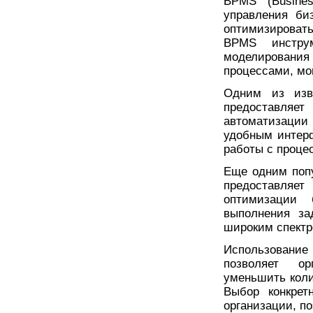
BPMS (Busine
управления би
оптимизировать
BPMS инструм
моделирован
процессами, мо
Одним из изв
предоставля
автоматизации
удобным интер
работы с проце
Еще одним поп
предоставля
оптимизации 
выполнения за
широким спектр
Использование
позволяет ор
уменьшить коли
Выбор конкрет
организации, п