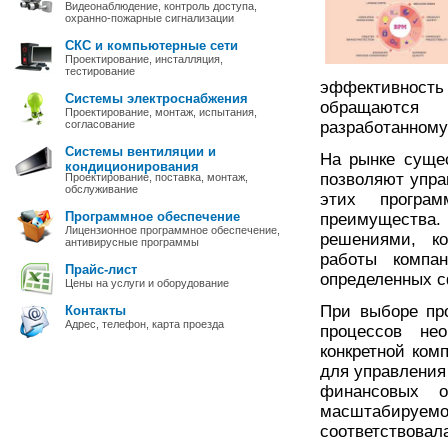
Видеонаблюдение, контроль доступа,
охранно-пожарные сигнализации
СКС и компьютерные сети
Проектирование, инсталляция,
тестирование
эффективность 
Системы электроснабжения
обращаются 
Проектирование, монтаж, испытания,
согласование
разработанному
Системы вентиляции и
На рынке суще
кондиционирования
позволяют упра
Проектирование, поставка, монтаж,
обслуживание
этих програ
Программное обеспечение
преимущества
Лицензионное программное обеспечение,
решениями, ко
антивирусные программы
работы компа
Прайс-лист
определенных с
Цены на услуги и оборудование
При выборе пр
Контакты
Адрес, телефон, карта проезда
процессов не
конкретной ком
для управления 
финансовых о
масштабируемос
соответствовал