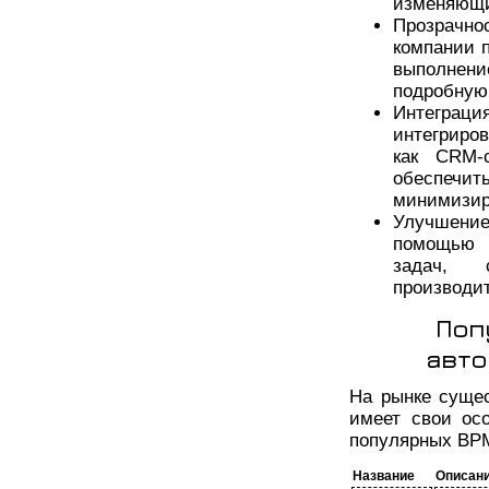
изменяющи
Прозрачн
компании 
выполнени
подробную 
Интеграци
интегриро
как CRM-
обеспеч
минимизир
Улучшение
помощью 
задач, 
производит
Поп
авто
На рынке суще
имеет свои ос
популярных BP
Название
Описан