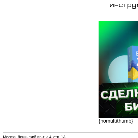
инстру
{nomultithumb}
Москва, Ленинский пр-т, д.4, стр. 1А