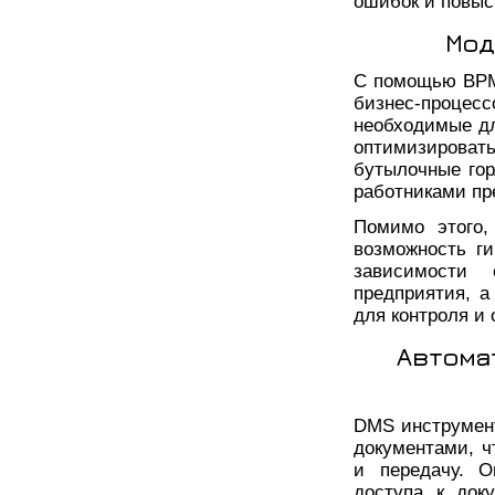
ошибок и повыс
Мод
С помощью BPM
бизнес-процесс
необходимые дл
оптимизироват
бутылочные гор
работниками пр
Помимо этого,
возможность ги
зависимости
предприятия, а
для контроля и
Автома
DMS инструмен
документами, ч
и передачу. О
доступа к док