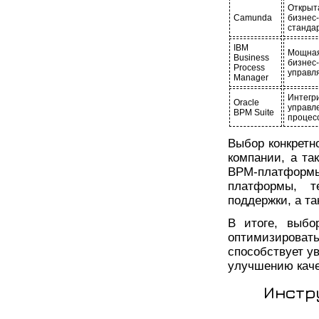
Открыт
Camunda
бизне
станда
IBM
Мощная
Business
бизне
Process
управл
Manager
Интег
Oracle
управл
BPM Suite
процес
Выбор конкретн
компании, а та
BPM-платформы
платформы, т
поддержки, а т
В итоге, выбо
оптимизирова
способствует у
улучшению каче
Инстр