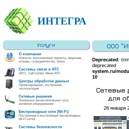
ИНТЕГРА
Услуги
ООО "
О компании
Новости, выполненные проекты, лицензии,
Deprecated
: tri
отзывы, сотрудничество, блоги
deprec
Системы связи и АТС
system.ru/modu
УАТС, Call-Center, Мини-АТС
10
Центры обработки данных
Проектирование, построение,
Сетевые 
эксплуатация
для о
Сетевые решения
Локальные вычислительные сети,
активное оборудование
26 января 
Беспроводные сети (Wi-Fi)
Построение и инсталляция беспроводных
Wi-Fi сетей
Системы безопасности