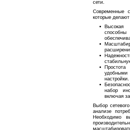
сети.
Современные с
которые делают
Высокая 
способн
обеспечив
Масштабир
расширени
Надежно
стабильную
Простота
удобными 
настройки.
Безопасно
набор ин
включая за
Выбор сетевого
анализе потре
Необходимо вы
производите
масштабировать