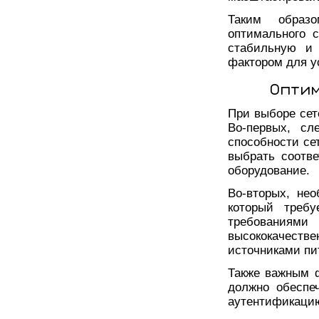
Таким образо
оптимального с
стабильную и 
фактором для у
Оптим
При выборе сет
Во-первых, сл
способности се
выбрать соотв
оборудование.
Во-вторых, не
который треб
требования
высококачест
источниками пи
Также важным ф
должно обеспе
аутентификацию