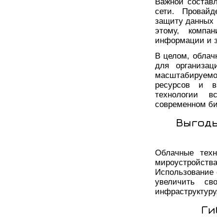
Важной состав
сети. Провай
защиту данных 
этому, компа
информации и з
В целом, облач
для организац
масштабируемо
ресурсов и в
технологии 
современном би
Выгоды
Облачные техн
мироустройст
Использование 
увеличить св
инфраструктуру
Ги