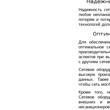
Надежн
Надежность сет
любое неплано
потерям и поте
технологий дол
Оптим
Для обеспечен
оптимальное с
производител
аспектов при в
с другими сете
Сетевое обору
высокую произ
данных. Также
чтобы сеть могл
Кроме того, н
Сетевое обору
внешних и вн
несанкциониров