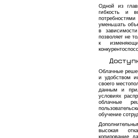
Одной из глав
гибкость и в
потребностями
уменьшать объ
в зависимости
позволяет не т
к изменяющ
конкурентоспос
Доступ
Облачные решен
и удобством и
своего местопо
данным и прил
условиях распр
облачные ре
пользовательс
обучение сотру
Дополнительны
высокая отка
копирование д