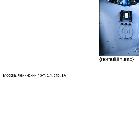
{nomultithumb}
Москва, Ленинский пр-т, д.4, стр. 1А