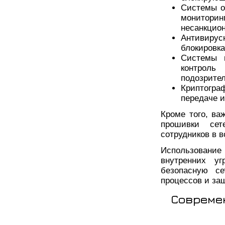
Системы о
мониторин
несанкцио
Антивирус
блокировк
Системы 
контроль
подозрител
Криптогр
передаче и
Кроме того, ва
прошивки сет
сотрудников в 
Использовани
внутренних у
безопасную се
процессов и з
Совреме