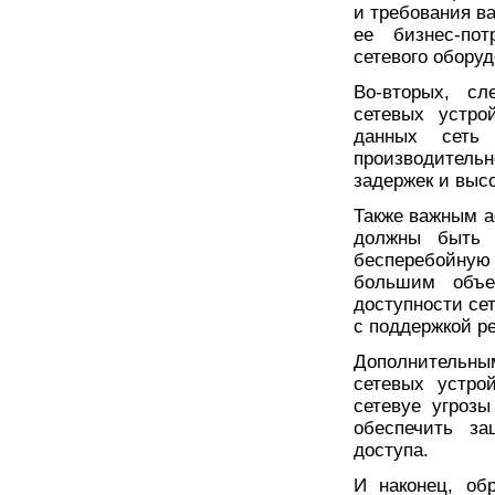
и требования в
ее бизнес-пот
сетевого оборуд
Во-вторых, сл
сетевых устро
данных сеть 
производитель
задержек и выс
Также важным а
должны быть 
бесперебойную 
большим объе
доступности се
с поддержкой р
Дополнительны
сетевых устро
сетевye угроз
обеспечить за
доступа.
И наконец, об