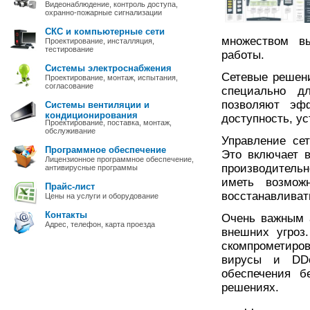
Видеонаблюдение, контроль доступа,
охранно-пожарные сигнализации
СКС и компьютерные сети
множеством вы
Проектирование, инсталляция,
тестирование
работы.
Системы электроснабжения
Сетевые решени
Проектирование, монтаж, испытания,
согласование
специально д
позволяют эфф
Системы вентиляции и
кондиционирования
доступность, ус
Проектирование, поставка, монтаж,
обслуживание
Управление се
Программное обеспечение
Это включает 
Лицензионное программное обеспечение,
производительн
антивирусные программы
иметь возмож
Прайс-лист
восстанавливат
Цены на услуги и оборудование
Контакты
Очень важным 
Адрес, телефон, карта проезда
внешних угроз
скомпрометиро
вирусы и DDo
обеспечения б
решениях.