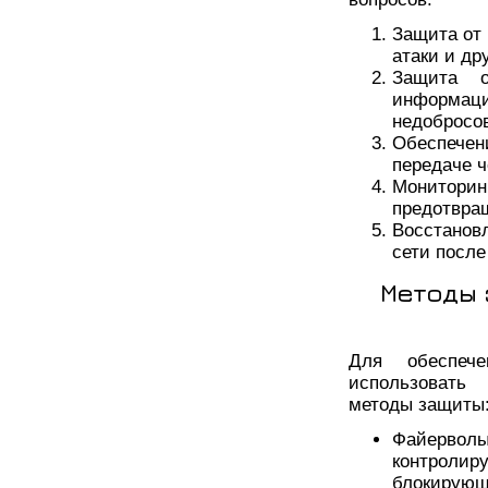
Защита от 
атаки и др
Защита о
информаци
недобросов
Обеспече
передаче ч
Монитори
предотвращ
Восстанов
сети после
Методы 
Для обеспече
использовать
методы защиты
Файервол
контрол
блокирующ