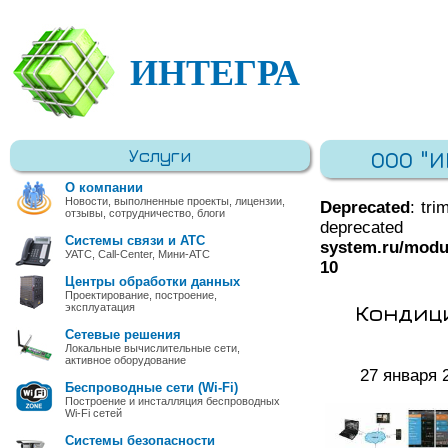
ИНТЕГРА
Услуги
ООО "
О компании
Новости, выполненные проекты, лицензии,
Deprecated
: tri
отзывы, сотрудничество, блоги
deprec
Системы связи и АТС
system.ru/modu
УАТС, Call-Center, Мини-АТС
10
Центры обработки данных
Проектирование, построение,
Кондиц
эксплуатация
Сетевые решения
Локальные вычислительные сети,
активное оборудование
27 января 
Беспроводные сети (Wi-Fi)
Построение и инсталляция беспроводных
Wi-Fi сетей
Системы безопасности