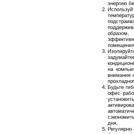
энергию б
Использ
темпера
подстраи
поддержи
образом,
эффектив
помещения
Изолируйт
задумайт
кондицион
на компью
внимание 
прохладног
Будьте ги
офис рабо
установит
активирова
автоматич
сэкономит
дня.
Регулярн