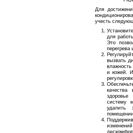
Для достижени
кондициониров
учесть следую
Установит
для работ
Это позво
перегрева 
Регулируй
вызвать д
влажность
и кожей. 
регулировк
Обеспечь
качества
здоровье
систему к
удалить 
помещении
Поддержив
изменений
дискомфо