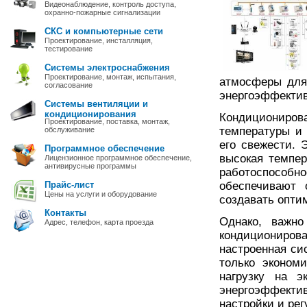
Видеонаблюдение, контроль доступа,
охранно-пожарные сигнализации
СКС и компьютерные сети
Проектирование, инсталляция,
тестирование
Системы электроснабжения
Проектирование, монтаж, испытания,
атмосферы для
согласование
энергоэффектив
Системы вентиляции и
кондиционирования
Кондиционир
Проектирование, поставка, монтаж,
температуры и 
обслуживание
его свежести. 
Программное обеспечение
высокая темпер
Лицензионное программное обеспечение,
антивирусные программы
работоспособ
Прайс-лист
обеспечивают 
Цены на услуги и оборудование
создавать опти
Контакты
Однако, важно
Адрес, телефон, карта проезда
кондициониро
настроенная си
только эконом
нагрузку на э
энергоэффекти
настройки и рег