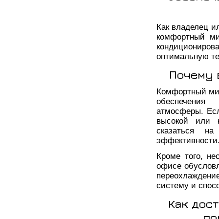
Как владелец и
комфортный ми
кондиционир
оптимальную те
Почему 
Комфортный ми
обеспечения 
атмосферы. Ес
высокой или н
сказаться н
эффективности
Кроме того, н
офисе обусловл
переохлаждени
систему и спос
Как дос
по