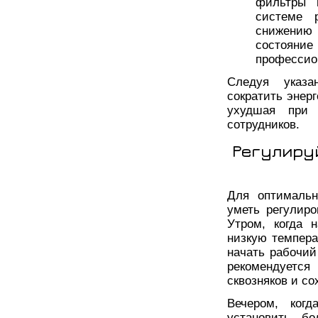
фильтры 
системе 
снижению
состояни
профессио
Следуя указа
сократить энер
ухудшая при 
сотрудников.
Регулиру
Для оптимальн
уметь регулиро
Утром, когда 
низкую темпера
начать рабочий
рекомендуется
сквозняков и с
Вечером, ког
установить бо