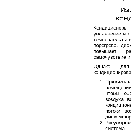
Из
кон
Кондиционеры
увлажнение и о
температура и 
перегрева, дис
повышает ра
самочувствие и
Однако для
кондиционирова
Правильн
помещени
чтобы обе
воздуха в
кондицион
потоки во
дискомфор
Регулярн
система 