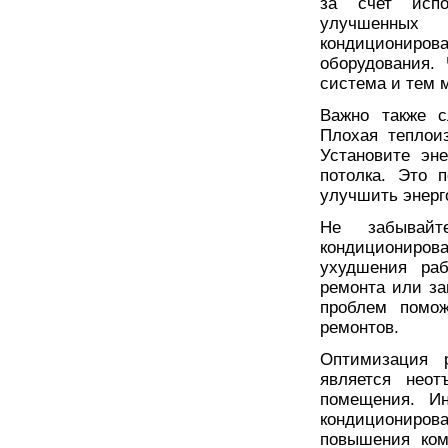
за счет испо
улучшенных
кондициониров
оборудования.
система и тем 
Важно также с
Плохая теплоиз
Установите эн
потолка. Это 
улучшить энер
Не забывайт
кондициониро
ухудшения раб
ремонта или за
проблем помож
ремонтов.
Оптимизация 
является нео
помещения. И
кондициониров
повышения ком