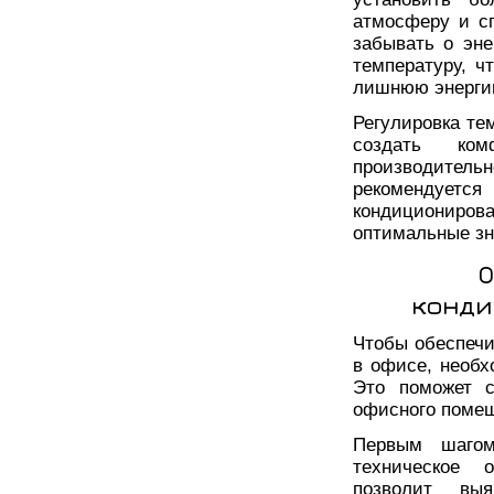
атмосферу и сп
забывать о эн
температуру, ч
лишнюю энерги
Регулировка те
создать ко
производительн
рекомендуется
кондиционир
оптимальные зн
О
конди
Чтобы обеспеч
в офисе, необх
Это поможет с
офисного поме
Первым шагом
техническое 
позволит вы