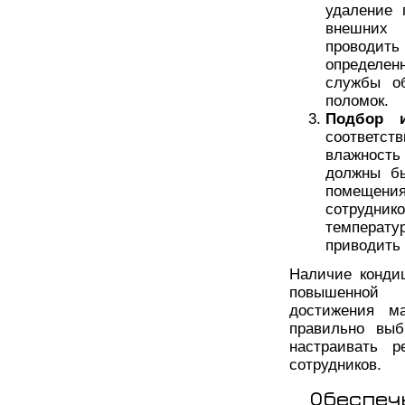
удаление 
внешних 
проводит
определен
службы об
поломок.
Подбор 
соответст
влажность
должны бы
помещени
сотрудник
температу
приводить 
Наличие конди
повышенной п
достижения ма
правильно выб
настраивать 
сотрудников.
Обеспеч