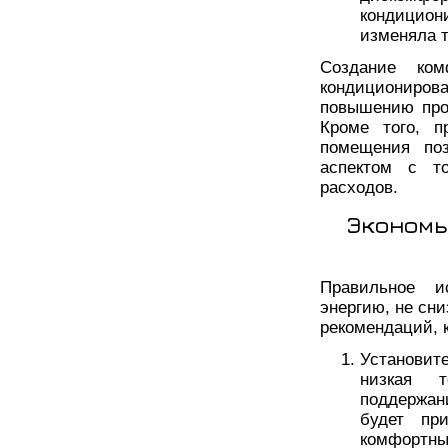
кондицио
изменяла т
Создание ко
кондициониро
повышению про
Кроме того, п
помещения поз
аспектом с то
расходов.
Экономь
Правильное и
энергию, не сни
рекомендаций, 
Установит
низкая 
поддержан
будет пр
комфортны