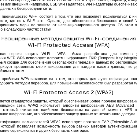
ься к беспроводной сети Wi-Fi. Он может быть встроенным (например, в ноу
е) или внешним (например, USB Wi-Fi адаптер). Wi-Fi-адаптеры обеспечиваю
 данных в беспроводной сети.
 преимущество Wi-Fi состоит в том, что она позволяет подключаться к ин
сте, где есть Wi-Fi-сеть. Однако, для обеспечения безопасности своей Wi
принимать меры по защите от несанкционированного доступа. Об этом 
о в следующих частях статьи.
Расширенные методы защиты Wi-Fi-соединения
Wi-Fi Protected Access (WPA)
тная версия защиты Wi-Fi - WPA - была разработана для замены у
я WEP. WPA использует алгоритм шифрования TKIP (Temporal Key Integrity P
был создан для обеспечения безопасности передачи данных по беспроводн
ерирует временные ключи шифрования для каждого пакета данных, что д
йким к атакам.
 проблема WPA заключается в том, что пароль для аутентификации пол
добрать методом перебора. Для повышения безопасности был разработан W
Wi-Fi Protected Access 2 (WPA2)
яется стандартом защиты, который обеспечивает более прочное шифрован
оводной сети. WPA2 использует алгоритм шифрования AES (Advanced E
), который считается наиболее безопасным на данный момент. AES п
чное шифрование, что обеспечивает защиту данных от незаконного доступа.
нтификации пользователей WPA2 использует протокол EAP (Extensible Authe
), который позволяет возможность выбора разных методов аутентификации
вание сертификатов и других безопасных методов.