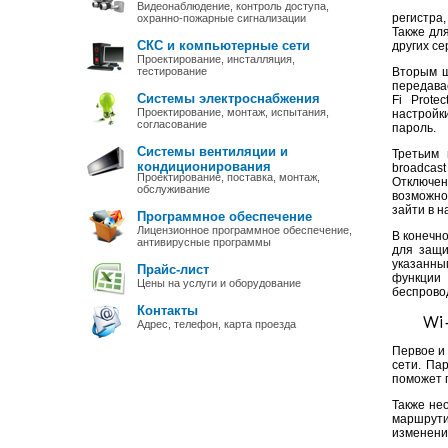
Видеонаблюдение, контроль доступа,
регистра
охранно-пожарные сигнализации
Также дл
СКС и компьютерные сети
других се
Проектирование, инсталляция,
тестирование
Вторым ш
передава
Системы электроснабжения
Fi Prote
Проектирование, монтаж, испытания,
настройк
согласование
пароль.
Системы вентиляции и
Третьим 
кондиционирования
broadcast
Проектирование, поставка, монтаж,
Отключен
обслуживание
возможно
зайти в 
Программное обеспечение
Лицензионное программное обеспечение,
В конечно
антивирусные программы
для защи
указанны
Прайс-лист
функции 
Цены на услуги и оборудование
беспрово
Контакты
Wi
Адрес, телефон, карта проезда
Первое и 
сети. Па
поможет 
Также не
маршрути
изменени