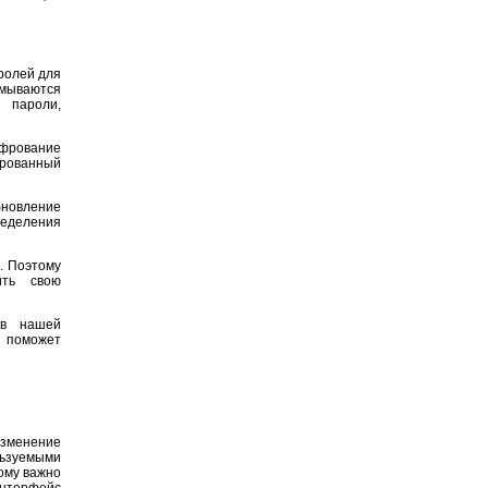
ролей для
мываются
 пароли,
ифрование
ированный
новление
ределения
. Поэтому
ить свою
 в нашей
 поможет
зменение
льзуемыми
ому важно