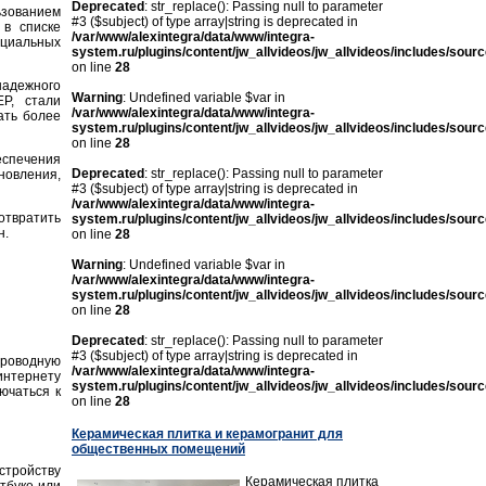
Deprecated
: str_replace(): Passing null to parameter
ьзованием
#3 ($subject) of type array|string is deprecated in
 в списке
/var/www/alexintegra/data/www/integra-
нциальных
system.ru/plugins/content/jw_allvideos/jw_allvideos/includes/sour
on line
28
надежного
Warning
: Undefined variable $var in
P, стали
/var/www/alexintegra/data/www/integra-
ать более
system.ru/plugins/content/jw_allvideos/jw_allvideos/includes/sour
on line
28
спечения
Deprecated
: str_replace(): Passing null to parameter
новления,
#3 ($subject) of type array|string is deprecated in
/var/www/alexintegra/data/www/integra-
твратить
system.ru/plugins/content/jw_allvideos/jw_allvideos/includes/sour
н.
on line
28
Warning
: Undefined variable $var in
/var/www/alexintegra/data/www/integra-
system.ru/plugins/content/jw_allvideos/jw_allvideos/includes/sour
on line
28
Deprecated
: str_replace(): Passing null to parameter
#3 ($subject) of type array|string is deprecated in
спроводную
/var/www/alexintegra/data/www/integra-
 интернету
system.ru/plugins/content/jw_allvideos/jw_allvideos/includes/sour
ючаться к
on line
28
Керамическая плитка и керамогранит для
общественных помещений
стройству
Керамическая плитка