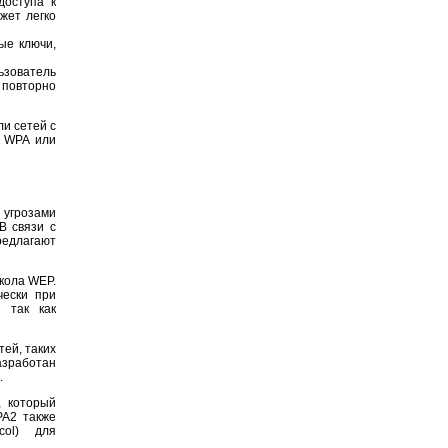
доступа к
жет легко
ые ключи,
ьзователь
 повторно
и сетей с
ь WPA или
угрозами
В связи с
редлагают
кола WEP.
чески при
 так как
ей, таких
разработан
.
, который
PA2 также
col) для