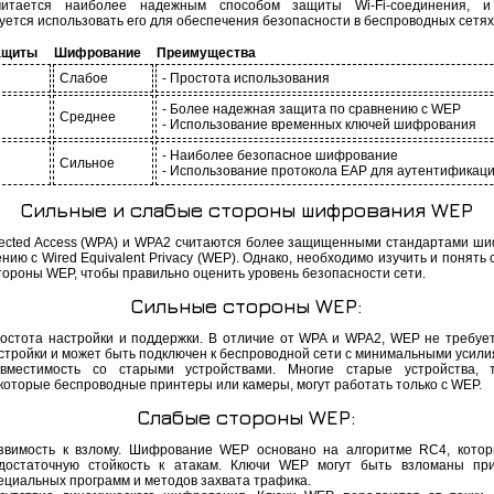
итается наиболее надежным способом защиты Wi-Fi-соединения, и
уется использовать его для обеспечения безопасности в беспроводных сетях
ащиты
Шифрование
Преимущества
Слабое
- Простота использования
- Более надежная защита по сравнению с WEP
Среднее
- Использование временных ключей шифрования
- Наиболее безопасное шифрование
Сильное
- Использование протокола EAP для аутентификац
Сильные и слабые стороны шифрования WEP
otected Access (WPA) и WPA2 считаются более защищенными стандартами ш
нию с Wired Equivalent Privacy (WEP). Однако, необходимо изучить и понять
тороны WEP, чтобы правильно оценить уровень безопасности сети.
Сильные стороны WEP:
остота настройки и поддержки. В отличие от WPA и WPA2, WEP не требуе
стройки и может быть подключен к беспроводной сети с минимальными усили
вместимость со старыми устройствами. Многие старые устройства, т
которые беспроводные принтеры или камеры, могут работать только с WEP.
Слабые стороны WEP:
звимость к взлому. Шифрование WEP основано на алгоритме RC4, кото
достаточную стойкость к атакам. Ключи WEP могут быть взломаны пр
ециальных программ и методов захвата трафика.