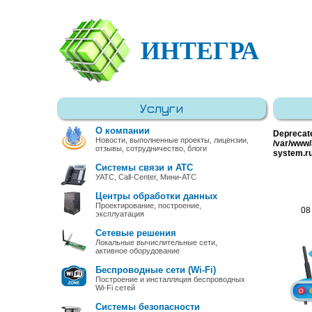
ИНТЕГРА
Услуги
О компании
Deprecat
Новости, выполненные проекты, лицензии,
/var/www/
отзывы, сотрудничество, блоги
system.r
Системы связи и АТС
УАТС, Call-Center, Мини-АТС
Центры обработки данных
Проектирование, построение,
08
эксплуатация
Сетевые решения
Локальные вычислительные сети,
активное оборудование
Беспроводные сети (Wi-Fi)
Построение и инсталляция беспроводных
Wi-Fi сетей
Системы безопасности