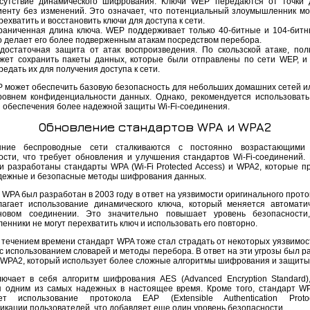
сутствие динамического шифрования. Ключи WEP передаются от точки 
иенту без изменений. Это означает, что потенциальный злоумышленник мо
рехватить и восстановить ключи для доступа к сети.
раниченная длина ключа. WEP поддерживает только 40-битные и 104-битн
о делает его более подверженным атакам посредством перебора.
достаточная защита от атак воспроизведения. По скользской атаке, пол
жет сохранить пакеты данных, которые были отправлены по сети WEP, и
редать их для получения доступа к сети.
P может обеспечить базовую безопасность для небольших домашних сетей ил
ровнем конфиденциальности данных. Однако, рекомендуется использоват
 обеспечения более надежной защиты Wi-Fi-соединения.
Обновление стандартов WPA и WPA2
шние беспроводные сети сталкиваются с постоянно возрастающими 
ости, что требует обновления и улучшения стандартов Wi-Fi-соединений. 
и разработаны стандарты WPA (Wi-Fi Protected Access) и WPA2, которые п
дежные и безопасные методы шифрования данных.
WPA был разработан в 2003 году в ответ на уязвимости оригинального прото
агает использование динамического ключа, который меняется автомати
новом соединении. Это значительно повышает уровень безопасности,
нники не могут перехватить ключ и использовать его повторно.
 течением времени стандарт WPA тоже стал страдать от некоторых уязвимост
 с использованием словарей и методы перебора. В ответ на эти угрозы был 
 WPA2, который использует более сложные алгоритмы шифрования и защиты
ючает в себя алгоритм шифрования AES (Advanced Encryption Standard)
я одним из самых надежных в настоящее время. Кроме того, стандарт W
ает использование протокола EAP (Extensible Authentication Proto
икации пользователей, что добавляет еще один уровень безопасности.