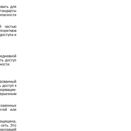
овать для
стандарты
опасности
й частью
лгоритмов
доступа и
едневной
ть доступ
ности.
ированный
 доступ к
формации.
серьезным
законных
етей или
защищена,
сеть. Это
ранзакций