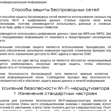
 конфиденциальную информацию.
Способы защиты беспроводных сетей
 способом защиты беспроводных сетей является использование сильных па
оступа Wi-Fi и шифрования данных. Слабые пароли легко взла
ленниками, поэтому рекомендуется использовать длинные и сложные
 из букв, цифр и специальных символов.
комендуется использовать шифрование данных, такое как WPA или WPA2. Ш
 передаваемую информацию от перехвата и предотвращает несанкцион
сети.
тельными способами защиты являются использование брандмауэра, об
ного обеспечения, регулярное изменение паролей, отключение функции оп
ения сети, ограничение доступа по MAC-адресу и скрытие SSID.
нимать, что ни один метод защиты не является абсолютно непроницаемым
дуется комбинировать несколько методов защиты, чтобы обезопас
дную сеть от потенциальных угроз.
ение безопасности беспроводной сети является важным аспектом
нной информационной эпохе. Соблюдение базовых мер безопасности
 неприятностей и обеспечит защиту ваших данных и личной информации.
Усиление безопасности Wi-Fi-маршрутизатора
1. Изменение стандартных настроек
шагом для усиления безопасности Wi-Fi-маршрутизатора является и
ных настроек. Очень часто злоумышленники знакомы с параметрами, испо
телем по умолчанию, и могут легко получить доступ к маршрутизатору. Поэт