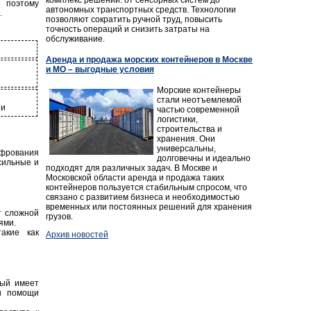
 поэтому
автономных транспортных средств. Технологии
.
позволяют сократить ручной труд, повысить
точность операций и снизить затраты на
обслуживание.
Аренда и продажа морских контейнеров в Москве
и МО – выгодные условия
Морские контейнеры
стали неотъемлемой
ии
частью современной
логистики,
строительства и
хранения. Они
универсальны,
ифрования
долговечны и идеально
 сильные и
подходят для различных задач. В Москве и
Московской области аренда и продажа таких
контейнеров пользуется стабильным спросом, что
связано с развитием бизнеса и необходимостью
временных или постоянных решений для хранения
т сложной
грузов.
ями.
акие как
Архив новостей
рый имеет
и помощи