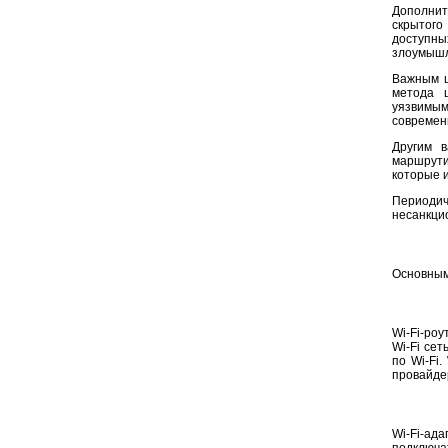
Дополнит
скрытого
доступны
злоумышл
Важным ш
метода 
уязвимым
современ
Другим в
маршрути
которые 
Периоди
несанкци
Основным
Wi-Fi-роу
Wi-Fi сет
по Wi-Fi
провайде
Wi-Fi-ад