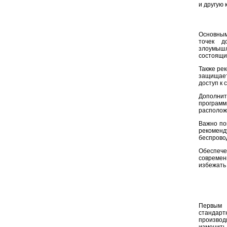
и другую
Основным
точек д
злоумыш
состоящие
Также ре
защищает
доступ к 
Дополни
программ
располож
Важно по
рекомен
беспрово
Обеспеч
совреме
избежать
Первым 
стандарт
производи