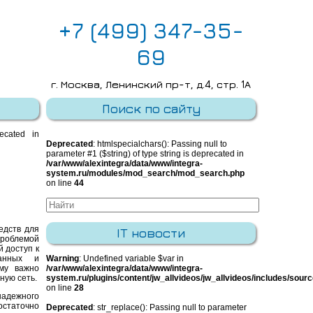
+7 (499) 347-35-
69
г. Москва, Ленинский пр-т, д.4, стр. 1А
E-mail:
info@integra-system.ru
Поиск по сайту
recated in
Deprecated
: htmlspecialchars(): Passing null to
parameter #1 ($string) of type string is deprecated in
/var/www/alexintegra/data/www/integra-
system.ru/modules/mod_search/mod_search.php
on line
44
едств для
IT новости
проблемой
 доступ к
анных и
Warning
: Undefined variable $var in
ому важно
/var/www/alexintegra/data/www/integra-
ную сеть.
system.ru/plugins/content/jw_allvideos/jw_allvideos/includes/sour
on line
28
адежного
остаточно
Deprecated
: str_replace(): Passing null to parameter