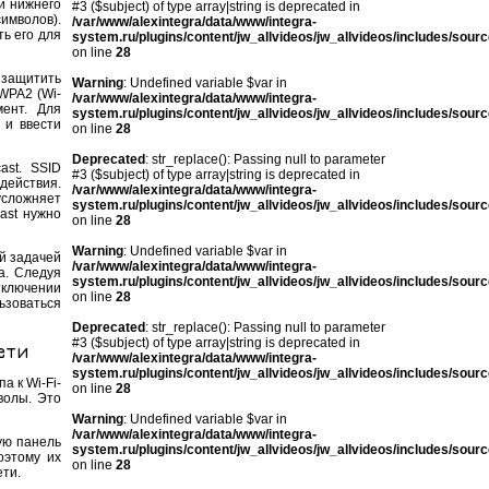
и нижнего
#3 ($subject) of type array|string is deprecated in
имволов).
/var/www/alexintegra/data/www/integra-
ь его для
system.ru/plugins/content/jw_allvideos/jw_allvideos/includes/sour
on line
28
 защитить
Warning
: Undefined variable $var in
WPA2 (Wi-
/var/www/alexintegra/data/www/integra-
мент. Для
system.ru/plugins/content/jw_allvideos/jw_allvideos/includes/sour
 и ввести
on line
28
Deprecated
: str_replace(): Passing null to parameter
ast. SSID
#3 ($subject) of type array|string is deprecated in
 действия.
/var/www/alexintegra/data/www/integra-
усложняет
system.ru/plugins/content/jw_allvideos/jw_allvideos/includes/sour
ast нужно
on line
28
Warning
: Undefined variable $var in
й задачей
/var/www/alexintegra/data/www/integra-
а. Следуя
system.ru/plugins/content/jw_allvideos/jw_allvideos/includes/sour
тключении
on line
28
зоваться
Deprecated
: str_replace(): Passing null to parameter
#3 ($subject) of type array|string is deprecated in
ети
/var/www/alexintegra/data/www/integra-
system.ru/plugins/content/jw_allvideos/jw_allvideos/includes/sour
а к Wi-Fi-
on line
28
волы. Это
Warning
: Undefined variable $var in
/var/www/alexintegra/data/www/integra-
ую панель
system.ru/plugins/content/jw_allvideos/jw_allvideos/includes/sour
оэтому их
on line
28
ети.