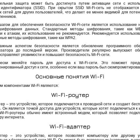
ельная защита может быть достигнута путем активации сети с испол
 идентификатора (SSID). При скрытом SSID Wi-Fi-сеть не отображается
х сетей для других пользователей, что делает ее менее видимой для поте
енников.
агом для обеспечения безопасности Wi-Fi-сети является использование 
шифрования данных. Стандартные методы шифрования, такие как WE
и к атакам, их использование не рекомендуется. Рекомендуется использов
ные методы шифрования, такие как WPA2.
ажным аспектом безопасности является обновление программного обе
затора до последней версии. Производители регулярно выпускают об
исправляют уязвимости и повышают безопасность Wi-Fi-сети.
чески меняйте пароль для доступа к Wi-Fi-сети. Это поможет предо
онированный доступ к сети, особенно если ваш пароль был скомпрометирова
Основные понятия Wi-Fi
и компонентами Wi-Fi являются:
Wi-Fi-роутер
тер – это устройство, которое подключается к проводной сети и создает бе
ь. Он является точкой доступа для устройств, которые хотят подключиться к
. Wi-Fi-роутеры обычно имеют встроенный модем, который позволяет подкл
ру интернета.
Wi-Fi-адаптер
аптер – это устройство, которое позволяет компьютеру или другому у