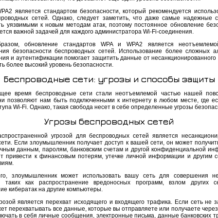
PA2 является стандартом безопасности, который рекомендуется использ
проводных сетей. Однако, следует заметить, что даже самые надежные 
ть уязвимыми к новым методам атак, поэтому постоянное обновление без
ется важной задачей для каждого администратора Wi-Fi-соединения.
бразом, обновление стандартов WPA и WPA2 является неотъемлемо
ния безопасности беспроводных сетей. Использование более сложных а
ия и аутентификации помогает защитить данные от несанкционированного 
ть более высокий уровень безопасности.
Беспроводные сети: угрозы и способы защиты
щее время беспроводные сети стали неотъемлемой частью нашей повс
ни позволяют нам быть подключенными к интернету в любом месте, где ес
тупа Wi-Fi. Однако, такая свобода несет в себе определенные угрозы безопас
Угрозы беспроводных сетей
спространенной угрозой для беспроводных сетей является несанкцион
сети. Если злоумышленник получает доступ к вашей сети, он может получить
чным данным, паролям, банковским счетам и другой конфиденциальной ин
т привести к финансовым потерям, утечке личной информации и другим 
виям.
го, злоумышленник может использовать вашу сеть для совершения не
, таких как распространение вредоносных программ, взлом других с
ие кибератак на другие компьютеры.
грозой является перехват исходящего и входящего трафика. Если сеть не 
ет перехватывать все данные, которые вы отправляете или получаете через 
лючать в себя личные сообщения, электронные письма, данные банковских т