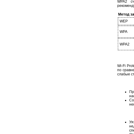
WPA2 сч
рекоменд
Метод з
WEP
WPA
WPA2
Wi-Fi Pr
по сравне
слабые с
Пр
на
Со
не
Уя
не
сп