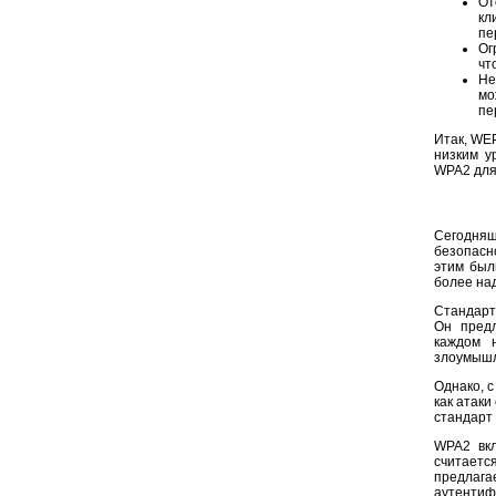
От
кл
пе
Ог
чт
Не
мо
пе
Итак, WE
низким у
WPA2 для
Сегодня
безопасн
этим был
более на
Стандарт 
Он предл
каждом 
злоумышле
Однако, с
как атаки
стандарт
WPA2 вкл
считаетс
предлаг
аутентиф