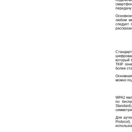
подключат
смартфон
передачу
Основное
любом ме
следует 
рассказан
Стандар
шифровани
который 
TKIP ген
более сто
Основная
можно по
WPA2 явл
по беспр
Standard
симметри
Для ауте
Protocol
использо