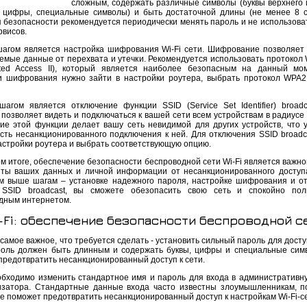
сложным, содержать различные символы (буквы верхнего 
, цифры, специальные символы) и быть достаточной длины (не менее 8 с
я безопасности рекомендуется периодически менять пароль и не использоват
рвисов.
агом является настройка шифрования Wi-Fi сети. Шифрование позволяет
емые данные от перехвата и утечки. Рекомендуется использовать протокол 
cted Access II), который является наиболее безопасным на данный мо
и шифрования нужно зайти в настройки роутера, выбрать протокол WPA2
шагом является отключение функции SSID (Service Set Identifier) broadc
 позволяет видеть и подключаться к вашей сети всем устройствам в радиусе
ие этой функции делает вашу сеть невидимой для других устройств, что 
сть несанкционированного подключения к ней. Для отключения SSID broadc
настройки роутера и выбрать соответствующую опцию.
м итоге, обеспечение безопасности беспроводной сети Wi-Fi является важно
ты ваших данных и личной информации от несанкционированного доступ
м выше шагам – установке надежного пароля, настройке шифрования и о
SSID broadcast, вы сможете обезопасить свою сеть и спокойно поль
дным интернетом.
-Fi: обеспечение безопасности беспроводной с
самое важное, что требуется сделать - установить сильный пароль для доступ
роль должен быть длинным и содержать буквы, цифры и специальные сим
предотвратить несанкционированный доступ к сети.
обходимо изменить стандартное имя и пароль для входа в административн
затора. Стандартные данные входа часто известны злоумышленникам, п
е поможет предотвратить несанкционированный доступ к настройкам Wi-Fi-с