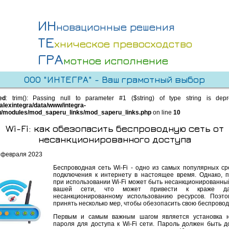
ИН
новационные решения
ТЕ
хническое превосходство
ГРА
мотное исполнение
ООО "ИНТЕГРА" - Ваш грамотный выбор
ed
: trim(): Passing null to parameter #1 ($string) of type string is dep
alexintegra/data/www/integra-
u/modules/mod_saperu_links/mod_saperu_links.php
on line
10
Wi-Fi: как обезопасить беспроводную сеть от
несанкционированного доступа
 февраля 2023
Беспроводная сеть Wi-Fi - одно из самых популярных ср
подключения к интернету в настоящее время. Однако, 
при использовании Wi-Fi может быть несанкционированный
вашей сети, что может привести к краже д
несанкционированному использованию ресурсов. Поэт
принять несколько мер, чтобы обезопасить свою беспровод
Первым и самым важным шагом является установка н
пароля для доступа к Wi-Fi сети. Пароль должен быть д