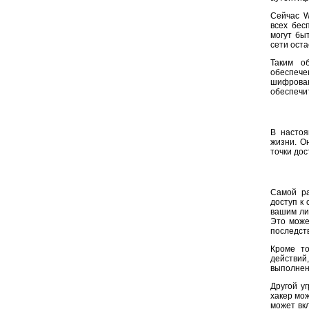
Сейчас W
всех бес
могут бы
сети оста
Таким о
обеспече
шифрован
обеспечи
В настоя
жизни. О
точки дос
Самой ра
доступ к 
вашим ли
Это може
последст
Кроме то
действий
выполнен
Другой у
хакер мож
может вк