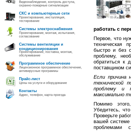
Видеонаблюдение, контроль доступа,
охранно-пожарные сигнализации
СКС и компьютерные сети
Проектирование, инсталляция,
тестирование
работать с пе
Системы электроснабжения
Проектирование, монтаж, испытания,
согласование
Первое, что нуж
техническая п
Системы вентиляции и
кондиционирования
быстро и без о
Проектирование, поставка, монтаж,
проблему, нео
обслуживание
обратиться к 
Программное обеспечение
поставщиком си
Лицензионное программное обеспечение,
антивирусные программы
Если причина 
Прайс-лист
технической п
Цены на услуги и оборудование
проблему и 
Контакты
максимально т
Адрес, телефон, карта проезда
Помимо этого
Убедитесь, чт
Проверьте работ
вашей системе 
проблемами с 