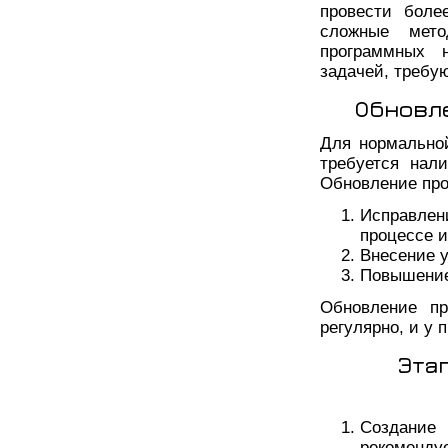
провести боле
сложные мето
программных 
задачей, требу
Обновл
Для нормально
требуется нал
Обновление про
Исправлен
процессе 
Внесение 
Повышение
Обновление пр
регулярно, и у 
Эта
Создание
рекоменд