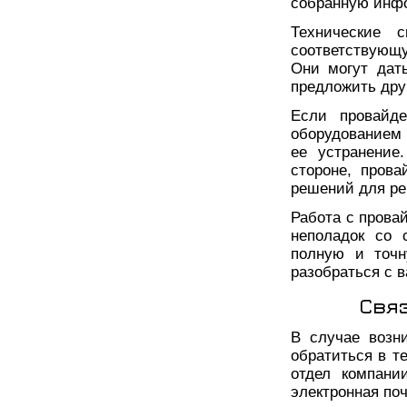
собранную инф
Технические 
соответствующ
Они могут дат
предложить дру
Если провайде
оборудованием 
ее устранение
стороне, пров
решений для р
Работа с прова
неполадок со 
полную и точн
разобраться с 
Свя
В случае возн
обратиться в т
отдел компани
электронная по