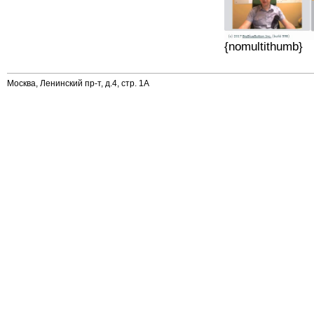
{nomultithumb}
Москва, Ленинский пр-т, д.4, стр. 1А