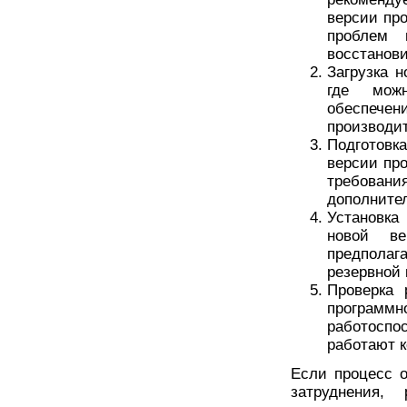
версии пр
проблем 
восстанов
Загрузка 
где мож
обеспечен
производи
Подготовка
версии про
требовани
дополните
Установка
новой ве
предполага
резервной 
Проверка 
програм
работоспо
работают к
Если процесс 
затруднения,