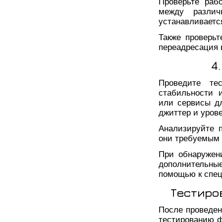
Проверьте раб
между различ
устанавливаетс
Также проверьт
переадресация в
4
Проведите те
стабильности 
или сервисы дл
джиттер и уров
Анализируйте 
они требуемым 
При обнаружен
дополнительны
помощью к спец
Тестиро
После проведен
тестированию ф