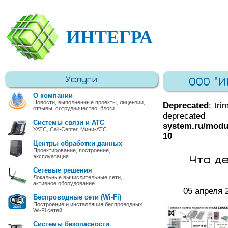
ИНТЕГРА
Услуги
ООО "
О компании
Новости, выполненные проекты, лицензии,
Deprecated
: tri
отзывы, сотрудничество, блоги
deprec
Системы связи и АТС
system.ru/modu
УАТС, Call-Center, Мини-АТС
10
Центры обработки данных
Проектирование, построение,
Что де
эксплуатация
Сетевые решения
Локальные вычислительные сети,
активное оборудование
05 апреля 
Беспроводные сети (Wi-Fi)
Построение и инсталляция беспроводных
Wi-Fi сетей
Системы безопасности