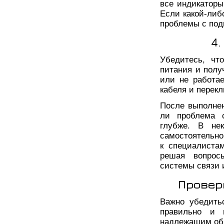
все индикаторы
Если какой-либо
проблемы с под
4.
Убедитесь, чт
питания и полу
или не работае
кабеля и перек
После выполнен
ли проблема с
глубже. В нек
самостоятельно
к специалиста
решая вопрос
системы связи 
Провер
Важно убедить
правильно и 
надлежащим обр