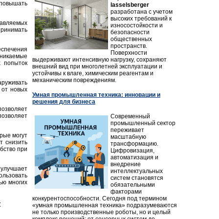
повышать
lasselsberger
разработана с учетом
высоких требований к
равляемых
износостойкости и
принимать
безопасности
общественных
пространств.
еспечения
Поверхности
никаемые
выдерживают интенсивную нагрузку, сохраняют
 попыток
внешний вид при многолетней эксплуатации и
устойчивы к влаге, химическим реагентам и
механическим повреждениям.
аруживать
 от новых
Умная промышленная техника: инновации и
решения для бизнеса
позволяет
позволяет
Современный
промышленный сектор
переживает
рые могут
масштабную
т снизить
трансформацию.
бство при
Цифровизация,
автоматизация и
внедрение
улучшает
интеллектуальных
ользовать
систем становятся
ью многих
обязательными
факторами
конкурентоспособности. Сегодня под термином
х
«умная промышленная техника» подразумеваются
не только производственные роботы, но и целый
комплекс решений: от сенсорных систем до