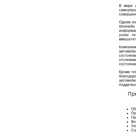
В мире а
самоупр
совершен
Одним из
блокчейн
информац
узлах се
вмешател
Компании
автомоби
состоянии
отслежив
состоянии
Кроме то
благодар
автомоби
поддельн
Пр
Об
Пр
Пр
Во
Ул
Со