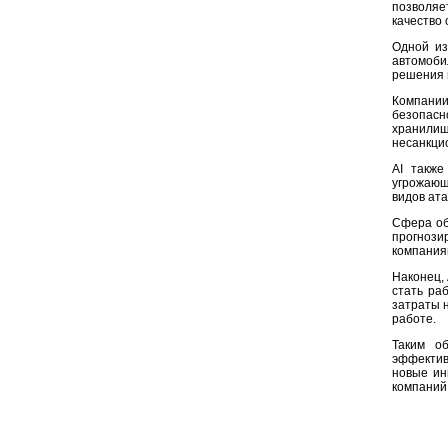
позволяе
качество 
Одной из
автомоби
решения 
Компании
безопасн
хранилищ
несанкци
AI также
угрожающ
видов ата
Сфера об
прогнози
компаниям
Наконец, 
стать ра
затраты 
работе.
Таким об
эффектив
новые ин
компаний