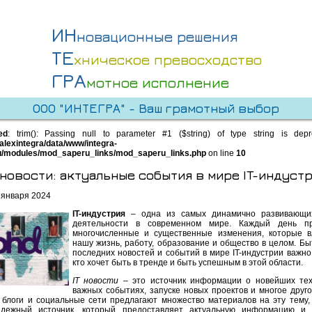
ИН
новационные решения
ТЕ
хническое превосходство
ГРА
мотное исполнение
ООО "ИНТЕГРА" - Ваш грамотный выбор
ed
: trim(): Passing null to parameter #1 ($string) of type string is dep
alexintegra/data/www/integra-
u/modules/mod_saperu_links/mod_saperu_links.php
on line
10
 новости: актуальные события в мире IT-индуст
 января 2024
IT-индустрия
– одна из самых динамично развивающи
деятельности в современном мире. Каждый день пр
многочисленные и существенные изменения, которые 
нашу жизнь, работу, образование и общество в целом. Быт
последних новостей и событий в мире IT-индустрии важно 
кто хочет быть в тренде и быть успешным в этой области.
IT новости
– это источник информации о новейших тех
важных событиях, запуске новых проектов и многое друго
 блоги и социальные сети предлагают множество материалов на эту тему,
адежный источник, который предоставляет актуальную информацию и 