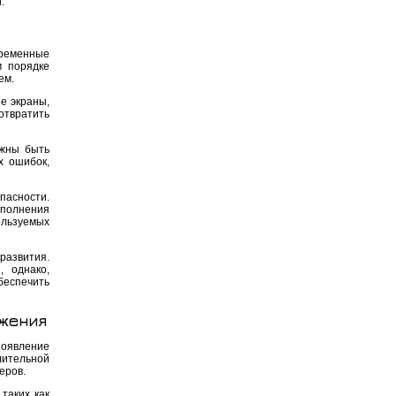
.
временные
м порядке
ем.
е экраны,
отвратить
лжны быть
х ошибок,
пасности.
ыполнения
ользуемых
развития.
 однако,
еспечить
ижения
появление
ительной
еров.
таких как