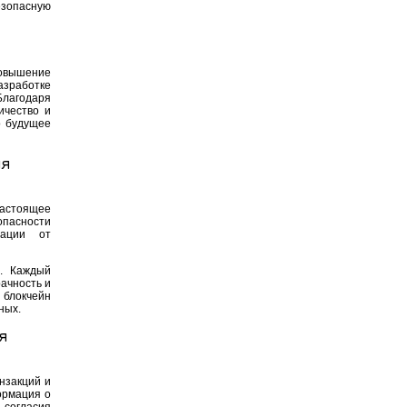
езопасную
повышение
азработке
Благодаря
ичество и
о будущее
ля
настоящее
опасности
ации от
ь. Каждый
ачность и
 блокчейн
ных.
я
нзакций и
ормация о