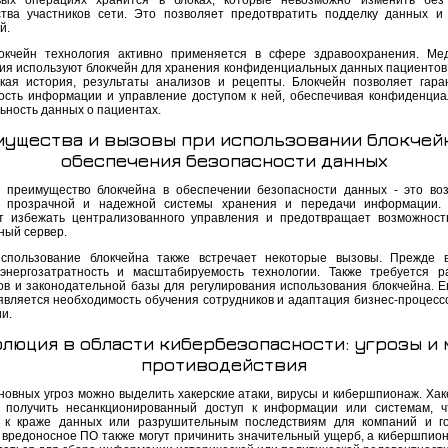
ых операциях хранится в блоках, которые невозможно изменить без 
тва участников сети. Это позволяет предотвратить подделку данных и
й.
окчейн технология активно применяется в сфере здравоохранения. Ме
ия используют блокчейн для хранения конфиденциальных данных пациентов, 
кая история, результаты анализов и рецепты. Блокчейн позволяет гара
ость информации и управление доступом к ней, обеспечивая конфиденциа
ьность данных о пациентах.
ущества и вызовы при использовании блокчей
обеспечения безопасности данных
 преимущество блокчейна в обеспечении безопасности данных - это во
я прозрачной и надежной системы хранения и передачи информации. 
т избежать централизованного управления и предотвращает возможност
ный сервер.
спользование блокчейна также встречает некоторые вызовы. Прежде в
энергозатратность и масштабируемость технологии. Также требуется р
ов и законодательной базы для регулирования использования блокчейна. 
является необходимость обучения сотрудников и адаптация бизнес-процессо
и.
люция в области кибербезопасности: угрозы и
противодействия
новных угроз можно выделить хакерские атаки, вирусы и кибершпионаж. Хак
 получить несанкционированный доступ к информации или системам, 
 к краже данных или разрушительным последствиям для компаний и го
 вредоносное ПО также могут причинить значительный ущерб, а кибершпио