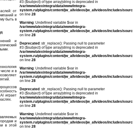
#3 ($subject) of type array|string is deprecated in
/var/www/alexintegra/data/www/integra-
system.ru/plugins/content/jw_allvideos/jw_allvideos/includes/sour
аслей: от
on line
28
омпаний и
му быть в
Warning
: Undefined variable $var in
/var/www/alexintegra/data/www/integra-
system.ru/plugins/content/jw_allvideos/jw_allvideos/includes/sour
я
on line
28
енений и
Deprecated
: str_replace(): Passing null to parameter
огический
#3 ($subject) of type array|string is deprecated in
мыми.
/var/www/alexintegra/data/www/integra-
system.ru/plugins/content/jw_allvideos/jw_allvideos/includes/sour
on line
28
ехнология
Warning
: Undefined variable $var in
 числе и в
/var/www/alexintegra/data/www/integra-
позволяет
system.ru/plugins/content/jw_allvideos/jw_allvideos/includes/sour
иятий.
on line
28
процессов
Deprecated
: str_replace(): Passing null to parameter
особность
#3 ($subject) of type array|string is deprecated in
AI играет
/var/www/alexintegra/data/www/integra-
раслях.
system.ru/plugins/content/jw_allvideos/jw_allvideos/includes/sour
on line
28
Warning
: Undefined variable $var in
авляемых
/var/www/alexintegra/data/www/integra-
городам и
system.ru/plugins/content/jw_allvideos/jw_allvideos/includes/sour
ки в этой
on line
28