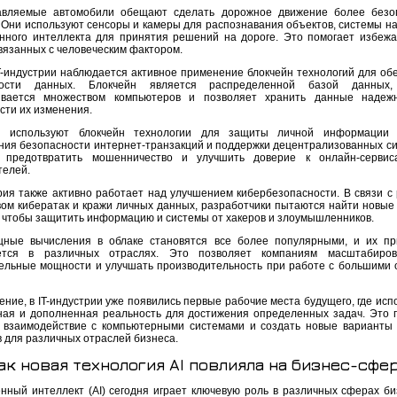
авляемые автомобили обещают сделать дорожное движение более безо
 Они используют сенсоры и камеры для распознавания объектов, системы на
енного интеллекта для принятия решений на дороге. Это помогает избежа
связанных с человеческим фактором.
IT-индустрии наблюдается активное применение блокчейн технологий для об
ности данных. Блокчейн является распределенной базой данных,
ивается множеством компьютеров и позволяет хранить данные надеж
сти их изменения.
и используют блокчейн технологии для защиты личной информации к
ния безопасности интернет-транзакций и поддержки децентрализованных си
т предотвратить мошенничество и улучшить доверие к онлайн-сервис
телей.
трия также активно работает над улучшением кибербезопасности. В связи с
вом кибератак и кражи личных данных, разработчики пытаются найти новые
 чтобы защитить информацию и системы от хакеров и злоумышленников.
ные вычисления в облаке становятся все более популярными, и их п
ется в различных отраслях. Это позволяет компаниям масштабиров
ельные мощности и улучшать производительность при работе с большими
ние, в IT-индустрии уже появились первые рабочие места будущего, где исп
ная и дополненная реальность для достижения определенных задач. Это 
 взаимодействие с компьютерными системами и создать новые варианты
в для различных отраслей бизнеса.
ак новая технология AI повлияла на бизнес-сфе
енный интеллект (AI) сегодня играет ключевую роль в различных сферах би