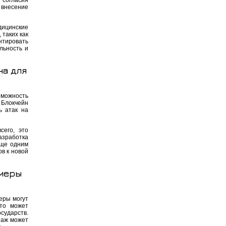
согласия
 внесение
дицинские
таких как
нтировать
льность и
на для
зможность
Блокчейн
ь атак на
сего, это
азработка
Еще одним
в к новой
 меры
еры могут
что может
сударств.
наж может