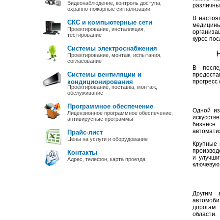
Видеонаблюдение, контроль доступа,
различные
охранно-пожарные сигнализации
В настоя
СКС и компьютерные сети
медицины
Проектирование, инсталляция,
организа
тестирование
курсе пос
Системы электроснабжения
Проектирование, монтаж, испытания,
согласование
В после
Системы вентиляции и
предоста
кондиционирования
прогресс
Проектирование, поставка, монтаж,
обслуживание
Программное обеспечение
Одной из
Лицензионное программное обеспечение,
искусстве
антивирусные программы
бизнесе.
автомати
Прайс-лист
Цены на услуги и оборудование
Крупные 
производ
Контакты
и улучши
Адрес, телефон, карта проезда
ключевую 
Другим 
автомоби
дорогам.
области.