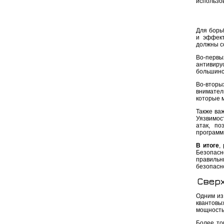
использо
Для борь
и эффект
должны с
Во-первы
антивиру
большинс
Во-вторы
внимател
которые 
Также ва
Уязвимос
атак, по
программ
В итоге
,
Безопасн
правиль
безопасн
Сверх
Одним из
квантов
мощность
Более то