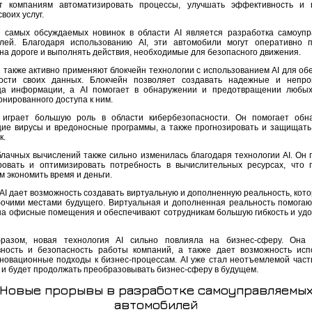
т компаниям автоматизировать процессы, улучшать эффективность и 
своих услуг.
 самых обсуждаемых новинок в области AI является разработка самоуп
лей. Благодаря использованию AI, эти автомобили могут оперативно 
на дороге и выполнять действия, необходимые для безопасного движения.
 также активно применяют блокчейн технологии с использованием AI для об
ости своих данных. Блокчейн позволяет создавать надежные и непро
а информации, а AI помогает в обнаружении и предотвращении любых
онированного доступа к ним.
 играет большую роль в области кибербезопасности. Он помогает обн
ие вирусы и вредоносные программы, а также прогнозировать и защищать
к.
лачных вычислений также сильно изменилась благодаря технологии AI. Он 
ровать и оптимизировать потребность в вычислительных ресурсах, что 
 экономить время и деньги.
AI дает возможность создавать виртуальную и дополненную реальность, кото
бочими местами будущего. Виртуальная и дополненная реальность помогаю
на офисные помещения и обеспечивают сотрудникам большую гибкость и удо
разом, новая технология AI сильно повлияла на бизнес-сферу. Она 
ность и безопасность работы компаний, а также дает возможность исп
новационные подходы к бизнес-процессам. AI уже стал неотъемлемой част
 и будет продолжать преобразовывать бизнес-сферу в будущем.
Новые прорывы в разработке самоуправляемы
автомобилей