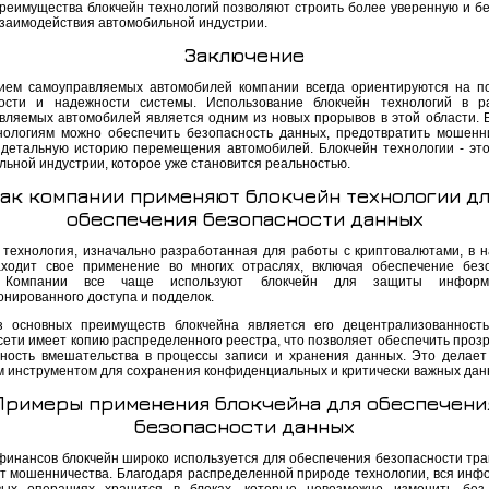
преимущества блокчейн технологий позволяют строить более уверенную и б
взаимодействия автомобильной индустрии.
Заключение
ием самоуправляемых автомобилей компании всегда ориентируются на 
ости и надежности системы. Использование блокчейн технологий в р
вляемых автомобилей является одним из новых прорывов в этой области. 
нологиям можно обеспечить безопасность данных, предотвратить мошенн
 детальную историю перемещения автомобилей. Блокчейн технологии - эт
льной индустрии, которое уже становится реальностью.
ак компании применяют блокчейн технологии д
обеспечения безопасности данных
 технология, изначально разработанная для работы с криптовалютами, в 
ходит свое применение во многих отраслях, включая обеспечение без
 Компании все чаще используют блокчейн для защиты информ
онированного доступа и подделок.
 основных преимуществ блокчейна является его децентрализованност
сети имеет копию распределенного реестра, что позволяет обеспечить прозр
ность вмешательства в процессы записи и хранения данных. Это делает
 инструментом для сохранения конфиденциальных и критически важных дан
Примеры применения блокчейна для обеспечени
безопасности данных
финансов блокчейн широко используется для обеспечения безопасности тра
т мошенничества. Благодаря распределенной природе технологии, вся инф