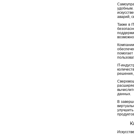
Самоупр
удобным.
искусств
аварий, 
Также в 
безопас
поддерж
возможно
Компани
обеспече
помогае
пользова
IT-индус
количест
решения,
Сверхмощ
расширя
вычислит
данных.
В заверше
виртуаль
улучшить
продукто
К
Искусств