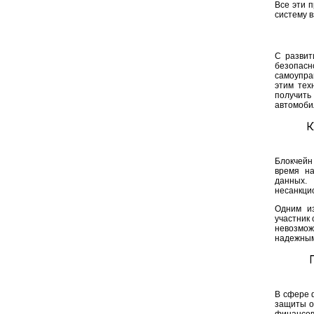
Все эти 
систему 
С развит
безопасн
самоупра
этим тех
получить
автомоби
К
Блокчейн
время на
данных.
несанкци
Одним из
участник 
невозмож
надежным
В сфере 
защиты о