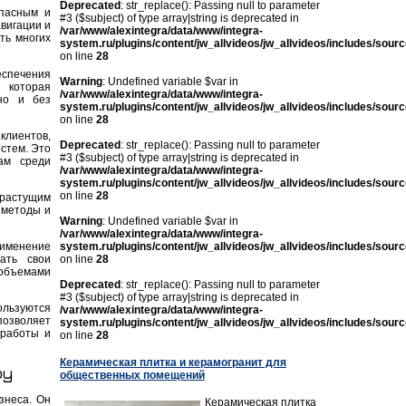
Deprecated
: str_replace(): Passing null to parameter
пасным и
#3 ($subject) of type array|string is deprecated in
вигации и
/var/www/alexintegra/data/www/integra-
ть многих
system.ru/plugins/content/jw_allvideos/jw_allvideos/includes/sour
on line
28
еспечения
Warning
: Undefined variable $var in
 которая
/var/www/alexintegra/data/www/integra-
но и без
system.ru/plugins/content/jw_allvideos/jw_allvideos/includes/sour
on line
28
лиентов,
Deprecated
: str_replace(): Passing null to parameter
стем. Это
#3 ($subject) of type array|string is deprecated in
ам среди
/var/www/alexintegra/data/www/integra-
system.ru/plugins/content/jw_allvideos/jw_allvideos/includes/sour
on line
28
 растущим
 методы и
Warning
: Undefined variable $var in
/var/www/alexintegra/data/www/integra-
рименение
system.ru/plugins/content/jw_allvideos/jw_allvideos/includes/sour
ать свои
on line
28
 объемами
Deprecated
: str_replace(): Passing null to parameter
#3 ($subject) of type array|string is deprecated in
ользуются
/var/www/alexintegra/data/www/integra-
позволяет
system.ru/plugins/content/jw_allvideos/jw_allvideos/includes/sour
 работы и
on line
28
Керамическая плитка и керамогранит для
ру
общественных помещений
знеса. Он
Керамическая плитка