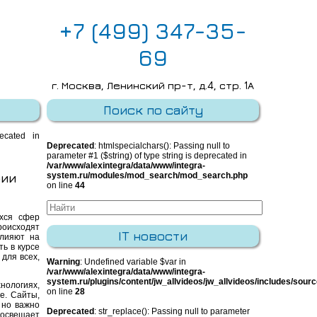
+7 (499) 347-35-
69
г. Москва, Ленинский пр-т, д.4, стр. 1А
E-mail:
info@integra-system.ru
Поиск по сайту
recated in
Deprecated
: htmlspecialchars(): Passing null to
parameter #1 ($string) of type string is deprecated in
/var/www/alexintegra/data/www/integra-
рии
system.ru/modules/mod_search/mod_search.php
on line
44
хся сфер
оисходят
IT новости
влияют на
ь в курсе
для всех,
Warning
: Undefined variable $var in
/var/www/alexintegra/data/www/integra-
system.ru/plugins/content/jw_allvideos/jw_allvideos/includes/sour
нологиях,
on line
28
е. Сайты,
 но важно
Deprecated
: str_replace(): Passing null to parameter
освещает