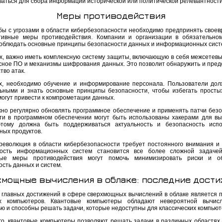
ваться для сбора информации исторической или политической релевантности
Меры противодействия
бы с угрозами в области кибербезопасности необходимо предпринять свое
ивные меры противодействия. Компании и организации в обязательно
облюдать основные принципы безопасности данных и информационных сист
х, важно иметь комплексную систему защиты, включающую в себя межсетевы
сное ПО и механизмы шифрования данных. Это позволит обнаружить и пред
тво атак.
х, необходимо обучение и информирование персонала. Пользователи до
ьными и знать основные принципы безопасности, чтобы избегать просты
могут привести к компрометации данных.
жно регулярно обновлять программное обеспечение и применять патчи безо
ти в программном обеспечении могут быть использованы хакерами для в
этому должна быть поддерживаться актуальность и безопасность исп
ных продуктов.
 революция в области кибербезопасности требует постоянного внимания и 
ость информационных систем становится все более сложной задачей,
ные меры противодействия могут помочь минимизировать риски и об
ость данных и систем.
мощные вычисления в облаке: последние дост
 главных достижений в сфере сверхмощных вычислений в облаке является 
ых компьютеров. Квантовые компьютеры обладают невероятной вычисл
ю и способны решать задачи, которые недоступны для классических компьют
го, квантовые компьютеры позволяют решать задачи в различных областях, 