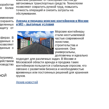
автономных транспортных средств. Технологии
азработки
позволяют сократить ручной труд, повысить
се более
точность операций и снизить затраты на
обслуживание.
рименение
Аренда и продажа морских контейнеров в Москве
сохранять
и МО – выгодные условия
еделенных
ащиту от
Морские контейнеры
стали неотъемлемой
сферах. В
частью современной
 данных о
логистики,
позволяет
строительства и
 данные о
хранения. Они
универсальны,
долговечны и идеально
Например,
подходят для различных задач. В Москве и
ействием
Московской области аренда и продажа таких
изводство
контейнеров пользуется стабильным спросом, что
связано с развитием бизнеса и необходимостью
временных или постоянных решений для хранения
ной
грузов.
Архив новостей