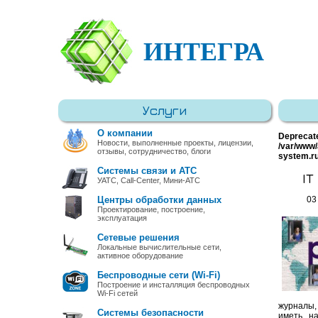
ИНТЕГРА
Услуги
О компании
Deprecat
Новости, выполненные проекты, лицензии,
/var/www/
отзывы, сотрудничество, блоги
system.r
Системы связи и АТС
IT
УАТС, Call-Center, Мини-АТС
Центры обработки данных
03
Проектирование, построение,
эксплуатация
Сетевые решения
Локальные вычислительные сети,
активное оборудование
Беспроводные сети (Wi-Fi)
Построение и инсталляция беспроводных
Wi-Fi сетей
журналы,
Системы безопасности
иметь н