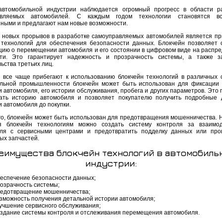
втомобильной индустрии наблюдается огромный прогресс в области р
авляемых автомобилей. С каждым годом технологии становятся в
ными и предлагают нам новые возможности.
 новых прорывов в разработке самоуправляемых автомобилей является п
 технологий для обеспечения безопасности данных. Блокчейн позволяет 
ию о перемещении автомобиля и его состоянии в цифровом виде на распр
ти. Это гарантирует надежность и прозрачность системы, а также з
ьства третьих лиц.
 все чаще прибегают к использованию блокчейн технологий в различных 
льной промышленности блокчейн может быть использован для фиксации
 автомобиля, его истории обслуживания, пробега и других параметров. Это 
ать историю автомобиля и позволяет покупателю получить подробные
 автомобиля до покупки.
го, блокчейн может быть использован для предотвращения мошенничества. 
я блокчейн технологиям можно создать систему контроля за взаимод
ля с сервисными центрами и предотвратить подделку данных или про
ых запчастей.
еимущества блокчейн технологий в автомобиль
индустрии:
еспечение безопасности данных;
озрачность системы;
едотвращение мошенничества;
зможность получения детальной истории автомобиля;
учшение сервисного обслуживания;
здание системы контроля и отслеживания перемещения автомобиля.