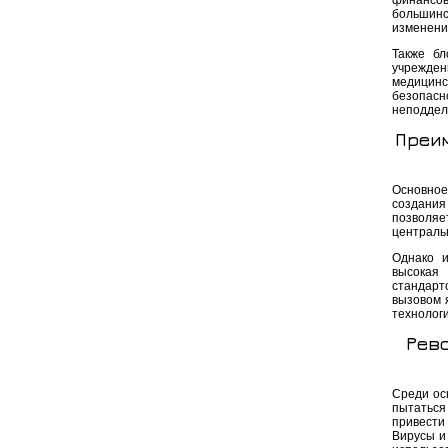
финансов
большинс
изменени
Также бл
учрежден
медицинс
безопасн
неподдел
Преим
Основное
создани
позволяе
централь
Однако и
высокая 
стандарт
вызовом 
технологи
Рево
Среди ос
пытаться
привести
Вирусы и