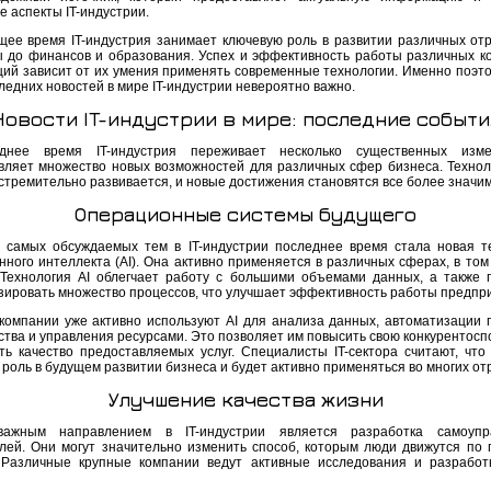
 аспекты IT-индустрии.
щее время IT-индустрия занимает ключевую роль в развитии различных отр
 до финансов и образования. Успех и эффективность работы различных к
ций зависит от их умения применять современные технологии. Именно поэто
ледних новостей в мире IT-индустрии невероятно важно.
Новости IT-индустрии в мире: последние событи
днее время IT-индустрия переживает несколько существенных изм
вляет множество новых возможностей для различных сфер бизнеса. Технол
 стремительно развивается, и новые достижения становятся все более значи
Операционные системы будущего
 самых обсуждаемых тем в IT-индустрии последнее время стала новая т
нного интеллекта (AI). Она активно применяется в различных сферах, в том
 Технология AI облегчает работу с большими объемами данных, а также 
зировать множество процессов, что улучшает эффективность работы предпр
компании уже активно используют AI для анализа данных, автоматизации 
ства и управления ресурсами. Это позволяет им повысить свою конкурентосп
ть качество предоставляемых услуг. Специалисты IT-сектора считают, что 
роль в будущем развитии бизнеса и будет активно применяться во многих от
Улучшение качества жизни
важным направлением в IT-индустрии является разработка самоупр
лей. Они могут значительно изменить способ, которым люди движутся по 
 Различные крупные компании ведут активные исследования и разработ