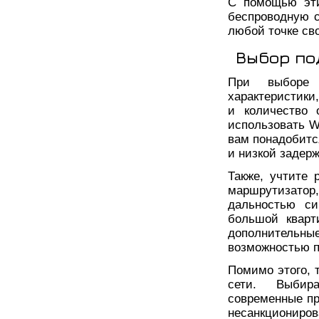
С помощью эти
беспроводную с
любой точке св
Выбор по
При выборе 
характеристики,
и количество 
использовать Wi
вам понадобитс
и низкой задерж
Также, учтите 
маршрутизатор
дальностью си
большой кварт
дополнительн
возможностью п
Помимо этого, 
сети. Выбир
современные п
несанкциониров