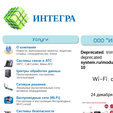
ИНТЕГРА
Услуги
ООО "
О компании
Новости, выполненные проекты, лицензии,
Deprecated
: tri
отзывы, сотрудничество, блоги
deprec
Системы связи и АТС
system.ru/modu
УАТС, Call-Center, Мини-АТС
10
Центры обработки данных
Проектирование, построение,
Wi-Fi:
эксплуатация
Сетевые решения
Локальные вычислительные сети,
активное оборудование
24 декабря
Беспроводные сети (Wi-Fi)
Построение и инсталляция беспроводных
Wi-Fi сетей
Системы безопасности