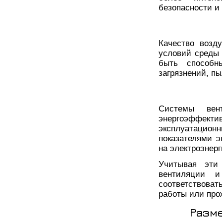
безопасности и
Качество возд
условий среды
быть способн
загрязнений, пы
Системы вен
энергоэффекти
эксплуатацион
показателями э
на электроэнерг
Учитывая эти
вентиляции и
соответствова
работы или про
Разм