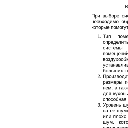
При выборе си
необходимо об
которые помогу
Тип пом
определит
системы 
помещений
воздухо
устанавл
больших с
Производи
размеры п
нем, а та
для кухон
способная 
Уровень ш
на ее шум
или плохо
шум, кот
помещении