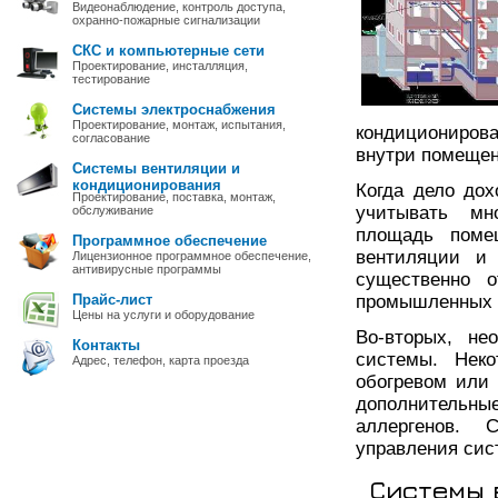
Видеонаблюдение, контроль доступа,
охранно-пожарные сигнализации
СКС и компьютерные сети
Проектирование, инсталляция,
тестирование
Системы электроснабжения
Проектирование, монтаж, испытания,
кондициониров
согласование
внутри помещен
Системы вентиляции и
кондиционирования
Когда дело до
Проектирование, поставка, монтаж,
учитывать мн
обслуживание
площадь поме
Программное обеспечение
вентиляции и
Лицензионное программное обеспечение,
антивирусные программы
существенно о
Прайс-лист
промышленных 
Цены на услуги и оборудование
Во-вторых, не
Контакты
системы. Неко
Адрес, телефон, карта проезда
обогревом или 
дополнительны
аллергенов. 
управления сис
Системы 