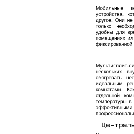
Мобильные к
устройства, к
другое. Они не
только необх
удобны для вр
помещениях ил
фиксированной 
Мультисплит-
нескольких вн
обогревать не
идеальным ре
комнатами. Ка
отдельной ком
температуры в
эффективным
профессиональн
Централ