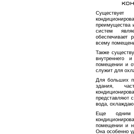
ко
Существует
кондициониров
преимущества и
систем являе
обеспечивает 
всему помещен
Также существу
внутреннего и
помещении и от
служит для охл
Для больших п
здания, ча
кондициониро
представляют с
вода, охлажда
Еще одним 
кондициониров
помещении и н
Она особенно у