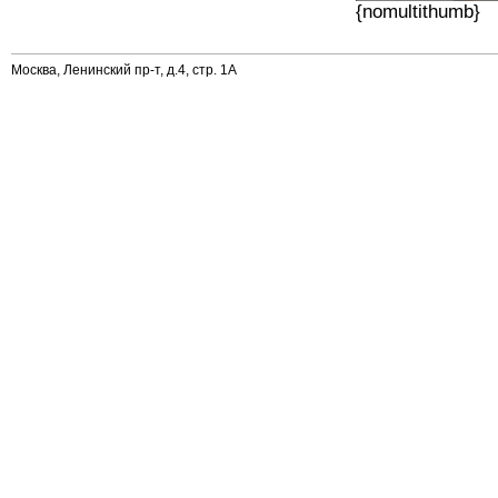
{nomultithumb}
Москва, Ленинский пр-т, д.4, стр. 1А