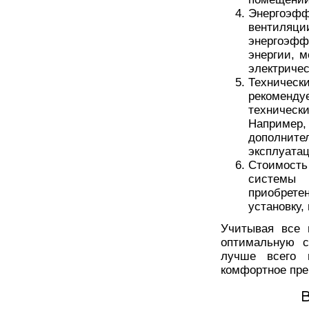
Энергоэфф
вентиляци
энергоэфф
энергии, м
электричес
Техниче
рекоменду
техничес
Наприме
дополните
эксплуата
Стоимость
системы 
приобрет
установку
Учитывая все 
оптимальную с
лучше всего 
комфортное пре