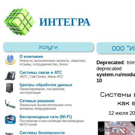
ИНТЕГРА
Услуги
ООО "
О компании
Новости, выполненные проекты, лицензии,
Deprecated
: tri
отзывы, сотрудничество, блоги
deprec
Системы связи и АТС
system.ru/modu
УАТС, Call-Center, Мини-АТС
10
Центры обработки данных
Проектирование, построение,
Системы 
эксплуатация
как 
Сетевые решения
Локальные вычислительные сети,
активное оборудование
12 июля 2
Беспроводные сети (Wi-Fi)
Построение и инсталляция беспроводных
Wi-Fi сетей
Системы безопасности