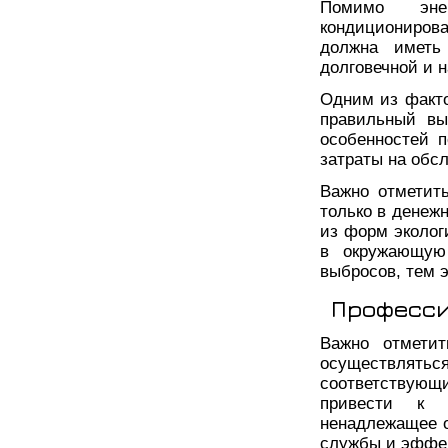
Помимо эне
кондиционирова
должна иметь
долговечной и 
Одним из факто
правильный вы
особенностей п
затраты на обс
Важно отметит
только в денежн
из форм эколог
в окружающую
выбросов, тем 
Професси
Важно отметит
осуществлятьс
соответствующ
привести к 
ненадлежащее о
службы и эффек