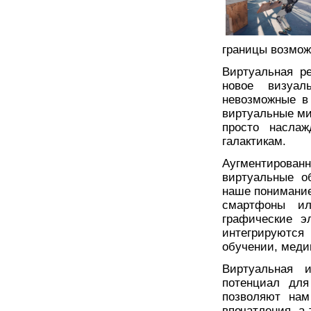
границы возмож
Виртуальная р
новое визуал
невозможные в
виртуальные ми
просто наслаж
галактикам.
Аугментирова
виртуальные о
наше понимание
смартфоны ил
графические э
интегрируются
обучении, меди
Виртуальная 
потенциал для
позволяют нам
впечатления, а