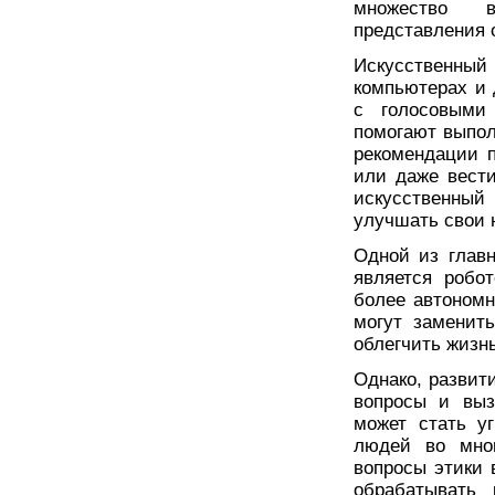
множество в
представления 
Искусственный
компьютерах и 
с голосовыми
помогают выпол
рекомендации п
или даже вести
искусственны
улучшать свои 
Одной из главн
является робо
более автоном
могут заменит
облегчить жизн
Однако, развит
вопросы и выз
может стать у
людей во мног
вопросы этики 
обрабатывать