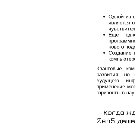
Одной из 
является о
чувствите
Еще одно
программн
нового под
Создание 
компьютеро
Квантовые ко
развития, но
будущего ин
применение мог
горизонты в нау
Когда жд
Zen5 дешев