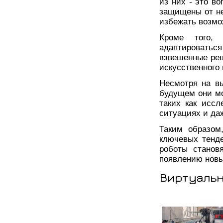
из них - это в
защищены от не
избежать возмо
Кроме того,
адаптироват
взвешенные реш
искусственного 
Несмотря на в
будущем они мо
таких как исс
ситуациях и да
Таким образом
ключевых тенд
роботы станов
появлению новы
Виртуальн