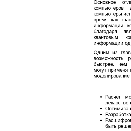
Основное отл
компьютеров 
компьютеры исп
время как ква
информации, к
благодаря яв
квантовым ко
информации од
Одним из глав
возможность 
быстрее, чем 
могут применять
моделирование 
Расчет м
лекарствен
Оптимизац
Разработк
Расшифров
быть реше