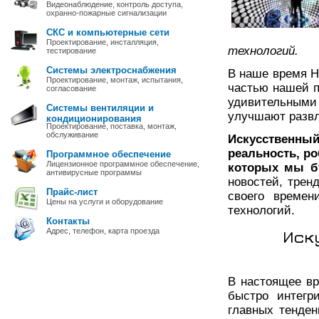
Видеонаблюдение, контроль доступа,
охранно-пожарные сигнализации
СКС и компьютерные сети
Проектирование, инсталляция,
технологий.
тестирование
Системы электроснабжения
В наше время H
Проектирование, монтаж, испытания,
частью нашей п
согласование
удивительным
Системы вентиляции и
улучшают развл
кондиционирования
Проектирование, поставка, монтаж,
обслуживание
Искусственн
реальность, ро
Программное обеспечение
Лицензионное программное обеспечение,
которых мы б
антивирусные программы
новостей, трен
Прайс-лист
своего времен
Цены на услуги и оборудование
технологий.
Контакты
Адрес, телефон, карта проезда
Иск
В настоящее вр
быстро интегр
главных тенден