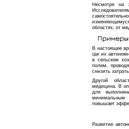
Несмотря на э
Исследовате
самостоятел
изменяющемуся
областях, от м
Примеры
В настоящее вр
где их автоном
в сельском хо
полем, проводя
снизить затраты
Другой облас
медицина. В оп
для выполнен
минимальным 
повышает эффек
Развитие автон