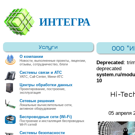
ИНТЕГРА
Услуги
ООО "
О компании
Новости, выполненные проекты, лицензии,
Deprecated
: tri
отзывы, сотрудничество, блоги
deprec
Системы связи и АТС
system.ru/modu
УАТС, Call-Center, Мини-АТС
10
Центры обработки данных
Проектирование, построение,
Hi-Tec
эксплуатация
Сетевые решения
Локальные вычислительные сети,
активное оборудование
05 апреля 
Беспроводные сети (Wi-Fi)
Построение и инсталляция беспроводных
Wi-Fi сетей
Системы безопасности