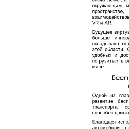
окружающим м
пространстве
взаимодействов
VR и AR.
Будущее вирту
больше иннов
вкладывают ог
этой области. 
удобных и дос
погрузиться в 
мире.
Бесп
Одной из глав
развитие бес
транспорта, о
способен двигат
Благодаря испо
автомобили сп