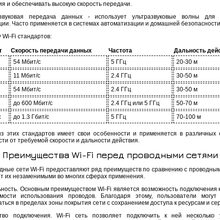
ия и обеспечивать высокую скорость передачи.
азвуковая передача данных - использует ультразвуковые волны для 
ии. Часто применяется в системах автоматизации и домашней безопасности
у Wi-Fi стандартов:
т
Скорость передачи данных
Частота
Дальность дей
54 Мбит/с
5 ГГц
20-30 м
11 Мбит/с
2.4 ГГц
30-50 м
54 Мбит/с
2.4 ГГц
30-50 м
до 600 Мбит/с
2.4 ГГц или 5 ГГц
50-70 м
c
до 1.3 Гбит/с
5 ГГц
70-100 м
з этих стандартов имеет свои особенности и применяется в различных 
ти от требуемой скорости и дальности действия.
Преимущества Wi-Fi перед проводными сетями
дные сети Wi-Fi предоставляют ряд преимуществ по сравнению с проводным
ет их незаменимыми во многих сферах применения.
ьность. Основным преимуществом Wi-Fi является возможность подключения к
мости использования проводов. Благодаря этому, пользователи могут
ться в пределах зоны покрытия сети с сохранением доступа к ресурсам и се
тво подключения. Wi-Fi сеть позволяет подключить к ней несколько 