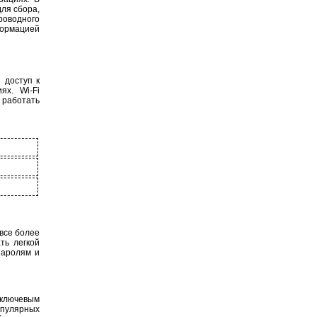
ля сбора,
роводного
формацией
 доступ к
х. Wi-Fi
 работать
 все более
ть легкой
паролям и
 ключевым
опулярных