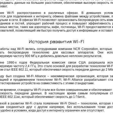
редавать данные на большие расстояния, обеспечивая высокую скорость п
хват.
ние Wi-Fi распространено в различных сферах. В домашних услови
ется для подключения к интернету, обмена файлами между устройствами, 
узыки в сети. В офисах Wi-Fi позволяет организовать беспроводную сеть ко
удников и гостей, упрощает рабочий процесс и повышает эффективность 
ных местах, таких как аэропорты, кафе, гостиницы, Wi-Fi предоставляется 
зователей, позволяющий им быстро получить доступ к информации и оставать
История развития Wi-Fi
аботы над Wi-Fi велись сотрудниками компании NCR Corporation, которые
тать беспроводную технологию для кассовых аппаратов. Они испо
ируемую частоту 900 МГц и добились довольно неплохих результатов.
ине 1990-х годов Федеральная комиссия связи США разрешила испо
руемую частоту 2,4 ГГц. Это стало основой для разработки технологии Wi-F
м стал IEEE 802.11, который обеспечивал скорость передачи данных до 2 Мби
оду был создана Wi-Fi Alliance – некоммерческая организация, которая з
ацией и продвижением технологии Wi-Fi. Wi-Fi Alliance разрабатывает ст
 тестирование устройств на совместимость с этими стандартами.
ем времени, стандарты Wi-Fi стали все более совершенными и обеспечивают 
 скорость передачи данных. В настоящее время самым популярным ст
IEEE 802.11ac, который обеспечивает скорость до 1 Гбит/с.
хой в развитии Wi-Fi стала появление Wi-Fi Direct – технологии, которая 
вам соединяться друг с другом напрямую, без использования точки дос
удобно в условиях, когда доступ к интернету ограничен или отсутствует.