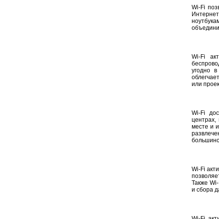
Wi-Fi по
Интернет
ноутбука
объединит
Wi-Fi а
беспрово
угодно в
облегчае
или проек
Wi-Fi до
центрах,
месте и 
развлеч
большинс
Wi-Fi акт
позволяе
Также Wi
и сбора д
Wi-Fi ак