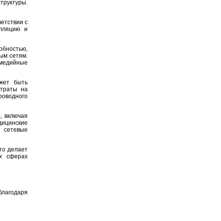
труктуры.
ветствии с
лляцию и
обностью,
ым сетям.
имедийные
жет быть
атраты на
оводного
, включая
дицинские
 сетевые
то делает
х сферах
благодаря