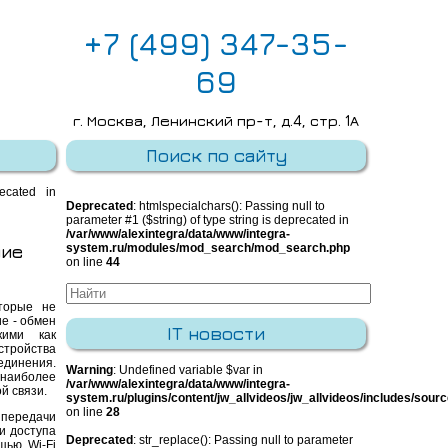
+7 (499) 347-35-
69
г. Москва, Ленинский пр-т, д.4, стр. 1А
E-mail:
info@integra-system.ru
Поиск по сайту
recated in
Deprecated
: htmlspecialchars(): Passing null to
parameter #1 ($string) of type string is deprecated in
/var/www/alexintegra/data/www/integra-
ние
system.ru/modules/mod_search/mod_search.php
on line
44
торые не
е - обмен
IT новости
кими как
стройства
динения.
Warning
: Undefined variable $var in
наиболее
/var/www/alexintegra/data/www/integra-
й связи.
system.ru/plugins/content/jw_allvideos/jw_allvideos/includes/sour
on line
28
 передачи
и доступа
Deprecated
: str_replace(): Passing null to parameter
щью Wi-Fi