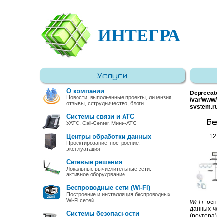
ИНТЕГРА
Услуги
О компании
Deprecat
Новости, выполненные проекты, лицензии,
/var/www/
отзывы, сотрудничество, блоги
system.r
Системы связи и АТС
Бе
УАТС, Call-Center, Мини-АТС
Центры обработки данных
12
Проектирование, построение,
эксплуатация
Сетевые решения
Локальные вычислительные сети,
активное оборудование
Беспроводные сети (Wi-Fi)
Построение и инсталляция беспроводных
Wi-Fi сетей
Wi-Fi
осно
данных че
Системы безопасности
(роутера