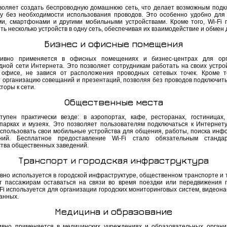
зволяет создать беспроводную домашнюю сеть, что делает возможным подк
у без необходимости использования проводов. Это особенно удобно для
ми, смартфонами и другими мобильными устройствами. Кроме того, Wi-Fi 
ь несколько устройств в одну сеть, обеспечивая их взаимодействие и обмен
Бизнес и офисные помещения
ктивно применяется в офисных помещениях и бизнес-центрах для орг
дной сети Интернета. Это позволяет сотрудникам работать на своих устрой
 офисе, не завися от расположения проводных сетевых точек. Кроме то
т организацию совещаний и презентаций, позволяя без проводов подключить
торы к сети.
Общественные места
ступен практически везде: в аэропортах, кафе, ресторанах, гостиницах,
 парках и музеях. Это позволяет пользователям подключаться к Интернет
использовать свои мобильные устройства для общения, работы, поиска инф
ений. Бесплатное предоставление Wi-Fi стало обязательным станда
тва общественных заведений.
Транспорт и городская инфраструктура
ивно используется в городской инфраструктуре, общественном транспорте и 
т пассажирам оставаться на связи во время поездки или передвижения п
-Fi используется для организации городских мониторинговых систем, видеон
анных.
Медицина и образование
тивно применяется в медицинских учреждениях и образовательных органи