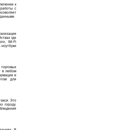
лючение к
 работы с
позволяет
 данными.
анизации
ствах где
го, Wi-Fi
 ноутбуки
 торговых
у в любом
ормации и
ртом для
такси. Это
о городу.
аблюдения
зациях. В