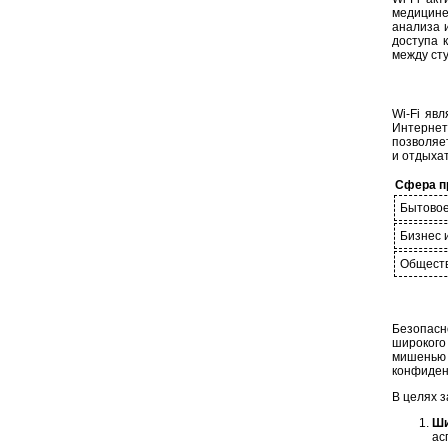
медицине
анализа 
доступа 
между ст
Wi-Fi яв
Интерне
позволяет
и отдыха
Сфера п
Бытовое
Бизнес 
Общест
Безопасно
широкого
мишенью 
конфиден
В целях з
Ши
ас