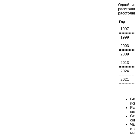
Одной из
расстоян
расстояни
Год
1997
1999
2003
2009
2013
2024
2021
Бе
ис
Ра
со
Ст
со
Ча
и 
ми