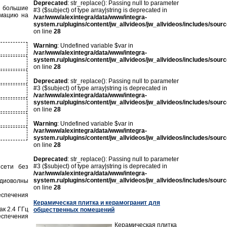
Deprecated
: str_replace(): Passing null to parameter
а большие
#3 ($subject) of type array|string is deprecated in
рмацию на
/var/www/alexintegra/data/www/integra-
system.ru/plugins/content/jw_allvideos/jw_allvideos/includes/sour
on line
28
Warning
: Undefined variable $var in
/var/www/alexintegra/data/www/integra-
system.ru/plugins/content/jw_allvideos/jw_allvideos/includes/sour
on line
28
Deprecated
: str_replace(): Passing null to parameter
#3 ($subject) of type array|string is deprecated in
/var/www/alexintegra/data/www/integra-
system.ru/plugins/content/jw_allvideos/jw_allvideos/includes/sour
on line
28
Warning
: Undefined variable $var in
/var/www/alexintegra/data/www/integra-
system.ru/plugins/content/jw_allvideos/jw_allvideos/includes/sour
on line
28
Deprecated
: str_replace(): Passing null to parameter
#3 ($subject) of type array|string is deprecated in
 сети без
/var/www/alexintegra/data/www/integra-
system.ru/plugins/content/jw_allvideos/jw_allvideos/includes/sour
адиоволны
on line
28
беспечения
Керамическая плитка и керамогранит для
ак 2.4 ГГц
общественных помещений
еспечения
Керамическая плитка