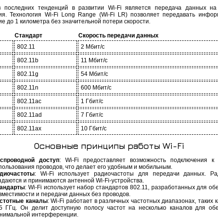
 последних тенденций в развитии Wi-Fi является передача данных н
ия. Технология Wi-Fi Long Range (Wi-Fi LR) позволяет передавать инфо
е до 1 километра без значительной потери скорости.
Стандарт
Скорость передачи данных
802.11
2 Мбит/с
802.11b
11 Мбит/с
802.11g
54 Мбит/с
802.11n
600 Мбит/с
802.11ac
1 Гбит/с
802.11ad
7 Гбит/с
802.11ax
10 Гбит/с
Основные принципы работы Wi-Fi
спроводной доступ
: Wi-Fi предоставляет возможность подключения к
пользования проводов, что делает его удобным и мобильным.
диочастоты
: Wi-Fi использует радиочастоты для передачи данных. Р
здаются и принимаются антенной Wi-Fi-устройства.
андарты
: Wi-Fi использует набор стандартов 802.11, разработанных для о
вместимости и передачи данных без проводов.
стотные каналы
: Wi-Fi работает в различных частотных диапазонах, таких к
5 ГГц. Он делит доступную полосу частот на несколько каналов для об
нимальной интерференции.