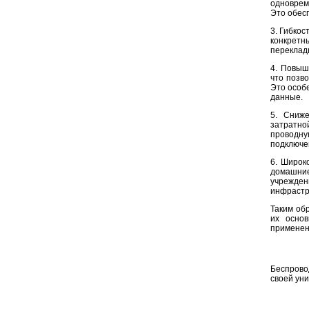
одноврем
Это обес
3. Гибкос
конкретн
переклады
4. Повыш
что позв
Это особ
данные.
5. Сниже
затратно
проводн
подключен
6. Широк
домашние
учрежде
инфрастр
Таким об
их осно
применен
Беспрово
своей ун