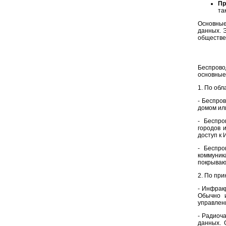
Пр
та
Основные
данных. 
обществе
Беспрово
основные
1. По обл
- Беспро
домом ил
- Беспро
городов 
доступ к
- Беспро
коммуник
покрываю
2. По пр
- Инфрак
Обычно и
управлен
- Радиоч
данных. 