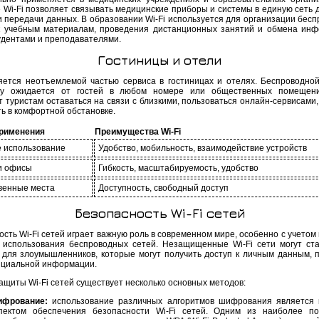
 Wi-Fi позволяет связывать медицинские приборы и системы в единую сеть д
и передачи данных. В образовании Wi-Fi используется для организации бесп
к учебным материалам, проведения дистанционных занятий и обмена ин
удентами и преподавателями.
Гостиницы и отели
ляется неотъемлемой частью сервиса в гостиницах и отелях. Беспроводной
ту ожидается от гостей в любом номере или общественных помещения
 туристам оставаться на связи с близкими, пользоваться онлайн-сервисами,
ть в комфортной обстановке.
рименения
Преимущества Wi-Fi
 использование
Удобство, мобильность, взаимодействие устройств
и офисы
Гибкость, масштабируемость, удобство
венные места
Доступность, свободный доступ
Безопасность Wi-Fi сетей
сть Wi-Fi сетей играет важную роль в современном мире, особенно с учетом
 использования беспроводных сетей. Незащищенные Wi-Fi сети могут ста
для злоумышленников, которые могут получить доступ к личным данным, 
циальной информации.
ащиты Wi-Fi сетей существует несколько основных методов:
фрование:
использование различных алгоритмов шифрования является
пектом обеспечения безопасности Wi-Fi сетей. Одним из наиболее п