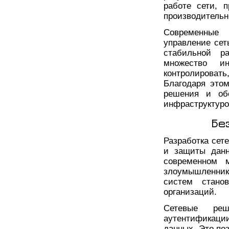
работе сети, 
производительн
Современные
управление сет
стабильной р
множество ин
контролировать
Благодаря этом
решения и обе
инфраструктуро
Бе
Разработка сет
и защиты данн
современном 
злоумышленник
систем стано
организаций.
Сетевые ре
аутентификаци
данных. Это по