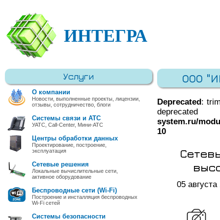
ИНТЕГРА
Услуги
ООО "
О компании
Новости, выполненные проекты, лицензии,
Deprecated
: tri
отзывы, сотрудничество, блоги
deprec
Системы связи и АТС
system.ru/modu
УАТС, Call-Center, Мини-АТС
10
Центры обработки данных
Проектирование, построение,
Сетевы
эксплуатация
высо
Сетевые решения
Локальные вычислительные сети,
активное оборудование
05 августа
Беспроводные сети (Wi-Fi)
Построение и инсталляция беспроводных
Wi-Fi сетей
Системы безопасности