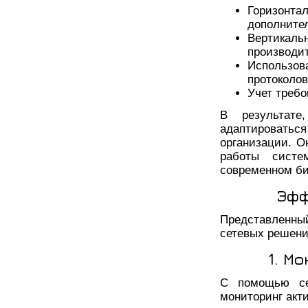
Горизон
дополните
Вертик
производи
Использо
протоколов
Учет требо
В результате
адаптировать
организации. О
работы систе
современном би
Эфф
Представленны
сетевых решени
1. М
С помощью се
мониторинг акт