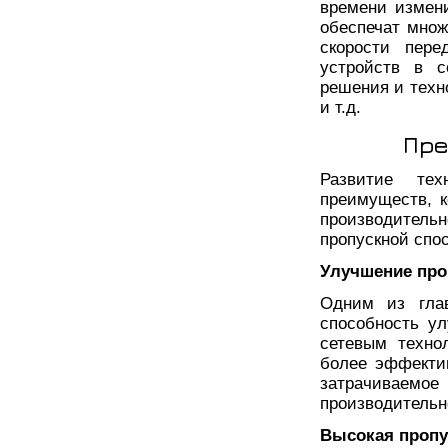
времени измен
обеспечат множ
скорости пере
устройств в с
решения и техн
и т.д.
Пре
Развитие те
преимуществ, 
производитель
пропускной спо
Улучшение про
Одним из гла
способность ул
сетевым техно
более эффекти
затрачиваем
производительн
Высокая пропу