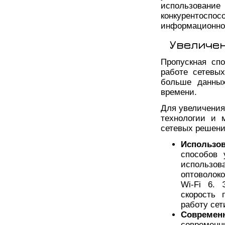
использование
конкурентос
информационно
Увеличе
Пропускная сп
работе сетевы
больше данных
времени.
Для увеличения
технологии и 
сетевых решени
Использо
способов 
использо
оптоволок
Wi-Fi 6. 
скорость
работу сет
Современ
современ