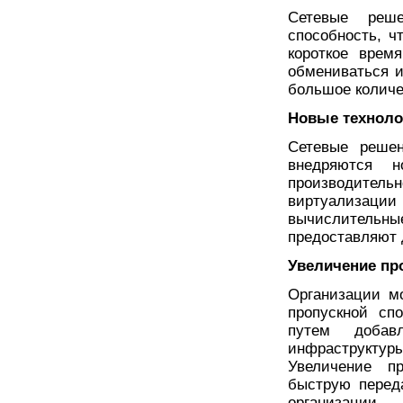
Сетевые реше
способность, ч
короткое врем
обмениваться 
большое количе
Новые техноло
Сетевые решен
внедряются н
производите
виртуализа
вычислительн
предоставляют 
Увеличение пр
Организации м
пропускной сп
путем добав
инфраструктур
Увеличение пр
быструю перед
организации.