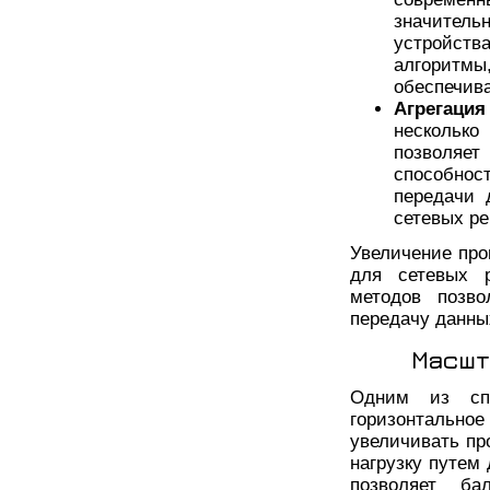
значител
устройств
алгоритм
обеспечива
Агрегация
несколько
позволяет
способнос
передачи 
сетевых р
Увеличение про
для сетевых 
методов позво
передачу данны
Масшт
Одним из спо
горизонтально
увеличивать пр
нагрузку путем
позволяет ба