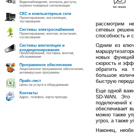
Видеонаблюдение, контроль доступа,
охранно-пожарные сигнализации
СКС и компьютерные сети
Проектирование, инсталляция,
тестирование
рассмотрим н
сетевых решени
Системы электроснабжения
Проектирование, монтаж, испытания,
способность и 
согласование
Одним из ключ
Системы вентиляции и
кондиционирования
маршрутизатор
Проектирование, поставка, монтаж,
новых функций
обслуживание
скорость и эфф
Программное обеспечение
обратить на т
Лицензионное программное обеспечение,
антивирусные программы
большое колич
Прайс-лист
быструю переда
Цены на услуги и оборудование
Еще одной важн
Контакты
SD-WAN. Это с
Адрес, телефон, карта проезда
подключений к 
обеспечивает 
можно также уп
угроз, а также 
Наконец, необ