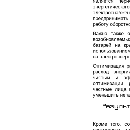
является пери
энергетическо
электроснабжен
предпринимать
работу оборотн
Важно также о
возобновляемых
батарей на кр
использованием
на электроэнерг
Оптимизация р
расход энерги
чистым и эф
оптимизации 
частные лица 
уменьшить нега
Резуль
Кроме того, с
негативного в