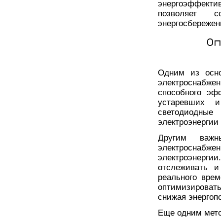
энергоэффекти
позволяет с
энергосбережен
Оп
Одним из осно
электроснабжен
способного эф
устаревших и
светодиодные
электроэнергии
Другим важн
электроснабж
электроэнергии
отслеживать и
реального вре
оптимизировать
снижая энергоп
Еще одним мет