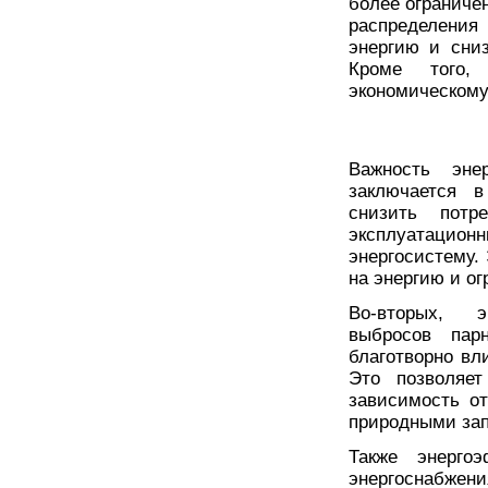
более ограниче
распределения
энергию и сни
Кроме того, 
экономическому
Важность эне
заключается в
снизить потр
эксплуатаци
энергосистему.
на энергию и ог
Во-вторых, э
выбросов пар
благотворно вл
Это позволяет
зависимость от
природными за
Также энергоэ
энергоснабжения