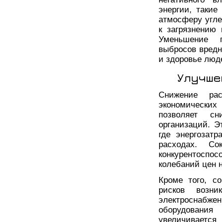
энергии, такие
атмосферу угле
к загрязнению
Уменьшение п
выбросов вред
и здоровье люд
Улучше
Снижение ра
экономически
позволяет с
организаций. 
где энергозат
расходах. Со
конкурентоспо
колебаний цен 
Кроме того, с
рисков возн
электроснаб
оборудовани
увеличивается