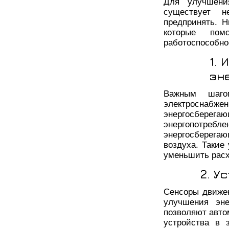
Для улучшения
существует н
предпринять. 
которые пом
работоспособно
1.
эн
Важным шаго
электроснаб
энергосберега
энергопотребл
энергосберег
воздуха. Такие
уменьшить расх
2. У
Сенсоры движе
улучшения эне
позволяют авто
устройства в 