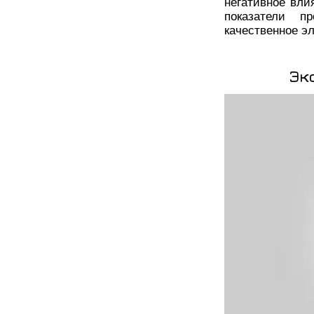
негативное вли
показатели п
качественное э
Эк