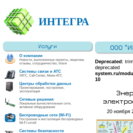
ИНТЕГРА
Услуги
ООО "
О компании
Новости, выполненные проекты, лицензии,
Deprecated
: tri
отзывы, сотрудничество, блоги
deprec
Системы связи и АТС
system.ru/modu
УАТС, Call-Center, Мини-АТС
10
Центры обработки данных
Проектирование, построение,
Энер
эксплуатация
электро
Сетевые решения
Локальные вычислительные сети,
активное оборудование
20 ноября 
Беспроводные сети (Wi-Fi)
Построение и инсталляция беспроводных
Wi-Fi сетей
Системы безопасности