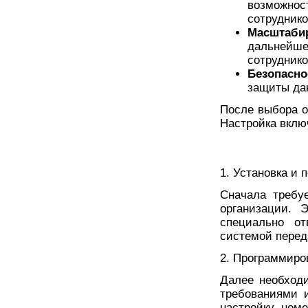
возможнос
сотруднико
Масштаби
дальнейш
сотруднико
Безопасно
защиты да
После выбора о
Настройка вклю
1. Установка и
Сначала требу
организации. 
специально о
системой перед
2. Программиро
Далее необход
требованиями 
настройку ном