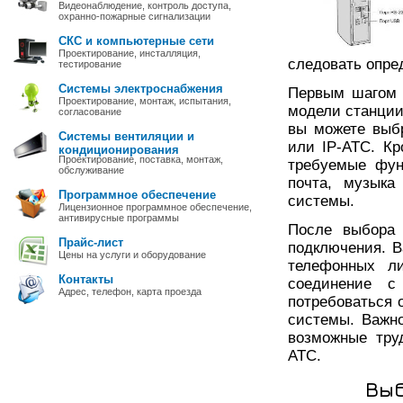
Видеонаблюдение, контроль доступа,
охранно-пожарные сигнализации
СКС и компьютерные сети
Проектирование, инсталляция,
следовать опре
тестирование
Системы электроснабжения
Первым шагом 
Проектирование, монтаж, испытания,
модели станции
согласование
вы можете выб
Системы вентиляции и
или IP-АТС. Кр
кондиционирования
Проектирование, поставка, монтаж,
требуемые фун
обслуживание
почта, музыка
Программное обеспечение
системы.
Лицензионное программное обеспечение,
антивирусные программы
После выбора 
Прайс-лист
подключения. В
Цены на услуги и оборудование
телефонных ли
Контакты
соединение с
Адрес, телефон, карта проезда
потребоваться 
системы. Важн
возможные тру
АТС.
Выб