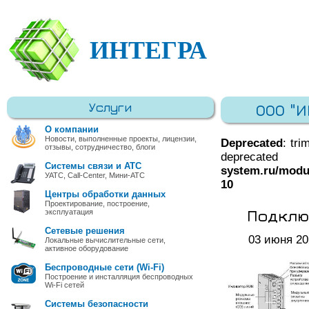
ИНТЕГРА
Услуги
ООО "
О компании
Новости, выполненные проекты, лицензии,
Deprecated
: tri
отзывы, сотрудничество, блоги
deprec
Системы связи и АТС
system.ru/modu
УАТС, Call-Center, Мини-АТС
10
Центры обработки данных
Проектирование, построение,
Подклю
эксплуатация
Сетевые решения
03 июня 20
Локальные вычислительные сети,
активное оборудование
Беспроводные сети (Wi-Fi)
Построение и инсталляция беспроводных
Wi-Fi сетей
Системы безопасности