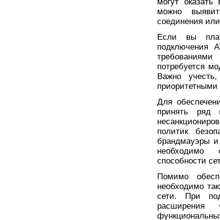
могут оказать
можно выявит
соединения или
Если вы план
подключения А
требованиями
потребуется мо
Важно учесть,
приоритетными 
Для обеспечен
принять ряд 
несанкциониро
политик безоп
брандмауэры и 
необходимо 
способности се
Помимо обеспе
необходимо та
сети. При по
расширения 
функциональны