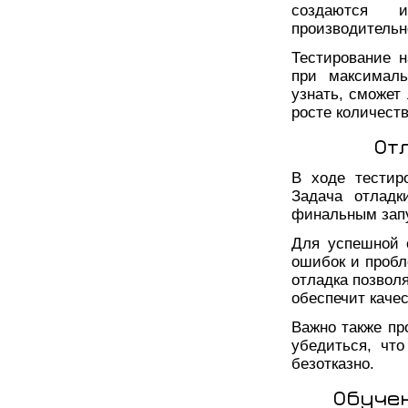
создаются 
производительн
Тестирование н
при максималь
узнать, сможет
росте количест
От
В ходе тестир
Задача отладк
финальным зап
Для успешной 
ошибок и пробл
отладка позволя
обеспечит каче
Важно также пр
убедиться, чт
безотказно.
Обуче