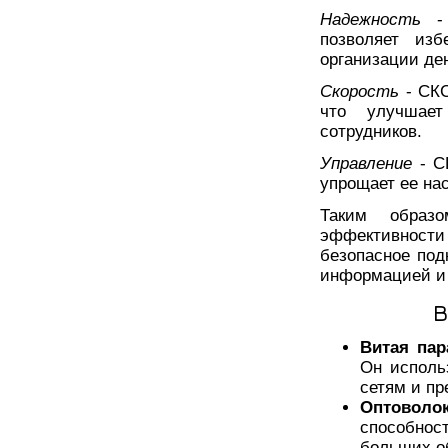
Надежность
- 
позволяет изб
организации ден
Скорость
- СКС
что улучшает
сотрудников.
Управление
- СК
упрощает ее на
Таким образ
эффективност
безопасное под
информацией и 
В
Витая пар
Он исполь
сетям и пр
Оптоволо
способнос
больших о