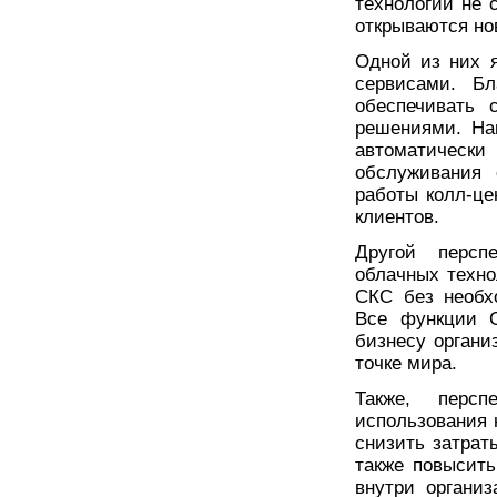
технологий не 
открываются но
Одной из них 
сервисами. Бл
обеспечивать 
решениями. На
автоматически
обслуживания 
работы колл-це
клиентов.
Другой персп
облачных техно
СКС без необх
Все функции С
бизнесу органи
точке мира.
Также, персп
использования н
снизить затрат
также повысит
внутри органи