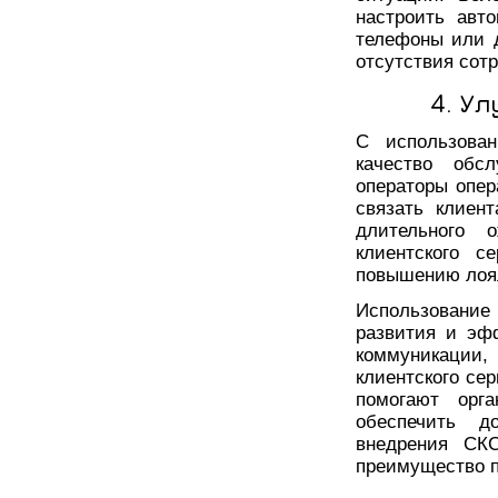
настроить авт
телефоны или 
отсутствия сот
4. У
С использова
качество обс
операторы опер
связать клиен
длительного 
клиентского с
повышению лоял
Использование
развития и эф
коммуникации,
клиентского се
помогают орга
обеспечить д
внедрения СК
преимущество п