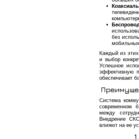
Коаксиал
телевиден
компьютер
Беспрово
использов
без испол
мобильных
Каждый из этих
и выбор конкре
Успешное испо
эффективную п
обеспечивает б
Преимуще
Система комму
современном б
между сотрудн
Внедрение СКС
влияют на ее у
1