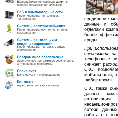
Видеонаблюдение, контроль доступа,
охранно-пожарные сигнализации
СКС и компьютерные сети
Проектирование, инсталляция,
соединение меж
тестирование
данные и обм
Системы электроснабжения
отделами компа
Проектирование, монтаж, испытания,
согласование
более эффектив
среды.
Системы вентиляции и
кондиционирования
Проектирование, поставка, монтаж,
При использов
обслуживание
сэкономить на
Программное обеспечение
телефонные ли
Лицензионное программное обеспечение,
снижает расход
антивирусные программы
СКС позволяе
Прайс-лист
мобильности, ч
Цены на услуги и оборудование
любое время.
Контакты
Адрес, телефон, карта проезда
СКС также обе
данных комп
авторизаци
несанкциониров
потери данных
работают с ко