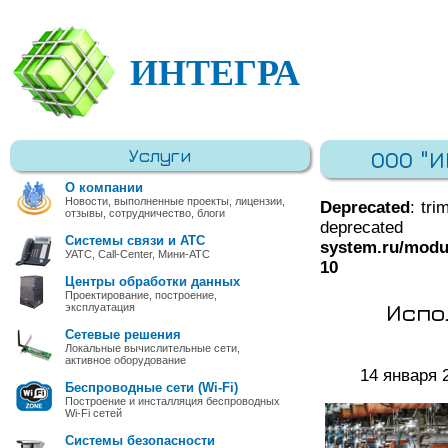
ИНТЕГРА
Услуги
ООО "
О компании
Новости, выполненные проекты, лицензии,
Deprecated
: tri
отзывы, сотрудничество, блоги
deprec
Системы связи и АТС
system.ru/modu
УАТС, Call-Center, Мини-АТС
10
Центры обработки данных
Проектирование, построение,
Испо
эксплуатация
Сетевые решения
Локальные вычислительные сети,
активное оборудование
14 января 
Беспроводные сети (Wi-Fi)
Построение и инсталляция беспроводных
Wi-Fi сетей
Системы безопасности